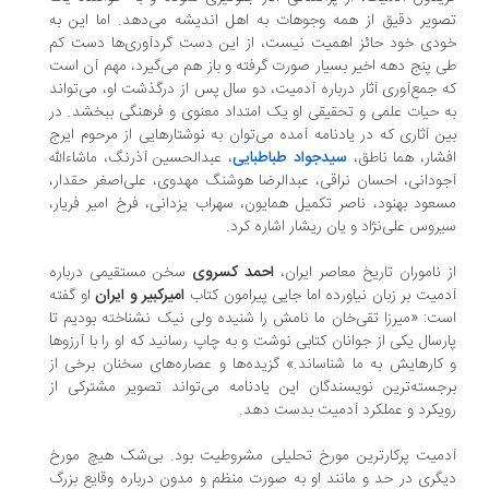
ویر دقیق از همه وجوهات به اهل اندیشه می‌دهد. اما این به
دی خود حائز اهمیت نیست، از این دست گردآوری‌ها دست کم
 پنج دهه اخیر بسیار صورت گرفته و باز هم می‌گیرد، مهم آن است
 جمع‌آوری آثار درباره آدمیت، دو سال پس از درگذشت او، می‌تواند
 حیات علمی و تحقیقی او یک امتداد معنوی و فرهنگی ببخشد. در
ن آثاری که در یادنامه آمده می‌توان به نوشتارهایی از مرحوم ایرج
شار، هما ناطق،
سیدجواد طباطبایی
، عبدالحسین آذرنگ، ماشاءالله
ودانی، احسان نراقی، عبدالرضا هوشنگ مهدوی، علی‌اصغر حقدار،
عود بهنود، ناصر تکمیل همایون، سهراب یزدانی، فرخ امیر فریار،
روس علی‌نژاد و یان ریشار اشاره کرد.
 ناموران تاریخ معاصر ایران،
احمد کسروی
سخن مستقیمی درباره
میت بر زبان نیاورده اما جایی پیرامون کتاب
امیرکبیر و ایران
او گفته
ت: «میرزا تقی‌خان ما نامش را شنیده ولی نیک نشناخته بودیم تا
رسال یکی از جوانان کتابی نوشت و به چاپ رسانید که او را با آرزو‌ها
کار‌هایش به ما شناساند.» گزیده‌ها و عصاره‌های سخنان برخی از
جسته‌ترین نویسندگان این یادنامه می‌تواند تصویر مشترکی از
یکرد و عملکرد آدمیت بدست دهد.
میت پرکار‌ترین مورخ تحلیلی مشروطیت بود. بی‌شک هیچ مورخ
گری در حد و مانند او به صورت منظم و مدون درباره وقایع بزرگ