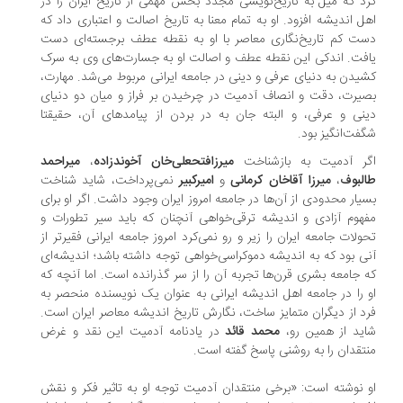
د که میل به تاریخ‌نویسی مجدد بخش مهمی از تاریخ ایران را در
ل اندیشه افزود. او به تمام معنا به تاریخ اصالت و اعتباری داد که
ت کم تاریخ‌نگاری معاصر با او به نقطه عطف برجسته‌ای دست
فت. اندکی این نقطه عطف و اصالت او به جسارت‌های وی به سرک
یدن به دنیای عرفی و دینی در جامعه ایرانی مربوط می‌شد. مهارت،
یرت، دقت و انصاف آدمیت در چرخیدن بر فراز و میان دو دنیای
نی و عرفی، و البته جان به در بردن از پیامدهای آن، حقیقتا
فت‌‌انگیز بود.
ر آدمیت به بازشناخت
میرزافتحعلی‌خان آخوندزاده
،
میراحمد
لبوف
،
میرزا آقاخان کرمانی
و
امیرکبیر
نمی‌پرداخت، شاید شناخت
یار محدودی از آن‌ها در جامعه امروز ایران وجود داشت. اگر او برای
هوم آزادی و اندیشه ترقی‌خواهی آنچنان که باید سیر تطورات و
ولات جامعه ایران را زیر و رو نمی‌کرد امروز جامعه ایرانی فقیر‌تر از
ی بود که به اندیشه دموکراسی‌خواهی توجه داشته باشد؛ اندیشه‌ای
 جامعه بشری قرن‌ها تجربه آن را از سر گذرانده است. اما آنچه که
 را در جامعه اهل اندیشه ایرانی به عنوان یک نویسنده منحصر به
د از دیگران متمایز ساخت، نگارش تاریخ اندیشه معاصر ایران است.
ید از همین رو،
محمد قائد
در یادنامه آدمیت این نقد و غرض
تقدان را به روشنی پاسخ گفته است.
 نوشته است: «برخی منتقدان آدمیت توجه او به تاثیر فکر و نقش