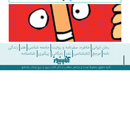
رمان ایرانی
خاطره، سفرنامه و روایت
جامعه شناسی
هنر
زندگی
نامه
مرجع
کتابشناسی
نقد
بایگانی
پیگیری
شناسنامه
کلیه حقوق محفوظ است و بازنشر مطالب با ذکر
کتاب نیوز
و درج لینک، بلامانع .