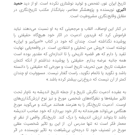
ریخ ایران غور، تفحص و تولید نوشتاری نکرده است. او از دید
حمید
بری
نویسنده و پژوهشگر معاصر، بنیانگذار مکتب تاریخ‌نگاری در
ابل وقایع‌نگاری مشروطیت است.
 کنار این اوصاف، القاب و مرجعیتی که به او نسبت می‌دهند نباید
اموش کرد که فریدون آدمیت در آثار خود هیچ‌گاه حقیقتی را
شیده نگذاشته است. چندان که خود در کتاب «امیرکبیر و ایران»
شته است: «روش من تحلیلی و انتقادی است. در واقعه‌یابی ‌‌نهایت
ید را دارم که هر قضیه تاریخی را تا اندازه‌ای که مقدور بوده است
ه جانبه عرضه بدارم. حقیقتی را پوشیده نداشتم از آنکه کتمان
یقت تاریخ عین تحریف تاریخ است و مورخی که حقیقتی را دانسته
شد و نگوید یا ناتمام نگوید، راست گفتار نیست. مسوولیت او چندان
تر از آن نیست که دروغ‌زنی بیشتر کرده باشد.»
 عقیده آدمیت نگارش تاریخ و از جمله تاریخ اندیشه به ناچار تحت
ثیر سلیقه‌ها و نظرگاه‌های شخصی مورخ و نیز نوع ارزش‌گذاری‌های
ست. آدمیت تاریخ‌نگار را به هنرمند همانند می‌کند و می‌گوید مورخ
گامی می‌تواند هنرمندانه به کار خود بپردازد که خود صاحب اندیشه
شد تا بتواند ارزش اندیشه را درک کند. تاریخ‌نگار واقعی از نظر او
مار فکر است نه تنها مدرس آن. از این رو تاثیر شخصیت عقلی
رخ در تصنیف خود تا درجه‌ای بی‌شباهت به تاثیر نویسنده در اثر