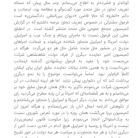
تاه‌تر و فشرده‌تر به اطلاع می‌رسانم: چند سال پیش که مساله
ریف تجاوز در ملل متحد مورد گفت‌وگو و مطالعه بود، اینجانب و
تر «آلفارو» که حالا قاضی «دیوان بین‌المللی دادگستری» است
مول مشترکی در خصوص تعریف تجاوز عرضه داشتیم که در گزارش
یسیون مجمع عمومی ملل متحد منتشر گشته است. در انطباق
لی این فرمول نسبت به ماجرای ویتنام و جنگ عرب و اسراییل،
لت آمریکا و اسراییل متجاوز شناخته می‌شوند و ضمانت اجراهای
درج در منشور ملل متحد شامل حال هر دو می‌گردد. هرگاه در
یسیون اخیر نماینده دیگری از طرف دولت شاهنشاهی شرکت
‌جست خود را مقید به فرمول پیشنهادی گذشته اینجانب
ی‌دانست و به همین ماخذ بیانات نماینده سابق ایران برای ایشان
ملاً الزام‌آور نبود. اساساً می‌توانست موضوع را به نحو دیگری
داشت کند که آن دشواری پیش نیاید. اما هر آیینه اینجانب در آن
یسیون شرکت می‌نمودم ناگزیر به دفاع‌‌ همان فرمول سابق خود بر
‌خاستم و به هر قطعنامه‌ای که احیاناً بر آن پایه مطرح می‌گردید رای
افق می‌دادم. به عبارت دیگر آمریکا و اسراییل را متجاوز می‌شناختم و
 نکوهش کارنامه اعمال آنان باز نمی‌ایستادم. و هرگاه امروز آن
یسیون برپا می‌گشت‌‌ همان رویه را در مورد تعرض شوروی نسبت
 چک‌اسلواکی اتخاذ می‌نمودم. زیرا حکومت قانون تبعیض‌بردار
ست و آمریکا و روسیه و اسراییل هیچ کدام در تعدی دست کمی از
گری ندارد و هر سه متجاوزند و سیاست هر سه دولت در خور تقبیح