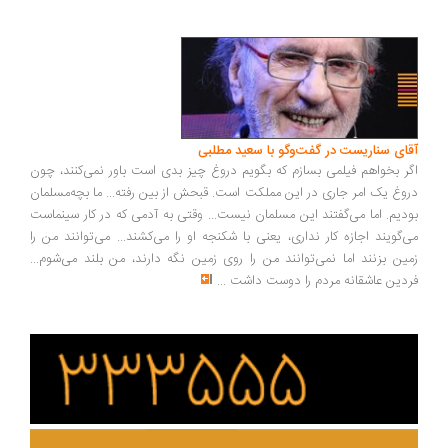
ای سناریست در گفت‌وگو با سعید مطلبی
ر بخواهم فیلمی بسازم که بگویم دروغ چیز بدی است باور نمی‌کنند، چون
وغ یک امر جاری در این مملکت است. قبحش از بین رفته... ما بچه‌مسلمان
دیم. اما می‌گفتند این مسلمان نیست... وقتی به آدمی که در کار سینماست
‌گویند اجازه کار نداری، یعنی با شکنجه او را می‌کشند... می‌توانند من را
ین بزنند اما نمی‌توانند من را روی زمین نگه دارند، من بلند می‌شوم...
دین عاشقانه مردم را دوست داشت
...