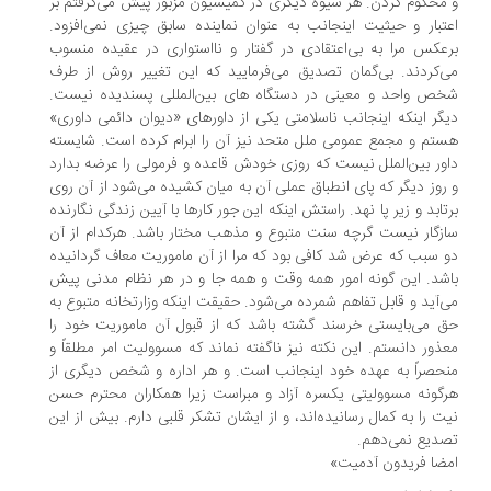
محکوم کردن. هر شیوه دیگری در کمیسیون مزبور پیش می‌گرفتم بر
تبار و حیثیت اینجانب به عنوان نماینده سابق چیزی نمی‌افزود.
عکس مرا به بی‌اعتقادی در گفتار و نااستواری در عقیده منسوب
‌کردند. بی‌گمان تصدیق می‌فرمایید که این تغییر روش از طرف
ص واحد و معینی در دستگاه های بین‌المللی پسندیده نیست.
گر اینکه اینجانب ناسلامتی یکی از داورهای «دیوان دائمی داوری»
تم و مجمع عمومی ملل متحد نیز آن را ابرام کرده است. شایسته
ور بین‌الملل نیست که روزی خودش قاعده و فرمولی را عرضه بدارد
روز دیگر که پای انطباق عملی آن به میان کشیده می‌شود از آن روی
تابد و زیر پا نهد. راستش اینکه این جور کار‌ها با آیین زندگی نگارنده
زگار نیست گرچه سنت متبوع و مذهب مختار باشد. هرکدام از آن
 سبب که عرض شد کافی بود که مرا از آن ماموریت معاف گردانیده
شد. این گونه امور همه وقت و همه جا و در هر نظام مدنی پیش
‌آید و قابل تفاهم شمرده می‌شود. حقیقت اینکه وزارتخانه متبوع به
 می‌بایستی خرسند گشته باشد که از قبول آن ماموریت خود را
ذور دانستم. این نکته نیز ناگفته نماند که مسوولیت امر مطلقاً و
حصراً به عهده خود اینجانب است. و هر اداره و شخص دیگری از
گونه مسوولیتی یکسره آزاد و مبراست زیرا همکاران محترم حسن
ت را به کمال رسانیده‌اند، و از ایشان تشکر قلبی دارم. بیش از این
دیع نمی‌دهم.
ضا فریدون آدمیت»