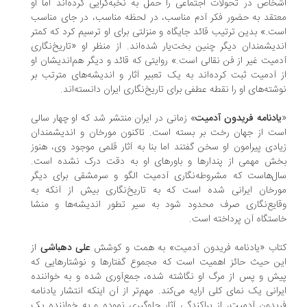
خاص در تحولات اجتماعی را حمل به نخبه‌گرایی کرده‌اند اما او
تقد به حضور فکر آدم مناسب، در لحظه مناسب، در جای مناسب
ت.» بدین ترتیب قائد جایگاه و منزلتی برای او ترسیم کرد که کمتر
دیشمندان دیگر چنین بخت‌یار شده‌اند. از منظر او «تاریخ‌نگاری
میت غیر از فن نقالی است.» روایتی که قائد و دیگر هم‌اندیشان او
 آدمیت ثبت کرده‌اند به یک تعبیر آثار و اندیشه‌های مترتب بر
شته‌های او را نقطه عطفی برای تاریخ‌نگاری ایران دانسته‌اند.
ادنامه فریدون آدمیت
» زمانی در ایران منتشر شد که او چهار سالی
ت از جهان رخت بر بسته است. تاکنون مورخان و اندیشمندان
ادی پیرامون او سخن گفتند اما بنا به آثار قلمی موجود وی، هنوز
ش مهمی از پندار‌ها و باورهای او به دقت درک نشده است.
ل‌هاست که مشروطه‌نگاری آدمیت الگو و سرمشقی برای دیگر
رخان ایرانی شده است که به تاریخ‌نگاری بیش از آنکه به
ایع‌نگاری صرف محدود شود به سیر تطور اندیشه‌ها و منشا
ستگاه آن پرداخته است.
اب «یادنامه فریدون آدمیت» به همت و کوشش
علی دهباشی
از
ن حیث حائز اهمیت است که مجموع گفتار‌ها و نوشتار‌هایی که
ش و پس از مرگ او نگاشته شده، جمع‌آوری شده و به خواننده
رانی یک نمای کلی ارایه می‌کند. مهم‌تر از آن اینکه انتشار یادنامه
یدون آدمیت، از پراکندگی آثار جلوگیری نموده و به خواننده یک