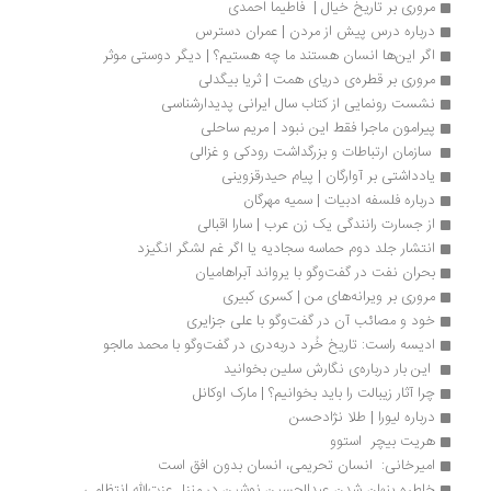
مروری بر تاریخ خیال |  فاطیما احمدی
درباره درس پیش از مردن | عمران دسترس
اگر این‌ها انسان هستند ما چه هستیم؟ | دیگر دوستی موثر
مروری بر قطره‌ی دریای همت | ثریا بیگدلی
نشست رونمایی از کتاب سال ایرانی پدیدارشناسی
پیرامون ماجرا فقط این نبود | مریم ساحلی
 سازمان ارتباطات و بزرگداشت رودکی و غزالی
یادداشتی بر آوارگان | پیام حیدرقزوینی
درباره فلسفه ادبیات | سمیه مهرگان
از جسارت رانندگی یک زن عرب | سارا اقبالی
انتشار جلد دوم حماسه سجادیه یا اگر غم لشگر انگیزد
بحران نفت در گفت‌وگو با یرواند آبراهامیان
مروری بر ویرانه‎‌های من | کسری کبیری
خود و مصائب آن در گفت‌وگو با علی جزایری
ادیسه راست: تاریخ خُرد دربه‌دری در گفت‌وگو با محمد مالجو
 این بار درباره‌ی نگارش سلین بخوانید 
چرا آثار زیبالت را باید بخوانیم؟ | مارک اوکانل
درباره لیورا | طلا نژادحسن
هریت بیچر  استوو 
امیرخانی:  انسان تحریمی، انسان بدون افق است
خاطره پنهان شدن عبدالحسین نوشین در منزل عزت‌الله انتظامی