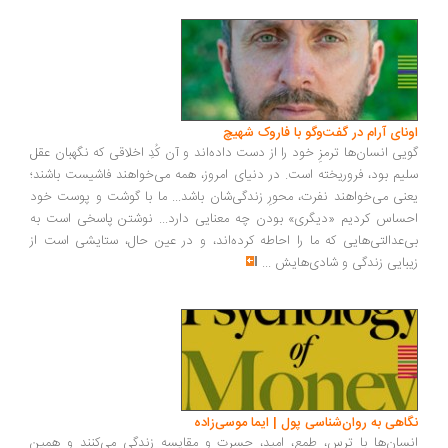
ونای آرام در گفت‌وگو با فاروک شهیچ
یی انسان‌ها ترمزِ خود را از دست داده‌اند و آن کُدِ اخلاقی که نگهبان عقل
یم بود، فروریخته است. در دنیای امروز، همه می‌خواهند فاشیست باشند؛
نی می‌خواهند نفرت، محورِ زندگی‌شان باشد... ما با گوشت و پوست خود
ساس کردیم «دیگری» بودن چه معنایی دارد... نوشتن پاسخی است به
‌عدالتی‌هایی که ما را احاطه کرده‌اند، و در عین حال، ستایشی است از
بایی زندگی و شادی‌هایش
...
اهی به روان‌شناسی پول | ایما موسی‌زاده
سان‌ها با ترس، طمع، امید، حسرت و مقایسه زندگی می‌کنند و همین