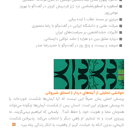
اسطوره و اسطوره‌شناسی نزد ژرژ فردریش کروزر در گفت‌گو با بهروز 
عوض‌پور
مروری بر مسند عقاب | ایده برقی
سرقت علمی و دانشگاه ایرانی در گفت‌وگو با رضا منصوری
تاثیرات حشدالشعبی بر سیاست‌های ایران
درباره عشق بین دو هزاره | حامد توکلی دارستانی
سیصد و بیست و پنج روز در گفت‌وگو با حمیدرضا صدر
انشی تحلیلی از آینه‌های دردار | اسحاق شیروانی
سش اصلی رمان صرفاً این نیست که آیا آرمان‌ها شکست خورده‌اند یا
.پرسش عمیق‌تر این است: انسان پس از شکست آرمان‌ها چگونه می‌تواند
چنان معنا و هویت خود را حفظ کند؟... پاسخی که ابراهیم برمی‌گزیند، نه
روزی است و نه تسلیم. او راهی دیگر را انتخاب می‌کند: پذیرفتن شکست
ریخی، بدون آنکه به خیانت، گریز از واقعیت یا انکار زندگی پناه ببرد
...