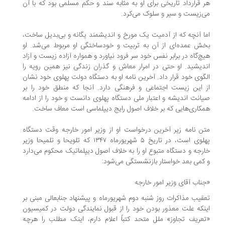
 قرارداد تاریخی برای او به مثابه سند و حکم مسلمی بود که با آن
‌زیست و سیر و سلوک می‌کرد.
ا آنچه که از آدمیت یک مورخ و اندیشمند یگانه و بی‌بدیل ساخت،
ش عمده‌ای از آن به تربیت و خودساختگی او مربوط می‌شد. او
چ‌گاه در برابر نفس خود سر فرود نیاورد و همواره آزاده زیست و آزاد
دیشید. او حتی در امرار معاش و گذران زندگی نیز همین رویه را
گوی خود قرار داد. آخرین نامه او به دستگاه دولت پهلوی خود نشان
 این زیست اجتماعی و فرهنگی دارد. آنجا که منطق خود را بر
انت اندیشه و اعتبار ملی دستگاه پهلوی دانست و خود را از ادامه
کاری‌هایی که بر خلاف اصول رایج دیپلماسی است معاف ساخت.
ن نامه زیر آخرین درخواست او از وزیر امور خارجه وقت دستگاه
پهلوی است، در تاریخ ۵ شهریورماه ۱۳۴۷ که تلویحا و تلمیحا وزیر
رجه و دستگاه متبوع او را به خلاف اصول دیپلماتیک محکوم می‌دارد
کمی بعد خواستار بازنشستگی می‌شود:
ناب آقای وزیر امور خارجه
قیب مذاکرات روز شنبه دوم شهریورماه و پیشنهاد جنابعالی مبنی بر
نکه علت معذور بودن خود را از قبول نمایندگی دولت در کمیسیون
عریف تجاوز» ملل متحد کتباً اعلام دارم، اینک مطلب را هرچه