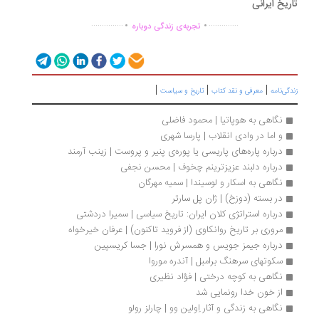
ریخ ایرانی
.
.
...............
..............
تجربه‌ی زندگی دوباره
|
|
|
گی‌نامه
معرفی و نقد کتاب
تاریخ و سیاست
نگاهی به هوپاتیا | محمود فاضلی
و اما در وادی انقلاب | پارسا شهری
درباره پاره‌های پاریسی یا پوره‌ی پنیر و پروست | زینب آرمند
درباره دلبند عزیزترینم چخوف | محسن نجفی
نگاهی به اسکار و لوسیندا | سمیه مهرگان
در بسته (دوزخ) | ژان پل سارتر
درباره استراتژی کلان ایران: تاریخ سیاسی | سمیرا دردشتی
مروری بر تاریخ روانکاوی (از فروید تاکنون) | عرفان خیرخواه
درباره جیمز جویس و همسرش نورا | جسا کریسپین
سکوتهای سرهنگ برامبل | آندره موروا
نگاهی به کوچه درختی | فؤاد نظیری
از خون خدا رونمایی شد
نگاهی به زندگی و آثار اِولین وو | چارلز رولو