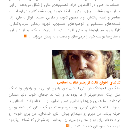
ساسات، حتی در آگاه‌ترین افراد، تصمیم‌های مالی را شکل می‌دهد. از این
ظر، «روان‌شناسی پول» بیش از آنکه درباره پول باشد، کتابی درباره انسان
اصر و رابطه پرتنش او با مفهوم ثروت و دارایی است... اوزل به‌جای ارائه
خه‌های مستقیم یا توصیه‌های دستوری، تجربه زندگی سرمایه‌گذاران،
رآفرینان، میلیاردرها و حتی افراد عادی را روایت می‌کند و از دل این
ستان‌ها روایت خود را برمی‌سازد و بحث را به پیش می‌راند
...
اضای اخوان ثالث از رهبر انقلاب اسلامی
گیدن با فرهنگ کار عبثی است... این برادران آریایی ما و برادران وایکینگ،
ل اینکه سحرخیزتر از ما بوده‌اند و رفته‌اند جاهای خوب دنیا مسکن
ده‌اند... ما همین چیزها را نداریم. کسی نداریم از ما انتقاد بکند... استالین با
ود اینکه خودش گرجی بود، می‌خواست در گرجستان نیز همه روسی
ف بزنند...من میرم رو میندازم پیش آقای خامنه‌ای، من برای خودم رو
نداخته‌ام برای تو و امثال تو میرم رو میندازم... به شرطی که شماها برگردید
 مملکت خودتان خدمت کنید
...