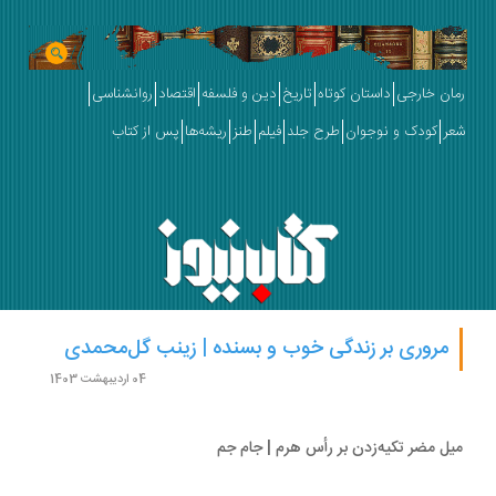
ان خارجی
داستان کوتاه
تاریخ
دین و فلسفه
اقتصاد
روانشناسی
ر
کودک و نوجوان
طرح جلد
فیلم
طنز
ریشه‌ها
پس از کتاب
مروری بر زندگی خوب و بسنده | زینب گل‌محمدی
04 اردیبهشت 1403
ل مضر تکیه‌زدن بر رأس هرم | جام جم