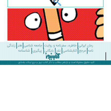
رمان ایرانی
خاطره، سفرنامه و روایت
جامعه شناسی
هنر
زندگی
نامه
مرجع
کتابشناسی
نقد
بایگانی
پیگیری
شناسنامه
کلیه حقوق محفوظ است و بازنشر مطالب با ذکر
کتاب نیوز
و درج لینک، بلامانع .