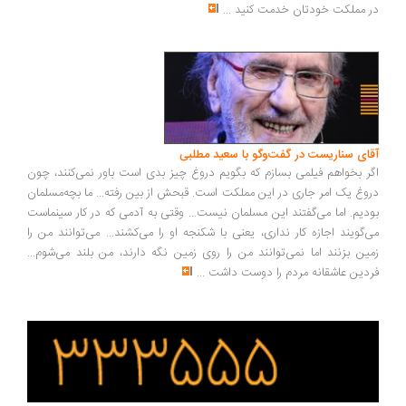
 مملکت خودتان خدمت کنید
...
ای سناریست در گفت‌وگو با سعید مطلبی
ر بخواهم فیلمی بسازم که بگویم دروغ چیز بدی است باور نمی‌کنند، چون
وغ یک امر جاری در این مملکت است. قبحش از بین رفته... ما بچه‌مسلمان
دیم. اما می‌گفتند این مسلمان نیست... وقتی به آدمی که در کار سینماست
‌گویند اجازه کار نداری، یعنی با شکنجه او را می‌کشند... می‌توانند من را
ین بزنند اما نمی‌توانند من را روی زمین نگه دارند، من بلند می‌شوم...
دین عاشقانه مردم را دوست داشت
...