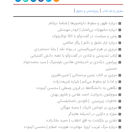
|
|
رفی و نقد کتاب
روان‌شناسی و حقوق
درباره ظهور و سقوط دایناسورها | شناسا نیکنام
درباره مشهورات بی‌اعتبار | ابوذر مهرمنش
رمان و سیاست در گفت‌وگو با الگا توکارچوک
درباره تزار عشق و تکنو | رزگار صالحی
مروری بر هرم امپریالیستی در بوته نقد | رضا دستجردی
کتاب تندرستی و شادی در گفت‌وگو با نغمه دانش آشتیانی
پیرامون درآمدی بر اندیشه‌ی هانس بلومنبرگ | سید محمدجواد 
حسینی
مروری بر کتاب زمین بردستانی | امین فقیری
و اما با تو سقوط می‌کنم | شراره شریعت‌زاده
نگاهی به دانشگاه‌ها در قرون وسطی | محسن آزموده
سووشون به‌روایت احمد غلامی و شاپور بهیان
خاطرات زیرزمینی  | فئودور داستایفسکی
مروری بر توماس تاریک | سمیه مهرگان
سوژه و دازاین در اندیشه هایدگر
نقدی بر بازگشت به افق انقلاب | حمید ملک‌زاده
درباره مرگ غریب اروپا: مهاجرت، هویت، اسلام | محسن آزموده