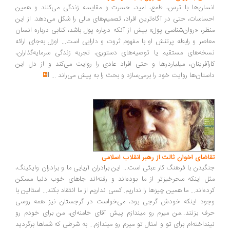
سان‌ها با ترس، طمع، امید، حسرت و مقایسه زندگی می‌کنند و همین
ساسات، حتی در آگاه‌ترین افراد، تصمیم‌های مالی را شکل می‌دهد. از این
ظر، «روان‌شناسی پول» بیش از آنکه درباره پول باشد، کتابی درباره انسان
اصر و رابطه پرتنش او با مفهوم ثروت و دارایی است... اوزل به‌جای ارائه
خه‌های مستقیم یا توصیه‌های دستوری، تجربه زندگی سرمایه‌گذاران،
رآفرینان، میلیاردرها و حتی افراد عادی را روایت می‌کند و از دل این
ستان‌ها روایت خود را برمی‌سازد و بحث را به پیش می‌راند
...
اضای اخوان ثالث از رهبر انقلاب اسلامی
گیدن با فرهنگ کار عبثی است... این برادران آریایی ما و برادران وایکینگ،
ل اینکه سحرخیزتر از ما بوده‌اند و رفته‌اند جاهای خوب دنیا مسکن
ده‌اند... ما همین چیزها را نداریم. کسی نداریم از ما انتقاد بکند... استالین با
ود اینکه خودش گرجی بود، می‌خواست در گرجستان نیز همه روسی
ف بزنند...من میرم رو میندازم پیش آقای خامنه‌ای، من برای خودم رو
نداخته‌ام برای تو و امثال تو میرم رو میندازم... به شرطی که شماها برگردید