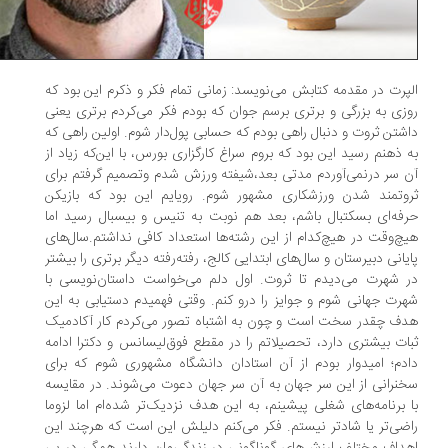
پرت در مقدمه کتابش می‌نویسد: زمانی تمام فکر و ذکرم این بود که
زی به بزرگی و برتری برسم جوان که بودم فکر می‌کردم برتری یعنی
شتن ثروت و دنبال راهی بودم که حسابی پول‌دار شوم. اولین راهی که
 ذهنم رسید این بود که بروم سراغ کارگزاری بورس، با این‌که زیاد از
 سر درنمی‌آوردم مدتی بعد،شیفته ورزش شدم وتصمیم گرفتم برای
وتمند شدن ورزشکاری مشهور شوم. رویایم این بود که بازیکن
فه‌ای بسکتبال باشم، بعد هم نوبت به تنیس و بیسبال رسید اما
چ‌وقت در هیچ‌کدام از این رشته‌ها استعداد کافی نداشتم.سال‌های
یانی دبیرستان و سال‌های ابتدایی کالج، رفته‌رفته دیگر برتری را بیشتر
 شهرت می‌دیدم تا ثروت. اول دلم می‌خواست داستان‌نویسی با
رت جهانی شوم و جوایز را درو کنم. وقتی فهمیدم دستیابی به این
ف چقدر سخت است و چون به اشتباه تصور می‌کردم کار آکادمیک
ات بیشتری دارد، تحصیلاتم را در مقطع فوق‌لیسانس و دکترا ادامه
دم؛ امیدوار بودم از آن استادان دانشگاه مشهوری شوم که برای
نرانی از این سر جهان به آن سر جهان دعوت می‌شوند. در مقایسه
 برنامه‌های شغلی پیشینم، به این هدف نزدیک‌تر شده‌ام اما لزوما
ضی‌تر یا شادتر نیستم. فکر می‌کنم دلیلش این است که هر‌چند این