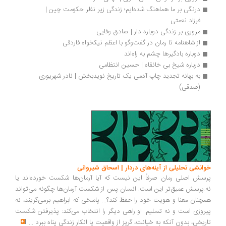
درنگی بر ما هماهنگ شده‌ایم؛ زندگی زیر نظر حکومت چین | 
فرزاد نعمتی
مروری بر زندگی دوباره دار | صادق وفایی
از شاهنامه تا رمان در گفت‌وگو با اعظم نیکخواه فاردقی
دوباره بادگیرها چشم به راه‌اند
درباره شیخ بی خانقاه | حسین انتظامی
به بهانه تجدید چاپ آدمی یک تاریخ نویدبخش | نادر شهریوری 
(صدقی)
انشی تحلیلی از آینه‌های دردار | اسحاق شیروانی
سش اصلی رمان صرفاً این نیست که آیا آرمان‌ها شکست خورده‌اند یا
.پرسش عمیق‌تر این است: انسان پس از شکست آرمان‌ها چگونه می‌تواند
چنان معنا و هویت خود را حفظ کند؟... پاسخی که ابراهیم برمی‌گزیند، نه
روزی است و نه تسلیم. او راهی دیگر را انتخاب می‌کند: پذیرفتن شکست
ریخی، بدون آنکه به خیانت، گریز از واقعیت یا انکار زندگی پناه ببرد
...