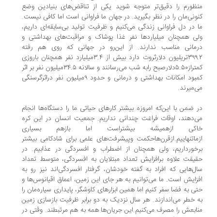
ظورم را دقیق‌تر متوجه شوید یکی از تناقض‌های بنیادین وضع
ونی‌مان را در نظر بگیرید. در جهان ما فراوانی است اما کافی نیست.
 در دل فراوانی زندگی می‌کنیم و ظرفیت تولید بی‌سابقه‌ای داریم،
ی همچنان میلیاردها نفر غذا پوشاک و مراقبت‌های بهداشتی و
مانی مناسب ندارند. از این‌رو در جهانی که روی هم رفته
۳۹۹.۲تریلیون دلارثروت دارد بیش از ۳.۴میلیارد نفر همچنان باروزی
کمتراز۵.۵۰دلارصبح رابه شب می‌رسانند و سالانه ۳۴.۵میلیون نفر بر اثر
کمبود امکانات بهداشتی و درمانی و حدود ۹میلیون نفر دراثرگرسنگی
‌میرند.
 ضمن با این‌که امروزه بیشتر کارهای حیاتی ما را دستگاه‌ها انجام
‌دهند، اوقات فراغت چندانی نداریم. جمعیت انسان در این کره
اکی ازهمیشه بیشتراست اما بازهم بسیاری
ماتنهاییم.ازقرن‌هاحکمت وپیشرفت‌های علمی برای شادکامی بیشتر
خورداریم، ولی همچنان از اضطراب و افسردگی در عذابیم. در
یقت علاوه برافزایش تعداد مبتلایان به افسردگی، متوسط تعداد
ل‌هایی که افراد به گفته خودشان، گرفتار افسردگی‌اند نیز رو به
زایش است. ما می‌توانیم به هر جای این زمین، اعماق اقیانوس‌ها و
ی به فضا سفر کنیم اما همین ابزارهای کاوشگر، پایداری سیاره‌مان را
 خطر می‌اندازند. هر سال نزدیک به دو برابر ظرفیت بازسازی زمین
ابعش را مصرف می‌کنیم.این جریان‌ها همه به هم مرتبطند. وقتی در