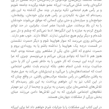
داف مختلف ارزش‌های گوناگونی در زندگی‌مان دارند همگی در پی
گیزه‌ای واحد شکل می‌گیرند؛ این‌که عضو طبقه برگزیده جامعه شویم
بر رأس هرم اجتماعی تکیه بزنیم.در چند سال گذشته به این باور
یده‌ام که میل به تکیه‌زدن بر رأس هرم برای خودمان، روابط‌مان،
امع‌مان و سیاره‌مان و حتی برای کسانی که موفق می‌شوند خودشان
 به آن بالا برسانند، میلی شدیدا مضر است. بنابراین، در حد توانم
وع کردم به مبارزه با این انگیزه‌ها. ادعا نمی‌کنم که چشم و دل سیر
ه‌ام و دیگر برایم هیچ جذابیتی ندارند. اتفاقا دارند. خوب هم دارند.
ی‌دانم روزی می‌رسد که سوار هواپیما شوم و دیگر حسرت نشستن
 قسمت درجه یک هواپیما را نداشته باشم یا به رویدادی بروم و
رت نخورم که کاش جای یکی از مشاهیر روی صحنه بودم،‌ البته
وز هم تا آنجا که بتوانم ورزش می‌کنم و می‌نویسم. چیزی که مرا
دد کرده این نیست که کار خوبی را به خاطر نفس آن کار یا حتی
ابیت برنده شدن انجام دهم، بلکه تردیدم بابت نظمی اجتماعی
ت که استعدادهای‌مان را می‌گیرد و تبدیل‌شان می‌کند به میل مفرط
 یافتن جایگاهی در رأس سلسله مراتب‌های رقابتی. در واقع چنان که
 این کتاب نیز به آن خواهم پرداخت به این باور رسیده‌ام که
اش‌های شخصی‌مان برای رسیدن به برتری و چه‌بسا از آن نیز مهم‌تر
ام‌های اجتماعی نابرابری که به این تلاش‌ها دامن می‌زنند مبنای
ش بزرگی از مشکلات جهان‌مان هستند.
 این کتاب این مشکلات را با جزئیات شرح خواهم داد اما برای این‌که