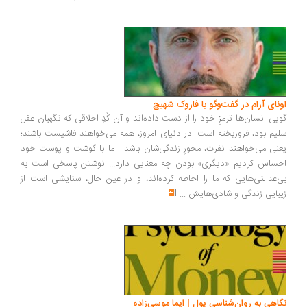
ونای آرام در گفت‌وگو با فاروک شهیچ
یی انسان‌ها ترمزِ خود را از دست داده‌اند و آن کُدِ اخلاقی که نگهبان عقل
یم بود، فروریخته است. در دنیای امروز، همه می‌خواهند فاشیست باشند؛
نی می‌خواهند نفرت، محورِ زندگی‌شان باشد... ما با گوشت و پوست خود
ساس کردیم «دیگری» بودن چه معنایی دارد... نوشتن پاسخی است به
‌عدالتی‌هایی که ما را احاطه کرده‌اند، و در عین حال، ستایشی است از
بایی زندگی و شادی‌هایش
...
اهی به روان‌شناسی پول | ایما موسی‌زاده