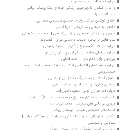
درباره قابوسنامه | مریم محبوب
و اما از اصفهان تا ویرجینیا: زندگی حرفه‌ای یک پزشک ایرانی | 
مونا فاطمی‌نژاد
اخلاق نوشتن در گفت‌وگو با حسین معصومی همدانی
نگاهی به درهایی در تاریکی | دریا امامی
مروری بر درآمدی تصویری بر زیبایی‌شناسی | محمدمعین شرفائی
سایه‌هایی بر پنجره ادبیات داستانی عراق | گفت‌وگو
درباره سوتلانا آلکسيويچ و آثارش | سعید رضوانی
درباره سینمای صامت و لیام اولیری | کوین برانلو
پیرامون وای! دَدَم وای! | احمد آفتابی
درباره پیشینه‌های اقتصادی-اجتماعی جنبش مشروطیت | پیام 
حیدرقزوینی
مثنوی استاد موحد در یک نگاه |  ایرج رضایی
پیرامون قرآن‌های عصر اموی | میثم صادقی
درباره آدم‌خواران تولی | سعیده امین‌زاده
 فضل‌الرحمان، اخلاق و تاریخ در مضامین اصلی قرآن | فیلم
مروری بر رباعی‌های سمرقند | مجید تربت‌زاده
کتابخانه‌ی خصوصی هیتلر | تیموتی ریبک 
نگاهی به آوارگان؛ تجربه پناهندگی به روایت نویسندگان مهاجر | 
سیاوش پارسامنش
مروری بر فراموش‌شدگان تقوی | مهدی معرف