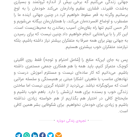
انی زندگی می‌کنیم که برخی بیش از اندازه ثروتمند و بسیاری
‌شدت فقیرند، فشاری عظیم وادارمان می‌کند خودمان را به اوج
سانیم وگرنه به قعر سقوط خواهیم کرد.در چنین جهانی آینده ما را
طرب و اوضاع افسرده‌مان می‌کند، با همتایان‌مان بیگانه می‌شویم و
ر حس کنیم تنها راه بقای‌مان آسیب رساندن به محیط‌زیست است،
ن کار را با بی‌اعتنایی انجام خواهیم داد.چنین نیست که برای رسیدن
 جهانی بهتر برای همه صرفا به متفکران بیشتر نیاز داشته باشیم، بلکه
ازمند متفکران خوب بیشتری هستیم.
 به جای این‌که منابع را (شامل احترام و توجه) فقط روی اقلیتی
چک متمرکز کنیم، باید همه با هم همکاری جمعی مستمری داشته
شیم. می‌دانیم که کار ساده‌ای نیست و مستلزم آموزش درست و
ادهای مناسب با ماهیتی آشکارا مبتنی بر همبستگی و سلسله مراتبی
ت که سرکوبگرانه نباشد. بی‌تردید از اشتباه گریزی نیست اما ساختن
دگی خوب و بسنده برای همه ارزشش را دارد. باهم خوب باشیم و
یحتاج کافی در اختیار هم بگذاریم از هم خواسته زیادی نداشته
شیم و زیادی برای خودمان نخواهیم. برای شکوفایی بشر همین کافی
ست.
.
.
...............
..............
تجربه‌ی زندگی دوباره