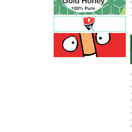
و
ت
ت
و
و
ر