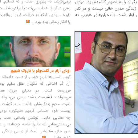
برمی‌گزیند، نه پیروزی است و نه تسلیم. ا
گر او را به تصویر کشیده بود. مردی
 زندگی مدرن خالی نیست و در کنار
راهی دیگر را انتخاب می‌کند: پذیرفتن شکس
وار شده، با بحران‌های هویتیِ به
تاریخی، بدون آنکه به خیانت، گریز از واقعی
یا انکار زندگی پناه ببرد
...
اونای آرام در گفت‌وگو با فاروک شهیچ‭
گویی انسان‌ها ترمزِ خود را از دست داده‌اند 
آن کُدِ اخلاقی که نگهبان عقل سلیم بود،
فروریخته است. در دنیای امروز، همه
می‌خواهند فاشیست باشند؛ یعنی می‌خواهند
نفرت، محورِ زندگی‌شان باشد... ما با گوشت 
پوست خود احساس کردیم «دیگری» بودن
چه معنایی دارد... نوشتن پاسخی است به
بی‌عدالتی‌هایی که ما را احاطه کرده‌اند، و د
عین حال، ستایشی است از زیبایی زندگی و