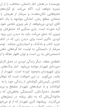
نویسنده در همان آغاز داستان، مخاطب را از 
تجربه خواهد کرد، آگاه می‌کند. او گزاره‌ه
ماجراهایی تکان‌دهنده و سرشار از هیجان را 
جمله‌ی مطلع رمان، آمادگی مواجهه با یک اتف
آقای ایزدی می‌خواهد از شر چیزی خلاص شود ک
گره خورده است. باری سنگین که تحمل‌اش چن
چیزی که حمل می‌کند، باید به دیدن زنی برود
ایزدی ناگزیر است برای دیدن زنی که در کتابفر
خرید کتاب و بادکنک و اسباب‌بازی بتراشد. توصی
سرشار از دلبستگی به اوست اما گره‌های ذهنی بس
احساس‌اش به زن است و توان اظهار علاقه را از ا
نقطه‌ی عطف دیگر زندگی ایزدی در محل کارش ات
حیرت‌آور شهردار مواجه می‌شود. آمار سگ‌های و
برای شهروندان به‌وجود آورده است. شهردار از
باشد، می‌گوید. در این احوالات است که توفان
نکته‌ی رئیس‌اش گوشه‌ای از زندگی‌ خود را به ی
کوتاه‌اند و با حرف‌های شهردار منقطع و بری
ناهنجار دخترک‌اش، گسستگی عاطفی‌ای که با
خانوادگی‌اش که به نظر ریشه در نسل‌های پ
می‌گذرند. پیشنهاد کاری شهردار که از او می‌
یک پروژه‌ی کاملاً سری معدوم کند، او را میخ‌ک