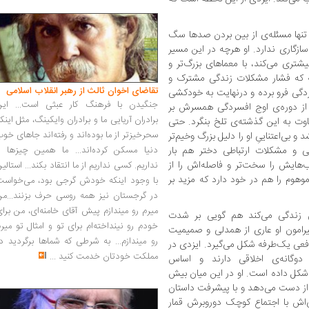
 تنها مسئله‌ی از بین بردن صدها سگ
زگاری ندارد. او هرچه در این مسیر
تری می‌کند، با معماهای بزرگ‌تر و
شته که فشار مشکلات زندگی مشترک و
تقاضای اخوان ثالث از رهبر انقلاب اسلامی
سردگی فرو برده و درنهایت به خودکشی
جنگیدن با فرهنگ کار عبثی است... این
ه از دوره‌ی اوج افسردگی همسرش بر
برادران آریایی ما و برادران وایکینگ، مثل اینک
اوت به این گذشته‌ی تلخ بنگرد. حتی
سحرخیزتر از ما بوده‌اند و رفته‌اند جاهای خو
 بی‌اعتناییِ او را دلیل بزرگ وخیم‌تر
یی و مشکلات ارتباطی دختر هم بار
دنیا مسکن کرده‌اند... ما همین چیزها را
‌هایش را سخت‌تر و فاصله‌اش را از
نداریم. کسی نداریم از ما انتقاد بکند... استالی
موهوم را هم در خود دارد که مزید بر
با وجود اینکه خودش گرجی بود، می‌خواست
در گرجستان نیز همه روسی حرف بزنند...من
میرم رو میندازم پیش آقای خامنه‌ای، من برا
زندگی می‌کند هم گویی بر شدت
خودم رو نینداخته‌ام برای تو و امثال تو میر
یرامون او عاری از همدلی و صمیمیت
رو میندازم... به شرطی که شماها برگردید د
نافعی یک‌طرفه شکل می‌گیرد. ایزدی در
مملکت خودتان خدمت کنید
...
دوگانه‌ی اخلاقی دارند و اساس
شکل داده است. او در این میان بیش
ی از دست می‌دهد و با پیشرفت داستان
ی‌اش با اجتماع کوچک دوروبرش قمار