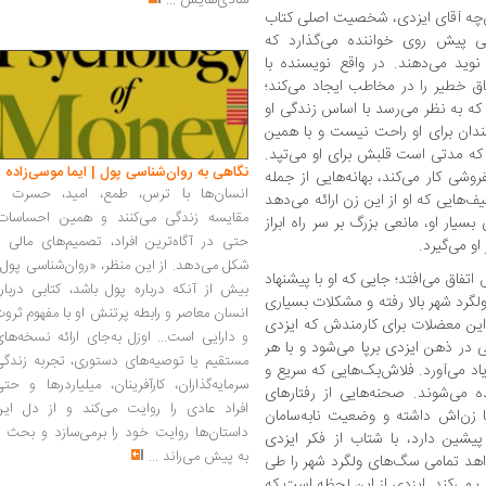
شادی‌هایش
...
آن‌چه آقای ایزدی، شخصیت اصلی کتاب
ایی پیش روی خواننده می‌گذارد که
نوید می‌دهند. در واقع نویسنده با
اق خطیر را در مخاطب ایجاد می‌کند؛
ه به نظر می‌رسد با اساس زندگی او
دان برای او راحت نیست و با همین
 که مدتی است قلبش برای او می‌تپد.
نگاهی به روان‌شناسی پول | ایما موسی‌زاده
وشی کار می‌کند، بهانه‌هایی از جمله
انسان‌ها با ترس، طمع، امید، حسرت و
ف‌هایی که او از این زن ارائه می‌دهد
مقایسه زندگی می‌کنند و همین احساسات،
یار او، مانعی بزرگ بر سر راه ابراز
حتی در آگاه‌ترین افراد، تصمیم‌های مالی ر
و می‌گیرد.
شکل می‌دهد. از این منظر، «روان‌شناسی پول
فاق می‌افتد؛ جایی که او با پیشنهاد
بیش از آنکه درباره پول باشد، کتابی دربار
لگرد شهر بالا رفته و مشکلات بسیاری
انسان معاصر و رابطه پرتنش او با مفهوم ثرو
 این معضلات برای کارمندش که ایزدی
و دارایی است... اوزل به‌جای ارائه نسخه‌ها
ی در ذهن ایزدی برپا می‌شود و با هر
مستقیم یا توصیه‌های دستوری، تجربه زندگی
اد می‌آورد. فلاش‌بک‌هایی که سریع و
سرمایه‌گذاران، کارآفرینان، میلیاردرها و حت
ده می‌شوند. صحنه‌هایی از رفتارهای
افراد عادی را روایت می‌کند و از دل این
 زن‌اش داشته و وضعیت نابه‌سامان
داستان‌ها روایت خود را برمی‌سازد و بحث ر
یشین دارد، با شتاب از فکر ایزدی
به پیش می‌راند
...
خواهد تمامی سگ‌های ولگرد شهر را طی
وب می‌کند. ایزدی از این لحظه است که