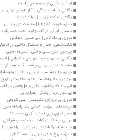
لبه آب الگویی از جامعه امروز است
نگاهی کوتاه به زندگی و آثار تئودور درایزر | م
نگاهی به کت چرمی | سبا دادخواه
درباره هویت فوکویاما | محمدصادق رئیسی 
داستان ایرانی در گفت‌وگو با احمد حسن‌زاده
مروری بر ماه‌ کامل | امیرحسین دهقانی
شاهنشاهی، اقتدار و استقلال داخلی در آناتو
پیرامون دین عقلی و اقلّی | علیرضا معینی
نگاهی به چهار نظریه درباره‌ی حکمرانی | احم
نشست نقد و بررسی چشم سگ توسط گروه ا
درباره جامعه‌شناسی تاریخی بازتابی | زهراسادا
مروری بر نظریه‌ها، مدل‌ها و مفاهیم در تاریخ 
لنین: ۲۰۱۷؛ یادآوری، تکرار و حل‌وفصل در گفت‌وگو با روژان مظفری
پیرامون مرد آرایشگر | زهرا بابایی
مروری بر درباره‌ی نگریستن | علی شروقی
درباره ملکه الیزابت: زندگی یک پادشاه مدرن 
معیار قانون برای تحدید آزادی چیست؟
مروری بر کافکا در کرانه | محمدمعین شرفائی
در حاشیه مرگ‌اندیشی در ادیان ابراهیمی | فرز
درباره تاریخ خاص تنهایی | احمد آفتابی