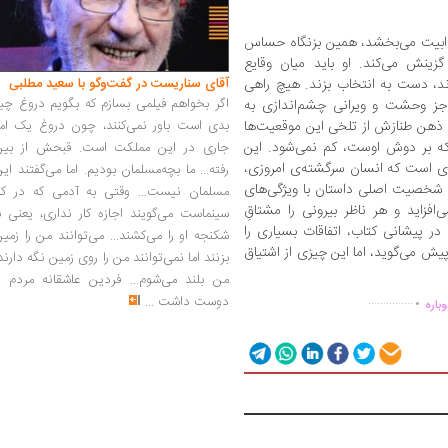
ذابیت می‌بخشد، همین بزنگاه حساس
ینش می‌کند. او باید میان وقایع
آقای سناریست در گفت‌وگو با سعید مطلبی
رند، دست به انتخاب بزند. هیچ راهی
اگر بخواهم فیلمی بسازم که بگویم دروغ چی
 جز وحشت و ویرانی چشم‌اندازی به
بدی است باور نمی‌کنند، چون دروغ یک امر
و ذهن طنازش از تلخی این موقعیت‌ها
 که بر دوش اوست، کم نمی‌شود. این
جاری در این مملکت است. قبحش از بین
زی است که انسان سرگشته‌ی امروزی،
رفته... ما بچه‌مسلمان بودیم. اما می‌گفتند ای
. شخصیت اصلی داستان با ویژگی‌های
مسلمان نیست... وقتی به آدمی که در کار
فزاید و هر ناظر بیرونی را مشتاقِ
سینماست می‌گویند اجازه کار نداری، یعنی ب
در پیشانی کتاب، اتفاقات بسیاری را
شکنجه او را می‌کشند... می‌توانند من را زمی
یش می‌گوید، اما این چیزی از اشتیاق
بزنند اما نمی‌توانند من را روی زمین نگه دارند
.
من بلند می‌شوم... فردین عاشقانه مردم را
دوست داشت
...
...............
باره