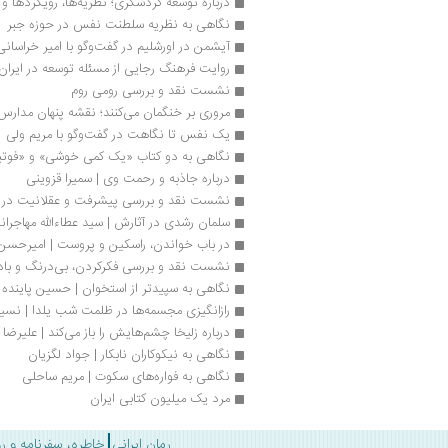
درباره توسعه گردشگری؛ نظریه‌ها، رویکردها و 
نگاهی به نظریه سلطنت نفس در حوزه جبر
آیشمن در اورشلیم در گفت‌وگو با امیر خراسانی
روایت فرهنگ رجایی از مسئله توسعه در ایران
نشست نقد و بررسی رومی روم
مروری بر خنگمان می‌کنند؛ نقشه پنهان مدارس 
یک نفس تا نگاهت در گفت‌وگو با مریم ولی
نگاهی به دو کتاب «یک ‌کمی خوشی» و «فوتبال
درباره جاذبه و رحمت وی | سمیرا قزوینی
نشست نقد و بررسی پیشرفت و عقلانیت در 
سلمان رشدی در آثارش | سید عطاءالله مهاجران
در باب خواندن، راسکین و پروست | امیر‌حسن
نشست نقد و بررسی فکر‌کردن، بی‌درنگ و با
نگاهی به سپیدتر از استخوان | حسین پاینده
رازانگیزی مجسمه‌ها در ظلمت شب یلدا | نسی
درباره زلیخا چشم‌هایش را باز می‌کند | علیرضا 
نگاهی به نیکوکاران نابکار | جواد لگزیان
نگاهی به فواره‌های سکوت | مریم ساحلی
مرد یک میلیون کتابی ایران
رمان ایرانی
خاطره، سفرنامه و ر