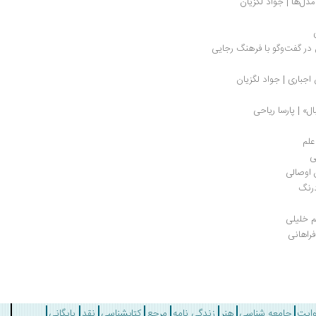
مدل‌ها | جواد لگزیان
 در گفت‌وگو با فرهنگ رجایی
اجباری | جواد لگزیان
» | پارسا ریاحی
علم
ی
 اوصالی
درنگ
م خلیلی
فراهانی
وایت
جامعه شناسی
هنر
زندگی نامه
مرجع
کتابشناسی
نقد
بایگانی