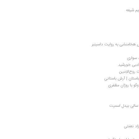
ریم شیعه
لی هخامنشی به روایت داسینبر
د سواری
دبی خورشید
ت روح‌الامین
باستان | آرش باستانی
| سالی بیدل اسمیت
اد نعمتی