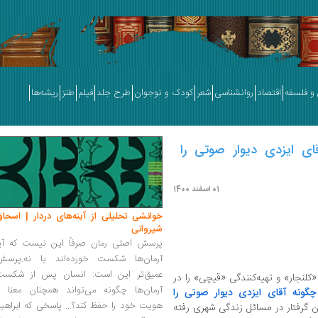
و فلسفه
اقتصاد
روانشناسی
شعر
کودک و نوجوان
طرح جلد
فیلم
طنز
ریشه‌ها
ای ایزدی دیوار صوتی را
01 اسفند 1400
خوانشی تحلیلی از آینه‌های دردار | اسحاق
شیروانی
پرسش اصلی رمان صرفاً این نیست که آیا
آرمان‌ها شکست خورده‌اند یا نه.پرسش
عمیق‌تر این است: انسان پس از شکست
«کلنجار» و تهیه‌کنندگی «قیچی» را در
آرمان‌ها چگونه می‌تواند همچنان معنا و
گونه آقای ایزدی دیوار صوتی را
هویت خود را حفظ کند؟... پاسخی که ابراهی
گرفتار در مسائل زندگی شهری رفته