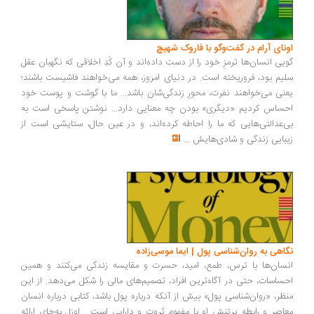
ونای آرام در گفت‌وگو با فاروک شهیچ
یی انسان‌ها ترمزِ خود را از دست داده‌اند و آن کُدِ اخلاقی که نگهبان عقل
یم بود، فروریخته است. در دنیای امروز، همه می‌خواهند فاشیست باشند؛
نی می‌خواهند نفرت، محورِ زندگی‌شان باشد... ما با گوشت و پوست خود
ساس کردیم «دیگری» بودن چه معنایی دارد... نوشتن پاسخی است به
‌عدالتی‌هایی که ما را احاطه کرده‌اند، و در عین حال، ستایشی است از
بایی زندگی و شادی‌هایش
...
اهی به روان‌شناسی پول | ایما موسی‌زاده
سان‌ها با ترس، طمع، امید، حسرت و مقایسه زندگی می‌کنند و همین
ساسات، حتی در آگاه‌ترین افراد، تصمیم‌های مالی را شکل می‌دهد. از این
ظر، «روان‌شناسی پول» بیش از آنکه درباره پول باشد، کتابی درباره انسان
اصر و رابطه پرتنش او با مفهوم ثروت و دارایی است... اوزل به‌جای ارائه