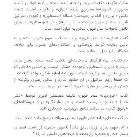
لث «کوفه، مکه، قدس» پرداخته شده است؛ از فتنه طولانی شام با
وریت «سوریه»؛ سناریوی آینده «عراق» و تاثیر بر امنیت شیعه؛
ش «ایران» و انقلاب زمینه‌ساز؛ مساله «فلسطین» و نابودی اسرائیل
ل یا بعد از ظهور؛ حوادث خاندان آل‌فلان در «عربستان» به عنوان
نون تحولات سال ظهور، سخن به میان آمده است.
اب «خاورمیانه عصر ظهور» برای مخاطب عموم تدوین شده و به
یل رعایت قواعد پژوهشی و استانداردهای علمی، برای جامعه
بگانی نیز قابل استفاده است.
م کتاب با الهام از گفتار امام خامنه‌ای انتخاب شده است. ایشان در در
دار با مبارزان فلسطینی فرمودند: «شکی نیست بر اساس حقایقی که
ای متعال تقدیر کرده است، خاورمیانه اسلام شکل خواهد گرفت» ـ
 قطعا رژیم اسرائیل در آن حضور ندارد و سخن رهبری برگرفته از
تور قرآن مبنی بر مبارزه با یهود مُفسد در سوره اسراء است.
اب «خاورمیانه عصر ظهور» تالیف مصطفی امیری توسط «نشر
ارف» به چاپ رسیده است و در نمایندگی‌های و فروشگاه‌های
اتوق کتاب» در سراسر کشور می‌توانید خریداری کنید.
 کتاب «خاورمیانه عصر ظهور» به این سوالات پاسخ داده شده است:
. آیا، ظهور نیاز به زمینه‌سازی دارد؟ یا ظهور حضرت قرار است فقط در
تر اعجاز و معجزه رخ بدهد و مردم هیچ نقشی ندارند؟