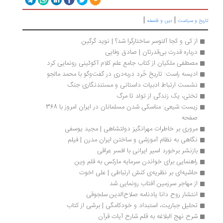
|
|
ریخ و سیاست
دین و فلسفه
از کی و کجا آلتوسر ساختارگرا شد؟ | نوید گرگین
درباره قدرت بی‌قدرتان | صادق وفایی
مصطفی ملکیان از کتاب جامع علم کلام آکوئینی رونمایی کرد
ادیسه راست: تاریخ خُرد دربه‌دری در گفت‌وگو با محمد مالجو
نشست ارتباط ادبیات داستانی و مستندنگاری جنگ
تختی، یک زندگی از تولد تا مرگ
زیست شیعی: مناسکی شدن مسلمانان در ایران امروز با 368 
صفحه
مروری بر خاطرات مهرانگیز دولتشاهی | مجید یوسفی
نگاهی به نظام آموزشی و ساختن ایران مدرن | فیلم
بازنشر برخورد اسیر ایرانی با افسر عراقی
راهنمایی برای خواندن سرمایه مارکس به قلم وین
حاشیه‌ای بر نظریه‌ی کنش ارتباطی | علی اخوت
از مهاجر سرزمین آفتاب رونمایی شد
انتشار روح دانا یادنامه صلاح‌الدین سلجوقی
ت‍ح‍ل‍ی‍ل جباریت، اس‍ت‍ب‍داد و خ‍ودک‍ام‍گ‍ی‌ | برشی از کتاب
شرح نهج البلاغه به قلم شارح آیات قرآن