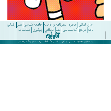
رمان ایرانی
خاطره، سفرنامه و روایت
جامعه شناسی
هنر
زندگی
نامه
مرجع
کتابشناسی
نقد
بایگانی
پیگیری
شناسنامه
کلیه حقوق محفوظ است و بازنشر مطالب با ذکر
کتاب نیوز
و درج لینک، بلامانع .