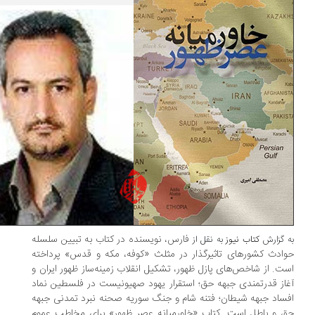
فارس، نویسنده در کتاب به تبیین سلسله
 گزارش
کتاب نیوز
به نقل از
ادث کشورهای تاثیرگذار در مثلث «کوفه، مکه و قدس» پرداخته
ت. از شاخص‌های پازل ظهور، تشکیل انقلاب زمینه‌ساز ظهور ایران و
از قدرتمندی جبهه حق؛ استقرار یهود صهیونیست در فلسطین نماد
ساد جبهه شیطان؛ فتنه شام و جنگ سوریه صحنه نبرد تمدنی جبهه
 و باطل است. کتاب «خاورمیانه عصر ظهور» برای مخاطب عموم