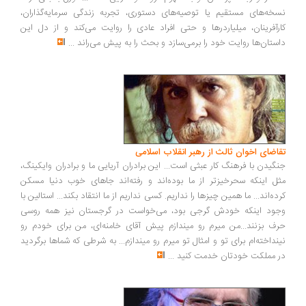
خه‌های مستقیم یا توصیه‌های دستوری، تجربه زندگی سرمایه‌گذاران،
رآفرینان، میلیاردرها و حتی افراد عادی را روایت می‌کند و از دل این
ستان‌ها روایت خود را برمی‌سازد و بحث را به پیش می‌راند
...
اضای اخوان ثالث از رهبر انقلاب اسلامی
گیدن با فرهنگ کار عبثی است... این برادران آریایی ما و برادران وایکینگ،
ل اینکه سحرخیزتر از ما بوده‌اند و رفته‌اند جاهای خوب دنیا مسکن
ده‌اند... ما همین چیزها را نداریم. کسی نداریم از ما انتقاد بکند... استالین با
ود اینکه خودش گرجی بود، می‌خواست در گرجستان نیز همه روسی
ف بزنند...من میرم رو میندازم پیش آقای خامنه‌ای، من برای خودم رو
نداخته‌ام برای تو و امثال تو میرم رو میندازم... به شرطی که شماها برگردید
 مملکت خودتان خدمت کنید
...