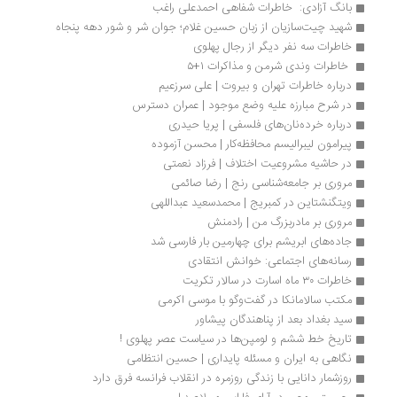
بانگ آزادی:  خاطرات شفاهی احمدعلی راغب
شهید چیت‌سازیان از زبان حسین غلام؛ جوان شر و شور دهه پنجاه
خاطرات سه نفر دیگر از رجال پهلوی
 خاطرات وندی شرمن و مذاکرات ۱+۵
درباره خاطرات تهران و بیروت | علی سرزعیم
در شرح مبارزه علیه وضع موجود | عمران دسترس
درباره خرده‌نان‌های فلسفی | پریا حیدری
پیرامون لیبرالیسم محافظه‌کار | محسن آزموده
در حاشیه مشروعیت اختلاف | فرزاد نعمتی
مروری بر جامعه‌شناسی رنج | رضا صائمی
ویتگنشتاین در کمبریج | محمدسعید عبداللهی
مروری بر مادربزرگ من | رادمنش
جاده‌های ابریشم برای چهارمین بار فارسی شد
رسانه‌های اجتماعی: خوانش انتقادی
خاطرات ۳۰ ماه اسارت در سالار تکریت
مکتب سالامانکا در گفت‌وگو با موسی اکرمی
سید بغداد بعد از پناهندگان پیشاور
تاریخ خط ششم و لومپن‌ها در سیاست عصر پهلوی !
نگاهی به ایران و مسئله پایداری | حسین انتظامی
روزشمار دانایی با زندگی روزمره در انقلاب فرانسه فرق دارد