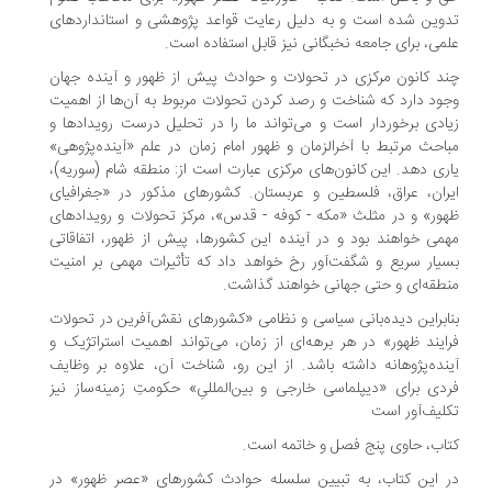
وین شده است و به دلیل رعایت قواعد پژوهشی و استانداردهای
می، برای جامعه نخبگانی نیز قابل استفاده است.
د کانون مرکزی در تحولات و حوادث پیش از ظهور و آینده جهان
ود دارد که شناخت و رصد کردن تحولات مربوط به آن‌ها از اهمیت
ادی برخوردار است و می‌تواند ما را در تحلیل درست رویدادها و
احث مرتبط با آخرالزمان و ظهور امام زمان در علم «آینده‌پژوهی»
ری دهد. این کانون‌های مرکزی عبارت است از: منطقه شام (سوریه)،
ران، عراق، فلسطین و عربستان. کشورهای مذکور در «جغرافیای
ور» و در مثلث «مکه - کوفه - قدس»، مرکز تحولات و رویدادهای
می خواهند بود و در آینده این کشورها، پیش از ظهور، اتفاقاتی
یار سریع و شگفت‌آور رخ خواهد داد که تأثیرات مهمی بر امنیت
طقه‌ای و حتی جهانی خواهند گذاشت.
ابراین دیده‌‏بانی سیاسی و نظامی «کشورهای نقش‌آفرین در تحولات
ایند ظهور» در هر برهه‌ای از زمان، می‌تواند اهمیت استراتژیک و
نده‌پژوهانه داشته باشد. از این رو، شناخت آن، علاوه بر وظایف
دی برای «دیپلماسی خارجی و بین‌المللیِ» حکومتِ زمینه‌ساز نیز
لیف‌آور است
اب، حاوی پنج فصل و خاتمه است.
 این کتاب، به تبیین سلسله حوادث کشورهای «عصر ظهور» در