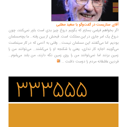
ای سناریست در گفت‌وگو با سعید مطلبی
ر بخواهم فیلمی بسازم که بگویم دروغ چیز بدی است باور نمی‌کنند، چون
وغ یک امر جاری در این مملکت است. قبحش از بین رفته... ما بچه‌مسلمان
دیم. اما می‌گفتند این مسلمان نیست... وقتی به آدمی که در کار سینماست
‌گویند اجازه کار نداری، یعنی با شکنجه او را می‌کشند... می‌توانند من را
ین بزنند اما نمی‌توانند من را روی زمین نگه دارند، من بلند می‌شوم...
دین عاشقانه مردم را دوست داشت
...