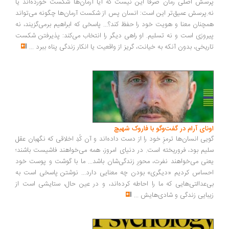
پرسش اصلی رمان صرفاً این نیست که آیا آرمان‌ها شکست خورده‌اند یا
نه.پرسش عمیق‌تر این است: انسان پس از شکست آرمان‌ها چگونه می‌تواند
همچنان معنا و هویت خود را حفظ کند؟... پاسخی که ابراهیم برمی‌گزیند، نه
پیروزی است و نه تسلیم. او راهی دیگر را انتخاب می‌کند: پذیرفتن شکست
تاریخی، بدون آنکه به خیانت، گریز از واقعیت یا انکار زندگی پناه ببرد
...
اونای آرام در گفت‌وگو با فاروک شهیچ‭
گویی انسان‌ها ترمزِ خود را از دست داده‌اند و آن کُدِ اخلاقی که نگهبان عقل
سلیم بود، فروریخته است. در دنیای امروز، همه می‌خواهند فاشیست باشند؛
یعنی می‌خواهند نفرت، محورِ زندگی‌شان باشد... ما با گوشت و پوست خود
احساس کردیم «دیگری» بودن چه معنایی دارد... نوشتن پاسخی است به
بی‌عدالتی‌هایی که ما را احاطه کرده‌اند، و در عین حال، ستایشی است از
زیبایی زندگی و شادی‌هایش
...