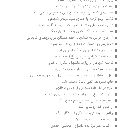
روزی که مسیح به صلیب کشیده نشد!
پشت پنجره‌ی کودکان به ترکی ترجمه شد
سیدمهدی شجاعی نوشت: هیچ‌کس همه‌چیز را نمی‌داند
کشتی پهلو گرفته با صدای سید مهدی شجاعی
درباره شانه؛ علی نشانه؛ شجاعت | ریحانه قاسم رشیدی
شجاعی، ماهی رنگین‌کمان و یک اتفاق دیگر
19 رمان ایرانی به پیشنهاد احمد دهقان برای روزهای کرونایی
دموکراسی یا دموقراضه به چاپ هشتم رسید
آخرین پرنده، آخرین سنگ، آخرین فیل
مسابقه کتابخوانی «از علی (ع) به مالک»
ترجمه شجاعی از زیارت عاشورا و مکارم الاخلاق
صدای سید‌مهدی را از دیار حبیب بشنوید
عقل و عشق را به هم پیوند زده بود... | سید مهدی شجاعی
چاپ سیزدهم کمی دیرتر منتشر شد
نثرهای عاشقانه شجاعی از چشم‌انتظاری
از کرامات شیخ ما! توقیف شد | سید مهدی شجاعی
مجموعه داستان شجاعی هم مجوز نگرفت
از خون خدا رونمایی شد
چالش میرفتاح و خستگی فرشتگان عذاب
دین به چه درد می‌خورد؟!
12 کتاب‌ طنز برگزیده طنازان | مجتبی احمدی