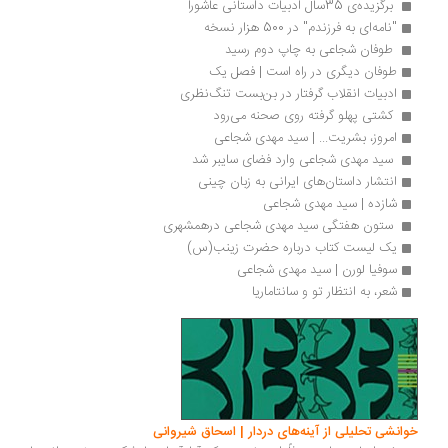
 برگزیده‌ی 35سال ادبیات داستانی عاشورا 
"نامه‌ای به فرزندم" در 500 هزار نسخه
 طوفان شجاعی به چاپ دوم رسید 
طوفان دیگری در راه است | فصل یک 
ادبیات انقلاب گرفتار در بن‌بست تنگ‌نظری
 کشتی پهلو گرفته روی صحنه می‌رود 
امروز، بشریت... | سید مهدی شجاعی
 سید مهدی شجاعی وارد فضای سایبر شد 
انتشار داستان‌های ‌ایرانی به ‌زبان چینی
شازده | سید مهدی شجاعی
 ستون هفتگی سید مهدی شجاعی درهمشهری 
یک لیست کتاب درباره حضرت زینب(س) 
سوفیا لورن | سید مهدی شجاعی
شعر، به انتظار تو و سانتاماریا
خوانشی تحلیلی از آینه‌های دردار | اسحاق شیروانی