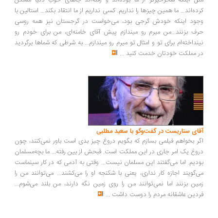
مثل اینکه سحرخیزتر از ما بوده‌اند و رفته‌اند جاهای خوب دنیا مسکن
کرده‌اند... ما همین چیزها را نداریم. کسی نداریم از ما انتقاد بکند... استالین با
وجود اینکه خودش گرجی بود، می‌خواست در گرجستان نیز همه روسی
حرف بزنند...من میرم رو میندازم پیش آقای خامنه‌ای، من برای خودم رو
نینداخته‌ام برای تو و امثال تو میرم رو میندازم... به شرطی که شماها برگردید
در مملکت خودتان خدمت کنید
...
آقای سناریست در گفت‌وگو با سعید مطلبی
اگر بخواهم فیلمی بسازم که بگویم دروغ چیز بدی است باور نمی‌کنند، چون
دروغ یک امر جاری در این مملکت است. قبحش از بین رفته... ما بچه‌مسلمان
بودیم. اما می‌گفتند این مسلمان نیست... وقتی به آدمی که در کار سینماست
می‌گویند اجازه کار نداری، یعنی با شکنجه او را می‌کشند... می‌توانند من را
زمین بزنند اما نمی‌توانند من را روی زمین نگه دارند، من بلند می‌شوم...
فردین عاشقانه مردم را دوست داشت
...