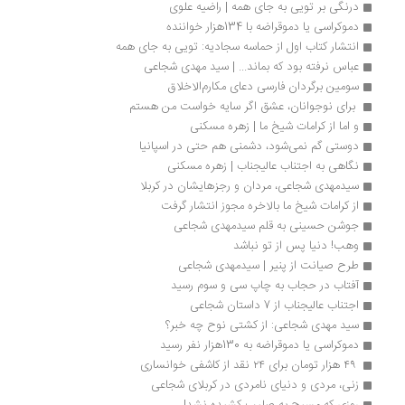
درنگی بر تویی به جای همه | راضیه ‌علوی
دموکراسی یا دموقراضه با 134هزار خواننده
انتشار کتاب اول از حماسه سجادیه: تویی به جای همه
عباس نرفته بود که بماند... | سید مهدی شجاعی
سومین برگردان فارسی دعای مکارم‌الاخلاق
 برای نوجوانان، عشق اگر سایه خواست من هستم
و اما از کرامات شیخ ما | زهره مسکنی
دوستی گم نمی‌شود، دشمنی هم حتی در اسپانیا
نگاهی به اجتناب عالیجناب | زهره مسکنی
سیدمهدی شجاعی، مردان و رجزهایشان در کربلا
از کرامات شیخ ما بالاخره مجوز انتشار گرفت
جوشن حسینی به قلم سیدمهدی شجاعی
وهب! دنیا پس از تو نباشد
طرح صیانت از پنیر | سیدمهدی شجاعی
آفتاب در حجاب به چاپ سی و سوم رسید
اجتناب عالیجناب از 7 داستان شجاعی
سید مهدی شجاعی: از کشتی نوح چه خبر؟
دموکراسی یا دموقراضه به 130هزار نفر رسید
 ۴۹ هزار تومان برای ۲۴ نقد از کاشفی خوانساری
زنی، مردی و دنیای نامردی در کربلای شجاعی