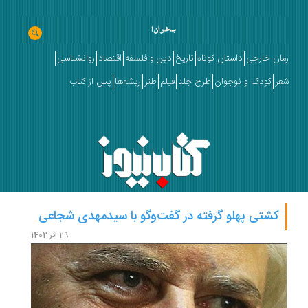
رمان خارجی
داستان کوتاه
تاریخ
دین و فلسفه
اقتصاد
روانشناسی
شعر
کودک و نوجوان
طرح جلد
فیلم
طنز
ریشه‌ها
پس از کتاب
کشتی پهلو گرفته در گفت‌وگو با سیدمهدی شجاعی
سید 
29 آذر 1402