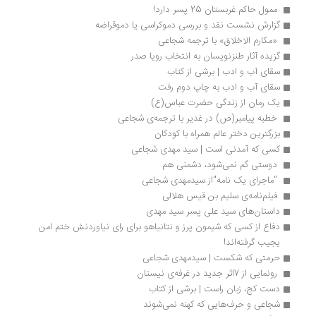
 ممول حاکم غربستان 25 پسر دارد!
گزارش نشست نقد و بررسی دموکراسی یا دموقراضه
 «مکارم الاخلاق» با ترجمه شجاعی 
گزیده آثار طنزنویسان به انتخاب رویا صدر
سقای آب و ادب | برشی از کتاب
سقای آب و ادب به چاپ دوم رفت 
یک رمان از زندگی حضرت عباس(ع)
 خطبه پیامبر(ص) در غدیر با ترجمه‌ی شجاعی 
بزرگترین دختر عالم همراه با کودکان
کسی که آمدنی است | سید مهدی شجاعی
 دوستی گم نمی‌شود، دشمنی هم 
 "ماجرای یک نامه"از سیدمهدی شجاعی 
 فیلم‌نامه‌ی سلیم‌ بن قیس هلالی
داستان‌های سید علی پسر سید مهدی
دفاع از کسی که شیمون پرز و نتانیاهو برای رای نیاوردنش ختم امن 
یجیب گرفته‌اند! 
حرمتی که شکست | سیدمهدی شجاعی
 رونمایی از 7اثر جدید در غرفه‌ی نیستان 
دست کج، زبان راست | برشی از کتاب
شجاعی و حرف‌هایی که کهنه نمی‌شوند