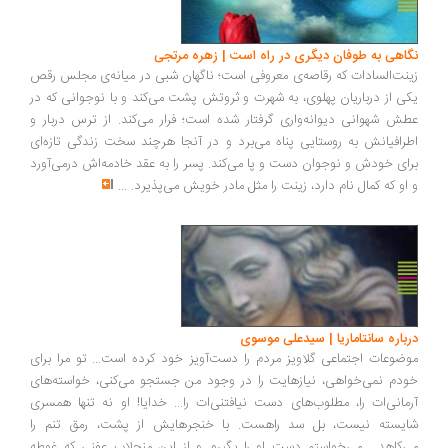
نگاهی به طوفان دیگری در راه است | زهره مرتجی
زینت‌السادات که رقاصه‌ی معروفی است؛ ناگهان شبی در میانه‌ی مجلس رقص
یکی از درباریان پهلوی، به شهرت و ثروتش پشت می‌کند و با نوجوانی که در
عطش شهوانی دیوانه‌واری گرفتار شده است؛ فرار می‌کند. از ترس دربار و
اطرافیانش به روستایی پناه می‌برد و در آنجا هرچند سخت زندگی تازه‌ای
برای خودش و نوجوان دست و پا می‌کند. پسر را به عقد خادمه‌اش در‌می‌آورد
و او که کمال نام دارد، زینت را مثل مادر خویش می‌پذیرد.
...
درباره سانتاماریا | سیدعلی موسوی
موضوعات اجتماعی گلاویز مردم را دست‌آویز خود کرده است... تو مرا برای
خودم نمی‌خواهی، نیازهایت را در وجود من جستجو می‌کنی، خواسته‌های
آرمانی‌ات را، مطلوب‌های دست نیافتنی‌ات را... خدایا! او نه تنها همسری
شایسته نیست، بل سد راهست. با خنجرهایش از پشت، رمق تنم را
می‌کاهد... می‌خواستم دست او را بگیرم و از این منجلاب عفنی که غوطه