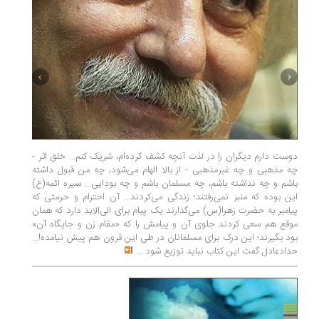
دوست دارم دیگران را در لذت آنچه کشف کرده‌ام، شریک کنم... خلق اثر -
چه مذهبی و چه غیرمذهبی - از بالا الهام می‌شود، چه من قبول داشته
ریاضی، ب
باشم و چه نداشته باشم، چه مسلمان باشم و چه بودایی... سیره ائمه(ع)
دراماتی
این بوده که منبر نمی‌رفتند؛ زندگی می‌کردند... آن احترام و حرمتی که
صفحه‌ها
پیامبر به حضرت زهرا(س) می‌گذارند یک پیام برای الی‌الابد دارد که همان
ماهنامه‌
موقع هم سعی کردند جلوی آن و پیامش را که «مقام زن و جایگاه آن»
هم‌زمان
بود بگیرند؛ این درک برای مسلمانان در طی این قرون هم پیش نیامده!...
فرهنگی ا
حدادعادل گفت این کتاب نباید توزیع شود
...