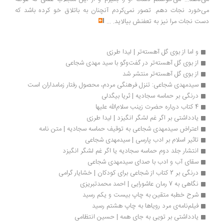
می‌خورد نجات دهم. تصور نمی‌کردم آنچنان به باتلاق خو کرده باشد که
دست نجات مرا نیز به تعفنش بیالاید.
...
و اما از بوی گل آهسته‌تر | لیدا طرزی
از بوی گل آهسته‌تر در گفت‌وگو با سید مهدی شجاعی
از بوی گل آهسته‌تر منتشر شد
سیدمهدی شجاعی: تنزل فرهنگی مردم، محصول رفتار زمامداران است
درنگی بر حماسه سجادیه | ثریا بیگدلی
4 کتاب درباره حضرت زینب سلام‌الله علیها
یادداشتی بر اگر غم لشگر انگیزد | لیدا طرزی
اعتراض سیدمهدی شجاعی به توقیف حماسه سجادیه | متن نامه
تاثیر اسلام بر ادب پارسی | سیدمهدی شجاعی
انتشار جلد دوم حماسه سجادیه یا اگر غم لشگر انگیزد
سقای آب و ادب با صدای سیدمهدی شجاعی
درنگی بر 2 کتاب از شجاعی برای کودکان | خشایار گرامی
نگاهی به 7 رمان عاشورایی | احمد محمدتبریزی
شرح خطبه متقین به چاپ بیست و یکم رسید
فیلم‌نامه‌ی مرد رویاها به چاپ هشتم رسید
یادداشتی بر تویی به جای همه | حسین انتظامی