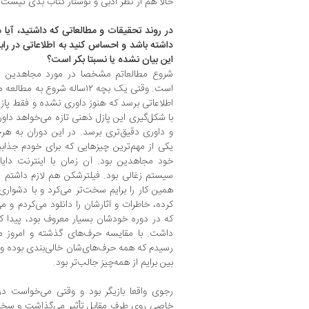
حالا هم از نظر ادبی و نوشتار کتاب بدی نیست 
در روند تحقیقات و مطالعاتی که داشتید، آیا 
داشته باشد و احساس کنید به اطلاعاتی در راب
این بیان نشده یا نسبتا بکر است؟
است. وقتی یک بچه ۱۲‌ساله شرو
اطلاعاتی برسد که هنوز داوری نشده و فقط پا
با شکل‌گیری این پازل ذهنی تازه می‌خواهد داو
و داوری دقیق‌تری برسد. در این دوران به هر
یکی از مهم‌ترین چیزهایی که برای خودم جذاب
خود مجاهدین بود. آن زمان با اینترنت دایا
سیستم زغالی بود. فیلترشکن هم لازم داشتم ت
همین کار را برایم سخت‌تر می‌کرد و با دشواری‌
کرده، خاطرات و آثارشان را دانلود می‌کردم و می
که در دوره خودشان بسیار معروف بود، پیدا ک
داشت. با مقایسه حرف‌های گذشته و امروز م
رسیدم که همه‌ حرف‌های‌شان خالی‌بندی بوده و
بین برایم از همه‌چیز جالب‌تر بود.
رجوی واقعا بازیگر بود و وقتی می‌خواست د
خاصی روی طرف مقابل تأثیر می‌گذاشت و سخنر