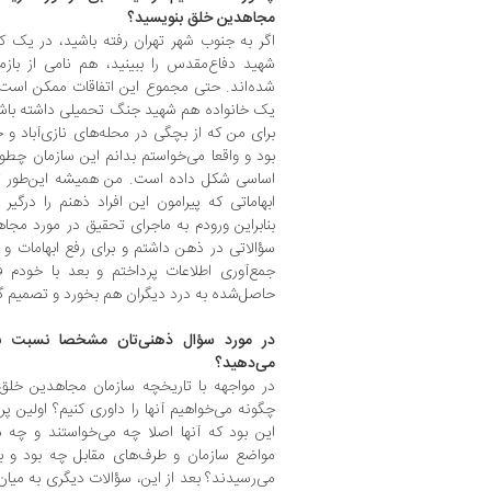
مجاهدین خلق بنویسید؟
اگر به جنوب شهر تهران رفته باشید، در یک ک
شهید دفاع‌مقدس را ببینید، هم نامی از بازما
شده‌اند. حتی مجموع این اتفاقات ممکن است د
یک خانواده هم شهید جنگ تحمیلی داشته باشد
برای من که از بچگی در محله‌های نازی‌آباد و 
بود و واقعا می‌خواستم بدانم این سازمان چطو
اساسی شکل داده است. من همیشه این‌طور تص
ابهاماتی که پیرامون این افراد ذهنم را درگی
بنابراین ورودم به ماجرای تحقیق در مورد مجا
سؤالاتی در ذهن داشتم و برای رفع ابهامات و
جمع‌آوری اطلاعات پرداختم و بعد با خودم ف
حاصل‌شده به درد دیگران هم بخورد و تصمیم گر
در مورد سؤال ذهنی‌تان مشخصا نسبت ب
می‌دهید؟
در مواجهه با تاریخچه سازمان مجاهدین خلق 
چگونه می‌خواهیم آنها را داوری کنیم؟ اولین 
این بود که آنها اصلا چه می‌خواستند و چه م
مواضع سازمان و طرف‌های مقابل چه بود و به
می‌رسیدند؟ بعد از این، سؤالات دیگری به میان 