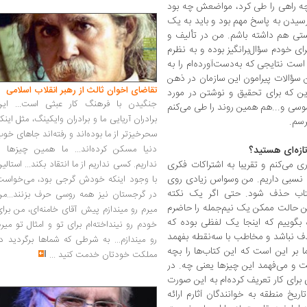
چه راهی را طی کرد، مواضعش چه بود
رسیدن به پاسخ مهم بود و باید به یک
تی هم داشته باشم. من در تألیف و
ای خودم سؤال‌برانگیز بوده و به نظرم
 نتایجی که به‌دست‌آورده‌ام را به
ن سؤالات پیرامون این سازمان در ذهن
تقاضای اخوان ثالث از رهبر انقلاب اسلامی
دین که برای تحقیق و نوشتن در مورد
جنگیدن با فرهنگ کار عبثی است... این
سوسی و...هم همین روند را طی می‌کنم
برادران آریایی ما و برادران وایکینگ، مثل اینک
سم.
سحرخیزتر از ما بوده‌اند و رفته‌اند جاهای خو
دنیا مسکن کرده‌اند... ما همین چیزها را
تازه‌ای هستید؟
 می‌کنم و تقریبا به اشتراکات فکری
نداریم. کسی نداریم از ما انتقاد بکند... استالی
افق نسبی داریم. من وسواس زیادی روی
با وجود اینکه خودش گرجی بود، می‌خواست
 کتاب حذف شود. حتی اگر یک نکته
در گرجستان نیز همه روسی حرف بزنند...من
رین حالت ممکن یک نیم‌جمله را حاضرم
میرم رو میندازم پیش آقای خامنه‌ای، من برا
ه بگوییم که اینجا یک لفظی بوده که
خودم رو نینداخته‌ام برای تو و امثال تو میر
ف نباشد و مخاطب با سه‌نقطه بفهمد
رو میندازم... به شرطی که شماها برگردید د
بر این است که این کتاب‌ها را بچه
مملکت خودتان خدمت کنید
...
ست و می‌فهمد این چیزها یعنی چه. در
برای کار تعریف کرده‌ام به این صورت
یخ منطقه به خوانندگان آثارم ارائه