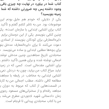
کتاب شما در بیاورد در نهایت چه چیزی باقی
وجود داشته پس چه ضرورتی داشته که شما ه
زمینه بنویسید؟
یکی از دلایلی که خودم هم مایل بودم ای
موضوعات بود. من به ناشر کتابم گفتم و تأکید
کتاب برای آشنایی ابتدایی با سازمان است». یکی
چنین کتابی بنویسم. یکی از این دوستان برایم 
دایره‌المعارفی برای کودکان بنویسند از استادی 
دعوت می‌کنند تا برای دایره‌المعارف مدخل بنوی
برای بچه‌ها مطلبی ابتدایی و ساده می‌نویسد.
سه‌جلدی تاریخ مجاهدین چنین مدخلی نوشته‌ام
اجمالی نوشته شده و برای همین تأکید داشتم ر
برای آشنایی مقدماتی است. کسی که در زمین
نباید سراغ کتاب من بیاید، چون به دردش نمی‌خو
آشنایی ابتدایی به مخاطب در رابطه با مجا
مطالعه کافی داشته، مطلب اجمالی من به کارش
در قسمت‌هایی از کتاب که مربوط به دوران بع
مجاهد رفته‌ام و از سخنرانی‌های مسعود رجوی 
زمان دادستانی شهید لاجوردی مطرح می‌شد را آ
من با کتاب سه‌جلدی پیدایی تا فرجام است.