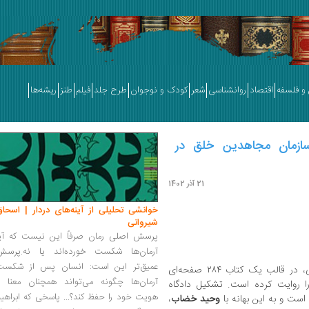
و فلسفه
اقتصاد
روانشناسی
شعر
کودک و نوجوان
طرح جلد
فیلم
طنز
ریشه‌ها
سازمان مجاهدین خلق در
21 آذر 1402
خوانشی تحلیلی از آینه‌های دردار | اسحاق
شیروانی
پرسش اصلی رمان صرفاً این نیست که آیا
آرمان‌ها شکست خورده‌اند یا نه.پرسش
عمیق‌تر این است: انسان پس از شکست
یک نویسنده و پژوهشگر از نسلی پساانقلابی، در قالب یک کتاب ۲۸۴ صفحه‌ای
آرمان‌ها چگونه می‌تواند همچنان معنا و
ا روایت کرده است. تشکیل دادگاه
هویت خود را حفظ کند؟... پاسخی که ابراهی
 است و به این بهانه با
وحید خضاب
،