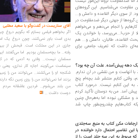
 اما ضد‌مقاومت لزوما این‌طور نیست
من مقاومت می‌شناسیم. این گروه‌های
د. از سوی دیگر القاعده و داعش و...
ن گروه‌ها از جهتی دیگر ضدمقاومت در
آقای سناریست در گفت‌وگو با سعید مطلبی
کارهایم را انجام می‌دهم و می‌خواهم
اگر بخواهم فیلمی بسازم که بگویم دروغ چی
 از حزب‌ا...می‌پرسد، با خواندن یک
بدی است باور نمی‌کنند، چون دروغ یک امر
بحث القاعده، طالبان، داعش و... هم
جاری در این مملکت است. قبحش از بین
عه‌ای داشت که تعریف جامعی برای
رفته... ما بچه‌مسلمان بودیم. اما می‌گفتند ای
مسلمان نیست... وقتی به آدمی که در کار
ز یک دهه پیش‌آمده. علت آن چه بود؟
سینماست می‌گویند اجازه کار نداری، یعنی ب
 با آنهاست و من نقشی در آن ندارم.
شکنجه او را می‌کشند... می‌توانند من را زمی
دم، وقتی کتابم منتشر شد بچه‌ام پنج
بزنند اما نمی‌توانند من را روی زمین نگه دارند
به این کتابم نیست. درمورد کتاب
من بلند می‌شوم... فردین عاشقانه مردم را
ن پیش آمد. من به دوستان تأکید کردم
دوست داشت
...
د و مشکلی نبوده اما به‌هرحال چنین
‌که کتاب‌هایم چقدروچطور چاپ شد
 ارجاعات مکرر کتاب به منبع سه‌جلدی
این تفاسیر احتمال دارد خواننده در
ه مربوط به این سه جلد است را از