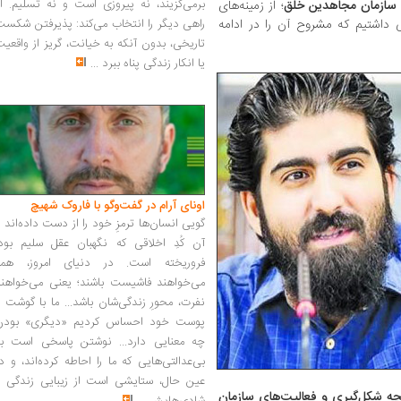
برمی‌گزیند، نه پیروزی است و نه تسلیم. ا
 سازمان مجاهدین خلق
؛ از زمینه‌های
 داشتیم که مشروح آن را در ادامه
راهی دیگر را انتخاب می‌کند: پذیرفتن شکس
تاریخی، بدون آنکه به خیانت، گریز از واقعی
یا انکار زندگی پناه ببرد
...
اونای آرام در گفت‌وگو با فاروک شهیچ‭
گویی انسان‌ها ترمزِ خود را از دست داده‌اند 
آن کُدِ اخلاقی که نگهبان عقل سلیم بود،
فروریخته است. در دنیای امروز، همه
می‌خواهند فاشیست باشند؛ یعنی می‌خواهند
نفرت، محورِ زندگی‌شان باشد... ما با گوشت 
پوست خود احساس کردیم «دیگری» بودن
چه معنایی دارد... نوشتن پاسخی است به
بی‌عدالتی‌هایی که ما را احاطه کرده‌اند، و د
عین حال، ستایشی است از زیبایی زندگی و
چه شکل‌گیری و فعالیت‌های سازمان