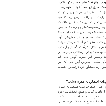
 و جز پانوشت‌های داخل متن کتاب،
 دلیل این مسأله را می‌فرمایید.
جز کتاب سه‌جلدی مجاهدین از آنها در
 نیاوردم. در واقع منابعی بود که من
 بودم و در این کتاب از آن اطلاعات
انیه اپورتونیست‌های چپ‌نما» اما چون
ب خودم هم به عنوان منبع به آن ارجاع
ن زیاد است به‌خصوص در بخش‌های قبل
آن کتاب سه‌جلدی است، بیشتر می‌کند
‌عنوان مثالی دیگر در قسمتی از کتاب
که در مورد ماتریالیسم ومارکسیسم صحبت کرده‌ام، شاید بیش از۵۰کتاب درمورد این
ات ونقض این نظریه گوش دادم اما
آور نشدم. بنابراین قبول دارم که این
اشی ازبدسلیقگی من درچینش مطالب
غییرات احتمالی به همراه داشت؟
ن‌مثال حتما فهرست منابعی به انتهای
جاعات کتاب و منابع تحقیقاتی‌ام بود
 کسب تجربیات و مطالعات بیشتر شاید
 انتخاب کنم هرچند به نظر خودم همین