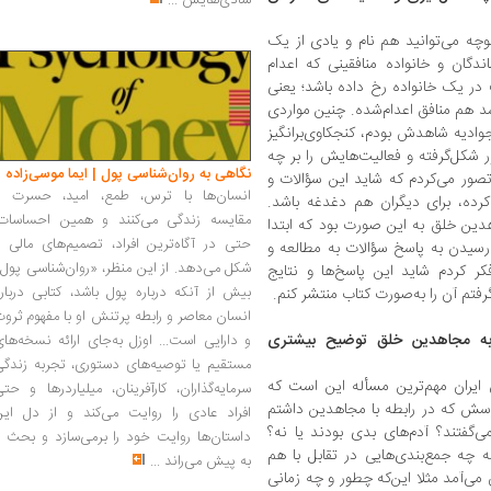
شادی‌هایش
...
وچه می‌توانید هم نام و یادی از یک
ندگان و خانواده منافقینی که اعدام
ر یک خانواده رخ‌ داده باشد؛ یعنی
 هم منافق اعدام‌شده. چنین مواردی
جوادیه شاهدش بودم، کنجکاوی‌برانگیز
ر شکل‌گرفته و فعالیت‌هایش را بر چه
نگاهی به روان‌شناسی پول | ایما موسی‌زاده
ور می‌کردم که شاید این سؤالات و
انسان‌ها با ترس، طمع، امید، حسرت و
ر کرده، برای دیگران هم دغدغه باشد.
مقایسه زندگی می‌کنند و همین احساسات،
هدین خلق به این صورت بود که ابتدا
حتی در آگاه‌ترین افراد، تصمیم‌های مالی ر
 رسیدن به پاسخ سؤالات به مطالعه و
شکل می‌دهد. از این منظر، «روان‌شناسی پول
کر کردم شاید این پاسخ‌ها و نتایج
بیش از آنکه درباره پول باشد، کتابی دربار
فتم آن را به‌صورت کتاب منتشر کنم.
انسان معاصر و رابطه پرتنش او با مفهوم ثرو
ه مجاهدین خلق توضیح بیشتری
و دارایی است... اوزل به‌جای ارائه نسخه‌ها
مستقیم یا توصیه‌های دستوری، تجربه زندگی
ایران مهم‌ترین مسأله این است که
سرمایه‌گذاران، کارآفرینان، میلیاردرها و حت
پرسش که در رابطه با مجاهدین داشتم
افراد عادی را روایت می‌کند و از دل این
ی‌گفتند؟ آدم‌های بدی بودند یا نه؟
داستان‌ها روایت خود را برمی‌سازد و بحث ر
 چه جمع‌بندی‌هایی در تقابل با هم
به پیش می‌راند
...
می‌آمد مثلا این‌که چطور و چه زمانی