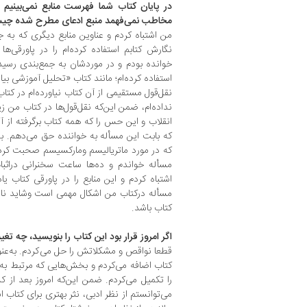
در پایان کتاب شما فهرست منابع نمی‌بینیم
مخاطب نمی‌فهمد منبع ادعای مطرح شده چیست.
من اشتباه کردم و عناوین منابع دیگری که به 
نگارش کتابم استفاده کرده‌ام را در پاورقی‌ها
خوانده بودم و در موردشان به جمع‌بندی رسیده
استفاده کرده‌ام؛ مانند کتاب «تحلیل آموزشی بی
نقل‌قول مستقیمی از آن کتاب نیاورده‌ام در کتا
نداده‌ام، ضمن این‌که نقل‌قول‌ها در کتاب م
انقلاب و این حس را که همه کتاب برگرفته از 
که بابت این مسأله به خواننده حق می‌دهم. به
مسأله خواندم و ده‌ها ساعت سخنرانی دراثب
اشتباه کردم و این منابع را در پاورقی کتاب یاد
مسأله درکتاب من اشکال مهمی است وشاید ن
کتاب باشد.
اگر امروز قرار بود این کتاب را بنویسید، چه ت
قطعا نواقص و مشکلاتش را حل می‌کردم. به‌عنوا
کتاب اضافه می‌کردم و بخش‌هایی که مرتبط به ار
را تکمیل می‌کردم. ضمن این‌که امروز بعد از
می‌توانستم از نظر ادبی، نثر بهتری برای کتاب