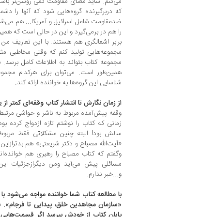
می‌کنم. شاید معنای مقاومت کمی روشن‌تر باشد
که دربرگیرنده گروه‌هایی شود که آنها را دش
ضد‌مقاومت شامل اسرائیل و آمریکا... هم می‌شو
را هم در برمی‌گیرد و این در حالی است که همی
برابر اشغالگری هم هستند. با این تعاریف من 
مجموعه‌هایی تولید کنم که وقتی مخاطبی مثلا
مجموعه کتاب بتواند به اطلاعات کامل برسد. 
همین‌طور است. می‌توان برای هرکدام مجمو
شناسایی این گروه‌ها به خواننده ارائه کند.
از زمان نگارش تا انتشار کتاب وقفه‌ای کمتر ا
وقفه پیش‌آمده مربوط به ناشر و حواشی مرتبط
زمانی که کتاب را نوشتم تازه ازدواج‌ کرده بو
سالش بود! البته چنین مشکلاتی فقط مربوط 
«آیت‌الله مصباح و دکتر شریعتی» هم بدترازای
وگفتم که کتاب مصباح را رهبری هم خوانده‌ان
مسائلی پیش می‌آید ومن دیگرازجزئیات این
و...خبر ندارم.
با مطالعه کتاب شما خواننده مواجه می‌شود با
«سازمان مجاهدین خلق، پیدایی تا فرجام». با 
پایان کتاب از خودش بپرسد اگر قسمت‌هایی ک