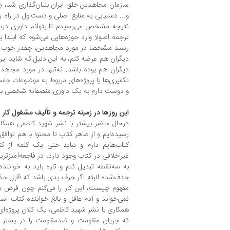
سازمان مجاهدین خلق ایران بنیان‌گذاری شد، 
و... دستیابی به منابع اصلی و دست‌اول در راه 
نتیجه مشخص می‌رسیدم تا بتوانم داوری درس
ترجمه اصولا وارد حوزه‌هایی می‌شوم که ابتدا بر
رسید مشخصا در مورد مجاهدین، چقدر خوب است
دیگران هم عرضه کنم، به این دلیل که شاید ای
دیگران هم بوده باشد. نه‌تنها در مورد مجاه
تکفیری‌ها یا پروژه‌های مربوط به موضوعات جا
و دوست دارم به یک داوری منصفانه شخصی بر
این روزها در زمینه ترجمه و تألیف مشغول کار 
درحال حاضر بیشتر با نشر شهید کاظمی همکاری
رسیده‌ایم و از ظاهر کتاب تا محتوا با هم تو
کتاب‌هایم دارم و نباید حتی یک کلمه از
غیراخلاقی در کتاب وجود دارد، در فاجعه‌آمیزت
به سه‌نقطه تبدیل کنم و تازه باید به خوانند
حذف‌شده البته اگر حرف بدی باشد که قابل حذ
مفهوم چیست، این کار را می‌کنم چون فرض ما 
نمی‌خواند و آدم عاقل و بالغ خواننده کتاب ا
همکاری با نشر شهید کاظمی، یک کلان پروژه‌ای 
که جریان مقاومت و ضدمقاومت را در بستر تار