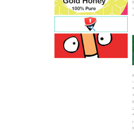
و
ت
ت
و
و
ر