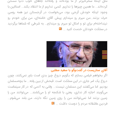
مثل اینکه سحرخیزتر از ما بوده‌اند و رفته‌اند جاهای خوب دنیا مسکن
کرده‌اند... ما همین چیزها را نداریم. کسی نداریم از ما انتقاد بکند... استالین با
وجود اینکه خودش گرجی بود، می‌خواست در گرجستان نیز همه روسی
حرف بزنند...من میرم رو میندازم پیش آقای خامنه‌ای، من برای خودم رو
نینداخته‌ام برای تو و امثال تو میرم رو میندازم... به شرطی که شماها برگردید
در مملکت خودتان خدمت کنید
...
آقای سناریست در گفت‌وگو با سعید مطلبی
اگر بخواهم فیلمی بسازم که بگویم دروغ چیز بدی است باور نمی‌کنند، چون
دروغ یک امر جاری در این مملکت است. قبحش از بین رفته... ما بچه‌مسلمان
بودیم. اما می‌گفتند این مسلمان نیست... وقتی به آدمی که در کار سینماست
می‌گویند اجازه کار نداری، یعنی با شکنجه او را می‌کشند... می‌توانند من را
زمین بزنند اما نمی‌توانند من را روی زمین نگه دارند، من بلند می‌شوم...
فردین عاشقانه مردم را دوست داشت
...