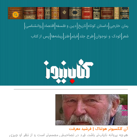
رمان خارجی
داستان کوتاه
تاریخ
دین و فلسفه
اقتصاد
روانشناسی
شعر
کودک و نوجوان
طرح جلد
فیلم
طنز
ریشه‌ها
پس از کتاب
آن کلکسیونر هولناک | فرشید معرفت
هرچه پروانه‌ نایاب‌تر باشد، فِرد در تصاحبش مصمم‌تر است و از نظر او چیزی