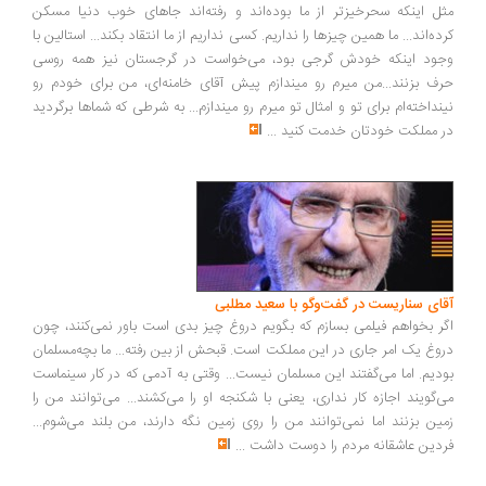
ل اینکه سحرخیزتر از ما بوده‌اند و رفته‌اند جاهای خوب دنیا مسکن
ده‌اند... ما همین چیزها را نداریم. کسی نداریم از ما انتقاد بکند... استالین با
ود اینکه خودش گرجی بود، می‌خواست در گرجستان نیز همه روسی
ف بزنند...من میرم رو میندازم پیش آقای خامنه‌ای، من برای خودم رو
نداخته‌ام برای تو و امثال تو میرم رو میندازم... به شرطی که شماها برگردید
 مملکت خودتان خدمت کنید
...
ای سناریست در گفت‌وگو با سعید مطلبی
ر بخواهم فیلمی بسازم که بگویم دروغ چیز بدی است باور نمی‌کنند، چون
وغ یک امر جاری در این مملکت است. قبحش از بین رفته... ما بچه‌مسلمان
دیم. اما می‌گفتند این مسلمان نیست... وقتی به آدمی که در کار سینماست
‌گویند اجازه کار نداری، یعنی با شکنجه او را می‌کشند... می‌توانند من را
ین بزنند اما نمی‌توانند من را روی زمین نگه دارند، من بلند می‌شوم...
دین عاشقانه مردم را دوست داشت
...