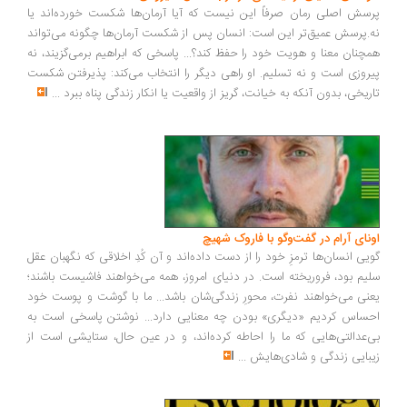
سش اصلی رمان صرفاً این نیست که آیا آرمان‌ها شکست خورده‌اند یا
.پرسش عمیق‌تر این است: انسان پس از شکست آرمان‌ها چگونه می‌تواند
چنان معنا و هویت خود را حفظ کند؟... پاسخی که ابراهیم برمی‌گزیند، نه
روزی است و نه تسلیم. او راهی دیگر را انتخاب می‌کند: پذیرفتن شکست
ریخی، بدون آنکه به خیانت، گریز از واقعیت یا انکار زندگی پناه ببرد
...
ونای آرام در گفت‌وگو با فاروک شهیچ
یی انسان‌ها ترمزِ خود را از دست داده‌اند و آن کُدِ اخلاقی که نگهبان عقل
یم بود، فروریخته است. در دنیای امروز، همه می‌خواهند فاشیست باشند؛
نی می‌خواهند نفرت، محورِ زندگی‌شان باشد... ما با گوشت و پوست خود
ساس کردیم «دیگری» بودن چه معنایی دارد... نوشتن پاسخی است به
‌عدالتی‌هایی که ما را احاطه کرده‌اند، و در عین حال، ستایشی است از
بایی زندگی و شادی‌هایش
...