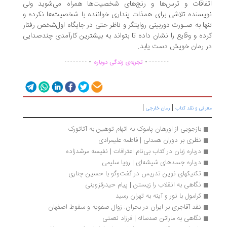
فاقات و ترس‌ها و رنج‌های شخصیت‌ها همراه می‌شوید ولی
یسنده تلاشی برای همذات پنداری خواننده با شخصیت‌ها نکرده و
ها به صـورت دوربینی روایتگر و ناظر حتی در جایگاه اول‌شخص رفتار
ده و وقایع را نشان داده تا بتواند به بیشترین کارآمدی چندصدایی
 رمان خویش دست یابد.
.
.
...............
..............
تجربه‌ی زندگی دوباره
|
|
رفی و نقد کتاب
رمان خارجی
بازجویی از اورهان پاموک به‌ اتهام توهین به آتاتورک
نظری بر دوران همدلی | فاطمه علیمرادی
درباره زبان در کتاب بی‌نام اعترافات | نفیسه مرشدزاده
درباره جسدهای شیشه‌ای | رویا سلیمی
تکنیکهای نوین تدریس در گفت‌وگو با حسین چناری
نگاهی به انقلاب را زیستن | پیام حیدرقزوینی
کرامول با نور و آینه به تهران رسید
نقد آقاجری بر ایران در بحران: زوال صفویه و سقوط اصفهان
نگاهی به ماراتن صدساله | فرزاد نعمتی