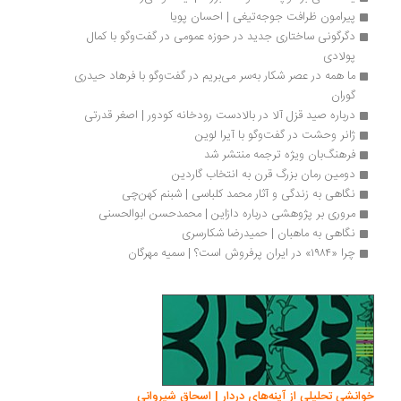
پیرامون ظرافت جوجه‌تیغی | احسان پویا
دگرگونی ساختاری جدید در حوزه عمومی در گفت‌وگو با کمال 
پولادی
ما همه در عصر شکار به‌سر می‌بریم در گفت‌وگو با فرهاد حیدری 
گوران
درباره صید قزل آلا در بالادست رودخانه کودور | اصغر قدرتی
ژانر وحشت در گفت‌وگو با آیرا لوین
فرهنگ‌بان ویژه ترجمه منتشر شد
دومین رمان بزرگ قرن به انتخاب گاردین 
نگاهی به زندگی و آثار محمد کلباسی | شبنم کهن‌چی
مروری بر پژوهشی درباره دازاین | محمدحسن ابوالحسنی
نگاهی به ماهبان | حمیدرضا شکارسری
چرا «۱۹۸۴» در ایران پرفروش‌ است؟ | سمیه مهرگان
انشی تحلیلی از آینه‌های دردار | اسحاق شیروانی