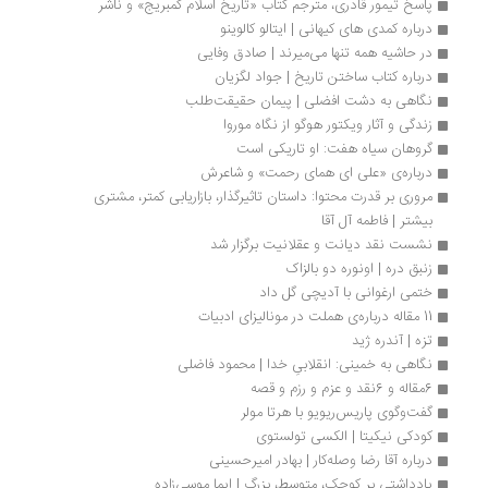
پاسخ تیمور قادری، مترجم کتاب «تاریخ اسلام کمبریج» و ناشر 
درباره کمدی های کیهانی | ایتالو کالوینو
در حاشیه همه تنها می‌میرند | صادق وفایی
درباره کتاب ساختن تاریخ | جواد لگزیان
نگاهی به دشت افضلی | پیمان حقیقت‌طلب
زندگی و آثار ویکتور هوگو از نگاه موروا
گروهان سیاه هفت: او تاریکی است
درباره‌ی «علی ای همای رحمت» و شاعرش
مروری بر قدرت محتوا: داستان تاثیرگذار، بازاریابی کمتر، مشتری 
بیشتر | فاطمه آل آقا
نشست نقد دیانت و عقلانیت برگزار شد
زنبق دره | اونوره دو بالزاک
ختمی ارغوانی با آدیچی گل داد
11 مقاله درباره‌ی هملت در مونالیزای ادبیات
تزه | آندره ژید
نگاهی به خمینی: انقلابیِ خدا | محمود فاضلی
6مقاله و 6نقد و عزم و رزم و قصه
گفت‌وگوی پاریس‌ریویو با هرتا مولر
کودکی نیکیتا | الکسی تولستوی
درباره آقا رضا وصله‌کار | بهادر امیرحسینی
یادداشتی بر کوچک، متوسط، بزرگ | ایما موسی‌زاده