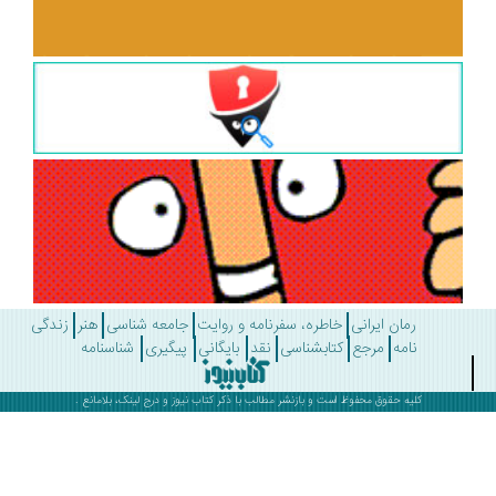
رمان ایرانی
خاطره، سفرنامه و روایت
جامعه شناسی
هنر
زندگی
نامه
مرجع
کتابشناسی
نقد
بایگانی
پیگیری
شناسنامه
کلیه حقوق محفوظ است و بازنشر مطالب با ذکر
کتاب نیوز
و درج لینک، بلامانع .