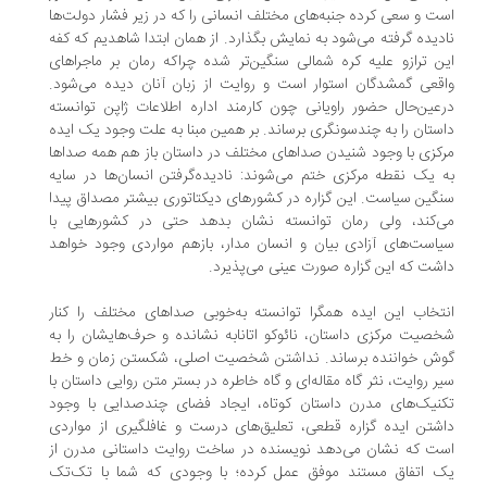
ت و سعی کرده جنبه‌های مختلف انسانی را که در زیر فشار دولت‌ها
دیده گرفته می‌شود به نمایش بگذارد. از همان ابتدا شاهدیم که کفه
ن ترازو علیه کره شمالی سنگین‌تر شده چراکه رمان بر ماجراهای
قعی گمشدگان استوار است و روایت از زبان آنان دیده می‌شود.
عین‌حال حضور راویانی چون کارمند اداره اطلاعات ژاپن توانسته
ستان را به چندسونگری برساند. بر همین مبنا به علت وجود یک ایده
کزی با وجود شنیدن صداهای مختلف در داستان باز هم همه صداها
 یک نقطه مرکزی ختم می‌شوند: نادیده‌گرفتن انسان‌ها در سایه
گین سیاست. این گزاره در کشورهای دیکتاتوری بیشتر مصداق پیدا
‌کند، ولی رمان توانسته نشان بدهد حتی در کشورهایی با
است‌های آزادی بیان و انسان مدار، بازهم مواردی وجود خواهد
شت که این گزاره صورت عینی می‌پذیرد.
تخاب این ایده همگرا توانسته به‌خوبی صداهای مختلف را کنار
صیت مرکزی داستان، نائوکو اتانابه نشانده و حرف‌هایشان را به
ش خواننده برساند. نداشتن شخصیت اصلی، شکستن زمان و خط
ر روایت، نثر گاه مقاله‌ای و گاه خاطره در بستر متن روایی داستان با
نیک‌های مدرن داستان کوتاه، ایجاد فضای چندصدایی با وجود
شتن ایده گزاره قطعی، تعلیق‌های درست و غافلگیری از مواردی
ت که نشان می‌دهد نویسنده در ساخت روایت داستانی مدرن از
 اتفاق مستند موفق عمل کرده؛ با وجودی که شما با تک‌تک