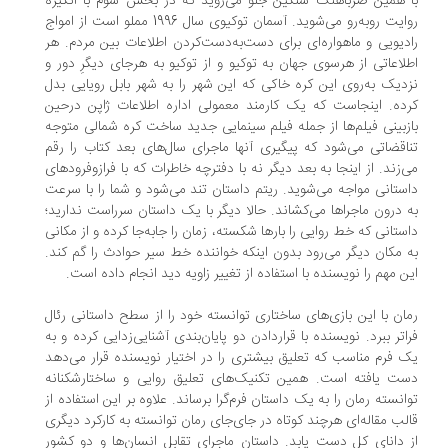
 همین ضرباهنگ سنگین جلو می‌روید که در بخش سوم با انگیزه
روایت روبه‌رو می‌شوید. آسمان توکیوی سال 1996 مملو است از امواج
دیویی و ماهواره‌ای برای دست‌به‌دست‌کردن اطلاعات بین مردم. هر
لاعاتی از هرسوی جهان به توکیو و از توکیو به هرجای دیگرِ دور و
دیک به‌روی این کره خاکی که این شهر را به شهر بابل رویایی بدل
ده. اینجاست که یک کارمند معمولی اداره اطلاعات ژاپن درحین
زبینی فیلم‌ها از جمله فیلم سینمایی جدید ساخت کره شمالی متوجه
اقضاتی می‌شود که پیگیری آنها ماجرای سال‌های بعد کتاب را رقم
‌زند. از اینجا به بعد دیگر نه با دفترچه خاطرات که با فرازوفرودهای
ستانی مواجه می‌شوید. ریتم داستان تند می‌شود و شما را با سرعت
 درون ماجراها می‌کشاند. حالا دیگر با یک داستان سرراست ندارید؛
ستانی که خط روایی را بارها شکسته، زمان را جابه‌جا کرده و از مکانی
 مکان دیگر می‌رود بدون اینکه خواننده خط سیر حوادث را گم کند.
ن مهم را نویسنده با استفاده از تغییر زاویه دید انجام داده است.
ان با این بازی‌های ساختاری توانسته خود را از سطح داستانی رئال
اتر ببرد. نویسنده با قراردادن دو پایان‌بندی آشنایی‌زدایی کرده و به
 فرم مناسب که تعلیق بیشتری را در اختیار نویسنده قرار می‌دهد
ت یافته است. همین تکنیک‌های تعلیق روایی و ساختارشکنانه
انسته رمان را به یک داستان فرم‌گرا برساند. علاوه بر این استفاده از
لب مقاله‌ای هرچند کوتاه در جای‌جای رمان توانسته به کارکرد دیگری
 دانای کل دست یابد. داستان ماجرای تقابل انسان‌ها و دو کشور