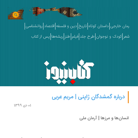
ان خارجی
داستان کوتاه
تاریخ
دین و فلسفه
اقتصاد
روانشناسی
ر
کودک و نوجوان
طرح جلد
فیلم
طنز
ریشه‌ها
پس از کتاب
درباره گمشدگان ژاپنی | مریم عربی
01 دی 1399
سان‌ها و مرزها | آرمان ملی