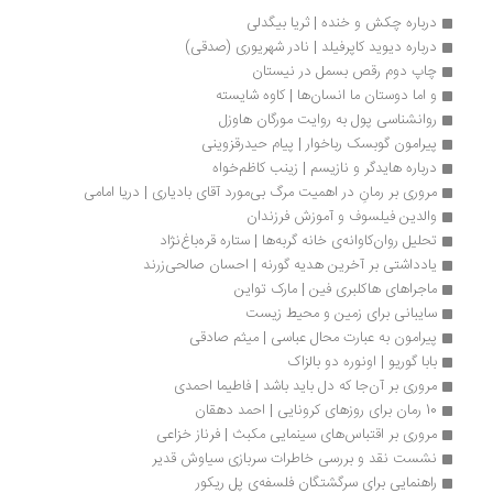
درباره چکش و خنده | ثریا بیگدلی
درباره دیوید کاپرفیلد | نادر شهریوری (صدقی)
چاپ دوم رقص بسمل در نیستان
و اما دوستان ما انسان‌ها | کاوه شایسته
روانشناسی پول به روایت مورگان هاوزل
پیرامون گوبسک رباخوار | پیام حیدرقزوینی
درباره هایدگر و نازیسم | زینب کاظم‌خواه
مروری بر رمانِ در اهمیت مرگ بی‌مورد آقای بادیاری | دریا امامی
والدین فیلسوف و آموزش فرزندان
تحلیل روان‌کاوانه‌ی خانه گربه‌ها | ستاره قره‌باغ‌نژاد
یادداشتی بر آخرین هدیه گورنه | احسان صالحی‌زرند
ماجراهای هاکلبری فین | مارک تواین
سایبانی برای زمین و محیط زیست
پیرامون به عبارت محال عباسی | میثم صادقی
بابا گوریو | اونوره دو بالزاک
مروری بر آن‌جا که دل باید باشد | فاطیما احمدی
10 رمان برای روزهای کرونایی | احمد دهقان
مروری بر اقتباس‌های سینمایی مکبث | فرناز خزاعی 
نشست نقد و بررسی خاطرات سربازی سیاوش قدیر
راهنمایی برای سرگشتگان فلسفه‌ی پل ریکور