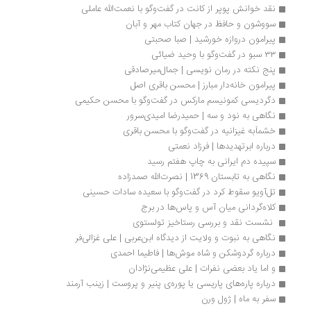
نقد خوانش پوپر از کانت در گفت‌وگو با نعمت‌الله عاملی
سووشون و حافظ در جهان کتاب مهر و آبان 
پیرامون دروازه خورشید | صبا صحبتی
۳۳ سبو در گفت‌وگو با وحید ضیائی
پنج نکته در رمان نویسی | جمال‌میرصادقی 
پیرامون خانه‌دار مبارز | محسن باقری اصل
دگردیسی کمونیسم مارکس در گفت‌وگو با محسن حکیمی
نگاهی به نود و سه | حمیدرضا امیدی‌سرور
خشمآبه غیزانیه در گفت‌وگو با محسن باقری
درباره ابرتهدیدها | فرزاد نعمتی
سپیده دم ایرانی به چاپ هفتم رسید
نگاهی به تابستان 1369 | نصرت‌الله صمدزاده
تل‌آویو سقوط کرد در گفت‌وگو با سعیده سادات حسینی
کلاه‌گردانی میان آس و پاس‌ها در برج
 نشست نقد و بررسی رستاخیز تولستوی
نگاهی به نبوت و ولایت از دیدگاه ابن‌عربی | علی غزالی‌فر
درباره گردو‌شکن و شاه موش‌ها | فاطیما احمدی
و اما یاد بعضی نفرات | علی عظیمی‌نژادان
درباره پاره‌های پاریسی یا پوره‌ی پنیر و پروست | زینب آرمند
سفر به ماه | ژول ورن