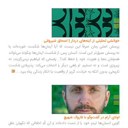
انشی تحلیلی از آینه‌های دردار | اسحاق شیروانی
سش اصلی رمان صرفاً این نیست که آیا آرمان‌ها شکست خورده‌اند یا
.پرسش عمیق‌تر این است: انسان پس از شکست آرمان‌ها چگونه می‌تواند
چنان معنا و هویت خود را حفظ کند؟... پاسخی که ابراهیم برمی‌گزیند، نه
روزی است و نه تسلیم. او راهی دیگر را انتخاب می‌کند: پذیرفتن شکست
ریخی، بدون آنکه به خیانت، گریز از واقعیت یا انکار زندگی پناه ببرد
...
ونای آرام در گفت‌وگو با فاروک شهیچ
یی انسان‌ها ترمزِ خود را از دست داده‌اند و آن کُدِ اخلاقی که نگهبان عقل