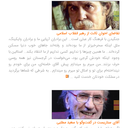
اضای اخوان ثالث از رهبر انقلاب اسلامی
گیدن با فرهنگ کار عبثی است... این برادران آریایی ما و برادران وایکینگ،
ل اینکه سحرخیزتر از ما بوده‌اند و رفته‌اند جاهای خوب دنیا مسکن
ده‌اند... ما همین چیزها را نداریم. کسی نداریم از ما انتقاد بکند... استالین با
ود اینکه خودش گرجی بود، می‌خواست در گرجستان نیز همه روسی
ف بزنند...من میرم رو میندازم پیش آقای خامنه‌ای، من برای خودم رو
نداخته‌ام برای تو و امثال تو میرم رو میندازم... به شرطی که شماها برگردید
 مملکت خودتان خدمت کنید
...
ای سناریست در گفت‌وگو با سعید مطلبی