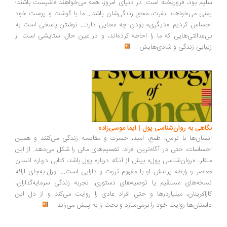
یم بود، فروریخته است. در دنیای امروز، همه می‌خواهند فاشیست باشند؛
نی می‌خواهند نفرت، محورِ زندگی‌شان باشد... ما با گوشت و پوست خود
ساس کردیم «دیگری» بودن چه معنایی دارد... نوشتن پاسخی است به
‌عدالتی‌هایی که ما را احاطه کرده‌اند، و در عین حال، ستایشی است از
بایی زندگی و شادی‌هایش
...
اهی به روان‌شناسی پول | ایما موسی‌زاده
سان‌ها با ترس، طمع، امید، حسرت و مقایسه زندگی می‌کنند و همین
ساسات، حتی در آگاه‌ترین افراد، تصمیم‌های مالی را شکل می‌دهد. از این
ظر، «روان‌شناسی پول» بیش از آنکه درباره پول باشد، کتابی درباره انسان
اصر و رابطه پرتنش او با مفهوم ثروت و دارایی است... اوزل به‌جای ارائه
خه‌های مستقیم یا توصیه‌های دستوری، تجربه زندگی سرمایه‌گذاران،
رآفرینان، میلیاردرها و حتی افراد عادی را روایت می‌کند و از دل این
ستان‌ها روایت خود را برمی‌سازد و بحث را به پیش می‌راند
...