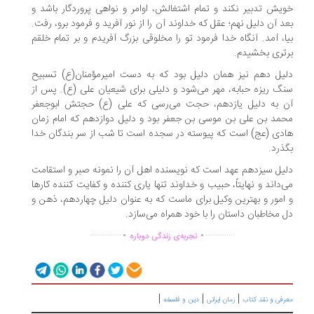
یش تدبیر نکند و تمام اشتغالش، اوامر و نواهی پروردگار باشد و
د آن دلیل نهم؛ عقل که خداوند آن را از نور آفرید و فرمود برو، رفت.
ا، آمد. آنگاه خدا فرمود تو را مخلوقی بزرگ آفریدم و بر تمام خلقم
تری بخشیدم.
یل دهم نیز همان دلیل بود که به دست امیرمؤمنان(ع) تسبیح
گ ریزه حبابه، مهر می‌شود و دلیلی برای شیعیان علی (ع). پس از
 به دلیل یازدهم، حجت می‌رسی که علی (ع) حجتش ابوجعفر
مد بن علی بن موسی بن جعفر بود و دلیل دوازدهم که امام زمان
دی (عج) است که پیوسته در سجده است تا شب از سر بندگان خدا
ذرد.
یل سیزدهم عهد است که نویسنده اهل آن را نمونه صبر و استقامت
‌داند و نهایتاً، حبیب و خداوند تنها یاری کننده و کفایت کننده کارها
امور و بهترین وکیل برای ماست که به عنوان دلیل چهاردهم، ذهن و
 مخاطبان داستان را با خود همراه می‌سازد.
.
.
...............
..............
تجربه‌ی زندگی دوباره
|
|
|
رفی و نقد کتاب
رمان ایرانی
دین و فلسفه