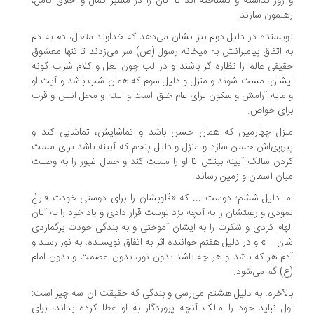
روز نداشته و نشناخته اند تا آنان را در مسیر کمال و اخلاق کامل،
نمون سازند.
یسنده در دلیل دوم نیز نشان می‌دهد که خداوند متعال، دم به دم
 اتفاق پیامبرانش به میخانه رسول (ص) سر می‌زدند تا تنها معشوق
یقی عالم را نظاره گر باشند و در لب چون لعل و کلام شراب گونه
شان، مست شوند و منزل و دلیل سوم که همان شب باشد و آیت او
مایه آرامش و سکون برای عام خلق است و البته و محل انس و قرب
ای خواص.
زل چهارمین که همان حسن باشد و تماشایش، تماشایی کند و
روی‌اش حسن سازد و منزل و دلیل پنجم که آیینه باشد برای مست
دن سالک آیینه بینش تا او را مست کند و جمال غیور را به وصلت
ان آسمان و زمین رساند.
ا دلیل ششم؛ دوست ... که «قلوبشان را برای دوستی خودت فارغ
ودی و رغبتشان را به آنچه نزد توست قرار دادی و یاد خود را به آنان
هام کردی و شکرت را به ایشان آموختی و به بندگی خودت برگماردی
ن ...» و در دلیل هفتم خواننده اثر به اتفاق نویسنده، به نور رسند و
م هر که باشد و هر چه باشد بدون نور، بدون عصمت و بدون امام
) گم می‌شود.
لأخره، به دلیل هشتم می‌رسی و بندگی که حقیقت آن سه چیز است:
ل نباید خود را مالک آنچه پروردگار به او عطا کرده بداند، برای