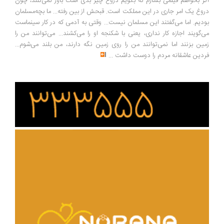
ر بخواهم فیلمی بسازم که بگویم دروغ چیز بدی است باور نمی‌کنند، چون
وغ یک امر جاری در این مملکت است. قبحش از بین رفته... ما بچه‌مسلمان
دیم. اما می‌گفتند این مسلمان نیست... وقتی به آدمی که در کار سینماست
‌گویند اجازه کار نداری، یعنی با شکنجه او را می‌کشند... می‌توانند من را
ین بزنند اما نمی‌توانند من را روی زمین نگه دارند، من بلند می‌شوم...
دین عاشقانه مردم را دوست داشت
...