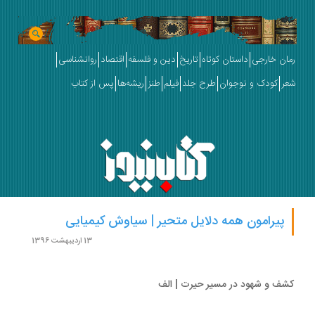
ان خارجی
داستان کوتاه
تاریخ
دین و فلسفه
اقتصاد
روانشناسی
ر
کودک و نوجوان
طرح جلد
فیلم
طنز
ریشه‌ها
پس از کتاب
پیرامون همه دلایل متحیر | سیاوش کیمیایی
13 اردیبهشت 1396
ف و شهود در مسير حيرت | الف