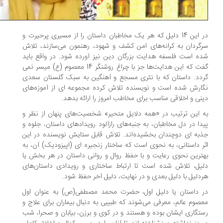
در این 14 دلیل که هر یک مخاطبان داستان را از مسیری پرحیرت و
گردان به کرانه‌های امن کشف و شهود، رهنمون می‌سازند، تلاش
ه است فلسفه هدایت بزرگان دین نیز آورده شود. در واقع باید
گفت که این هدایت‌ها جز با چراغ روشنگر 14 معصوم (ع) میسر نمی
دد. داستان که با نثری مسجع و آهنگین به سبک گلستان سعدی
ارش شده است و نویسنده تلاش کرده مجموعه ای از آموزه‌های
نی و اخلاقی مناسب برای مخاطب امروز را ارائه بدهد.
 این ترتیب در «همه دلایل متحیر» شخصیت‌های پنهان از نظر و
دا در دل مخاطبان، به جنبه‌های رازآلود رویدادهای داستان، جلوه و
به ای دوچندان بخشیده‌اند. تلاش قابل ستایش نویسنده در این
ر داستانی، به نحوی است که ساختار زنجیره ای (اپیزودیک) آن، به
ترین نحوی رعایت و با حفظ روال و روانی داستان در هر بخش یا
یل، تلاش شده است تا ارتباط ساختاری و رویدادی داستان‌های
دلیل با دلیل بعدی و در نهایت، دلیل آخر حفظ شود.
 داستان یا دلیل اول، حضرت محمد مصطفی(ص) به عنوان اول
صوم عالم، معرفی می‌شوند که طبیبی به دنبال بیماران برای علاج و
تگاری ایشان بوده و هستند و در کوی و برزن، بیابان و صحرا، شب