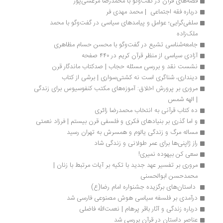
قصه‌های قرآن در گفت‌وگو با محمدرضا مرعشی‌پور
درباره فقه اجتماعی  | محمد مهدی فر
سلفی‌گرایی؛ عوامل و پیامدهای سیاسی در گفت‌وگو با محمد 
ملک‌زاده
جامعه‌شناسی تشیع در گفت‌وگو با محسن حسام مظاهری
آزادی سیاسی از منظر قرآن کریم در ۴۴۰ صفحه
نشست نقد و بررسی مسئله حجاب | صدکتاب ماندگار قرن
دینداری، شناگری است نه کشتی‌سواری | برشی از کتاب
مروری بر پرورش اخلاق: آموزه‌های مکتب کنفوسیوس برای زندگی 
| الهه شمس
ده کتاب قرآنی به انتخاب محمدرضا زائری
و اما گذری بر بنیادهای فکری و فلسفی قرن بیستم | فرزاد نعمتی
مساله مرگ و زندگی یالوم و همسرش به تهران رسید
راز ژاپنی‌ها برای عمر طولانی و زندگی شاد
سعی کن بیهوده نمیری!
مروری بر تفسیر عهد جدید با تکیه بر آیات مرتبط با زنان | 
محمدحسن ابوالحسنی
 داستان‌های برگزیده جشنواره امام رضا(ع) 
درآمدی بر فلسفه سیاسی هوش مصنوعی فارسی شد
درباره زندگی و آثار باقر پرهام | نعمت‌الله فاضلی
عناصر داستان در قرآن بررسی شد