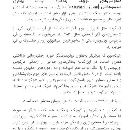
لخوشی‌های کوچک زندگی
»
نوشته‌
یوکاری
تسوهاشی
[
به‌تازگی با ترجمه محدثه احمدی
Mitsuhashi، Yukari]
سط نشر سنگ منتشر و راهی بازار نشر شده‌اند. این‌دو کتاب در
ره عناوین مجموعه «فلسفه برای زندگی» این‌ناشر جا دارند.
گونه مثل امپراتور روم فکر کنیم» که از آن به‌عنوان یکی از
شاخص‌ترین آثار فلسفی سال ۲۰۲۰ یاد می‌شود، به فلسفه‌ رواقی
رکوس اورلیوس، یکی از مشهورترین امپراتوران روم و فیلسوف رواقی
‌پردازد.
برتسون که بیش‌تر به‌عنوان روان‌درمانگر حوزه‌ رفتاردرمانی شناختی
رح است، در این‌کتاب بخش‌های جذابی از زندگی مارکوس
رلیوس را با افکار او در هم آمیخته و به آموزه‌های مفیدی دست
یافته است. او در ۸ فصل تلاش کرده به پرسش‌های مهم روان‌شناختی
فلسفی انسان امروز پاسخ گوید؛ پرسش‌هایی نظیر «چگونه عاقلانه
ن بگوییم»، «چگونه ترس را رها کنیم»، «چگونه بر خشم مسلط
یم»، «چگونه درد را تحمل کنیم» و...
با ۲۷۲ صفحه و قیمت ۴۰ هزار تومان منتشر شده است.
یکیگای دلخوشی‌های کوچک زندگی» هم کتاب دیگر مجموعه
لسفه برای زندگی امروز» است که به مفهوم «ایکیگای» می‌پردازد.
ن‌واژه در فلسفه‌ی ژاپن و زندگی مردم ژاپن، مفهوم بسیار مهمی دارد.
کاری میتسوهاشی در این‌کتاب کوچک، همه‌ وجوه «ایکیگای» را به