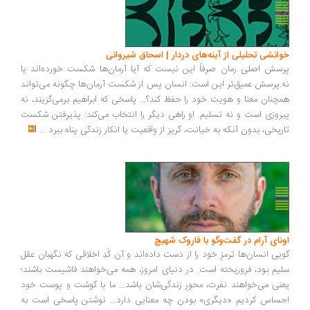
انشی تحلیلی از آینه‌های دردار | اسحاق شیروانی
سش اصلی رمان صرفاً این نیست که آیا آرمان‌ها شکست خورده‌اند یا
.پرسش عمیق‌تر این است: انسان پس از شکست آرمان‌ها چگونه می‌تواند
چنان معنا و هویت خود را حفظ کند؟... پاسخی که ابراهیم برمی‌گزیند، نه
روزی است و نه تسلیم. او راهی دیگر را انتخاب می‌کند: پذیرفتن شکست
ریخی، بدون آنکه به خیانت، گریز از واقعیت یا انکار زندگی پناه ببرد
...
ونای آرام در گفت‌وگو با فاروک شهیچ
یی انسان‌ها ترمزِ خود را از دست داده‌اند و آن کُدِ اخلاقی که نگهبان عقل
یم بود، فروریخته است. در دنیای امروز، همه می‌خواهند فاشیست باشند؛
نی می‌خواهند نفرت، محورِ زندگی‌شان باشد... ما با گوشت و پوست خود
ساس کردیم «دیگری» بودن چه معنایی دارد... نوشتن پاسخی است به