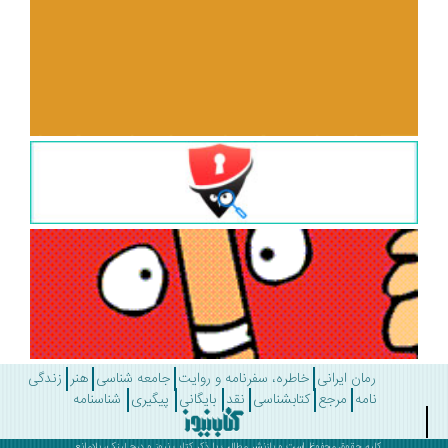
رمان ایرانی
خاطره، سفرنامه و روایت
جامعه شناسی
هنر
زندگی
نامه
مرجع
کتابشناسی
نقد
بایگانی
پیگیری
شناسنامه
کلیه حقوق محفوظ است و بازنشر مطالب با ذکر
کتاب نیوز
و درج لینک، بلامانع .