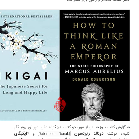
مهر، دو کتاب «چگونه مثل امپراتور روم فکر
 گزارش
کتاب نیوز
به نقل از
یم» نوشته‌
دونالد رابرتسون
[
و «
ایکیگای
Robertson, Donald]