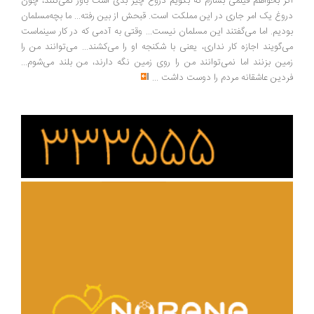
ر بخواهم فیلمی بسازم که بگویم دروغ چیز بدی است باور نمی‌کنند، چون
وغ یک امر جاری در این مملکت است. قبحش از بین رفته... ما بچه‌مسلمان
دیم. اما می‌گفتند این مسلمان نیست... وقتی به آدمی که در کار سینماست
‌گویند اجازه کار نداری، یعنی با شکنجه او را می‌کشند... می‌توانند من را
ین بزنند اما نمی‌توانند من را روی زمین نگه دارند، من بلند می‌شوم...
دین عاشقانه مردم را دوست داشت
...