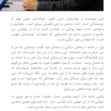
ن نویسنده و نواندیش دینی افزود: خوانندگی خیلی بهتر از
یسندگی است. لذت بخشی و حتی تاثیرش بیشتر است. بخوانیم و
وانیم. لذت، صفا، بودگی در خواندن است و نه در نوشتن. من
زمم و حسرتی ندارم جز کتاب‌هایی که نخواندم. نویسندگی هوس
ت، اما خواندن چیز دیگری است.
 در ادامه در بخش دیگری از سخنان خود گفت: دوستانی که من با
 حشر و نشر داشته‌اند این جمله را از من زیاد شنیده‌اند که؛ این
یا شکنجه‌گاه است. چون هر آن ممکن است یک خبر بد یا حادثه بد
 انسان برسد. حسادت یا سوء تفاهم و غیره. به همین خاطر می‌گویم
ن دنیا را برای مردم سخت تر نکنید! من متاسفانه شرمنده‌ام که
ویم حوزه های علمیه ما از این منظر به دین نگاه نمی‌کنند که دین
 راه حلی برای مسائل بشر دارد. همه‌اش که نمی‌شود امر و نهی
د. باید ببینیم نسبت به هزینه ای که در پاسداری از سنت ها خرج
 کنیم، چه منفعتی می بریم.
بایی ادامه داد: آنچه مقدس است حقیقت است و هر چیزی به
زانی که از آن سهمی دارد تقدس دارد. خدا هم برای همین مقدس
ت و لاغیر. بعد از خدا، عدالت از این منظر مقدس است.