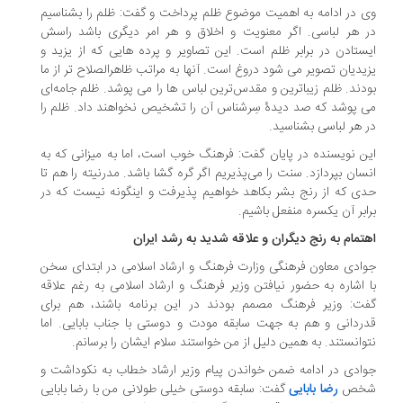
 در ادامه به اهمیت موضوع ظلم پرداخت و گفت: ظلم را بشناسیم
 هر لباسی. اگر معنویت و اخلاق و هر امر دیگری باشد راسش
ستادن در برابر ظلم است. این تصاویر و پرده هایی که از یزید و
یدیان تصویر می شود دروغ است. آنها به مراتب ظاهرالصلاح تر از ما
دند. ظلم زیباترین و مقدس‌ترین لباس ها را می پوشد. ظلم جامه‌ای
 پوشد که صد دیدهٔ سِرشناس آن را تشخیص نخواهند داد. ظلم را
 هر لباسی بشناسید.
ن نویسنده در پایان گفت: فرهنگ خوب است، اما به میزانی که به
سان بپردازد. سنت را می‌پذیریم اگر گره گشا باشد. مدرنیته را هم تا
ی که از رنج بشر بکاهد خواهیم پذیرفت و اینگونه نیست که در
ابر آن یکسره منفعل باشیم.
تمام به رنج دیگران و علاقه شدید به رشد ایران
ادی معاون فرهنگی وزارت فرهنگ و ارشاد اسلامی در ابتدای سخن
 اشاره به حضور نیافتن وزیر فرهنگ و ارشاد اسلامی به رغم علاقه
ت: وزیر فرهنگ مصمم بودند در این برنامه باشند، هم برای
ردانی و هم به جهت سابقه مودت و دوستی با جناب بابایی. اما
وانستند. به همین دلیل از من خواستند سلام ایشان را برسانم.
ادی در ادامه ضمن خواندن پیام وزیر ارشاد خطاب به نکوداشت و
خص
رضا بابایی
گفت: سابقه دوستی خیلی طولانی من با رضا بابایی