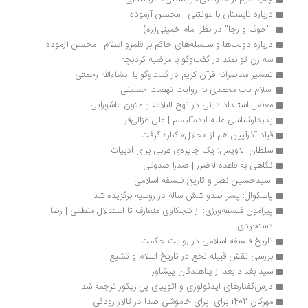
درباره تابستان با مونتنی | محسن آزموده
 "خوف و رجا" در نظر امام خمینی(ره) 
درباره دولت‌ها و سلسله‌های حاکم بر قلمرو اسلام | محسن آزموده
سه زن توانمند در گفت‌وگو با مرضیه کردبچه
تفسیر معاصرانه قرآن کریم در گفت‌وگو با انشاءالله رحمتی
اسلام ناب محمدی به روایت نهضت حسینی
معضل استبداد دینی در نهج البلاغه و متون عاشورایی
پدیدارشناسی علیه ایده‌آلیسم | علی غزالی‌فر
قباد آذرآیین هم از «جلال» کناره‌ گرفت
سلطان الاویس: یک جایزه‌ی عربی برای ادبیات
نگاهی به قاعده لاضرر | صدرا صدوقی
 سیدحسین نصر و تاریخ فلسفه اسلامی 
پاسکوال: پسر صدو شش ساله در روسیه برگزیده شد
پیرامون فلسفه‌ورزی: از کنجکاوی متعارف تا استدلال منطقی | رضا 
دستجردی
تاریخ فلسفه اسلامی در روایت حکمت
بررسی نقش قبیله نخع در تاریخ اسلام و تشیع
سید بغداد بعد از پناهندگان پیشاور
درس‌گفتارهای ایدئولوژی و اتوپیای پل ریکور ترجمه شد
مهرگان 1402 برای اپرای خاموشی صدا در تالار رودکی