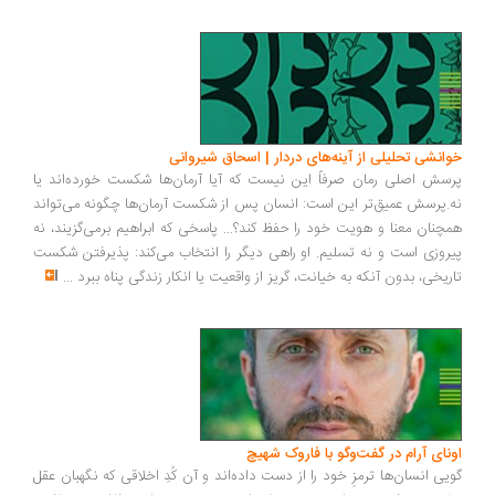
انشی تحلیلی از آینه‌های دردار | اسحاق شیروانی
سش اصلی رمان صرفاً این نیست که آیا آرمان‌ها شکست خورده‌اند یا
.پرسش عمیق‌تر این است: انسان پس از شکست آرمان‌ها چگونه می‌تواند
چنان معنا و هویت خود را حفظ کند؟... پاسخی که ابراهیم برمی‌گزیند، نه
روزی است و نه تسلیم. او راهی دیگر را انتخاب می‌کند: پذیرفتن شکست
ریخی، بدون آنکه به خیانت، گریز از واقعیت یا انکار زندگی پناه ببرد
...
ونای آرام در گفت‌وگو با فاروک شهیچ
یی انسان‌ها ترمزِ خود را از دست داده‌اند و آن کُدِ اخلاقی که نگهبان عقل