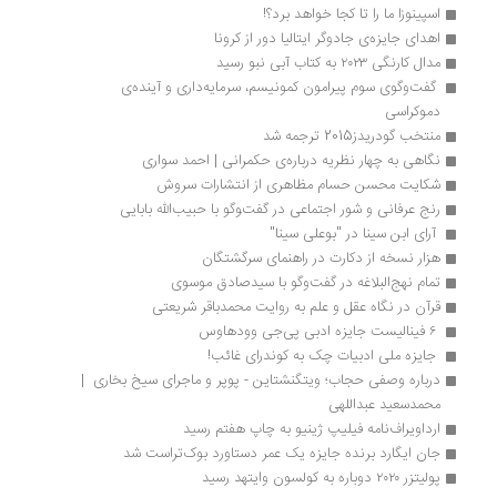
اسپینوزا ما را تا کجا خواهد برد؟!
اهدای جایزه‌ی جادوگر ایتالیا دور از کرونا
مدال کارنگی ۲۰۲۳ به کتاب آبی نبو رسید
 گفت‌وگوی سوم پیرامون کمونیسم، سرمایه‌داری و آینده‌ی 
دموکراسی
منتخب گودریدز2015 ترجمه شد
نگاهی به چهار نظریه درباره‌ی حکمرانی | احمد سواری
شکایت محسن حسام مظاهری از انتشارات سروش
رنج عرفانی و شور اجتماعی در گفت‌‍وگو با حبیب‌الله بابایی
 آرای ابن سینا در "بوعلی سینا" 
هزار نسخه از دکارت در راهنمای سرگشتگان
تمام نهج‌البلاغه در گفت‌وگو با سیدصادق موسوی
قرآن در نگاه عقل و علم به روایت محمدباقر شریعتی
 ۶ فینالیست جایزه ادبی پی‌جی وودهاوس
 جایزه ملی ادبیات چک به کوندرای غائب!
درباره وصفی حجاب؛ ویتگنشتاین - پوپر و ماجرای سیخ بخاری  | 
محمدسعید عبداللهی
ارداویراف‌نامه فیلیپ ژینیو به چاپ هفتم رسید
جان ایگارد برنده جایزه یک عمر دستاورد بوک‌تراست شد
پولیتزر ۲۰۲۰ دوباره به کولسون وایتهد رسید