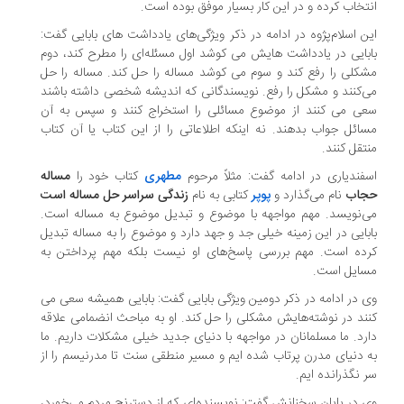
تخاب کرده و در این کار بسیار موفق بوده است.
ن اسلام‌پژوه در ادامه در ذکر ویژگی‌های یادداشت های بابایی گفت:
بایی در یادداشت هایش می کوشد اول مسئله‌ای را مطرح کند، دوم
کلی را رفع کند و سوم می کوشد مساله را حل کند. مساله را حل
‌کنند و مشکل را رفع. نویسندگانی که اندیشه شخصی داشته باشند
ی می کنند از موضوع مسائلی را استخراج کنند و سپس به آن
ائل جواب بدهند. نه اینکه اطلاعاتی را از این کتاب یا آن کتاب
تقل کنند.
فندیاری در ادامه گفت: مثلاً مرحوم
مطهری
کتاب خود را
مساله
جاب
نام می‌گذارد و
پوپر
کتابی به نام
زندگی سراسر حل مساله است
‌نویسد. مهم مواجهه با موضوع و تبدیل موضوع به مساله است.
بایی در این زمینه خیلی جد و جهد دارد و موضوع را به مساله تبدیل
ده است. مهم بررسی پاسخ‌های او نیست بلکه مهم پرداختن به
سایل است.
 در ادامه در ذکر دومین ویژگی بابایی گفت: بابایی همیشه سعی می
ند در نوشته‌هایش مشکلی را حل کند. او به مباحث انضمامی علاقه
رد. ما مسلمانان در مواجهه با دنیای جدید خیلی مشکلات داریم. ما
 دنیای مدرن پرتاب شده ایم و مسیر منطقی سنت تا مدرنیسم را از
 نگذرانده ایم.
 در پایان سخنانش گفت: نویسنده‌ای که از دسترنج مردم می‌خورد،