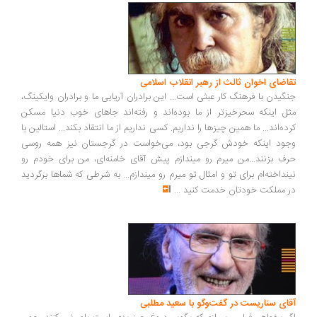
اضای اخوان ثالث از رهبر انقلاب اسلامی
گیدن با فرهنگ کار عبثی است... این برادران آریایی ما و برادران وایکینگ،
ل اینکه سحرخیزتر از ما بوده‌اند و رفته‌اند جاهای خوب دنیا مسکن
ده‌اند... ما همین چیزها را نداریم. کسی نداریم از ما انتقاد بکند... استالین با
ود اینکه خودش گرجی بود، می‌خواست در گرجستان نیز همه روسی
ف بزنند...من میرم رو میندازم پیش آقای خامنه‌ای، من برای خودم رو
نداخته‌ام برای تو و امثال تو میرم رو میندازم... به شرطی که شماها برگردید
 مملکت خودتان خدمت کنید
...
ای سناریست در گفت‌وگو با سعید مطلبی