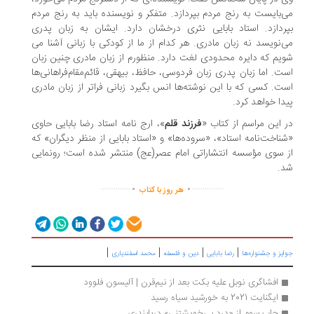
‌بایست به رنج مردم بپردازد. متفکر و نویسنده باید به رنج مردم
ردازد. استاد بابایی نثری درخشان دارد. ایشان به زبان پدری
‌نویسد نه زبان مادری. هر کدام از ما از کودکی با زبانی آشنا می
یم که دایره محدودی لغت دارد. منظورم از زبان مادری چنین زبان
ت. اما زبان پدری زبان فردوسی، حافظ، بیهقی، قائم‌مقام‌فراهانی‌ها
ت. کسی که با این نوشته‌ها انس بگیرد زبانی فراتر از زبان مادری
دا خواهد کرد.
 این مراسم از کتاب «
فرزند قلم
»، ارج نامه استاد رضا بابایی حاوی
ناخت‌نامه استاد»، «سروده‌ها» و «استاد بابایی از منظر دیگران» که
 سوی مؤسسه انتشاراتی امام عصر(عج) منتشر شده است؛ رونمایی
د.
.
.
..............
...............
هر روز با کتاب
|
|
|
|
ایز و جشنواره‌ها
رضا بابایی
دین و فلسفه
محمد اسفندیاری
افشاگری نوبل علیه بکت بعد از نیم‌قرن | آلیسون فلوود
ایگنایت 2021 به خورشید سیاه رسید
چاپ سوم از «درد بی‌خویشتنی» دریابندری