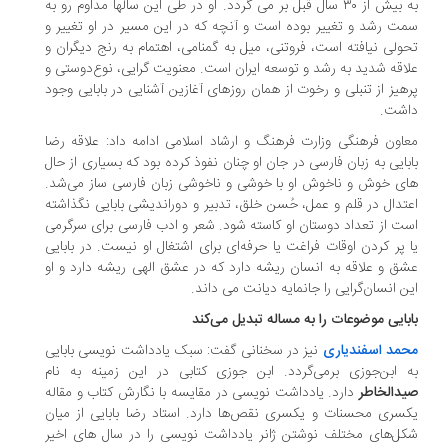
به بیش از ۳۰ سال قبل بر می گردد. او در طی این سالها مداوم رو به
ت رشد و تغییر بوده است و آنچه که در این مسیر در او تغییر و
ولی نیافته است، فروتنی، میل به گمنامی، اهتمام به رنج دیگران و
اقه شدید به رشد و توسعه ایران است. معنویت گرایی، نوع‌دوستی و
هیز از تنبلی و رخوت از همان روزهای آغازین آشنایی در بابایی وجود
اشت.
اون فرهنگی وزارت فرهنگ و ارشاد اسلامی ادامه داد: علاقه رضا
بایی به زبان فارسی در جان او چنان نفوذ کرده بود که بسیاری از حال
ی خوش و ناخوش او با خوشی و ناخوشی زبان فارسی ساز می‌شد.
تدال در قلم و عمل، حُسن خلق، تدبیر و دوراندیشی بابایی نگذاشته
ت از تعداد دوستان او کاسته شود. شعر و ادب فارسی برای سرگرمی
 پر کردن اوقات فراغت یا حرفه‌ای برای اشتغال او نیست. در بابایی
ق و علاقه به انسان ریشه دارد که در عشق الهی ریشه دارد و او
ن انسان‌گرایی را جانمایه دیانت می داند.
بایی موضوعات را به مساله تبدیل می‌کند
مد اسفندیاری
نیز در سخنانی گفت: سبک یادداشت نویسی بابایی
 ابن‌جوزی برمی‌گردد. ابن جوزی کتابی در این زمینه به نام
دالخاطر
دارد. یادداشت نویسی در مقایسه با نگارش کتاب و مقاله
سری محسنات و یکسری نقص‌ها دارد. استاد رضا بابایی از میان
ل‌های مختلف نوشتن ژانر یادداشت نویسی را در سال های اخیر