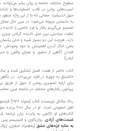
سطوح مختلف جامعه و روان بشر می‌توانند 
آسیب‌های روانی در قالب اضطراب‌ها و ناراحتی
جهل اندیشید. معنایی که ما از این واژه منظور 
به دانستن مربوط می‌شود؛ در عین حال معنای
تصمیم می‌گیریم رفتار یا فرد خاصی را نادیده بگی
تفاوت بنیادینی بین عمل نادیده گرفتن چیزی 
دارد، هرچند این دو بسیار شبیه و حتی یکسان 
یعنی انکار کردن اهمیتش یا خود وجودش. در
فقدان آگاهی از حضور یا معنای واقعی یا حت
کتاب)
کتاب حاضر از هفت فصل تشکیل شده و سالکل 
«اشتیاق به جهل» در افراد می‌پردازد. در نگ
برای ارایه تصویری روشن از جهل از طریق بر
پیرامون رفتارهای‌ مختلف در جامعه غربی معاصر 
رناتا سالکل ن
اهل اسلوونی است.
کتاب‌های او تاکنون به پانزده زبان ترجمه شده‌
غنیمت‌های آزادی
: روان‌کاوی و فمینیسم پس ا
به مثابه ابژه‌های عشق
(به‌همراه اسلاوی ژیژک