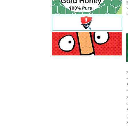
و
ت
ت
و
و
ر