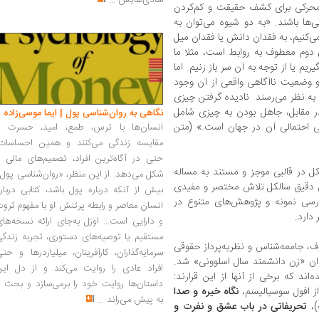
شادی‌هایش
...
محرکی برای کشف حقیقت و کم‌کردن
‌ها باشند. «به دو شیوه می‌توان به
می‌کنیم، به فقدان دانش یا فقدان میل
 دوم معطوف به روابط است، مثلا ما
ریم یا از توجه به آن سر باز زنیم. اما
و وضعیت ناآگاهی واقعی از آن وجود
به نظر می‌رسند. نادیده گرفتن چیزی
 مقابل، جاهل بودن به چیزی شامل
نگاهی به روان‌شناسی پول | ایما موسی‌زاده
ی احتمالی آن در جهان است.» (متن
انسان‌ها با ترس، طمع، امید، حسرت و
مقایسه زندگی می‌کنند و همین احساسات،
حتی در آگاه‌ترین افراد، تصمیم‌های مالی ر
در قالبی موجز و مستند به مساله
شکل می‌دهد. از این منظر، «روان‌شناسی پول
اهی دقیق سالکل تلاش مختصر و مفیدی
بیش از آنکه درباره پول باشد، کتابی دربار
رسی نمونه‌ و پژوهش‌های متنوع در
انسان معاصر و رابطه پرتنش او با مفهوم ثرو
دارد.
و دارایی است... اوزل به‌جای ارائه نسخه‌ها
مستقیم یا توصیه‌های دستوری، تجربه زندگی
ویسنده کتاب (متولد ۱۹۶۲) فیلسوف، جامعه‌شناس و نظریه‌پرداز حقوقی
سرمایه‌گذاران، کارآفرینان، میلیاردرها و حت
 او در سال ۲۰۱۰ برنده عنوان «زن دانشمند سال اسلوونی» شد.
افراد عادی را روایت می‌کند و از دل این
اند که برخی از آنها از این قرارند:
داستان‌ها روایت خود را برمی‌سازد و بحث ر
ز افول سوسیالیسم،
نگاه خیره و صدا
به پیش می‌راند
...
)،
تحریفاتی در باب عشق و نفرت و