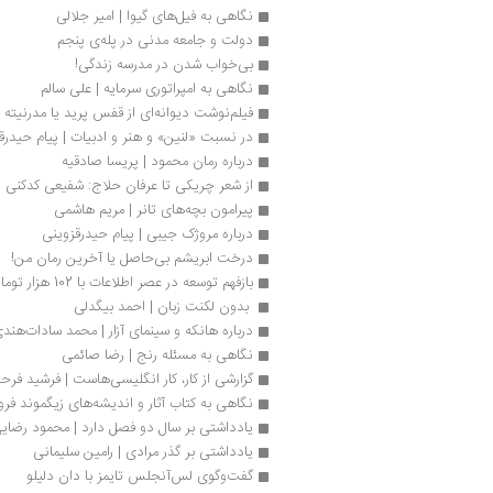
نگاهی به فیل‌های گیوا | امیر جلالی
دولت و جامعه مدنی در پله‌ی پنجم
بی‌خواب شدن در مدرسه زندگی!
نگاهی به امپراتوری سرمایه | علی سالم
فیلم‌نوشت دیوانه‌ای از قفس پرید یا مدرنیته 
در نسبت «لنین» و هنر و ادبیات | پیام حیدرق
درباره رمان محمود | پریسا صادقیه
از شعر چریکی تا عرفان حلاج: شفیعی کدکنی در 3ج
پیرامون بچه‌های تانر | مریم هاشمی
درباره مروژک جیبی | پیام حیدرقزوینی
درخت ابریشم بی‌حاصل یا آخرین رمان من!
بازفهم توسعه در عصر اطلاعات با 102 هزار تومان
 بدون لکنت زبان | احمد بیگدلی 
درباره هانکه و سینمای آزار | محمد سادات‌هند
نگاهی به مسئله رنج | رضا صائمی
گزارشی از کار، کار انگلیسی‌هاست | فرشید فرحن
نگاهی به کتاب آثار و اندیشه‌های زیگموند فروی
یادداشتی بر سال دو فصل دارد | محمود رضای
یادداشتی بر گذر مرادی | رامین سلیمانی
گفت‌وگوی لس‌آنجلس تایمز با دان دلیلو