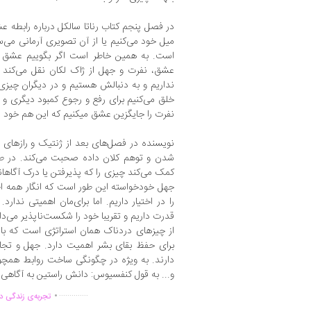
در فصل پنجم کتاب رناتا سالکل درباره رابطه ع
میل خود می‌کنیم یا از آن تصویری آرمانی می‌
است. به همین خاطر است اگر بگوییم عشق کور 
عشق، نفرت و جهل از ژاک لکان نقل می‌کند 
نداریم و به دنبالش هستیم و در دیگران چیزی ر
خلق می‌کنیم برای رفع و رجوع کمبود دیگری و 
نفرت را جایگزین عشق می‎کنیم که این هم خود مسلتزم جهل است.
نویسنده در فصل‌های بعد از ژنتیک و راز‌های ب
شدن و توهم کلان ‌داده صحبت می‌کند. در طو
کمک می‌کند چیزی را که پذیرفتن یا درک آگاهانه 
جهل خودخواسته این طور است که انگار همه اط
را در اختیار داریم. اما برای‌مان اهمیتی ندار
قدرت داریم و تقریبا خود را شکست‌ناپذیر می‌دا
از چیزهای دردناک همان استراتژی است که 
برای حفظ بقای بشر اهمیت دارد. جهل و تجا
دارند. به ویژه در چگونگی ساخت روابط همچو
و... به قول کنفسیوس: دانش راستین به آگاهی
.
..............
تجربه‌ی زندگی دو