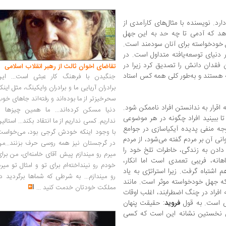
رد. نویسنده با مثال‌های کارآمدی از
دهد که آدمی تا چه حد به این جهل
 خودخواسته برای آنان سودمند است.
دنیای توسعه‌یافته متداول است. در
 فقدان دانش را تصدیق کرد زیرا در
تقاضای اخوان ثالث از رهبر انقلاب اسلامی
ه هستند و به‌طور کلی همه کس استاد
جنگیدن با فرهنگ کار عبثی است... این
برادران آریایی ما و برادران وایکینگ، مثل اینک
سحرخیزتر از ما بوده‌اند و رفته‌اند جاهای خو
رار به ندانستن افراد ناممکن شود.
دنیا مسکن کرده‌اند... ما همین چیزها را
ا ببینید افراد چگونه در هر موضوعی
نداریم. کسی نداریم از ما انتقاد بکند... استالی
ه منفی پدیده آیکیاسازی در جوامع
با وجود اینکه خودش گرجی بود، می‌خواست
نی آن بر مردم گفته می‌شود، از مردم
در گرجستان نیز همه روسی حرف بزنند...من
 دادن به زندگی، خاطرات تلخ خود را
میرم رو میندازم پیش آقای خامنه‌ای، من برا
اهانه، فریبی تعمدی است اما انکار،
خودم رو نینداخته‌ام برای تو و امثال تو میر
 اشتباه گرفت. زیرا استراتژی به یاد
رو میندازم... به شرطی که شماها برگردید د
که جهل خودخواسته موثر است. مانند
مملکت خودتان خدمت کنید
...
افراد در چنگ اضطرابند، اغلب اوقات
دی است. به قول
فروید
: حقیقت پنهان
فی نخستین نشانه این است که کسی