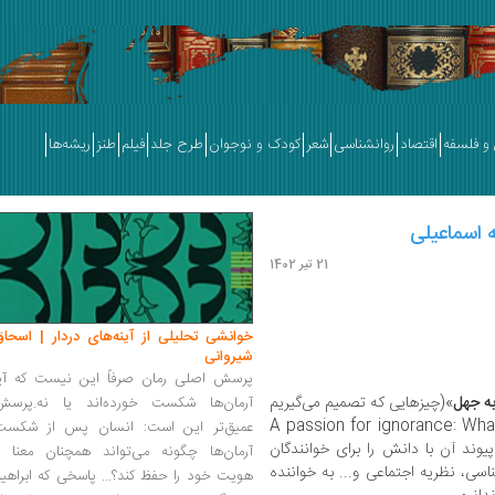
و فلسفه
اقتصاد
روانشناسی
شعر
کودک و نوجوان
طرح جلد
فیلم
طنز
ریشه‌ها
 اسماعیلی
21 تیر 1402
خوانشی تحلیلی از آینه‌های دردار | اسحاق
شیروانی
پرسش اصلی رمان صرفاً این نیست که آیا
به جهل
»(چیزهایی که تصمیم می‌گیریم
آرمان‌ها شکست خورده‌اند یا نه.پرسش
A passion for ignorance: What we choose
عمیق‌تر این است: انسان پس از شکست
جهل و پیوند آن با دانش را برای خوانندگان
آرمان‌ها چگونه می‌تواند همچنان معنا و
ناسی، نظریه اجتماعی و... به خواننده
هویت خود را حفظ کند؟... پاسخی که ابراهی