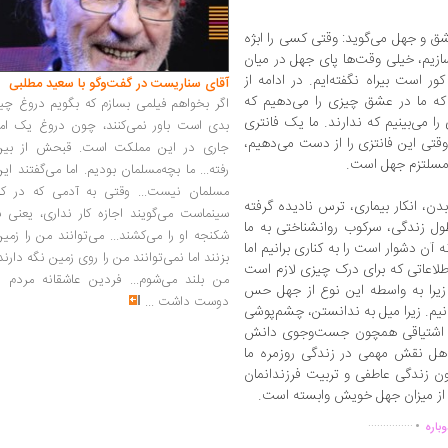
شق و جهل می‌گوید: وقتی کسی را ابژه
سازیم، خیلی وقت‌ها پای جهل در میان
است بیراه نگفته‌ایم. در ادامه از
آقای سناریست در گفت‌وگو با سعید مطلبی
که ما در عشق چیزی را می‌دهیم که
اگر بخواهم فیلمی بسازم که بگویم دروغ چی
ا می‌بینیم که ندارند. ما یک فانتری
بدی است باور نمی‌کنند، چون دروغ یک امر
وقتی این فانتزی را از دست می‌دهیم،
جاری در این مملکت است. قبحش از بین
رفته... ما بچه‌مسلمان بودیم. اما می‌گفتند ای
مسلمان نیست... وقتی به آدمی که در کار
دن، انکار بیماری، ترس نادیده گرفته
سینماست می‌گویند اجازه کار نداری، یعنی ب
ل زندگی، سرکوب روانشناختی به ما
شکنجه او را می‌کشند... می‌توانند من را زمی
آن دشوار است را به کناری برانیم اما
بزنند اما نمی‌توانند من را روی زمین نگه دارند
لاعاتی که برای درک چیزی لازم است
من بلند می‌شوم... فردین عاشقانه مردم را
د. زیرا به واسطه این نوع از جهل حس
دوست داشت
...
نیم. زیرا میل به ندانستن، چشم‌پوشی
با اشتیاقی همچون جست‌وجوی دانش
هل نقش مهمی در زندگی روزمره ما
ن زندگی عاطفی و تربیت فرزندانمان
 از میزان جهل خویش وابسته است.
.
...............
باره