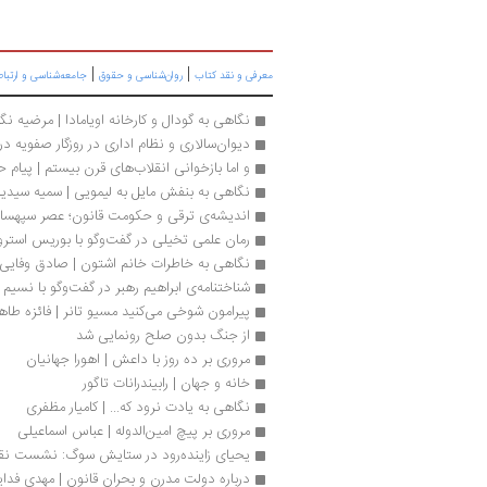
|
|
معرفی و نقد کتاب
روان‌شناسی و حقوق
جامعه‌شناسی و ارتبا
نگاهی به گودال و کارخانه اویامادا | مرضیه نگ
دیوان‌سالاری و نظام اداری در روزگار صفویه در 2 جلد بررسی ش
و اما بازخوانی انقلاب‌های قرن بیستم | پیام ح
نگاهی به بنفش مایل به لیمویی | سمیه سیدی
اندیشه‌ی ترقی و حکومت قانون؛ عصر سپهسالا
رمان علمی تخیلی در گفت‌وگو با بوریس استر
نگاهی به خاطرات خانم اشتون | صادق وفایی
شناختنامه‌ی ابراهیم رهبر در گفت‌وگو با نسیم
پیرامون شوخی می‌کنید مسیو تانر | فائزه طا
از جنگ بدون صلح رونمایی شد
مروری بر ده روز با داعش | اهورا جهانیان
خانه و جهان | رابیندرانات تاگور
نگاهی به یادت نرود که... | کامیار مظفری
مروری بر پیچ امین‌الدوله | عباس اسماعیلی
یحیای زاینده‌رود در ستایش سوگ: نشست نق
درباره دولت مدرن و بحران قانون | مهدی فدای