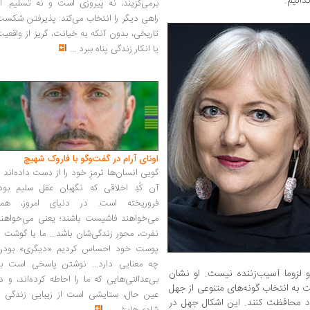
دانیم.
برمی‌گزیند، نه پیروزی است و نه تسلیم. ا
راهی دیگر را انتخاب می‌کند: پذیرفتن شکس
تاریخی، بدون آنکه به خیانت، گریز از واقعی
یا انکار زندگی پناه ببرد
...
اونای آرام در گفت‌وگو با فاروک شهیچ‭
گویی انسان‌ها ترمزِ خود را از دست داده‌اند 
آن کُدِ اخلاقی که نگهبان عقل سلیم بود،
فروریخته است. در دنیای امروز، همه
می‌خواهند فاشیست باشند؛ یعنی می‌خواهند
نفرت، محورِ زندگی‌شان باشد... ما با گوشت 
پوست خود احساس کردیم «دیگری» بودن
چه معنایی دارد... نوشتن پاسخی است به
و لزوما آسیب‌زننده نیست. او نشان
بی‌عدالتی‌هایی که ما را احاطه کرده‌اند، و د
 به انتخاب گونه‌های متنوعی از جهل
عین حال، ستایشی است از زیبایی زندگی و
ود محافظت کنند. این اشکال جهل در