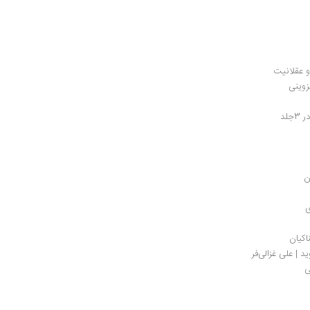
و عقلانیت
زوینی
لد
ی
اکیان
د | علی غزالی‌فر
ی