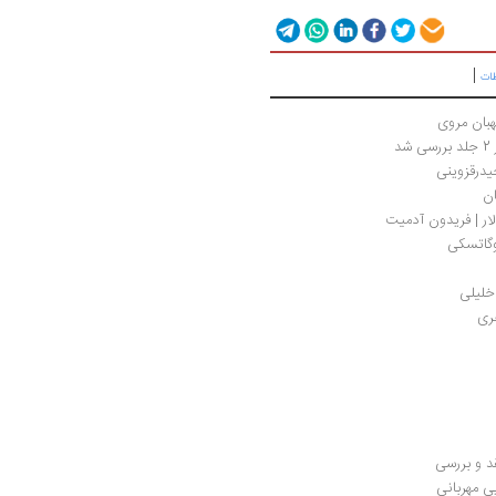
|
طات
هبان مروی
د
یدرقزوینی 
ان
ر | فریدون آدمیت
وگاتسکی
 خلیلی
هری
د و بررسی
ی مهربانی