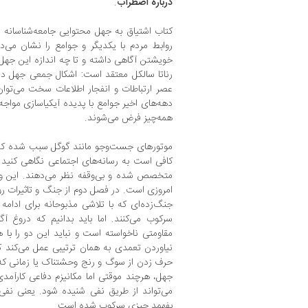
درباره اضطراب
.
کتاب اشتیاق به جهل محتوایی جامعه‌شناسانه دا
روابط مردم با یکدیگر و جوامع را نشان می‌
خویشتن آگاهی داشته و تا چه اندازه این جهل
رناتا سالکل معتقد است: اشکال جمعی جهل در 
عصر ارتباطات و انفجار اطلاعات سخت می‌توان
دهه‌های اخیر جوامع با پدیده آیکیاسازی مواج
همه‌چیز فرض می‌شوند.
موتورهای جست‌وجو مانند گوگل سبب شده که اق
کافی است به رسانه‌های اجتماعی نگاهی کنید ت
متخصص شده و بی‌وقفه نظر می‌دهند. این وج
امروزی است. در فصل دوم از جنگ و تاثیرات روا
جنگ‌زده‌ای که با تلاشی مذبوحانه برای ادامه
سرکوب می‌کنند. اما باید بدانیم که دروغ آگ
مقاومتی ناخواسته است و نباید این دو را با هم
نیاوردن تعمدی به همان ترتیبی عمل می‌کند 
حرف زدن از سوگ و رنج وحشتناک یا زمانی که 
جهل، هرچند موقتی اما مکانیزم دفاعی کارآم
می‌تواند از طریق نفی شنیده شود. یعنی ن
بفهمد چیزی سرکوب شده است.