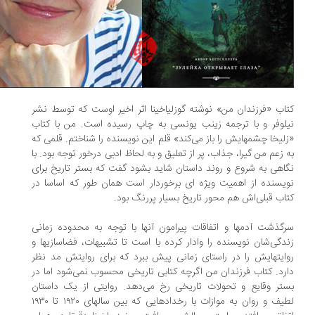
اب «فرزندان من» نوشته گوزلیاخینا اثر اخیر اوست که توسط نشر
لوفر و با ترجمه زینب یونسی به چاپ رسیده است. من با کتاب
لیخا چشمهایش را باز می‌کند» قلم این نویسنده را شناختم. قلمی که
 زعم من گیرا، جذاب، پر از تعلیق و به لحاظ ادبی درخور توجه بود. با
اهی به شروع و روند داستان شاید بشود گفت که بستر تاریخ برای
یسنده از اهمیت ویژه ای برخوردار است همان طور که اساسا در
اب قبلی‌اش هم محور تاریخ بسیار پررنگ بود.
گذشت آدمها و اتفاقات پیرامون آنها با توجه به محدوده زمانی
دگی‌شان نویسنده را وادار کرده با است تا تشبیهات، فضاسازیها و
ایتهایش را در راستای زمانی پیش ببرد که برای روایتش مد نظر
رد. کتاب فرزندان من اگرچه کتابی تاریخی محسوب نمی‌شود اما در
تر وقایع و تحولات تاریخی رخ می‌دهد. روایتی از یک داستان
لطیف و روان به موازات با رخدادهایی که بین سالهای ۱۹۲۰ تا ۱۹۳۰