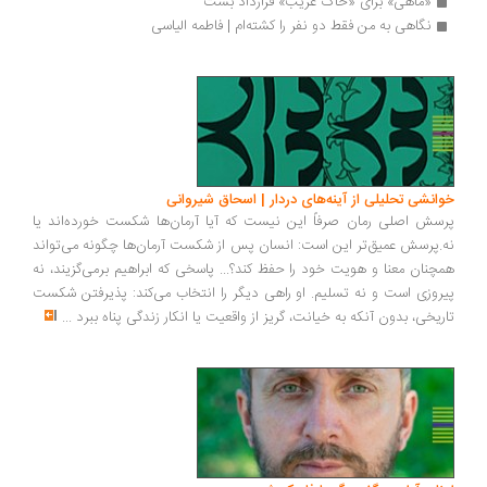
«ماهی» برای «خاک غریب» قرارداد بست 
نگاهی به من فقط دو نفر را کشته‌ام | فاطمه الیاسی
انشی تحلیلی از آینه‌های دردار | اسحاق شیروانی
سش اصلی رمان صرفاً این نیست که آیا آرمان‌ها شکست خورده‌اند یا
.پرسش عمیق‌تر این است: انسان پس از شکست آرمان‌ها چگونه می‌تواند
چنان معنا و هویت خود را حفظ کند؟... پاسخی که ابراهیم برمی‌گزیند، نه
روزی است و نه تسلیم. او راهی دیگر را انتخاب می‌کند: پذیرفتن شکست
ریخی، بدون آنکه به خیانت، گریز از واقعیت یا انکار زندگی پناه ببرد
...