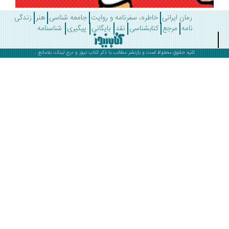
رمان ایرانی
خاطره، سفرنامه و روایت
جامعه شناسی
هنر
زندگی
نامه
مرجع
کتابشناسی
نقد
بایگانی
پیگیری
شناسنامه
کلیه حقوق محفوظ است و بازنشر مطالب با ذکر
کتاب نیوز
و درج لینک، بلامانع .