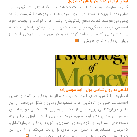
ونای آرام در گفت‌وگو با فاروک شهیچ
یی انسان‌ها ترمزِ خود را از دست داده‌اند و آن کُدِ اخلاقی که نگهبان عقل
یم بود، فروریخته است. در دنیای امروز، همه می‌خواهند فاشیست باشند؛
نی می‌خواهند نفرت، محورِ زندگی‌شان باشد... ما با گوشت و پوست خود
ساس کردیم «دیگری» بودن چه معنایی دارد... نوشتن پاسخی است به
‌عدالتی‌هایی که ما را احاطه کرده‌اند، و در عین حال، ستایشی است از
بایی زندگی و شادی‌هایش
...
اهی به روان‌شناسی پول | ایما موسی‌زاده
سان‌ها با ترس، طمع، امید، حسرت و مقایسه زندگی می‌کنند و همین
ساسات، حتی در آگاه‌ترین افراد، تصمیم‌های مالی را شکل می‌دهد. از این
ظر، «روان‌شناسی پول» بیش از آنکه درباره پول باشد، کتابی درباره انسان
اصر و رابطه پرتنش او با مفهوم ثروت و دارایی است... اوزل به‌جای ارائه
خه‌های مستقیم یا توصیه‌های دستوری، تجربه زندگی سرمایه‌گذاران،
رآفرینان، میلیاردرها و حتی افراد عادی را روایت می‌کند و از دل این
ستان‌ها روایت خود را برمی‌سازد و بحث را به پیش می‌راند
...