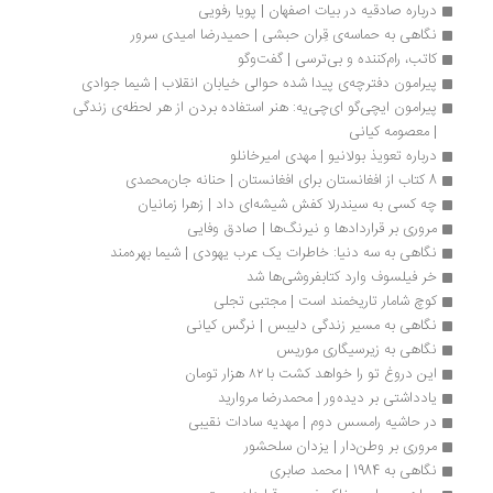
درباره صادقیه در بیات اصفهان | پویا رفویی
نگاهی به حماسه‌ی قِران حبشی | حمیدرضا امیدی سرور
کاتب، رام‌کننده و بی‌ترسی | گفت‌وگو
پیرامون دفترچه‌ی پیدا شده حوالی خیابان انقلاب | شیما جوادی
پیرامون ایچی‌گو ای‌چی‌یه: هنر استفاده‌‌ بردن از هر لحظه‌ی زندگی 
| معصومه کیانی
درباره تعویذ بولانیو | مهدی امیرخانلو
8 کتاب از افغانستان برای افغانستان | حنانه جان‌محمدی
چه کسی به سیندرلا کفش شیشه‌ای داد | زهرا زمانیان
مروری بر قراردادها و نیرنگ‌ها | صادق وفایی
نگاهی به سه دنیا: خاطرات یک عرب یهودی | شیما بهره‌مند
خر فیلسوف وارد کتابفروشی‌ها شد
کوچ شامار تاريخمند است | مجتبی تجلی
نگاهی به مسیر زندگی دلیبس | نرگس کیانی
نگاهی به زیرسیگاری موریس
این دروغ تو را خواهد کشت با ۸۲ هزار تومان
یادداشتی بر دیده ور | محمدرضا مروارید
در حاشیه رامسس دوم | مهدیه سادات نقیبی
مروری بر وطن‌دار | یزدان سلحشور
نگاهی به 1984 | محمد صابری