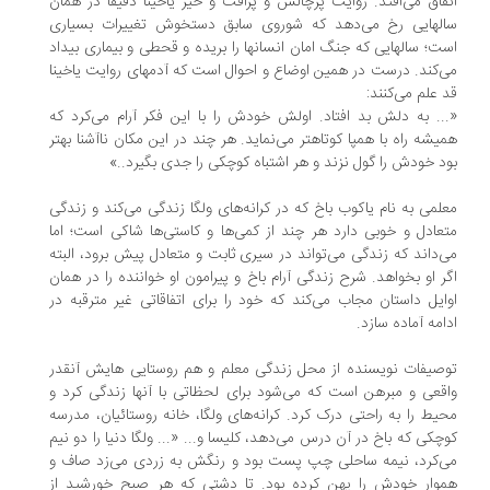
فاق می‌افتد. روایت پرچالش و پرافت و خیز یاخینا دقیقا در همان
لهایی رخ می‌دهد که شوروی سابق دستخوش تغییرات بسیاری
ت؛ سالهایی که جنگ امان انسانها را بریده و قحطی و بیماری بیداد
‌کند. درست در همین اوضاع و احوال است که آدمهای روایت یاخینا
 علم می‌کنند:
.. به دلش بد افتاد. اولش خودش را با این فکر آرام می‌کرد که
یشه راه با همپا کوتاهتر می‌نماید. هر چند در این مکان ناآشنا بهتر
د خودش را گول نزند و هر اشتباه کوچکی را جدی بگیرد..»
لمی به نام یاکوب باخ که در کرانه‌های ولگا زندگی می‌کند و زندگی
عادل و خوبی دارد هر چند از کمی‌ها و کاستی‌ها شاکی است؛ اما
‌داند که زندگی می‌تواند در سیری ثابت و متعادل پیش برود، البته
ر او بخواهد. شرح زندگی آرام باخ و پیرامون او خواننده را در همان
ایل داستان مجاب می‌کند که خود را برای اتفاقاتی غیر مترقبه در
امه آماده سازد.
صیفات نویسنده از محل زندگی معلم و هم روستایی هایش آنقدر
قعی و مبرهن است که می‌شود برای لحظاتی با آنها زندگی کرد و
یط را به راحتی درک کرد. کرانه‌های ولگا، خانه روستائیان، مدرسه
چکی که باخ در آن درس می‌دهد، کلیسا و... «... ولگا دنیا را دو نیم
‌کرد، نیمه ساحلی چپ پست بود و رنگش به زردی می‌زد صاف و
وار خودش را پهن کرده بود. تا دشتی که هر صبح خورشید از