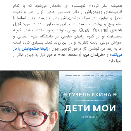
یشه فکر کرده‌ام نویسنده ای ماندگار می‌شود که با تمام
فیت‌های وجودی‌اش از نظر احساسی، علمی، توان ادبی و قدرت
یل و نوآوری در سبک نوشتاری‌اش رمان بنویسد. یعنی اساسا با
ام روح و روانش بنویسد. شاید این مصداق ساده در مورد
گوزل
خینای
[Guzel Yakhina] روسی بتواند وجود داشته باشد. اگرچه
صیلات او در گروه زبانهای خارجی در دانشگاه علوم انسانی و
وزش دولتی ایالت تاتار به او در این روند کمک بسیاری کرده است
ا به زعم من نوشتن آثار درخور توجهی چون «
زلیخا چشمهایش را باز
‌کند
» و «
فرزندان من
» [дети мои: роман] نیاز به چیزی فراتر از
نها دارد.