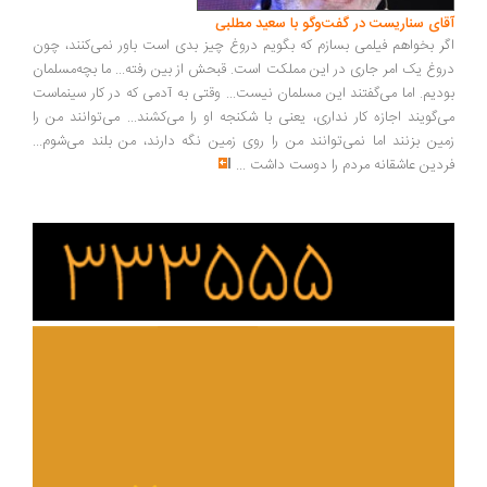
ای سناریست در گفت‌وگو با سعید مطلبی
ر بخواهم فیلمی بسازم که بگویم دروغ چیز بدی است باور نمی‌کنند، چون
وغ یک امر جاری در این مملکت است. قبحش از بین رفته... ما بچه‌مسلمان
دیم. اما می‌گفتند این مسلمان نیست... وقتی به آدمی که در کار سینماست
‌گویند اجازه کار نداری، یعنی با شکنجه او را می‌کشند... می‌توانند من را
ین بزنند اما نمی‌توانند من را روی زمین نگه دارند، من بلند می‌شوم...
دین عاشقانه مردم را دوست داشت
...