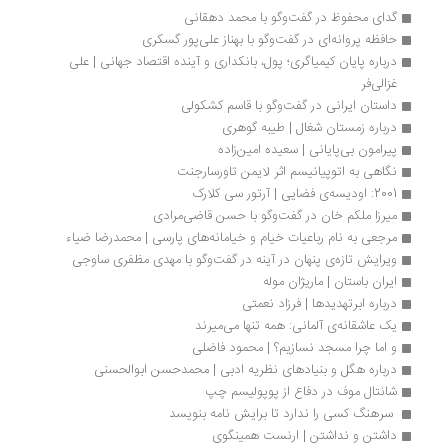
گدای محفوظ در گفت‌وگو با محمد دهقانی
حافظه پروانه‌ای در گفت‌وگو با بهناز علی‌پور گسکری
درباره پایان کیمیاگری؛ پول، بانکداری و آینده اقتصاد جهانی | علی 
غزالی‌فر
داستان ایرانی در گفت‌وگو با قاسم کشکولی
درباره زمستان شغال | طیبه گوهری
پیرامون بی‌پایانی | سعیده امین‌زاده
نگاهی به اتوپیانیسم اثر لایمن تاورسارجنت
2001: اودیسه­‌ی فضایی | آرتور سی کلارک
میرزا ملکم خان در گفت‌وگو با حسن قاضی‌مرادی
مرجعی به نام رباعیات خیام و خیامانه‌های پارسی | محمدرضا ضیاء
ویرایش تازه‌ی پنهان در آینه در گفت‌وگو با مهدی مظفری ساوجی 
ایران باستان | ماریژان موله
درباره ابرتهدیدها | فرزاد نعمتی
یک عاشقانه‌ی آلمانی: همه تنها می‌میرند
و اما چرا مسجد نسازیم؟ | محمود فاضلی
درباره هگل و بنیادهای نظریه ادبی | محمدحسن ابوالحسنی
شانتال موف در دفاع از پوپولیسم چپ
 سرهنگ کسی را ندارد تا برایش نامه بنویسد 
داشتن و نداشتن | ارنست همینگوی