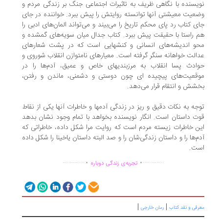
یسنده با نگاهی ظریف به تاثیرات اجتماعی جنگ بر زندگی مردم و
عیت معیشتی آنها توانسته روایتش را پیش ببرد. خواننده در جای
ی کتاب رد پای محکم تاریخ را می‌بیند و می‌تواند المان‌های ادبی را
 راستا با حقیقت پیش ببرد. کتاب جدال میان سویه‌های گمشده و
و اندیشه‌های انسانی و کنشهایی است که در پشت شعارهای
الت خواهانه سنگر گرفته است. معیارهای نامتوازن انقلاب شوروی و
ادث پسا انقلاب به مرزبندیهای خاص و عمیق، آدم‌ها را در
قعیت‌های پیچیده ای چون دوستی و دشمنی، ماندن و رفتن،
شش و انتقام قرار می‌دهد.
جه به نکات دقیق و ریز در زندگی آدمها و خاطرات آنها یکی از نقاط
ت داستان است. انگار نویسنده بخواهد با تمام وجود نشان بدهد
ن خاطرات زیسته مردم است که روایت مرا شکل داده، خاطراتی که
م‌ها را و داستان زندگی‌شان را و صد البته داستان یاخینا را شکل داده
ت.
.
.
...............
..............
تجربه‌ی زندگی دوباره
|
|
رفی و نقد کتاب
رمان خارجی