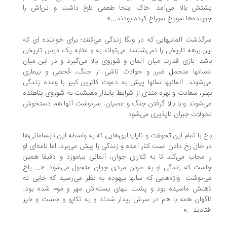
تش بالا می‌آمد. خاک اینجا طعمی تلخ داشت و تن‌اش را
ینده‌ها سوراخ سوراخ کرده بودند...»
گذشت آلمانیهایی که در ولگا زندگی می‌کنند؛ برای خواننده ای که
ن برهه تاریخی را نمی‌شناسد می‌تواند به و مثابه یک درس تاریخی
شد. بازی قدرت میان آلمان و شوروی بالا می‌گیرد و در این میان
سانها متحمل ضرر و حوادث ناشی از جنگ، قحطی و بیماری
‌شوند. آلمانیها سالها پیش به دعوت کاترین کبیر با وعده زندگی
تر، سعادت و بهره مندی از شرایط پایدار معیشت به شوروی پناهنده
‌شوند و با بالا گرفتن جنگ و عصیان، سرنوشت آنها هم دستخوش
ولات جبران ناپذیری می‌شود.
خ با تمام این تحولات و ناپایداری‌هایی که به واسطه این نابسامانی‌ها
 حال رخ دادن است کنار آمده و زندگی را پیش می‌برد، اما نامه‌ای او
 مجاب می‌کند تا به کلارای جوان، آلمانی بیاموزد و دقیقا همین
ست که زندگی او به عنوان مردی جوان متحول می‌شود. «... باخ
‌نوشت. واژه‌هایی که سالها بیهوده به نظر می‌رسید که جایی ته
نش ماسیده بود و پشت لبهای بسته‌اش مهر و موم شده بود.
گهان همه با هم در سرش بیدار شدند و به تکاپو و جست و خیز
تادند...».