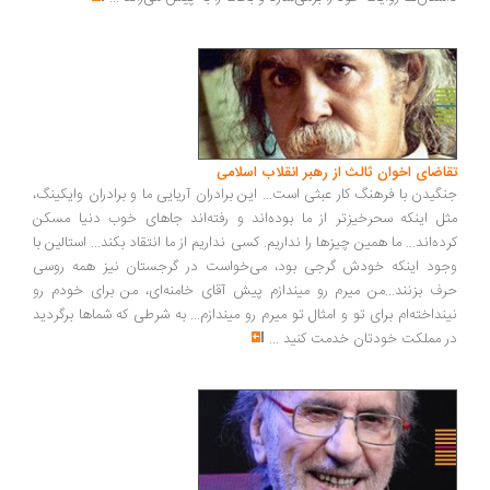
اضای اخوان ثالث از رهبر انقلاب اسلامی
گیدن با فرهنگ کار عبثی است... این برادران آریایی ما و برادران وایکینگ،
ل اینکه سحرخیزتر از ما بوده‌اند و رفته‌اند جاهای خوب دنیا مسکن
ده‌اند... ما همین چیزها را نداریم. کسی نداریم از ما انتقاد بکند... استالین با
ود اینکه خودش گرجی بود، می‌خواست در گرجستان نیز همه روسی
ف بزنند...من میرم رو میندازم پیش آقای خامنه‌ای، من برای خودم رو
نداخته‌ام برای تو و امثال تو میرم رو میندازم... به شرطی که شماها برگردید
 مملکت خودتان خدمت کنید
...