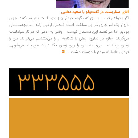
ای سناریست در گفت‌وگو با سعید مطلبی
ر بخواهم فیلمی بسازم که بگویم دروغ چیز بدی است باور نمی‌کنند، چون
وغ یک امر جاری در این مملکت است. قبحش از بین رفته... ما بچه‌مسلمان
دیم. اما می‌گفتند این مسلمان نیست... وقتی به آدمی که در کار سینماست
‌گویند اجازه کار نداری، یعنی با شکنجه او را می‌کشند... می‌توانند من را
ین بزنند اما نمی‌توانند من را روی زمین نگه دارند، من بلند می‌شوم...
دین عاشقانه مردم را دوست داشت
...