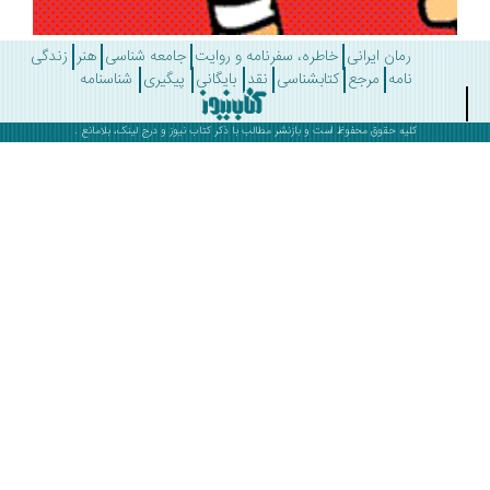
رمان ایرانی
خاطره، سفرنامه و روایت
جامعه شناسی
هنر
زندگی
نامه
مرجع
کتابشناسی
نقد
بایگانی
پیگیری
شناسنامه
کلیه حقوق محفوظ است و بازنشر مطالب با ذکر
کتاب نیوز
و درج لینک، بلامانع .