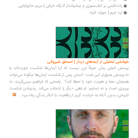
یادداشتی بر کتاب‎سوزی و چشم‎انداز گذرگاه خیالی | مریم حاج‎بابایی
لرد جیم | جوزف کنراد
انشی تحلیلی از آینه‌های دردار | اسحاق شیروانی
سش اصلی رمان صرفاً این نیست که آیا آرمان‌ها شکست خورده‌اند یا
.پرسش عمیق‌تر این است: انسان پس از شکست آرمان‌ها چگونه می‌تواند
چنان معنا و هویت خود را حفظ کند؟... پاسخی که ابراهیم برمی‌گزیند، نه
روزی است و نه تسلیم. او راهی دیگر را انتخاب می‌کند: پذیرفتن شکست
ریخی، بدون آنکه به خیانت، گریز از واقعیت یا انکار زندگی پناه ببرد
...