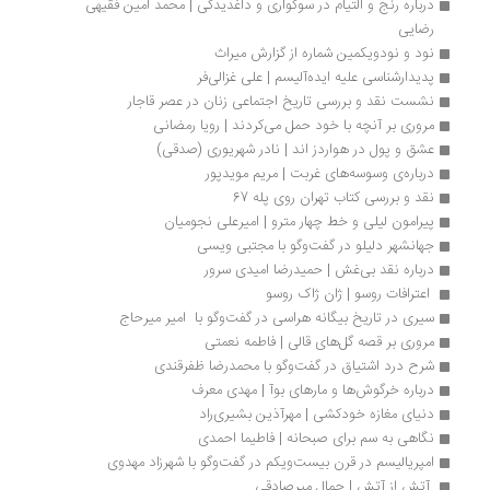
درباره رنج و التیام در سوگواری و داغدیدگی | محمد امین فقیهی 
رضایی
نود و نودویکمین شماره از گزارش میراث
پدیدارشناسی علیه ایده‌آلیسم | علی غزالی‌فر
نشست نقد و بررسی تاریخ اجتماعی زنان در عصر قاجار
مروری بر آنچه با خود حمل می‌کردند | رویا رمضانی
عشق و پول در هواردز اند | نادر شهریوری (صدقی)
درباره‌ی وسوسه‌های غربت | مریم مویدپور
نقد و بررسی کتاب تهران روی پله 67
پیرامون لیلی و خط چهار مترو | امیرعلی نجومیان
جهانشهر دلیلو در گفت‌وگو با مجتبی ویسی
درباره نقد بی‌غش | حمیدرضا امیدی سرور
 اعترافات روسو | ژان ژاک روسو
سیری در تاریخ بیگانه هراسی در گفت‌وگو با  امیر میرحاج
مروری بر قصه گل‌های قالی | فاطمه نعمتی
شرح درد اشتیاق در گفت‌وگو با محمدرضا ظفرقندی
درباره خرگوش‌ها و مارهای بوآ | مهدی معرف 
دنیای مغازه خودکشی | مهرآذین بشیری‌راد
نگاهی به سم برای صبحانه | فاطیما احمدی
امپریالیسم در قرن بیست‌ویکم در گفت‌وگو با شهرزاد مهدوی
 آتش از آتش | جمال میرصادقی