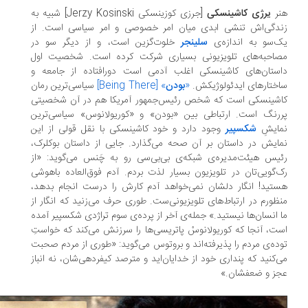
نر
یرژی کاشینسکی
[ج‍رزی‌ ک‍وزی‍ن‍س‍ک‍ی‌ Jerzy Kosinski] شبیه به
دگی‌‌اش تنشی ابدی میان امر خصوصی و امر سیاسی است. از
‌‌سو به اندازه‌‌ی
سلینجر
خلوت‌‌گزین است، و از دیگر سو در
صاحبه‌‌های تلویزیونی بسیاری شرکت کرده است. شخصیت اول
ستان‌‌های کاشینسکی اغلب آدمی است دورافتاده از جامعه و
ختارهای ایدئولوژیکش.
«
بودن
» [Being There]
سیاسی‌‌ترین رمان
شینسکی است که شخص رئیس‌‌جمهور آمریکا هم در آن شخصیتی
رنگ است. ارتباطی بین «بودن» و «کوریولانوس» سیاسی‌‌ترین
ایشِ
شکسپیر
وجود دارد و خود کاشینسکی با نقل قولی از این
ایش در داستان بر آن صحه می‌‌گذارد. جایی از داستان بوکلرک،
یس هیئت‌‌مدیره‌‌ی شبکه‌‌ی بی‌‌بی‌‌سی رو به چَنس می‌‌گوید: «از
‌‌گویی‌‌تان در تلویزیون بسیار لذت بردم. آدم فوق‌‌العاده باهوشی
تید! انگار دلشان نمی‌‌خواهد آدم کارش را درست انجام بدهد،
ظورم در ارتباط‌‌های تلویزیونی‌‌ست. طوری حرف می‌‌زنید که انگار از
 انسان‌‌ها نیستید.» جمله‌‌ی آخر از پرده‌‌ی سوم تراژدی شکسپیر آمده
ت، آنجا که کوریولانوسْ پاتریسی‌‌ها را سرزنش می‌‌کند که خواستِ
ده‌‌ی مردم را پذیرفته‌‌اند و بروتوس می‌‌گوید: «طوری از مردم صحبت
‌‌کنید که پنداری خود از خدایان‌‌اید و مترصد کیفردهی‌‌شان، نه انباز
ز و ضعفشان.»