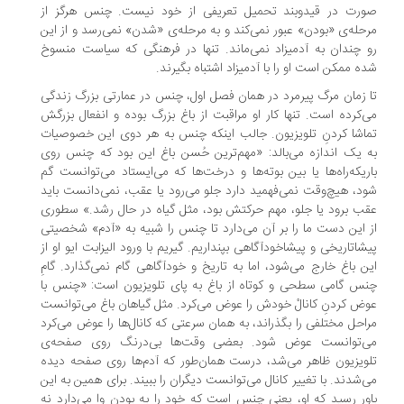
ورت در قیدوبند تحمیل تعریفی از خود نیست. چنس هرگز از
حله‌‌ی «بودن» عبور نمی‌‌کند و به مرحله‌‌ی «شدن» نمی‌‌رسد و از این
 چندان به آدمیزاد نمی‌‌ماند. تنها در فرهنگی که سیاست منسوخ
ه ممکن است او را با آدمیزاد اشتباه بگیرند.
 زمان مرگ پیرمرد در همان فصل اول، چنس در عمارتی بزرگ زندگی
‌‌کرده است. تنها کار او مراقبت از باغ بزرگ بوده و انفعال بزرگش
اشا کردنِ تلویزیون. جالب اینکه چنس به هر دوی این خصوصیات
 یک اندازه می‌‌بالد: «مهم‌‌ترین حُسن باغ این بود که چنس روی
ریکه‌‌راه‌‌ها یا بین بوته‌‌ها و درخت‌‌ها که می‌‌ایستاد می‌‌توانست گم
د، هیچ‌‌وقت نمی‌‌فهمید دارد جلو می‌‌رود یا عقب، نمی‌‌دانست باید
ب برود یا جلو، مهم حرکتش بود، مثل گیاه در حال رشد.» سطوری
 این دست ما را بر آن می‌‌دارد تا چنس را شبیه به «آدم» شخصیتی
شاتاریخی و پیشاخودآگاهی بپنداریم. گیریم با ورود الیزابت ایو او از
ن باغ خارج می‌‌شود، اما به تاریخ و خودآگاهی گام نمی‌‌گذارد. گامِ
س گامی سطحی و کوتاه از باغ به پای تلویزیون است: «چنس با
ض کردنِ کانالْ خودش را عوض می‌‌کرد. مثل گیاهان باغ می‌‌توانست
احل مختلفی را بگذراند، به همان سرعتی که کانال‌‌ها را عوض می‌‌کرد
ی‌‌توانست عوض شود. بعضی وقت‌‌ها بی‌‌درنگ روی صفحه‌‌ی
ویزیون ظاهر می‌‌شد، درست همان‌‌طور که آدم‌‌ها روی صفحه دیده
‌‌شدند. با تغییر کانال می‌‌توانست دیگران را ببیند. برای همین به این
ور رسید که او، یعنی چنس است که خود را به بودن وا می‌‌دارد نه