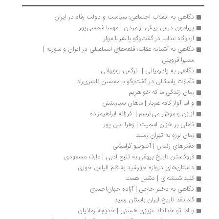
نگاهی به انقلاب اجتماعی؛ سیاست و دولت رفاه در ایران
پیرامون درس پیش از مردن | مهسا شمسی‌‌‌‌‌‌پور
اردوگاه عذاب در گفت‌وگو با هرتا مولر
نگاهی به آشیانه عقاب؛ قلعه‌های اسماعیلی در ایران و سوریه | 
سمیرا قزوینی
نگاهی به پادرمیانی |  نرگس روزبهانی
تأملات پاسکالی در گفت‌وگو با محسن ناصری‌راد
رمان زندگی ما که خواهریم
و اما آواز کافه غم‌بار | ماهان سیارمنش
از زن و موش می‌ترسم |  فرزانه ابراهیم‌زاده
تاملی بر خزان اسمیت | زهرا علی پور
زمان لرزه به تهران رسید
دفترهای زندان | آنتونیو گرامشی
فروکاستن تاریخ بیهقی به تتبع ادبی | عارف مسعودی
داستان‌های دروازه خورشید به قلم الیاس خوری
کلید شیشه‌ای | دشیل همت
نگاهی به دختر حاجی | آزاده جهان‌احمدی
گاه نقد تاریخ ایران باستان رسید
و اما تو خداداد عزیزی هستی | خدیجه زمانیان