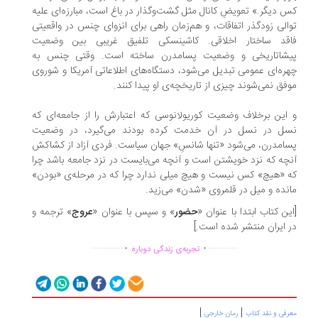
 دیگر.» تعویضِ کانال مثل گشت‌‌وگذار در باغ است، مبارزه‌‌ای علیه
الی زودگذر اتفاقات، و هم‌‌زمان راهی برای انزوای چنس در واقعیتی
اقد ساختار اخلاقی. کاشینسکی تلفیق غریبی بین وضعیت
یشاتاریخی و وضعیت پسامدرن ساخته است. وقتی چنس به
ره‌‌ای عمومی تبدیل می‌‌شود، دستگاه‌‌های اطلاعاتی آمریکا و شوروی
فق نمی‌‌شوند چیزی از تاریخچه‌‌ی او پیدا کنند.
این برخلاف وضعیت کوریولانوسی که اعتبارش را از جامعه‌‌ای که
سل در نسل در آن خدمت کرده بودند می‌‌گیرد، در وضعیت
امدرن، می‌‌شود «تنها شانسِ» جهان سیاست. فردی آزاد از کشاکش
چه که نزد خویشتن است و آنچه می‌‌بایست در نزد جامعه باشد چرا
 «هیچ» کس نیست و هیچ میلی ندارد چرا که در مرحله‌‌ی «بودن»
نده و میل در قلمروی «شدن» می‌‌زید.
ین کتاب ابتدا با عنوان «
ح‍ض‍ور
» و سپس با عنوان «
عروج
» ترجمه و
 ایران منتشر شده است.]
.
.
...............
..............
تجربه‌ی زندگی دوباره
|
|
رفی و نقد کتاب
رمان خارجی