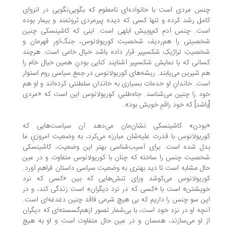
س مردی است با خانواده‌‌ای نامعلوم که بگویی‌‌نگویی در انزوای
مل رشد کرده و تنها کسی که دیده پیرمردی ثروتمند و بیمار بوده
ت. چنس آدمِ کم‌‌وبیش ابلهی است. اینی که کاشینسکی چنین
صیتی را هم‌‌ردیف شخصیت کوریولانوس، جنگ‌‌آورِ قهرمان و
صیتِ تراژیکِ شکسپیر قرار داده باشد خیال خامی است. هرچند
انی که با نمایش شکسپیر آشنایند کنایی بودنِ همین خیال خام را
 شیرین می‌‌یابند. ریشه‌‌های کوریولانوس در جمع سیاسی روم استوار
ت. خاندانِ او خدمات بسیاری به خاندان سلطنتی کرده‌‌اند و او هم
د را چنین می‌‌شناسد. جاه‌‌طلبیِ کوریولانوس این است که «مردی
اشد] که خود راقمِ خویش بود».
بودن» کاشینسکی نشان‌‌مان می‌‌دهد آن سیاست‌‌هایی که
ریولانوس با قدرت علیه‌‌شان مبارزه می‌‌کرد، به وضعیت امروزیِ ما
ل شده است. برای آسیب‌‌شناسی بهتر این وضعیت، کاشینسکی
صیت چنس را ساخته که چنان با کوریولانوس متفاوت و در عین
ل مشابه است تا دید بهتری به وضعیت سیاسی داستان فراهم آورد.
وریولانوس می‌‌کوشد ورای تنش‌‌هایی که بین «کسی که نزد
یشتن» است با «کسی که در نزد دیگران» است زندگی کند، و در
ن سو چنس را داریم که بی هیچ شرمی فاقد چنین دغدغه‌‌ای است.
چه او در نزد خود است، با بی‌‌شمار تصور ازهم‌‌گسسته‌‌ای که دیگران
 او می‌‌سازند، همسان و در عین حال متفاوت است و او به هیچ