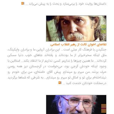
ستان‌ها روایت خود را برمی‌سازد و بحث را به پیش می‌راند
...
اضای اخوان ثالث از رهبر انقلاب اسلامی
گیدن با فرهنگ کار عبثی است... این برادران آریایی ما و برادران وایکینگ،
ل اینکه سحرخیزتر از ما بوده‌اند و رفته‌اند جاهای خوب دنیا مسکن
ده‌اند... ما همین چیزها را نداریم. کسی نداریم از ما انتقاد بکند... استالین با
ود اینکه خودش گرجی بود، می‌خواست در گرجستان نیز همه روسی
ف بزنند...من میرم رو میندازم پیش آقای خامنه‌ای، من برای خودم رو
نداخته‌ام برای تو و امثال تو میرم رو میندازم... به شرطی که شماها برگردید
 مملکت خودتان خدمت کنید
...