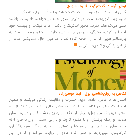
ونای آرام در گفت‌وگو با فاروک شهیچ
یی انسان‌ها ترمزِ خود را از دست داده‌اند و آن کُدِ اخلاقی که نگهبان عقل
یم بود، فروریخته است. در دنیای امروز، همه می‌خواهند فاشیست باشند؛
نی می‌خواهند نفرت، محورِ زندگی‌شان باشد... ما با گوشت و پوست خود
ساس کردیم «دیگری» بودن چه معنایی دارد... نوشتن پاسخی است به
‌عدالتی‌هایی که ما را احاطه کرده‌اند، و در عین حال، ستایشی است از
بایی زندگی و شادی‌هایش
...
اهی به روان‌شناسی پول | ایما موسی‌زاده
سان‌ها با ترس، طمع، امید، حسرت و مقایسه زندگی می‌کنند و همین
ساسات، حتی در آگاه‌ترین افراد، تصمیم‌های مالی را شکل می‌دهد. از این
ظر، «روان‌شناسی پول» بیش از آنکه درباره پول باشد، کتابی درباره انسان
اصر و رابطه پرتنش او با مفهوم ثروت و دارایی است... اوزل به‌جای ارائه
خه‌های مستقیم یا توصیه‌های دستوری، تجربه زندگی سرمایه‌گذاران،
رآفرینان، میلیاردرها و حتی افراد عادی را روایت می‌کند و از دل این