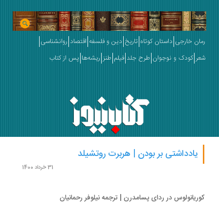
ان خارجی
داستان کوتاه
تاریخ
دین و فلسفه
اقتصاد
روانشناسی
ر
کودک و نوجوان
طرح جلد
فیلم
طنز
ریشه‌ها
پس از کتاب
یادداشتی بر بودن | هربرت روتشیلد
31 خرداد 1400
ریانولوس در ردای پسا‌مدرن | ترجمه نیلوفر رحمانیان