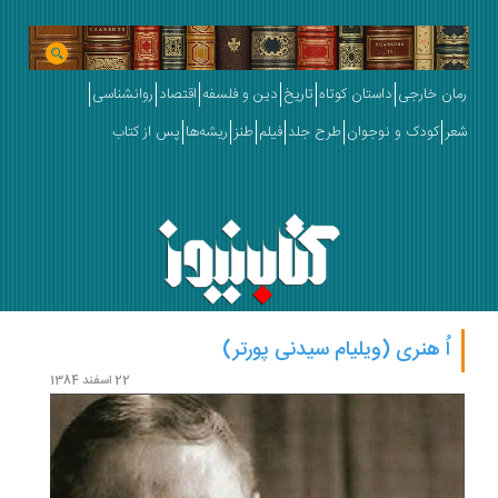
رمان خارجی
داستان کوتاه
تاریخ
دین و فلسفه
اقتصاد
روانشناسی
شعر
کودک و نوجوان
طرح جلد
فیلم
طنز
ریشه‌ها
پس از کتاب
اُ هنری (ویلیام سیدنی پورتر)
22 اسفند 1384