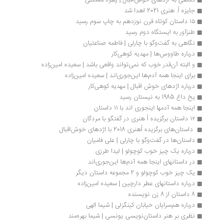
نگاهی به اژدهای خوش‌اقبال | زهره مسکنی
جایزه اُ. هنری 2021 اهدا شد
۱۵ داستان کوتاه قرن نوزدهم به چاپ سوم رسید
طنزآور به ایستگاه دوم رسید
نگاهی به گفت‌و‌گو با چارلی | فاطمه صناعتیان
درباره طاووس‌ها | مهدیه کوهی‌کار
و البته آن‌قدر خوب که نمی‌تواند واقعی باشد | سعیده امین‌زاده
برای اینجا همه آدم‌ها این‌جوری‌اند | سعیده امین‌زاده
درباره اژدهای خوش اقبال | مهدیه کوهی‌کار
یخ داغ 1985 به نیستان رسید
اینجا همه آدمها اینجوری اند با ۱۱ داستان‌
۱۲ داستان برگزیده اُ هنری در گفتگو با مردگان
 داستان‌های برگزیده اُهنری 2018 با اژدهای خوش‌اقبال
داستان‌ها در گفت‌وگو با چارلی | علی فامیان
درباره یک چیز خوب کوچولو | لیدا طرزی
در داستانهای اینجا همه آدم‌ها این‌جوری‌اند
یک چیز خوب کوچولو و 2 مجموعه داستان دیگر
درباره داستانهای عطر دارچین | سعیده امین‌زاده
8 داستان از 8 زن نویسنده
درباره هم‌سرایان خیابان کینگزلی | شیما الهی
نظری بر هنر داستان‌نویسی یونسی | شیما بهره‌مند