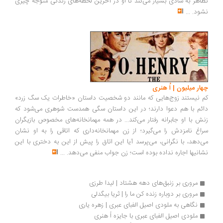
تظاهر به شادی بسیار می‌کند تا او در آخرین لحظه‌های زندگی متوجه چیزی
نشود.
...
چهار میلیون | اُ هنری
کم نیستند زوج‌هایی که مانند دو شخصیت داستان «خاطرات یک سگ زرد»
دائم با هم دعوا دارند؛ در این داستان سگی همدست شوهری می‌شود که
زنش با او جابرانه رفتار می‌کند... در همه مهمانخانه‌های مخصوص بازیگران
سراغ نامزدش را می‌گیرد؛ از زن مهمانخانه‌داری که اتاقی را به او نشان
می‌دهد، با نگرانی، می‌پرسد آیا این اتاق را پیش از این به دختری با این
نشانیها اجاره نداده بوده است؛ زن جواب منفی می‌دهد.
...
مروری بر زنبق‌های دهه هشتاد | لیدا طرزی
مروری بر دوباره زنده کن ما را | ثریا بیگدلی
نگاهی به ملودی اصیل الفبای عبری | زهره یاری
ملودی اصیل الفبای عبری با جایزه اُ هنری