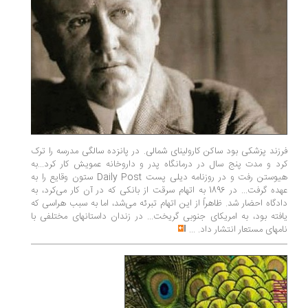
فرزند پزشکی بود ساکن کارولینای شمالی. در پانزده سالگی مدرسه را ترک
کرد و مدت پنج سال در درمانگاه پدر و داروخانه عمویش کار کرد...به
هیوستن رفت و در روزنامه دیلی پست Daily Post ستون وقایع را به
عهده گرفت... در 1896 به اتهام سرقت از بانکی که در آن کار می­‌کرد، به
دادگاه احضار شد. ظاهراً از این اتهام تبرئه می­‌شد، اما به سبب هراسی که
یافته بود، به امریکای جنوبی گریخت... در زندان داستانهای مختلفی با
نامهای مستعار انتشار داد.
...