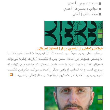
خانم تندنویس | اُ. هنری
سوآپی و پاسبان‌ها | اُ.هنری 
سکه عاشقی | اُ هنری
خوانشی تحلیلی از آینه‌های دردار | اسحاق شیروانی
پرسش اصلی رمان صرفاً این نیست که آیا آرمان‌ها شکست خورده‌اند یا
نه.پرسش عمیق‌تر این است: انسان پس از شکست آرمان‌ها چگونه می‌تواند
همچنان معنا و هویت خود را حفظ کند؟... پاسخی که ابراهیم برمی‌گزیند، نه
پیروزی است و نه تسلیم. او راهی دیگر را انتخاب می‌کند: پذیرفتن شکست
تاریخی، بدون آنکه به خیانت، گریز از واقعیت یا انکار زندگی پناه ببرد
...