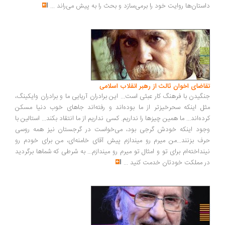
داستان‌ها روایت خود را برمی‌سازد و بحث را به پیش می‌راند
...
تقاضای اخوان ثالث از رهبر انقلاب اسلامی
جنگیدن با فرهنگ کار عبثی است... این برادران آریایی ما و برادران وایکینگ،
مثل اینکه سحرخیزتر از ما بوده‌اند و رفته‌اند جاهای خوب دنیا مسکن
کرده‌اند... ما همین چیزها را نداریم. کسی نداریم از ما انتقاد بکند... استالین با
وجود اینکه خودش گرجی بود، می‌خواست در گرجستان نیز همه روسی
حرف بزنند...من میرم رو میندازم پیش آقای خامنه‌ای، من برای خودم رو
نینداخته‌ام برای تو و امثال تو میرم رو میندازم... به شرطی که شماها برگردید
در مملکت خودتان خدمت کنید
...