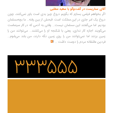
آقای سناریست در گفت‌وگو با سعید مطلبی
اگر بخواهم فیلمی بسازم که بگویم دروغ چیز بدی است باور نمی‌کنند، چون
دروغ یک امر جاری در این مملکت است. قبحش از بین رفته... ما بچه‌مسلمان
بودیم. اما می‌گفتند این مسلمان نیست... وقتی به آدمی که در کار سینماست
می‌گویند اجازه کار نداری، یعنی با شکنجه او را می‌کشند... می‌توانند من را
زمین بزنند اما نمی‌توانند من را روی زمین نگه دارند، من بلند می‌شوم...
فردین عاشقانه مردم را دوست داشت
...