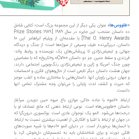
اووس‌ها
» عنوان یکی دیگر از این مجموعه بزرگ است؛ کتابی شامل
ده داستان‌ منتخب این جایزه در سال 1989 [Prize Stories 1989:
The O. Henry Awards] با مقدمه‌ای از ویلیام آبراهامز. این 10
ستان، دربرگیرنده‌ طیف وسیعی از سوژه‌ها است؛ از جنگ و دیدگاه
انی و تبعیض‌نژادی تا پریشانی‌های یک نویسنده و روابط والد-
فرزندی و سقط جنین. جز دو داستان «Cv10» و«تاریخ» که با مضامینی
ن جنگ آمریکا و ژاپن و تبعیض‌نژادی رنگ‌وبویی اجتماعی دارند،
ان هشت داستان دیگر تابعی است از حال‌وهوای فکری و احساسات
جهان درونی راویان آنها. داستان‌هایی با ساختاری ساده و اغلب موجز
 حیرت و کشف لذت پایانی را می‌توان وجه مشترک تمامی آنها
نست.
تباط «المو» با جاده‌ خاکی موازی باغ‌ میوه حین دویدن سرآغاز
ستان «طاووس‌ها» است. نوعی ارتباط ذهنی که مانع تصادف او با
خت‌ها می‌شود. المو یک نوجوان عادی است. بوکسوری درون‌گرا که
 جهان او ارتباط با اشیا و افکارش از اهمیت بیشتری نسبت به ارتباط
 انسان‌ها برخوردار است. در دنیای المو «آدم‌ها یا شبیه صورت‌های
کی دورند و برای شناختشان باید به تجسم‌شان دل‌خوش کرد یا