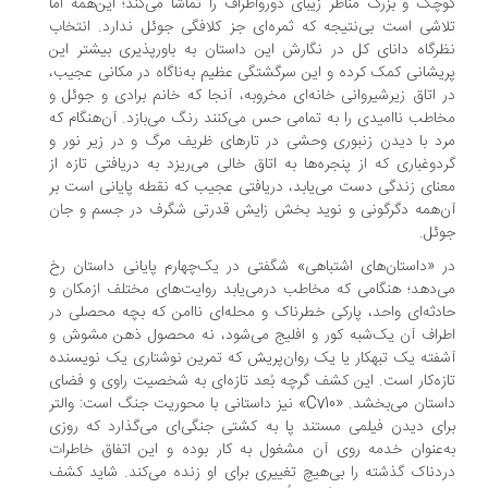
چک و بزرگ مناظر زیبای دورواطراف را تماشا می‌کند؛ این‌همه اما
اشی است بی‌نتیجه که ثمره‌ای جز کلافگی جوئل ندارد. انتخاب
رگاه دانای کل در نگارش این داستان به باورپذیری بیشتر این
یشانی کمک کرده و این سرگشتگی‌ عظیم ‌به‌ناگاه در مکانی عجیب،
 اتاق زیرشیروانی خانه‌ای مخروبه، آنجا که خانم برادی و جوئل و
اطب ناامیدی را به تمامی حس می‌کنند رنگ می‌بازد. آن‌هنگام که
د با دیدن زنبوری وحشی در تارهای ظریف مرگ و در زیر نور و
دوغباری که از پنجره‌ها به اتاق خالی می‌ریزد به دریافتی تازه از
نای زندگی دست می‌یابد، دریافتی عجیب که نقطه‌ پایانی است بر
‌همه دگرگونی و نوید بخش زایش قدرتی شگرف در جسم و جان
ئل.
 «داستان‌های اشتباهی» شگفتی در یک‌چهارم پایانی داستان رخ
‌دهد؛ هنگامی که مخاطب درمی‌یابد روایت‌های مختلف ازمکان و
دثه‌ای واحد، پارکی خطرناک و محله‌ای ناامن که بچه محصلی در
راف آن یک‌شبه کور و افلیج می‌شود، نه محصول ذهن مشوش و
فته‌ یک تبهکار یا یک روان‌پریش که تمرین نوشتاری یک نویسنده‌
زه‌کار است. این کشف گرچه بُعد تازه‌ای به شخصیت راوی و فضای
داستان می‌بخشد. «Cv10» نیز داستانی با محوریت جنگ است: والتر
ای دیدن فیلمی مستند پا به کشتی جنگی‌ای می‌گذارد که روزی
‌عنوان خدمه روی آن مشغول به کار بوده و این اتفاق خاطرات
دناک گذشته را بی‌هیچ تغییری برای او زنده می‌کند. شاید کشف