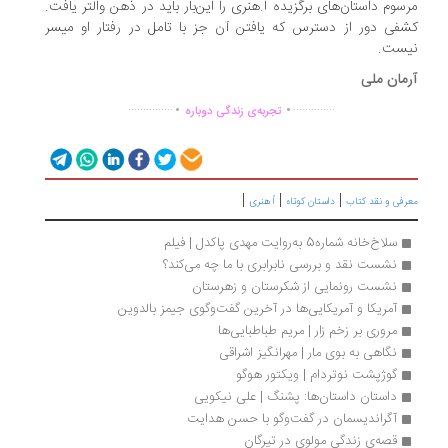
سوم داستان‌های برگزیده اُ.هنری را این‌بار باید در ذهن والتر یافت.
فی دور از دسترس که یافتن آن جز با تامل در رفتار او میسر
ست.
مان ملی
.
.
...............
..............
تجربه‌ی زندگی دوباره
|
|
|
رفی و نقد کتاب
داستان کوتاه
اُ هنری
سلاخ‌خانه شماره5 به‌روایت مهدی پاکدل | فیلم
نشست نقد و بررسی نابرابری با ما چه می‌کند؟
نشست رونمایی از شکرستان و زهرستان
آمریکا و آمریکایی‌ها در آخرین گفت‌وگوی جیمز بالدوین
مروری بر زخم زار | مریم‌ طباطبایی‌ها 
نگاهی به بوی مار | مهرانگیز اشراقی
گوژپشت نوتردام | ویکتور هوگو
داستان داستان‌ها: پشنگ | علی نیکویی
آگراندیسمان در گفت‌وگو با حسن هدایت
قصه‌ی زندگی مولوی در تیرگان 