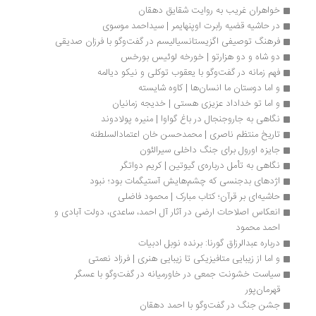
خواهران غریب به روایت شقایق دهقان
در حاشیه قضیه رابرت اوپنهایمر | سیداحمد موسوی
فرهنگ توصیفی اگزیستانسیالیسم در گفت‌وگو با فرزان صدیقی
دو شاه و دو هزارتو | خورخه لوئیس بورخس
فهم زمانه در گفت‌وگو با یعقوب توکلی و نیکو دیالمه
و اما دوستان ما انسان‌ها | کاوه شایسته
و اما تو خداداد عزیزی هستی | خدیجه زمانیان
نگاهی به جاروجنجال در باغ گواوا | منیره پولادوند
تاریخ منتظم ناصری | محمدحسن خان اعتمادالسلطنه 
جایزه اورول برای جنگ داخلی سیرالئون
نگاهی به تأمل درباره‌ی گیوتین | کریم دواتگر
اژدهای بدجنسی که چشم‌هایش آستیگمات بود؛ نبود
حاشیه‌ای بر قرآن؛ کتاب مبارک | محمود فاضلی
انعکاس اصلاحات ارضی در آثار آل احمد، ساعدی، دولت ‌آبادی و 
احمد محمود
درباره عبدالرزاق گورنا: برنده نوبل ادبیات
و اما از زیبایی متافیزیکی تا زیبایی هنری | فرزاد نعمتی
سیاست خشونت جمعی در خاورمیانه در گفت‌وگو با عسگر 
قهرمان‌پور
جشن جنگ در گفت‌وگو با احمد دهقان