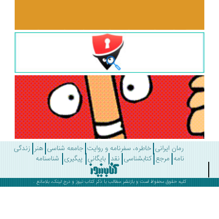
رمان ایرانی
خاطره، سفرنامه و روایت
جامعه شناسی
هنر
زندگی
نامه
مرجع
کتابشناسی
نقد
بایگانی
پیگیری
شناسنامه
کلیه حقوق محفوظ است و بازنشر مطالب با ذکر
کتاب نیوز
و درج لینک، بلامانع .