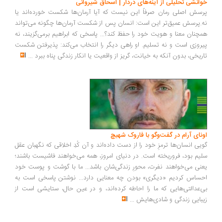
انشی تحلیلی از آینه‌های دردار | اسحاق شیروانی
سش اصلی رمان صرفاً این نیست که آیا آرمان‌ها شکست خورده‌اند یا
.پرسش عمیق‌تر این است: انسان پس از شکست آرمان‌ها چگونه می‌تواند
چنان معنا و هویت خود را حفظ کند؟... پاسخی که ابراهیم برمی‌گزیند، نه
روزی است و نه تسلیم. او راهی دیگر را انتخاب می‌کند: پذیرفتن شکست
ریخی، بدون آنکه به خیانت، گریز از واقعیت یا انکار زندگی پناه ببرد
...
ونای آرام در گفت‌وگو با فاروک شهیچ
یی انسان‌ها ترمزِ خود را از دست داده‌اند و آن کُدِ اخلاقی که نگهبان عقل
یم بود، فروریخته است. در دنیای امروز، همه می‌خواهند فاشیست باشند؛
نی می‌خواهند نفرت، محورِ زندگی‌شان باشد... ما با گوشت و پوست خود
ساس کردیم «دیگری» بودن چه معنایی دارد... نوشتن پاسخی است به
‌عدالتی‌هایی که ما را احاطه کرده‌اند، و در عین حال، ستایشی است از
بایی زندگی و شادی‌هایش
...