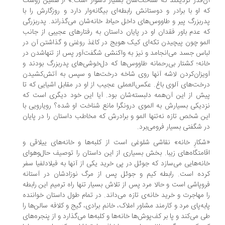
‌قدر نزدیکند که شناخت‌شان بسیار دشوار است.» از همین روست
 او با برادر و دوستانش رابطه‌ای بیگانه‌وار دارد و روزگارش را با
ربزرگ پیر و طاووس‌های داخل حیاط خانه‌شان می‌گذراند. پدربزرگی
 عدم باور فقدان او در پایان داستان به رفتارهای عجیبی از جانب
مو چون پیچیدن تکه‌ای کیک هویج در کاغذ روغنی و گذاشتن آن در
اس جسد می‌انجامد و نیز به واکنشی شگفت‌آور پس از تنهاشدن در
نه؛ کشتار بی‌رحمانه‌ طاووس‌ها که دل‌خوشی‌های پدربزرگ بودند و
یزان‌کردن لاشه‌ آنها روی شاخه‌ درخت‌ها و سپس به آتش‌کشیدن
خت‌های آلوی باغ. عکس‌العملی عجیب از او در مقابل اشیایی که تا
ش از این آن‌همه دلبسته‌شان بود. آیا این خود دیگری است که
دیکی بسیارش به الموی درونگرا مانع شناخت او شده؟ رویارویی با
ن شخص تازه نه‌تنها المو و برادرش که مخاطب داستان را در پایان
 شگفتی بسیار فرومی‌برد.
کارِ خانه» نقاشی شلوغی است از کلبه‌ها و خانه‌های ییلاقی و
امتگاه‌های زیبا. بخش بسیاری از این داستان را توصیف حال‌وهوای
نه‌هایی می‌سازد که جوئل در پی خرید یکی از آنها به فیلادلفیا سفر
ده است. رابطه‌ کیم و جوئل پس از مرگ نوزادشان در آستانه‌
وپاشی است و حالا مرد پس از تلاش بسیار تنها راه ترمیم این رابطه
 مهاجرت و خرید خانه‌‌ی تازه می‌داند. در تمام طول داستان خواننده
به‌پای مرد و کارمند مشاور املاک، خانم برادی، گیج و کلافه سالن‌ها را
 می‌کند و پا بر کف‌پوش‌ها خانه‌ها و کلبه‌ها می‌گذارد و از پنجره‌های