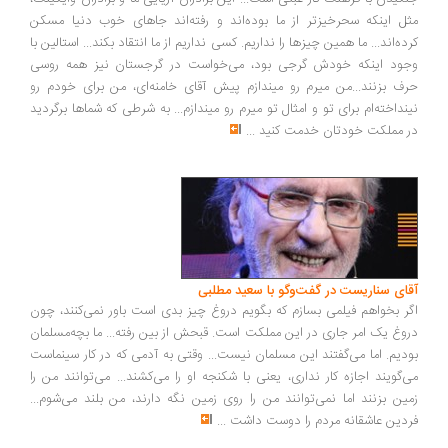
ل اینکه سحرخیزتر از ما بوده‌اند و رفته‌اند جاهای خوب دنیا مسکن
ده‌اند... ما همین چیزها را نداریم. کسی نداریم از ما انتقاد بکند... استالین با
ود اینکه خودش گرجی بود، می‌خواست در گرجستان نیز همه روسی
ف بزنند...من میرم رو میندازم پیش آقای خامنه‌ای، من برای خودم رو
نداخته‌ام برای تو و امثال تو میرم رو میندازم... به شرطی که شماها برگردید
 مملکت خودتان خدمت کنید
...
ای سناریست در گفت‌وگو با سعید مطلبی
ر بخواهم فیلمی بسازم که بگویم دروغ چیز بدی است باور نمی‌کنند، چون
وغ یک امر جاری در این مملکت است. قبحش از بین رفته... ما بچه‌مسلمان
دیم. اما می‌گفتند این مسلمان نیست... وقتی به آدمی که در کار سینماست
‌گویند اجازه کار نداری، یعنی با شکنجه او را می‌کشند... می‌توانند من را
ین بزنند اما نمی‌توانند من را روی زمین نگه دارند، من بلند می‌شوم...
دین عاشقانه مردم را دوست داشت
...