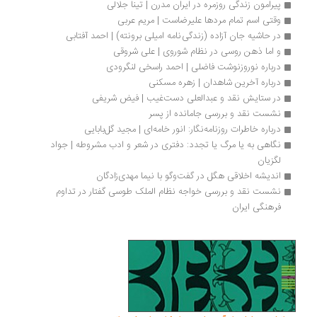
پیرامون زندگی روزمره در ایران مدرن | تینا جلالی
وقتی اسم تمام مردها علیرضاست | مریم عربی
در حاشیه جان آزاده (زندگی نامه امیلی برونته) | احمد آفتابی
و اما ذهن روسی در نظام شوروی | علی شروقی
درباره نوروزنوشت فاضلی | احمد راسخی لنگرودی
درباره آخرین شاهدان | زهره مسکنی
در ستایش نقد و عبدالعلی دست‌غیب | فیض شریفی
نشست نقد و بررسی جامانده از پسر
درباره خاطرات روزنامه‌نگار: انور خامه‌ای | مجید گل‌بابایی
نگاهی به یا مرگ یا تجدد: دفتری در شعر و ادب مشروطه | جواد 
لگزیان
اندیشه اخلاقی هگل در گفت‌وگو با نیما مهدی‌زادگان
نشست نقد و بررسی خواجه نظام الملک طوسی گفتار در تداوم 
فرهنگی ایران