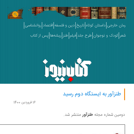
ان خارجی
داستان کوتاه
تاریخ
دین و فلسفه
اقتصاد
روانشناسی
ر
کودک و نوجوان
طرح جلد
فیلم
طنز
ریشه‌ها
پس از کتاب
طنزآور به ایستگاه دوم رسید
16 فروردین 1400
مین شماره مجله
طنزآور
منتشر شد.