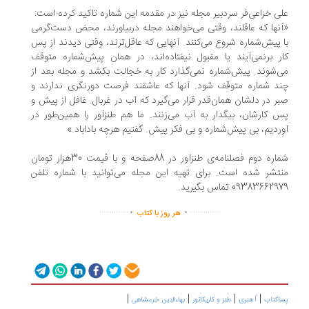
ی خزاعی‌فر سردبیر مجله نیز در مقدمه این شماره تاکید کرده است:
نها که عاقلند، وقتی می‌خواهند مجله دربیاورند، محض دست‌گرمی
 پیش‌شماره شروع می‌کنند. آنهایی که عاقل‌ترند، وقتی دیدند از پس
ر برنمی‌آیند یا مقبول نیفتاده‌اند، در همان پیش‌شماره متوقف
‌شوند. پیش‌شماره نمی‌گذارد کار به خجالت بکشد و مجله بعد از
د شماره متوقف شود. آنها که عاشقند فرصت دورنگری ندارند و
ر در دلشان همان‌قدر قرار می‌گیرد که آب در غربال. غافل از پیش و
 کارشان، بیگدار به آب می‌زنند. ما هم طنزآور را همین‌طور در
ردیم، بی پیش‌شماره و بی فکر پیش. گفتیم هرچه باداباد.»‌
شماره دوم فصلنامه‌ی طنزآور در 88صفحه و با قیمت 30هزار تومان
تشر شده است. برای تهیه این مجله می‌توانید با شماره تلفن
09383662 تماس بگیرید.
.
.
..............
...............
هر روز با کتاب
|
|
|
|
اکتاب
اُ هنری
طنز و کاریکاتور
بهاءالدین خرمشاهی