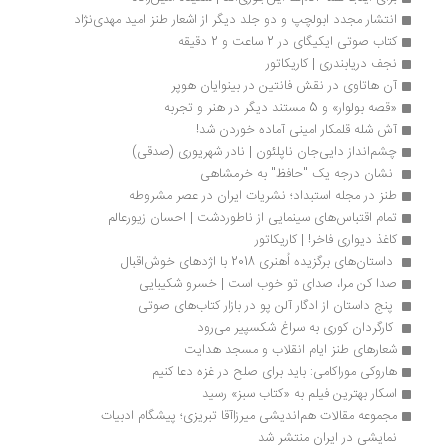
انتشار مجدد ابولچپ و دو جلد دیگر از اشعار طنز امید مهدی‌نژاد
کتاب صوتی ایکیگای در 2 ساعت و 2 دقیقه
نجف دریابندری | کاریکاتور
آن هاتاوی در نقش فانتین در بینوایان هوپر
«قصه بولوار» و 5 مستند دیگر در هنر و تجربه
آش شله قلمکار امینی آماده خوردن شد!
چشم‌انداز دایی‌جان ناپلئون | نادر شهریوری (صدقی)
 نشان درجه یک "حافظ" به خرمشاهی 
طنز در مجله استبداد؛ نشریات ایران در عصر مشروطه
تمام اقتباس‌های سینمایی از ناطوردشت | احسان زيورعالم
کاغذ دیواری فاخر! | کاریکاتور
 داستان‌های برگزیده اُهنری 2018 با اژدهای خوش‌اقبال
صدا کن مرا، صدای تو خوب است | خسرو شکیبایی
 پنج داستان از ادگار آلن پو در بازار کتاب‌های صوتی
 کارگردان کوری به سراغ شکسپیر می‌رود 
شعارهای طنز ایام انقلاب و مسجد هدایت
هاروکی موراکامی: باید برای صلح در غزه دعا کنیم
اسکار بهترین فیلم به «کتاب سبز» رسید
مجموعه مقالات هم‌اندیشی میرزاآقا تبریزی؛ پیشگام ادبیات 
نمایشی در ایران منتشر شد