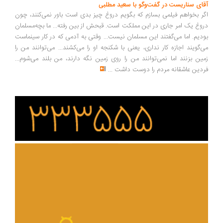
ای سناریست در گفت‌وگو با سعید مطلبی
ر بخواهم فیلمی بسازم که بگویم دروغ چیز بدی است باور نمی‌کنند، چون
وغ یک امر جاری در این مملکت است. قبحش از بین رفته... ما بچه‌مسلمان
دیم. اما می‌گفتند این مسلمان نیست... وقتی به آدمی که در کار سینماست
‌گویند اجازه کار نداری، یعنی با شکنجه او را می‌کشند... می‌توانند من را
ین بزنند اما نمی‌توانند من را روی زمین نگه دارند، من بلند می‌شوم...
دین عاشقانه مردم را دوست داشت
...