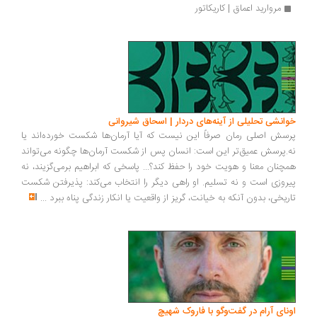
مروارید اعماق | کاریکاتور
انشی تحلیلی از آینه‌های دردار | اسحاق شیروانی
سش اصلی رمان صرفاً این نیست که آیا آرمان‌ها شکست خورده‌اند یا
.پرسش عمیق‌تر این است: انسان پس از شکست آرمان‌ها چگونه می‌تواند
چنان معنا و هویت خود را حفظ کند؟... پاسخی که ابراهیم برمی‌گزیند، نه
روزی است و نه تسلیم. او راهی دیگر را انتخاب می‌کند: پذیرفتن شکست
ریخی، بدون آنکه به خیانت، گریز از واقعیت یا انکار زندگی پناه ببرد
...
ونای آرام در گفت‌وگو با فاروک شهیچ