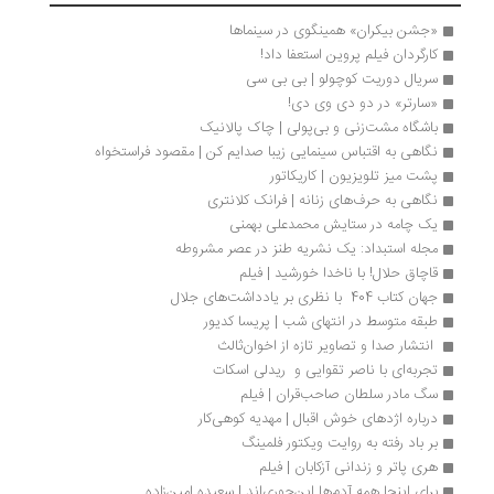
«جشن بیکران» همینگوی در سینما‌ها 
کارگردان فیلم پروین استعفا داد! 
سریال دوریت کوچولو | بی بی سی
«سارتر» در دو دی وی دی!
باشگاه مشت‌زنی و بی‌پولی | چاک پالانیک
نگاهی به اقتباس سینمایی زیبا صدایم کن | مقصود فراستخواه
پشت میز تلویزیون | کاریکاتور
نگاهی به حرف‌های زنانه | فرانک کلانتری
یک چامه در ستایش محمدعلی بهمنی
مجله استبداد: یک نشریه طنز در عصر مشروطه
قاچاق حلال! با ناخدا خورشید | فیلم
جهان کتاب 404  با نظری بر یادداشت‌های جلال
طبقه متوسط در انتهای شب | پریسا کدیور
 انتشار صدا و تصاویر تازه‌ از اخوان‌ثالث 
تجربه‌ای با ناصر تقوایی و  ریدلی اسکات
سگ مادر سلطان صاحب‌قران | فیلم
درباره اژدهای خوش اقبال | مهدیه کوهی‌کار
بر باد رفته به روایت ویکتور فلمینگ
هری پاتر و زندانی آزکابان | فیلم
برای اینجا همه آدم‌ها این‌جوری‌اند | سعیده امین‌زاده