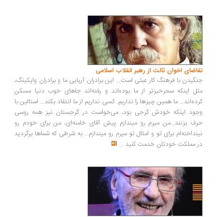
اضای اخوان ثالث از رهبر انقلاب اسلامی
گیدن با فرهنگ کار عبثی است... این برادران آریایی ما و برادران وایکینگ،
ل اینکه سحرخیزتر از ما بوده‌اند و رفته‌اند جاهای خوب دنیا مسکن
ده‌اند... ما همین چیزها را نداریم. کسی نداریم از ما انتقاد بکند... استالین با
ود اینکه خودش گرجی بود، می‌خواست در گرجستان نیز همه روسی
ف بزنند...من میرم رو میندازم پیش آقای خامنه‌ای، من برای خودم رو
نداخته‌ام برای تو و امثال تو میرم رو میندازم... به شرطی که شماها برگردید
 مملکت خودتان خدمت کنید
...