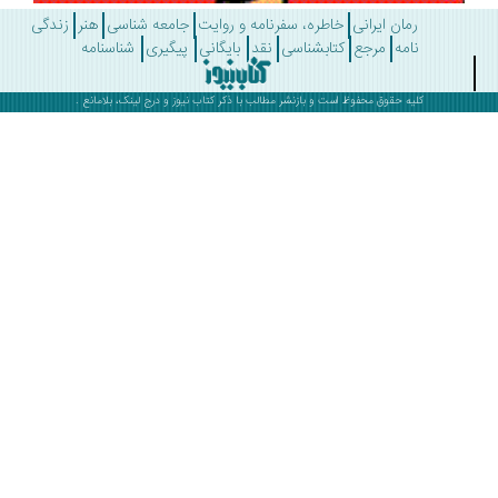
رمان ایرانی
خاطره، سفرنامه و روایت
جامعه شناسی
هنر
زندگی
نامه
مرجع
کتابشناسی
نقد
بایگانی
پیگیری
شناسنامه
کلیه حقوق محفوظ است و بازنشر مطالب با ذکر
کتاب نیوز
و درج لینک، بلامانع .