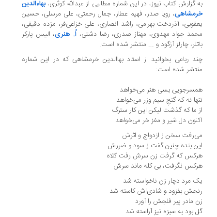
 گزارش کتاب نیوز، در این شماره مطالبی از عبدالله کوثری،
بهاءالدین
مشاهی
، رویا صدر، فهیم عطار، جمال رحمتی، علی مرسلی، حسین
قوبی، آذردخت بهرامی، راشد انصاری، علی خزاعی‌فر، مژده دقیقی،
مد جواد مهدوی، مهناز صدری، رضا دشتی،
اُ. هنری
، الیس پارکر
تلر، چارلز آزگود و ... منتشر شده است.
د رباعی بخوانید از استاد بهاالدین خرمشاهی که در این شماره
تشر شده است:
سرجویی بسی هنر می‌خواهد
ها نه که گنجِ سیم و‌زر می‌خواهد
 ما که گذشت لیکن این کار سترگ
نون دل شیر و مغز خر می‌خواهد‌
‌رفت سخن ز ازدواج ‌و اثرش
ن بنده چنین گفت ز سود و ضررش
کس که گرفت زن سرش رفت کلاه
کس نگرفت، بی کله ماند سرش‌
‌ مرد دچار زن ناخواسته شد
جش بفزود و شادی‌اش کاسته شد
 مادر پیر فلجش را آورد
 بود به سبزه نیز آراسته شد‌