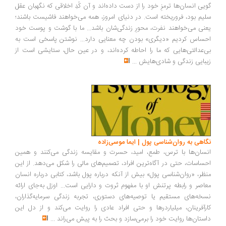
یی انسان‌ها ترمزِ خود را از دست داده‌اند و آن کُدِ اخلاقی که نگهبان عقل
یم بود، فروریخته است. در دنیای امروز، همه می‌خواهند فاشیست باشند؛
نی می‌خواهند نفرت، محورِ زندگی‌شان باشد... ما با گوشت و پوست خود
ساس کردیم «دیگری» بودن چه معنایی دارد... نوشتن پاسخی است به
‌عدالتی‌هایی که ما را احاطه کرده‌اند، و در عین حال، ستایشی است از
بایی زندگی و شادی‌هایش
...
اهی به روان‌شناسی پول | ایما موسی‌زاده
سان‌ها با ترس، طمع، امید، حسرت و مقایسه زندگی می‌کنند و همین
ساسات، حتی در آگاه‌ترین افراد، تصمیم‌های مالی را شکل می‌دهد. از این
ظر، «روان‌شناسی پول» بیش از آنکه درباره پول باشد، کتابی درباره انسان
اصر و رابطه پرتنش او با مفهوم ثروت و دارایی است... اوزل به‌جای ارائه
خه‌های مستقیم یا توصیه‌های دستوری، تجربه زندگی سرمایه‌گذاران،
رآفرینان، میلیاردرها و حتی افراد عادی را روایت می‌کند و از دل این
ستان‌ها روایت خود را برمی‌سازد و بحث را به پیش می‌راند
...