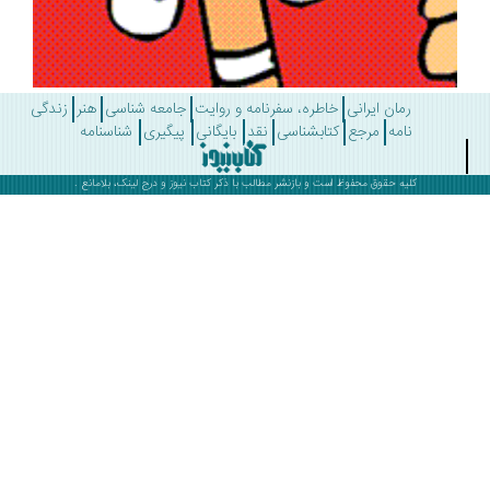
رمان ایرانی
خاطره، سفرنامه و روایت
جامعه شناسی
هنر
زندگی
نامه
مرجع
کتابشناسی
نقد
بایگانی
پیگیری
شناسنامه
کلیه حقوق محفوظ است و بازنشر مطالب با ذکر
کتاب نیوز
و درج لینک، بلامانع .