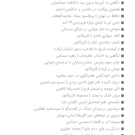
نگاهی به این‌جا بدون مرد | فاطمه صناعتیان
همفری بوگارت در داشتن و نداشتن | فیلم
حافظ در تهران | پروفسور میلاد ملاعبدالوهاب
جین ایر با آزمای ویژه فروردین ۹۹ آمد
شوخی با جام جهانی در جنگل نیستان
کاغذ دیواری فاخر! | کاریکاتور
کشف جاذبه‌ی کتاب | کاریکاتور
از کرامات شیخ ما بالاخره مجوز انتشار گرفت
نگاهی به اجتناب عالیجناب | زهره مسکنی
چاپ سوم پاریس جشن بیکران با ترجمه‌ی غبرایی 
موش و گربه | کاریکاتور
دلایل خودکشی همینگوی در «عید متغیر»
درباره گزیده طنز فوق الدین یزدی | نسیم عرب‌امیری
اکبر جوجه و استخر فرح | احمدرضا کاظمی
میان اشک و لبخند | مجموعه کاریکاتور
جلسه‌ی طنز اسماعیل امینی کاغذی شد
مرغداری در میدان جنگ در گفت‌وگو با سیدسعید هاشمی
مروری بر تپه‌های سبز آفریقا | مانی مهرآور
سینما، آب و آفتابه | محسن حدادی
درنگی بر وای ددم وای! | محمد صابری