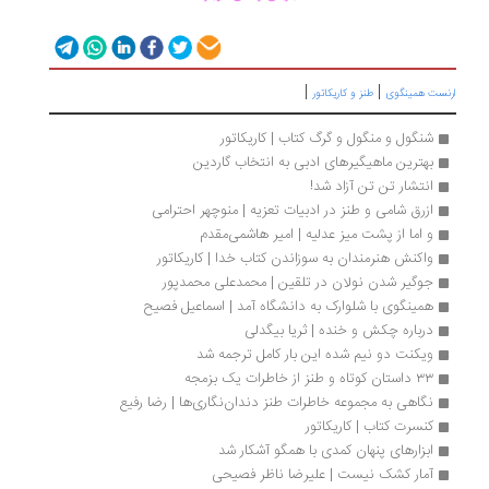
|
|
نست همینگوی
طنز و کاریکاتور
شنگول و منگول و گرگ کتاب | کاریکاتور
بهترین ماهیگیرهای ادبی به انتخاب گاردین 
انتشار تن تن آزاد شد!
ازرق شامی و طنز در ادبیات تعزیه | منوچهر احترامی
و اما از پشت میز عدلیه | امیر هاشمی‌مقدم
واکنش هنرمندان به سوزاندن کتاب خدا | کاریکاتور
جوگیر شدن نولان در تلقین | محمدعلی محمدپور
همینگوی با شلوارک به دانشگاه آمد | اسماعیل فصیح
درباره چکش و خنده | ثریا بیگدلی
ویکنت دو نیم شده این بار کامل ترجمه شد
۳۳ داستان کوتاه و طنز از خاطرات یک‌ بزمجه
نگاهی به مجموعه خاطرات طنز دندان‌نگاری‌ها | رضا رفیع
کنسرت کتاب | کاریکاتور
ابزارهای پنهان کمدی با همگو آشکار شد
آمار کشک نیست | علیرضا ناظر فصیحی 