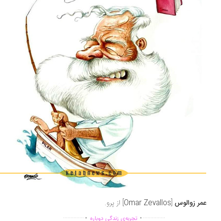
ر زوالوس
[
Omar Zevallos
] از پرو.
.
.
..............
...............
تجربه‌ی زندگی دوباره