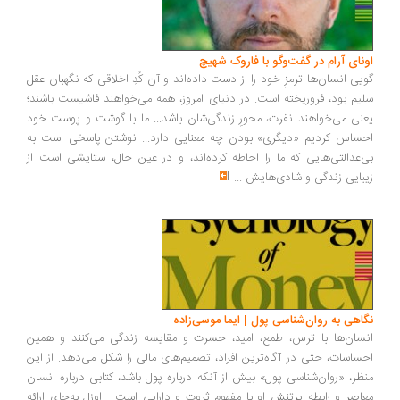
ونای آرام در گفت‌وگو با فاروک شهیچ
یی انسان‌ها ترمزِ خود را از دست داده‌اند و آن کُدِ اخلاقی که نگهبان عقل
یم بود، فروریخته است. در دنیای امروز، همه می‌خواهند فاشیست باشند؛
نی می‌خواهند نفرت، محورِ زندگی‌شان باشد... ما با گوشت و پوست خود
ساس کردیم «دیگری» بودن چه معنایی دارد... نوشتن پاسخی است به
‌عدالتی‌هایی که ما را احاطه کرده‌اند، و در عین حال، ستایشی است از
بایی زندگی و شادی‌هایش
...
اهی به روان‌شناسی پول | ایما موسی‌زاده
سان‌ها با ترس، طمع، امید، حسرت و مقایسه زندگی می‌کنند و همین
ساسات، حتی در آگاه‌ترین افراد، تصمیم‌های مالی را شکل می‌دهد. از این
ظر، «روان‌شناسی پول» بیش از آنکه درباره پول باشد، کتابی درباره انسان
اصر و رابطه پرتنش او با مفهوم ثروت و دارایی است... اوزل به‌جای ارائه