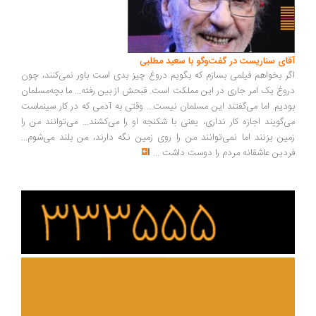
ای سناریست در گفت‌وگو با سعید مطلبی
ر بخواهم فیلمی بسازم که بگویم دروغ چیز بدی است باور نمی‌کنند، چون
وغ یک امر جاری در این مملکت است. قبحش از بین رفته... ما بچه‌مسلمان
دیم. اما می‌گفتند این مسلمان نیست... وقتی به آدمی که در کار سینماست
‌گویند اجازه کار نداری، یعنی با شکنجه او را می‌کشند... می‌توانند من را
ین بزنند اما نمی‌توانند من را روی زمین نگه دارند، من بلند می‌شوم...
دین عاشقانه مردم را دوست داشت
...