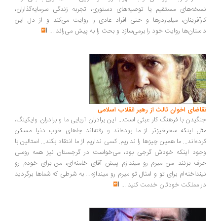
خه‌های مستقیم یا توصیه‌های دستوری، تجربه زندگی سرمایه‌گذاران،
رآفرینان، میلیاردرها و حتی افراد عادی را روایت می‌کند و از دل این
ستان‌ها روایت خود را برمی‌سازد و بحث را به پیش می‌راند
...
اضای اخوان ثالث از رهبر انقلاب اسلامی
گیدن با فرهنگ کار عبثی است... این برادران آریایی ما و برادران وایکینگ،
ل اینکه سحرخیزتر از ما بوده‌اند و رفته‌اند جاهای خوب دنیا مسکن
ده‌اند... ما همین چیزها را نداریم. کسی نداریم از ما انتقاد بکند... استالین با
ود اینکه خودش گرجی بود، می‌خواست در گرجستان نیز همه روسی
ف بزنند...من میرم رو میندازم پیش آقای خامنه‌ای، من برای خودم رو
نداخته‌ام برای تو و امثال تو میرم رو میندازم... به شرطی که شماها برگردید
 مملکت خودتان خدمت کنید
...