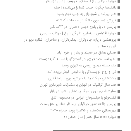
درباره تم‌هایی از فلسفه‌ی ابن‌سینا | علی غزالی‌فر
بانک‌ها چگونه جیب شما را می‌زنند؟ | فیلم
هنر پیرشدن شوپنهاور به چاپ دوم رسید
فروش 4میلیون مانگا در سه ماهه گذشته
بررسی دلایل بلوغ دینی دختران در 13سالگی
درباره اقتباس سینمایی نام گل سرخ | مهتاب ساوجی
پژوهشی درباره جادوگران، بدکاره‌گران، و ساحران: انگاره دیو در 
ایران باستان
صدای عشق در خجند و بخارا و خرم آباد
 خیرالنساءصدخروی در گفت‌وگو با سمانه آتیه‌دوست
یک بسته مربای روسی به تهران رسید
فن و روح نویسندگی با ناقوس گوش‌بریده آمد
یادداشتی بر کاندید یا خوش‌باوری | رضا فکری
صد سال گرافیک در تهران با مشارکت شهرداری تهران
نمایشنامه‌ی تن و دیگر پاره‌های عشق در بازار
گفت‌وگو با فیلسوفان ایرانی در مجموعه آفاق
بررسی واقعه غدیر در قرآن از منظر تفاسیر اهل سنت
قهوه‌سازی «کاستا» و 25هزا پوند جایزه 2020
درباره ۱۰۰۰۰ سال هنر | سارا اصغرزاده