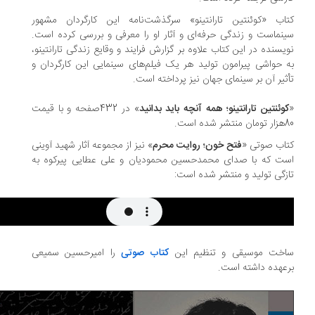
اب «کوئنتین تارانتینو» سرگذشت‌نامه این کارگردان مشهور
نماست و زندگی حرفه‌ای و آثار او را معرفی و بررسی کرده است.
یسنده در این کتاب علاوه بر گزارش فرایند و وقایع زندگی تارانتینو،
 حواشی پیرامون تولید هر یک فیلم‌های سینمایی این کارگردان و
ثیر آن بر سینمای جهان نیز پرداخته است.
وئنتین تارانتینو؛ همه آنچه باید بدانید
» در 432صفحه و با قیمت
شده است.
اب صوتی «
فتح خون؛ روایت محرم
» نیز از مجموعه آثار شهید آوینی
ت که با صدای محمدحسین محمودیان و علی عطایی پیرکوه به
زگی تولید و منتشر شده است:
خت موسیقی و تنظیم این
کتاب صوتی
را امیرحسین سمیعی
عهده داشته است.