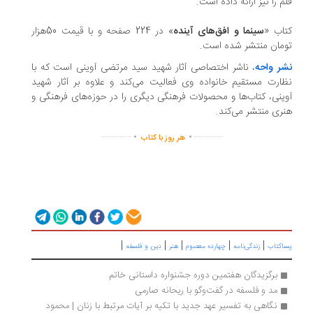
م را نیز ارائه داده است.
اب «
سینما و افق‌های آینده
» در 224 صفحه و با قیمت 50هزار
مان منتشر شده است.
ر واحه
، ناشر اختصاصی آثار شهید سید مرتضی آوینی است که با
ارت مستقیم خانواده وی فعالیت می‌کند و علاوه بر آثار شهید
ینی، کتاب‌ها و محصولات فرهنگی دیگری را در حوزه‌های فرهنگی و
ری منتشر می‌کند.
.
.
...............
..............
هر روز با کتاب
|
|
|
|
|
اکتاب
زندگی‌نامه
چهارده معصوم
هنر
دین و فلسفه
برگزیدگان هفتمین دوره جشنواره داستانی خاتم
مد و فلسفه در گفت‌وگو با ریحانه صارمی
نگاهی به تفسیر عهد جدید با تکیه بر آیات مرتبط با زنان | محمود 