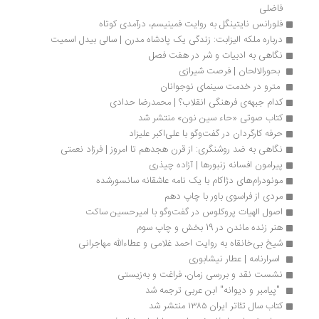
فاضلی
فلورانس نایتینگل به روایت فمینیسم، درآمدی کوتاه
درباره ملکه الیزابت: زندگی یک پادشاه مدرن | سالی بیدل اسمیت
نگاهی به ادبیات و شر در هفت فصل
 بحورالالحان | فرصت شیرازی
 مترو در خدمت سینمای نوجوانان
کدام جبهه‌ی فرهنگی انقلاب؟ | محمدرضا حدادی 
کتاب صوتی «حاء سین نون» منتشر شد
حرفه کارگردان در گفت‌وگو با علی‌اکبر علیزاد
نگاهی به ضد روشنگری: از قرن هجدهم تا امروز | فرزاد نعمتی
پیرامون افسانه زنبورها | آزاده چیذری 
مونودرام‌های دژاکام با یک نامه عاشقانه سانسورشده
مردی از فراسوی باور با چاپ دهم
اصول الهیات پروکلوس در گفت‌وگو با امیرحسین ساکت
هنر زنده ماندن در 19 بخش و چاپ سوم
شیخ بی‌خانقاه به روایت احمد غلامی و عطاءالله مهاجرانی
 اسرارنامه | عطار نیشابوری
نشست نقد و بررسی زمان، فراغت و به‌زیستی
 "پیامبر و دیوانه" ابن عربی ترجمه شد 
کتاب سال تئاتر ایران ۱۳۸۵ منتشر شد