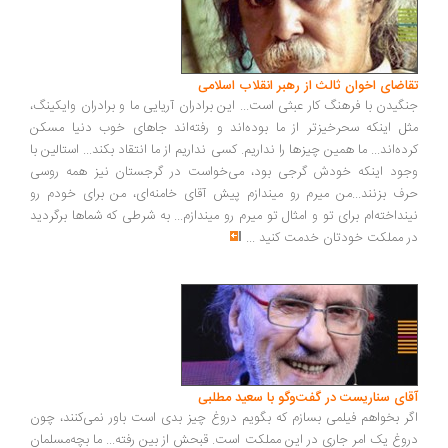
اضای اخوان ثالث از رهبر انقلاب اسلامی
گیدن با فرهنگ کار عبثی است... این برادران آریایی ما و برادران وایکینگ،
ل اینکه سحرخیزتر از ما بوده‌اند و رفته‌اند جاهای خوب دنیا مسکن
ده‌اند... ما همین چیزها را نداریم. کسی نداریم از ما انتقاد بکند... استالین با
ود اینکه خودش گرجی بود، می‌خواست در گرجستان نیز همه روسی
ف بزنند...من میرم رو میندازم پیش آقای خامنه‌ای، من برای خودم رو
نداخته‌ام برای تو و امثال تو میرم رو میندازم... به شرطی که شماها برگردید
 مملکت خودتان خدمت کنید
...
ای سناریست در گفت‌وگو با سعید مطلبی
ر بخواهم فیلمی بسازم که بگویم دروغ چیز بدی است باور نمی‌کنند، چون
وغ یک امر جاری در این مملکت است. قبحش از بین رفته... ما بچه‌مسلمان