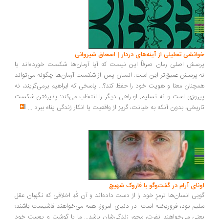
انشی تحلیلی از آینه‌های دردار | اسحاق شیروانی
سش اصلی رمان صرفاً این نیست که آیا آرمان‌ها شکست خورده‌اند یا
.پرسش عمیق‌تر این است: انسان پس از شکست آرمان‌ها چگونه می‌تواند
چنان معنا و هویت خود را حفظ کند؟... پاسخی که ابراهیم برمی‌گزیند، نه
روزی است و نه تسلیم. او راهی دیگر را انتخاب می‌کند: پذیرفتن شکست
ریخی، بدون آنکه به خیانت، گریز از واقعیت یا انکار زندگی پناه ببرد
...
ونای آرام در گفت‌وگو با فاروک شهیچ
یی انسان‌ها ترمزِ خود را از دست داده‌اند و آن کُدِ اخلاقی که نگهبان عقل
یم بود، فروریخته است. در دنیای امروز، همه می‌خواهند فاشیست باشند؛
نی می‌خواهند نفرت، محورِ زندگی‌شان باشد... ما با گوشت و پوست خود