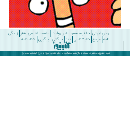
رمان ایرانی
خاطره، سفرنامه و روایت
جامعه شناسی
هنر
زندگی
نامه
مرجع
کتابشناسی
نقد
بایگانی
پیگیری
شناسنامه
کلیه حقوق محفوظ است و بازنشر مطالب با ذکر
کتاب نیوز
و درج لینک، بلامانع .