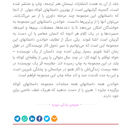
د از آن به همت انتشارات نیستانِ هنر ترجمه، چاپ و منتشر شده
ت، گنجینه گرانبهایی است از بهترین داستانهای کوتاه جهان. از آنجا
 داستانهای این مجموعه چند مرحله داوری را از سر می‌گذرانند،
‌توان آنها را از برترین‌ها دانست. خواندن داستانهای این مجموعه به
انندگان امکان می‌دهد تا با دغدغه‌ها، معضلات، بیم‌ها و امیدها،
رت‌ها و در یک کلام هر آنچه که انسان معاصر با آن دست به
یبان است آشنا شوند. یکی دیگر از لطایف خواندن داستانهای این
موعه این است که می‌توانیم با سیر تحول آثار نویسندگان در طول
ان آشنا شویم. بسیار پیش آمده چند داستان از یک نویسنده –
اه نوقلم یا کهنه کار- در چند سال متوالی یا پس از وقفه‌ای کوتاه یا
ند در این مجموعه به چاپ رسیده اند. مقایسه اثر یک نویسنده در
ه بیست زندگی‌اش با آثار همو در میانسالی و پختگی شیرین است
این به مدد قدمت صد و اند ساله چاپ این مجموعه فراهم است.
اندن همه داستانهای همه مجلدات مجموعه داستانهای کوتاه
گزیده جایزه ا. هنری را از دست ندهید که هریک لطف خاصی برای
د دارند.
.
.
..............
...............
تجربه‌ی زندگی دوباره