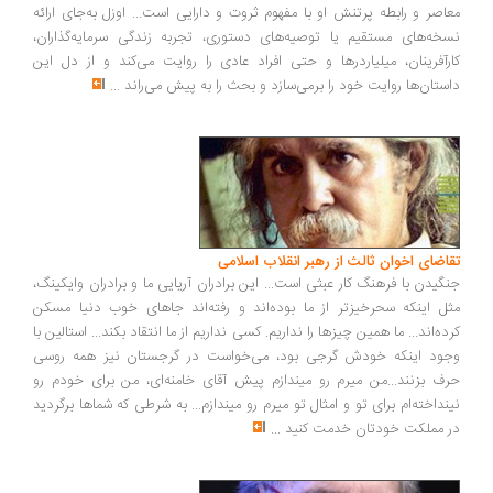
اصر و رابطه پرتنش او با مفهوم ثروت و دارایی است... اوزل به‌جای ارائه
خه‌های مستقیم یا توصیه‌های دستوری، تجربه زندگی سرمایه‌گذاران،
رآفرینان، میلیاردرها و حتی افراد عادی را روایت می‌کند و از دل این
ستان‌ها روایت خود را برمی‌سازد و بحث را به پیش می‌راند
...
اضای اخوان ثالث از رهبر انقلاب اسلامی
گیدن با فرهنگ کار عبثی است... این برادران آریایی ما و برادران وایکینگ،
ل اینکه سحرخیزتر از ما بوده‌اند و رفته‌اند جاهای خوب دنیا مسکن
ده‌اند... ما همین چیزها را نداریم. کسی نداریم از ما انتقاد بکند... استالین با
ود اینکه خودش گرجی بود، می‌خواست در گرجستان نیز همه روسی
ف بزنند...من میرم رو میندازم پیش آقای خامنه‌ای، من برای خودم رو
نداخته‌ام برای تو و امثال تو میرم رو میندازم... به شرطی که شماها برگردید
 مملکت خودتان خدمت کنید
...