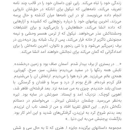
دگی خود را تباه می‌کند. رایی تون داستان خود را در قالب چند نامه
ریف می‌کند، نامه‌هایی که نیکول برای آنانکه در حق‌شان ناروایی
جام داده می‌نویسد. او در این نامه‌ها میان گذشته و حال پرسه
‌زند، آخرین پیامهای خود را درباره رنج‌هایی که کشیده و آزارهایی
 داده انشا می‌کند، خطاهایش را بازمی‌گوید و برای اشتباهات
شتناکش عذر می‌خواهد. نیکول که از ترس همسر وحشی و نیمه
نونش ناگزیر از خانه فرار می‌کند، پس از یک شبانه روز دربه‌دری در
ف زمین‌گیر می‌شود و با تنی رنجور و ناتوان، آخرین نامه‌اش را برای
دادگرانی که گمان می‌کند برای نجاتش خواهند آمد انشا می‌کند.
.. در بستری از برف بیدار شدم. آسمان صاف بود و زمین درخشنده.
بش همه رنگها را در سفید می‌دیدم: بنفش، سبز، سرخ، کهربایی.
ه‌ی عالم می‌لرزید. هر ذره هوا را می‌دیدم. ارتعاش آن را می‌شنیدم.
ر کردم مُرده‌ام. فارغ بودم از درد و سرما و فقدان و گرسنگی. با
ای بلند خندیدم. چیزی به من صدمه نزد. بعد فرشته‌ای ظاهر شد،
ویی کوچک. نزدیک آمد و ایستاد. صورتش در سایه بود. تیره
‌نظر می‌رسید. چشمان درشتش تیره‌تر... می‌خواستم در دستانم
ه‌اش دارم... این اتفاق تقریبا افتاد و من از شعف ناب آن لرزیدم.
د بدنم شروع کرد به لرزیدن، گرفتکی‌های شدید و این آخر کار بود.
زگشت پرجنبش من به این دنیا...»
موعه داستانهای برگزیده جایزه ا. هنری که تا به حال سی و شش