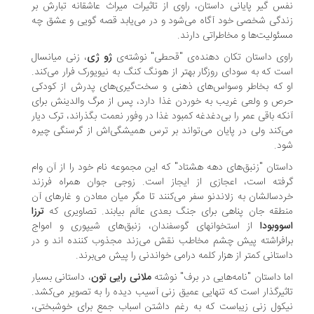
س گیر پایانی داستان، راوی از تاثیرات میراث عاشقانه تبارش بر
دگی شخصی خود آگاه می‌شود و در می‌یابد قصه گویی و عشق چه
ئولیت‌ها و مخاطراتی دارند.
وی داستان تکان دهنده‌ی "قحطی" نوشته‌ی
ژو ژی
، زنی میانسال
ت که به سودای روزگار بهتر از هونگ کنگ به نیویورک فرار می‌کند.
 که بخاطر وسواس‌های ذهنی و سخت‌گیری‌های پدرش از کودکی
ص و ولعی غریب به خوردن غذا دارد، پس از مرگ والدینش برای
که باقی عمر را بی‌دغدغه کمبود غذا در وفور نعمت بگذراند، ترک دیار
‌کند ولی در پایان می‌تواند بر ترس همیشگی‌اش از گرسنگی چیره
د.
ستان "زنبق‌های دهه هشتاد" که این مجموعه نام خود را از آن وام
فته است، اعجازی از ایجاز است. زوجی جوان همراه فرزند
دسالشان به زلاندنو سفر می‌کنند تا مگر میان معادن و غارهای آن
طقه جان پناهی برای جنگ بعدی عالَم بیابند. تصاویری که
ترزا
ووبودا
از استخوانهای گوسفندان، زنبق‌های شیپوری و امواج
افراشته پیش چشم مخاطب نقش می‌زند مجذوب کننده اند و در
ستانی کمتر از هزار کلمه درامی خواندنی را پیش می‌برند.
ا داستان "نامه‌هایی در برف" نوشته
ملانی رایی تون
، داستانی بسیار
ثیرگذار است که تنهایی عمیق زنی آسیب دیده را به تصویر می‌کشد.
کول زنی زیباست که به رغم داشتن اسباب جمع برای خوشبختی،