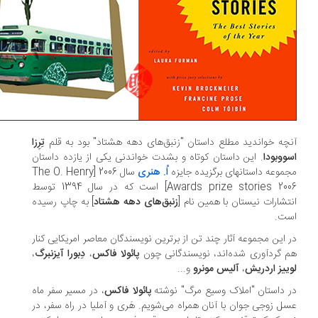
چه خواندید مطلع داستان "زنبق‌های دهه هشتاد" بود به قلم
تِرِزا
ووبودا
. این داستان کوتاه و بشدت خواندنی یکی از یازده داستان
موعه داستانهای برگزیده جایزه
اُ. هنری
سال 2006 [The O. Henry
Awards prize stories 2006] است که در سال 1394 توسط
تشارات نیستان با همین نام [
زنبق‌های دهه هشتاد
] به چاپ رسیده
ت.
 این مجموعه آثار چند تن از برترین نویسندگان معاصر امریکایی کنار
 گردآوری شده‌اند، نویسندگانی چون
پائولا فاکس
،
دِبورا آیزنبرگ
،
ییز اردریش
،
آلیس مونرو
و...
 داستان "املاک وسیع مرگ" نوشته
پائولا فاکس
، در مسیر سفر ماه
ل زوجی جوان با آنان همراه می‌شویم. هَری و آملیا در راه سفر، در