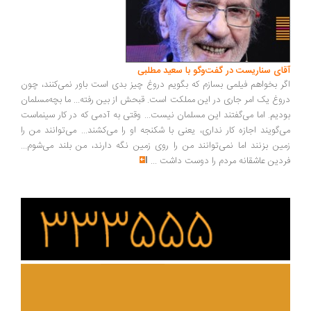
ای سناریست در گفت‌وگو با سعید مطلبی
ر بخواهم فیلمی بسازم که بگویم دروغ چیز بدی است باور نمی‌کنند، چون
وغ یک امر جاری در این مملکت است. قبحش از بین رفته... ما بچه‌مسلمان
دیم. اما می‌گفتند این مسلمان نیست... وقتی به آدمی که در کار سینماست
‌گویند اجازه کار نداری، یعنی با شکنجه او را می‌کشند... می‌توانند من را
ین بزنند اما نمی‌توانند من را روی زمین نگه دارند، من بلند می‌شوم...
دین عاشقانه مردم را دوست داشت
...