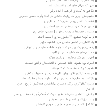
یادداشتی بر چپ‌دست‌‌ها | امیر خداوردی
ببری که سراغ چای آمد و انیمیشن شد
نگاهی به کمیته‌ی ابراهیم | ایده برقی
مشروطه‌ی ایران به روایت عثمانی در گفت‌وگو با حسن حضرتی
نشست نقد و بررسی هیچکاک و آغاباجی
مروری بر شتابان زیستن | عباس اسماعیلی
درباره برخوردها در زمانه برخورد | محسن حاجی‌پور
و اما کوسه شکم‌پر 12‌میلیون‌دلاری | نسیم آصف
یادداشتی بر دشمن دشمن من | آناهید خزیر
به سپیدی یک رویا در گفت‌وگو با فاطمه سلیمانی ازندریانی
داستا‌ن‌های خموشان منزوی از کامو
آخرین روز یک محکوم  | ویکتور هوگو
امیرخانی: تصویر خالد حسینی از افغانستان واقعی نیست
هر برند یک قصه است در 7 مرحله
درباره استراتژی کلان ایران: تاریخ سیاسی | سمیرا دردشتی
بازگشت به وطن با دایاسپورا در گفت‌وگو با پیمان حقیقت‌طلب
درباره آنفلوآنزای بزرگ: داستان مرگبارترین همه‌گیری تاریخ | جان 
ام. بری
واقعه‌ی ناتمام یا سقوط قلعه‌ی الموت در گفت‌وگو با فاطمه علی‌اصغر
و اما غرق‌شدن تمدن‌ها | صبا صحبتی
۱۳ کمال انسانی در طایر فرخ پی | مهدی گلبخش