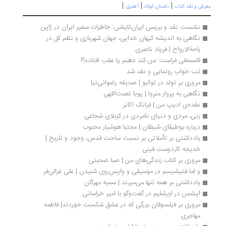
|
|
|
رفی و نقد کتاب
داستان کوتاه
اُ هنری
نشست نقد و بررسی ایران‌تایشی: خاطرات سفیر ایران در ژاپن
نگاهی به اندیشه‌ کیهان ‌خدایی، جهان ‌شهریاری و نظم کل در 
راحةالارواح | فریاد ناصری
قاسمعلی فراست: من کند ذهنم یا عقب افتاده؟!
تب خواب رونمایی و نقد شد
مروری بر تولد در توکیو | صدیقه رضوانی‌نیا
نگاهی به پرواز منروا | پویا نعمت‌‌اللهی
عقده‌ی ادیپ من | فرانک اکانر
زنی، مردی و دنیای نامردی در کربلای شجاعی
درباره بوطیقای شیطان | مجتبا هوشیار محبوب
یادداشتی بر تأملاتی بر نسبت ساحت قدس، وجود و تاریخ | 
خدیجه کاردوست فینی
مروری بر کتاب زندگی‌های من | صبا صحبتی
و اما فتیشیسم در موسیقی و واپس‌روی شنیدن | علی غزالی‌فر
یادداشتی بر همه تنها می‌میرند | سمیه مهرگان
آیشمن در اورشلیم در گفت‌وگو با امیر خراسانی
مروری بر فیلسوفان بزرگی که در عشق شکست خوردند| فاطمه 
مهاجری