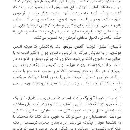
ومکزیکو توقف می‌کنند تا با پدرِ به قهر رفته و بیمار هری دیدار کنند.
 این ملاقات آملیا با کودکی تلخ همسرش آشنا شده و درمی یابد که
شته او آن گونه که خودش آرزو داشت هرگز ترک یا فراموش
واهد شد. او درمی‌یابد با مردی ازدواج کرده که هیچ نمی‌شناسدش.
ئولا فاکس، نویسنده رمان مشهور و جایزه گرفته‌ی بَرده رقصان، در
ن داستان کوتاه با چیره دستی تمام از طریق حوادث ساده و حتی به
م نیامدنی، تحول عاطفی ظریفی را به تصویر می‌کشد.
ستان "عشق" نوشته
آلیس مونرو
، یک بلاتکلیفیِ کلاسیکِ آلیس
نرویی را به نمایش می‌گذارد. گریس دختری جوان و فقیر است که با
انی بنام مائوری آشنا می‌شود. مائوری که جوانی موفق و خانواده دار
ت از او درخواست ازدواج میکند. ولی گریس با اینکه می‌داند این
دواج از هر نظر به نفع اوست، با اقدامی عجیب همه چیز را خراب
‌کند. در این داستان ضربه اصلی را همان ابتدا دریافت می‌کنیم،
انجا که گریس بعد از چهل سال به منزل خانواده مائوری بازمی
دد.
پنجره" را
دِبورا آیزنبرگ
نوشته است. شخصیتهای داستانهای آیزنبرگ
لب می‌کوشند گذشته و حال را آشتی دهند و تلاش آنان برای ساختن
 زندگی کامل از خرده تجربیاتشان هسته اخلاقی داستان را تشکیل
‌دهد. شخصیتهای وی نمی‌توانند به خوبی درک کنند که هستند یا
 تنگناها خود را چگونه می‌یابند. در داستان پنجره، کریستینا از یک
نه فرو پاشیده فرار می‌کند و به زندگی مردی مرموز و پسر کوچک و