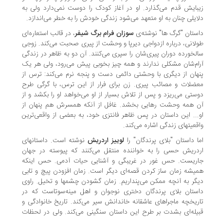
بایش قدم می‌گذارد. او در آغاز کودک را دوست نمی‌دارد ولی به
ایلی چنان به او متعهد می‌شود زندگی خودش را به خطر می‌اندازد.
ستان "گرگ ها" نوشته‌ی
سوزان فرام برگ شیفر
، در قالب استعاره‌ای
لانی، درباره ازدواجی دیرپا و وحشت از پیری صحبت می‌کند. زوجی
لخورده دوران پیری‌شان را سپری می‌کنند. آن دو به ظاهر در زندگی
ام‌شان مشکلی ندارند و همه چیز بخوبی پیش می‌رود، ولی هر یک
هان از دیگری با وحشتی دائمی دست و پنجه نرم می‌کند: ترس از
ضلات و مصائب پیری. زن برای فرار از این ترس، با گرگی طرح
ستی می‌ریزد و پس از تلاش بسیار از او می‌خواهد او را بکشد و از
 همه وحشت رهایی بخشد. غافل از آنکه همسرش هم پنهان از
... این داستان در پس ظاهر فانتزی خود، به بعضی از واقعی‌ترین
قعیتهای زندگی اشاره می‌کند.
ا داستان "بلای پرندگان" را
لوییز اردریش
نوشته است. داستانهای
دریش حسی را به خواننده منتقل می‌کنند که پیوسته در جهان
ریست. حس غور در غریبگی و آشنایی حیات آدمی. حس اینکه
یشه زمان ساز کردن قصه‌ای دیگر است. زمان افزودن پیچ و تابی
گر به آنچه ممکن می‌پنداریم. زمان گشودن چشمها و تخیل. راوی
ستان بلای پرندگان دختری نوجوان و اهل مینه‌سوتاست که در
ریخچه ماجراهای عاشقانه خاندانش سیر می‌کند. تاریخ خانوادگی و
یله‌ای بشدت بر طرح این داستان سنگینی می‌کند. ولی در لحظات