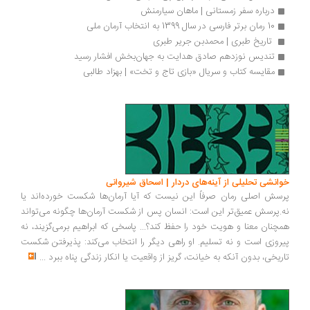
درباره سفر زمستانی | ماهان سیارمنش
10 رمان برتر فارسی در سال 1399 به انتخاب آرمان ملی
 تاریخ طبری | محمدبن جریر طبری
تندیس نوزدهم صادق هدایت به جهان‌بخش افشار رسید
مقایسه کتاب و سریال «بازی تاج و تخت» | بهزاد طالبی
انشی تحلیلی از آینه‌های دردار | اسحاق شیروانی
سش اصلی رمان صرفاً این نیست که آیا آرمان‌ها شکست خورده‌اند یا
.پرسش عمیق‌تر این است: انسان پس از شکست آرمان‌ها چگونه می‌تواند
چنان معنا و هویت خود را حفظ کند؟... پاسخی که ابراهیم برمی‌گزیند، نه
روزی است و نه تسلیم. او راهی دیگر را انتخاب می‌کند: پذیرفتن شکست
ریخی، بدون آنکه به خیانت، گریز از واقعیت یا انکار زندگی پناه ببرد
...