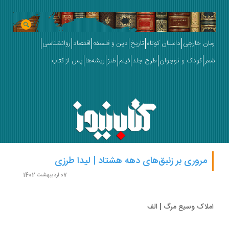
ان خارجی
داستان کوتاه
تاریخ
دین و فلسفه
اقتصاد
روانشناسی
ر
کودک و نوجوان
طرح جلد
فیلم
طنز
ریشه‌ها
پس از کتاب
مروری بر زنبق‌های دهه هشتاد | لیدا طرزی
07 اردیبهشت 1402
لاک وسیع مرگ | الف