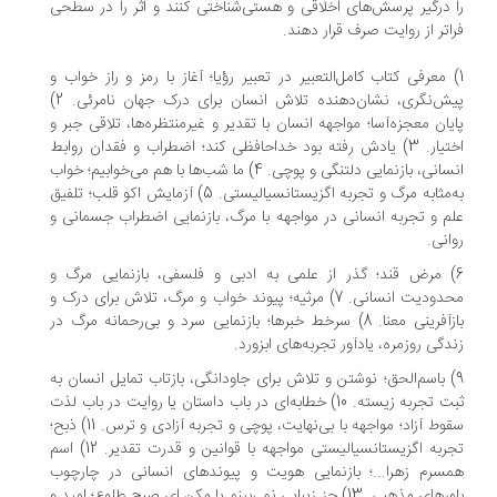
 درگیر پرسش‌های اخلاقی و هستی‌شناختی ‌کنند و اثر را در سطحی
اتر از روایت صرف قرار دهند.
) معرفی کتاب کامل‌التعبیر در تعبیر رؤیا؛ آغاز با رمز و راز خواب و
پیش‌نگری، نشان‌دهنده تلاش انسان برای درک جهان نامرئی. 2)
یان معجزه‌آسا؛ مواجهه‌ انسان با تقدیر و غیرمنتظره‌ها، تلاقی جبر و
اختیار. 3) یادش رفته بود خداحافظی کند؛ اضطراب و فقدان روابط
انسانی، بازنمایی دلتنگی و پوچی. 4) ما شب‌ها با هم می‌خوابیم؛ خواب
به‌مثابه‌‌ مرگ و تجربه‌ اگزیستانسیالیستی. 5) آزمایش اکو قلب؛ تلفیق
م و تجربه انسانی در مواجهه با مرگ، بازنمایی اضطراب جسمانی و
انی.
6) مرض قند؛ گذر از علمی به ادبی و فلسفی، بازنمایی مرگ و
محدودیت انسانی. 7) مرثیه؛ پیوند خواب و مرگ، تلاش برای درک و
بازآفرینی معنا. 8) سرخط خبرها؛ بازنمایی سرد و بی‌رحمانه مرگ در
دگی روزمره، یادآور تجربه‌های ابزورد.
9) باسم‌الحق؛ نوشتن و تلاش برای جاودانگی، بازتاب تمایل انسان به
ثبت تجربه زیسته. 10) خطابه‌ای در باب داستان یا روایت در باب لذت
سقوط آزاد؛ مواجهه با بی‌نهایت، پوچی و تجربه آزادی و ترس. 11) ذبح؛
تجربه اگزیستانسیالیستی مواجهه با قوانین و قدرت تقدیر. 12) اسم
سرم زهرا...؛ بازنمایی هویت و پیوندهای انسانی در چارچوب
باورهای مذهبی. 13) جز زیبایی نمی‌بینم یا مکن ای صبح طلوع؛ امید و