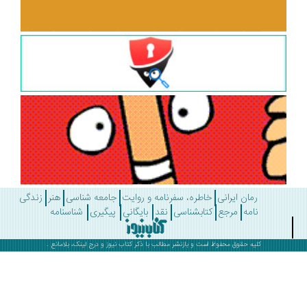
رمان ایرانی
خاطره، سفرنامه و روایت
جامعه شناسی
هنر
زندگی
نامه
مرجع
کتابشناسی
نقد
بایگانی
پیگیری
شناسنامه
کلیه حقوق محفوظ است و بازنشر مطالب با ذکر
کتاب نیوز
و درج لینک، بلامانع .