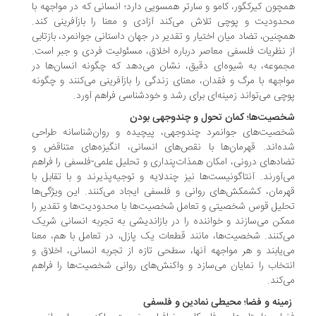
چون کیرکگور، کامو و سارتر همسویی دارد؛ انسانی که در مواجهه با
دودیت و پوچی تلاش می‌کند آزادی و معنا را بازآفرینی کند.
چنین، تضاد میان اختیار و تقدیر در جهان داستانی جوانمرد، بازتابی
 نظریات فلسفی معاصر درباره اخلاق، مسئولیت فردی و جبر است.
موعه، به شیوه‌ای دقیق، نشان می‌دهد که چگونه انسان‌ها در
اجهه با مرگ و فقدان، معنای زندگی را بازآفرینی می‌کنند و چگونه
چی می‌تواند زمینه‌ای برای رشد و خودشناسی فراهم آورد.
صیت‌ها؛ کمان تحول و چندوجهی بودن
صیت‌های جوانمرد چندوجهی، پیچیده و روان‌شناسانه طراحی
ه‌اند. قهرمان‌ها با نقص‌های انسانی، انگیزه‌های متناقض و
ادهای درونی، امکان همذات‌پنداری و تحلیل علمی-فلسفی را فراهم
‌آورند. آنتاگونیست‌ها نیز چندلایه و توجیه‌پذیرند و با تقابل با
رمان، کشمکش‌های روانی و فلسفی ایجاد می‌کنند. این ویژگی‌ها
لیل قوس شخصیتی و تعامل شخصیت‌ها با محدودیت‌ها و تقدیر را
کن می‌سازند و خواننده را در بازاندیشی به تجربه انسانی شریک
‌کنند. شخصیت‌ها، مانند قطعات یک پازل، در تعامل با هم، معنا
‌یابند و هر مواجهه آنها، سطحی تازه از تجربه انسانی، اخلاق و
تخاب را نمایان می‌سازد و واکنش‌های روانی شخصیت‌ها را فراهم
‌کند.
زمینه و فضا؛ محیطی نمادین و فلسفی