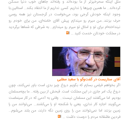
ل اینکه سحرخیزتر از ما بوده‌اند و رفته‌اند جاهای خوب دنیا مسکن
ده‌اند... ما همین چیزها را نداریم. کسی نداریم از ما انتقاد بکند... استالین با
ود اینکه خودش گرجی بود، می‌خواست در گرجستان نیز همه روسی
ف بزنند...من میرم رو میندازم پیش آقای خامنه‌ای، من برای خودم رو
نداخته‌ام برای تو و امثال تو میرم رو میندازم... به شرطی که شماها برگردید
 مملکت خودتان خدمت کنید
...
ای سناریست در گفت‌وگو با سعید مطلبی
ر بخواهم فیلمی بسازم که بگویم دروغ چیز بدی است باور نمی‌کنند، چون
وغ یک امر جاری در این مملکت است. قبحش از بین رفته... ما بچه‌مسلمان
دیم. اما می‌گفتند این مسلمان نیست... وقتی به آدمی که در کار سینماست
‌گویند اجازه کار نداری، یعنی با شکنجه او را می‌کشند... می‌توانند من را
ین بزنند اما نمی‌توانند من را روی زمین نگه دارند، من بلند می‌شوم...
دین عاشقانه مردم را دوست داشت
...