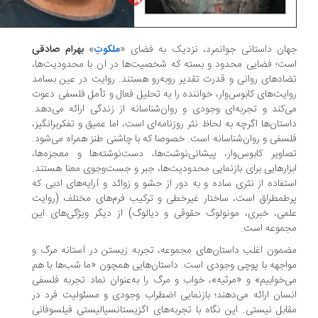
ان داستانی جوانمرد، نزدیک به فضای «
ملکوتِ
»
بهرام صادقی
ت؛ فضایی محدود و بسته که شخصیت‌ها در آن با محدودیت‌ها،
ادهای روانی و قدرت تقدیر روبه‌رو هستند. روایت در عین بسامد
ایت‌های کابوس‌وار، خواننده را به تحلیل فعال و تأمل فلسفی دعوت
‌کند و تجربه‌ای وجودی و روان‌شناسانه از زندگی ارائه می‌دهد.
ستان‌ها اگرچه به لحاظ نثر روزنامه‌ای است، اما عمیق و تفکربرانگیز،
سفی و روان‌شناسانه است. خصوصا که با چاشنی طنز همراه می‌شود.
اویر کابوس‌وار، پیشانی‌نوشت‌ها، دست‌نوشته‌ها و معجزه‌ها،
زارهایی برای بازنمایی محدودیت‌ها، جبر و جست‌وجوی معنا هستند.
تفاده از نثری ساده و به دور از حشو و زوائد و آرایه‌های ادبی که
طمطراق است، ساختار غیرخطی و ترکیب فرم‌های مختلف (روایت
می، خبری، مونولوگ حقوقی و دیالوگ) از دیگر ویژگی‌های این
جموعه است.
مون اغلب داستان‌های مجموعه، تجربه‌ زیستن در آستانه‌ مرگ و
اجهه با پوچی وجودی است. داستان‌هایی همچون «ما شب‌ها با هم
‌خوابیم» و «مرثیه»، خواب و مرگ را به‌عنوان نماد تجربه‌ فلسفی
سان ارائه می‌دهند؛ بازنمایی اضطراب وجودی و مسئولیت فرد در
ابل نیستی. این نگاه با تجربه‌های اگزیستانسیالیستی فیلسوفانی