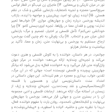
نور در میان تاریکی و بی‌معنایی. 14) ماجرای زن غیب‌گو در قطار لوکس
یع‌السیر؛ معجزه و تجربه نامتعارف، بازنمایی شگفتی و شک در نظم
هستی. 15) آینده زیباى تو؛ امید، پیش‌بینی و مواجهه با آینده، بازتاب
اندیشه بورخس درباره زمان و جهان‌های موازی. 16) خواب‌ها تعبیر
ندارند؛ پوچی و فقدان معنا در رؤیاها، تجربه ابزوردیستی کامو. 17) چرا
دکشی نمی‌کنم؟؛ تأمل فلسفی بر اختیار، تصمیم و مرگ؛ بازنمایی
تنش میان جبر و انتخاب. 18) یک پاورقی به نام چنین گفت بورخس؛
جاع مستقیم به بورخس و بی‌نهایت متن، زمان و معنا، تأکید بر
نامتنیت و ساختار هزارتو.
انمرد، در هر داستان، خواننده را به کاوش فلسفی و هنری دعوت
‌کند و تجربه‌ای چندلایه ارائه می‌دهد؛ خواننده در مرکز جهان
زل‌گونه متن قرار می‌گیرد و به «خواننده فعال» بدل می‌شود که بیانگر
ان‌بینی پیچیده و فلسفی نویسنده است؛ جهانی که در آن مرگ،
دیر، خواب، بیداری و معجزه در هم تنیده‌اند. این جهان داستانی در
متداد سنت داستان‌نویسی ایران و همسویی با فلسفه
زیستانسیالیستی و نقد پست‌مدرن، تجربه‌ای چندلایه و ژرف از
ستن در آستانه مرگ ارائه می‌دهد. ارجاعات فلسفی و ادبی مجموعه
 را در بستری مدرن و جهانی قرار می‌دهد: بورخس با جهان‌های
‌نهایت و کتابخانه‌های نامحدود، رولان بارت با مفهوم خواننده‌ فعال،
یدا با نظریه متن و حاشیه، الیاده با اسطوره، و «پیشانی‌نوشت» و