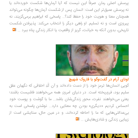
سش اصلی رمان صرفاً این نیست که آیا آرمان‌ها شکست خورده‌اند یا
.پرسش عمیق‌تر این است: انسان پس از شکست آرمان‌ها چگونه می‌تواند
چنان معنا و هویت خود را حفظ کند؟... پاسخی که ابراهیم برمی‌گزیند، نه
روزی است و نه تسلیم. او راهی دیگر را انتخاب می‌کند: پذیرفتن شکست
ریخی، بدون آنکه به خیانت، گریز از واقعیت یا انکار زندگی پناه ببرد
...
ونای آرام در گفت‌وگو با فاروک شهیچ
یی انسان‌ها ترمزِ خود را از دست داده‌اند و آن کُدِ اخلاقی که نگهبان عقل
یم بود، فروریخته است. در دنیای امروز، همه می‌خواهند فاشیست باشند؛
نی می‌خواهند نفرت، محورِ زندگی‌شان باشد... ما با گوشت و پوست خود
ساس کردیم «دیگری» بودن چه معنایی دارد... نوشتن پاسخی است به
‌عدالتی‌هایی که ما را احاطه کرده‌اند، و در عین حال، ستایشی است از
بایی زندگی و شادی‌هایش
...