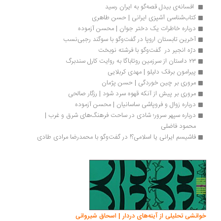
 افسانه‌ی بیدل قصه‌گو به ایران رسید 
کتاب‌شناسی آشپزی ایرانی | حسن طاهری
درباره خاطرات یک دختر جوان | محسن آزموده
آخرین تابستان اروپا در گفت‌وگو با سوگند رجبی‌نسب
درّه انجیر در  گفت‌وگو با فرشته نوبخت
۲۳ داستان از سرزمین روتاباگا به روایت کارل سندبرگ
پیرامون برفک دلیلو | مهدی کربلایی
مروری بر چین خوردگی | حسن پژمان
مروری بر پیش از آنکه قهوه سرد شود | رزگار صالحی
درباره زوال و فروپاشی ساسانیان | محسن آزموده
درباره سپهر سرور؛ شادی در ساحت فرهنگ‌های شرق و غرب | 
محمود فاضلی
فاشیسم ایرانی یا اسلامی؟! در گفت‌وگو با محمدرضا مرادی طادی
انشی تحلیلی از آینه‌های دردار | اسحاق شیروانی