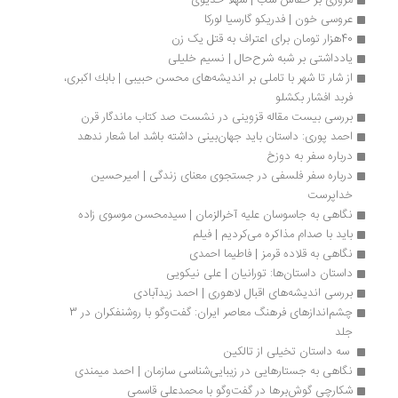
مروری بر خفاش شب | شهلا خدیوی
عروسی خون | فدریکو گارسیا لورکا 
40هزار تومان برای اعتراف به قتل یک زن
یادداشتی بر شبه شرح‌حال | نسیم خلیلی
از شار تا شهر با تاملی بر اندیشه‌های محسن حبیبی | بابك اكبری،  
فربد افشار بكشلو
بررسی بیست مقاله قزوینی در نشست صد کتاب ماندگار قرن
احمد پوری: داستان باید جهان‌بینی داشته باشد اما شعار ندهد
درباره سفر به دوزخ
درباره سفر فلسفی در جستجوی معنای زندگی | امیرحسین 
خداپرست
نگاهی به جاسوسان علیه آخرالزمان | سیدمحسن موسوی زاده
باید با صدام مذاکره می‌کردیم | فیلم
نگاهی به قلاده قرمز | فاطیما احمدی
داستان داستان‌ها: تورانیان | علی نیکویی
بررسی اندیشه‌های اقبال لاهوری | احمد زیدآبادی
چشم‌اندازهای فرهنگ معاصر ایران: گفت‌وگو با روشنفکران در 3 
جلد
 سه داستان تخیلی از تالکین 
نگاهی به جستارهایی در زیبایی‌شناسی سازمان | احمد میمندی
شکارچی گوش‌برها در گفت‌وگو با محمدعلی قاسمی