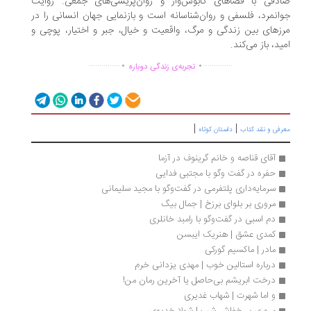
دقی با فضاهای کابوس‌وار و روان‌پریشی‌های جمعی. روایت
انمرد، فلسفی و روان‌شناسانه است و بازنمایی جهان انسانی را در
زهای بین زندگی و مرگ، واقعیت و خیال، جبر و اختیار، پوچی و
ید، باز می‌کند.
.
.
...............
..............
تجربه‌ی زندگی دوباره
|
|
رفی و نقد کتاب
داستان کوتاه
آقای قناصه و خانم گرینوف در آزما
حفره در گفت وگو با مجتبی فدایی
سرمایه‌داری پلتفرمی در گفت‌وگو با مجید سلیمانی‌
مروری بر بلوای برزخ | جمال بیگ
دم اسبی در گفت‌وگو با رامبد خانلری
کمدی عشق | هنریک ایبسن
مادر | ماکسیم گورکی
درباره استالین خوب | مهدی یزدانی خرم 
درخت ابریشم بی‌حاصل یا آخرین رمان من!
و اما شهرت | شهاب غدیری