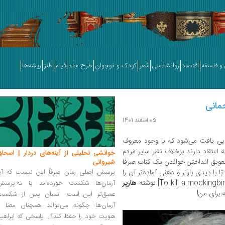
و فلسفه
اقتصاد
روانشناسی
شعر
کودک و نوجوان
طرح جلد
فیلم
طنز
ریشه‌ها
مانی
05 اسفند 1401
ایی یافت می‌شود که با وجود معروف
 اعتقاد دارند برخلاف نظر سایر مردم
خوانشی تحلیلی از آینه‌های دردار | اسحاق
تعویق انداختن خواندن یک کناب صرفا
شیروانی
ا دیدی بازتر و ذهنی آماده‌تر آن را
پرسش اصلی رمان صرفاً این نیست که آیا
هارپر
آرمان‌ها شکست خورده‌اند یا نه.پرسش
عمیق‌تر این است: انسان پس از شکست
آرمان‌ها چگونه می‌تواند همچنان معنا و
هویت خود را حفظ کند؟... پاسخی که ابراهی