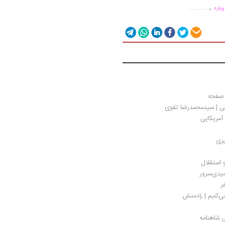
.
..............
باره
تی | سیدمحمدرضا تقوی
 آمریکایی
یری
 استقلال
میدی‌سرور
ر
ی‌کنیم | رادمنش
 شاهنامه