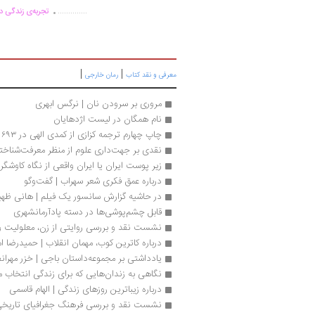
.
..............
تجربه‌ی زندگی دو
|
|
معرفی و نقد کتاب
رمان خارجی
مروری بر سرودن نان | نرگس ابهری
نام همگان در لیست اژدهایان
چاپ چهارم ترجمه کزازی از کمدی الهی در ۶۹۳ صفحه 
نقدی بر جهت‌داری علوم از منظر معرفت‌شناخ
زیر پوست ایران یا ایران واقعی از نگاه کاوشگر
درباره عمق فکری شعر سهراب | گفت‌وگو
در حاشیه گزارش سانسور یک فیلم | هانی ظه
قابل چشم‌پوشی‌ها در دسته پادآرمانشهری
نشست نقد و بررسی روایتی از زن، معلولیت و
درباره کاترین‌ کوب، مهمان انقلاب | حمیدرضا ا
یادداشتی بر مجموعه‌داستان باجی | خزر مهرانف
نگاهی به زندان‌هایی که برای زندگی انتخاب م
درباره زیباترین روزهای زندگی | الهام قاسمی
نشست نقد و بررسی فرهنگ جغرافیای تاریخی