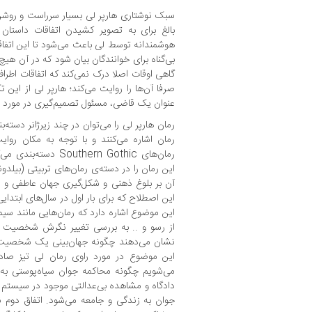
سبک نوشتاری هارپر لی بسیار سرراست و روشن 
بالغ برای به تصویر کشیدن اتفاقات داستان 
هوشمندانه توسط لی باعث می‌شود تا این اتفا
بی‌گناه برای خوانندگان بیان شود که در آن هیچ
گاهی اوقات اصلا درک نمی‌کند که اتفاقات اطر
صرفا آن‌ها را روایت می‌کند؛ هارپر لی از این ت
عنوان یک قاضی، مسئول تصمیم‌گیری در مورد نی
رمان هارپر لی را می‌توان در چند زیرژانر دسته‌
رمان اشاره می‌کنند و با توجه به مکان روای
رمان‌های uthern Gothic
این رمان را در دسته‌ی رمان‌های تربیتی (بیلدون
آن بر بلوغ ذهنی و شکل‌گیری جهان عاطفی و
این اصطلاح که برای بار اول در سال‌های ابتدای
این موضوع اشاره دارد که رمان‌هایی مانند سی
از رسو و .. به بررسی تغییر نگرش شخصیت اص
نشان می‌دهند چگونه جهان‌بینی یک شخصیت در 
این موضوع در مورد راوی رمان لی تیز صا
می‌شویم چگونه محاکمه جوان سیاه‌پوستی به ن
دادگاه و مشاهده بی‌عدالتی موجود در سیستم 
جوان به زندگی و جامعه می‌شود. اتفاق دوم ن