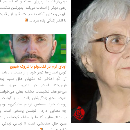
برمی‌گزیند، نه پیروزی است و نه تسلیم. ا
راهی دیگر را انتخاب می‌کند: پذیرفتن شکس
تاریخی، بدون آنکه به خیانت، گریز از واقعی
یا انکار زندگی پناه ببرد
...
اونای آرام در گفت‌وگو با فاروک شهیچ‭
گویی انسان‌ها ترمزِ خود را از دست داده‌اند 
آن کُدِ اخلاقی که نگهبان عقل سلیم بود،
فروریخته است. در دنیای امروز، همه
می‌خواهند فاشیست باشند؛ یعنی می‌خواهند
نفرت، محورِ زندگی‌شان باشد... ما با گوشت 
پوست خود احساس کردیم «دیگری» بودن
چه معنایی دارد... نوشتن پاسخی است به
بی‌عدالتی‌هایی که ما را احاطه کرده‌اند، و د
عین حال، ستایشی است از زیبایی زندگی و