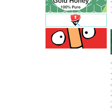
و
ت
ت
و
و
ر