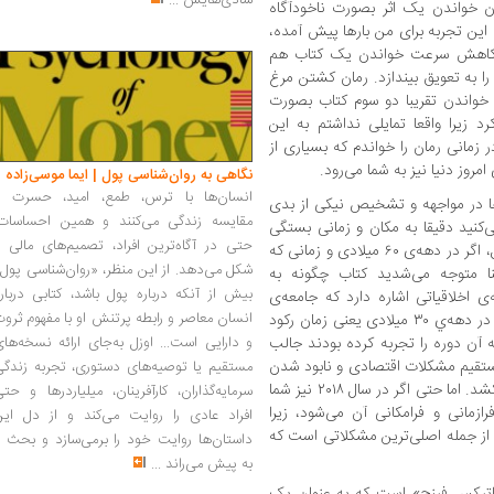
شادی‌هایش
...
ن خواندن یک اثر بصورت ناخودآگاه
 این تجربه برای من بارها پیش آمده،
با کاهش سرعت خواندن یک کتاب هم
ا به تعویق بیندازد. رمان کشتن مرغ
از خواندن تقریبا دو سوم کتاب بصورت
یرا واقعا تمایلی نداشتم به این
 زمانی رمان را خواندم که بسیاری از
روز دنیا نیز به شما می‌رود.
نگاهی به روان‌شناسی پول | ایما موسی‌زاده
انسان‌ها با ترس، طمع، امید، حسرت و
 در مواجهه و تشخیص نیکی از بدی
مقایسه زندگی می‌کنند و همین احساسات،
ی‌کنید دقیقا به مکان و زمانی بستگی
حتی در آگاه‌ترین افراد، تصمیم‌های مالی ر
دارد که در آن رمان را می‌خوانید. به عنوان مثال، اگر در دهه‌ی ۶۰ میلادی و زمانی که
شکل می‌دهد. از این منظر، «روان‌شناسی پول
ا متوجه می‌شدید کتاب چگونه به
بیش از آنکه درباره پول باشد، کتابی دربار
 اخلاقیاتی اشاره دارد که جامعه‌ی
انسان معاصر و رابطه پرتنش او با مفهوم ثرو
آمریکا با آن سرو کار داشت. داستان خود کتاب در دهه‌ي ۳۰ میلادی یعنی زمان رکود
ه آن دوره را تجربه کرده بودند جالب
و دارایی است... اوزل به‌جای ارائه نسخه‌ها
 مستقیم مشکلات اقتصادی و نابود شدن
مستقیم یا توصیه‌های دستوری، تجربه زندگی
رویای آمریکایی را بر اخلاقیات مردم به تصویر بکشد. اما حتی اگر در سال ۲۰۱۸ نیز شما
سرمایه‌گذاران، کارآفرینان، میلیاردرها و حت
ازمانی و فرامکانی آن می‌شود، زیرا
افراد عادی را روایت می‌کند و از دل این
 از جمله اصلی‌ترین مشکلاتی است که
داستان‌ها روایت خود را برمی‌سازد و بحث ر
به پیش می‌راند
...
«اتیکس فینچ» است که به عنوان یک