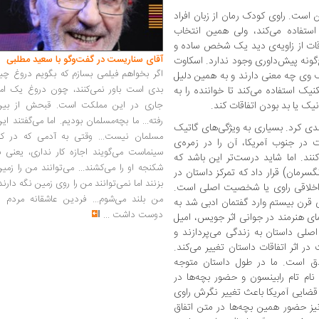
است. راوی کودک رمان از زبان افراد
استفاده می‌کند، ولی همین انتخاب
قات از زاویه‌ی دید یک شخص ساده و
آقای سناریست در گفت‌وگو با سعید مطلبی
‌گونه پیش‌داوری وجود ندارد. اسکاوت
اگر بخواهم فیلمی بسازم که بگویم دروغ چی
اف وی چه معنی دارند و به همین دلیل
بدی است باور نمی‌کنند، چون دروغ یک امر
کنیک استفاده می‌کند تا خواننده را به
جاری در این مملکت است. قبحش از بین
ک یا بد بودن اتفاقات کند.
رفته... ما بچه‌مسلمان بودیم. اما می‌گفتند ای
بندی کرد. بسیاری به ویژگی‌های گاتیک
مسلمان نیست... وقتی به آدمی که در کار
ت در جنوب آمریکا، آن را در زمره‌ی
سینماست می‌گویند اجازه کار نداری، یعنی ب
So دسته‌بندی می‌کنند. اما شاید درست‌تر این باشد که
شکنجه او را می‌کشند... می‌توانند من را زمی
گسرمان) قرار داد که تمرکز داستان در
بزنند اما نمی‌توانند من را روی زمین نگه دارند
 اخلاقی راوی یا شخصیت اصلی است.
من بلند می‌شوم... فردین عاشقانه مردم را
ی قرن بیستم وارد گفتمان ادبی شد به
دوست داشت
...
مای هنرمند در جوانی اثر جویس، امیل
لی داستان به زندگی می‌پردازند و
اثر اتفاقات داستان تغییر می‌کند.
دق است. ما در طول داستان متوجه
ام تام رابینسون و حضور بچه‌ها در
قضایی آمریکا باعث تغییر نگرش راوی
یز حضور همین بچه‌ها در متن اتفاق