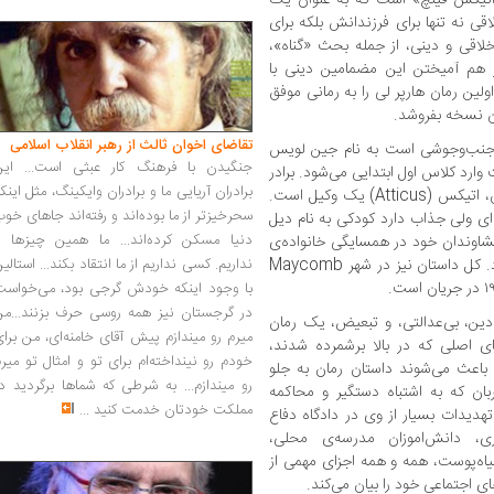
قی نه تنها برای فرزندانش بلکه برای
خلاقی و دینی، از جمله بحث «گناه»،
ر هم آمیختن این مضمامین دینی با
لین رمان هارپر لی را به رمانی موفق
تقاضای اخوان ثالث از رهبر انقلاب اسلامی
 ۶ ساله‌ی بسیار پر جنب‌وجوشی است به نام جین لویس
جنگیدن با فرهنگ کار عبثی است... این
وع روایت وارد کلاس اول ابتدایی می‌شود. برادر
برادران آریایی ما و برادران وایکینگ، مثل اینک
وی، جم، چهارسال از او بزرگ‌تر است، و پدرشان، اتیکس (Atticus) یک وکیل است.
سحرخیزتر از ما بوده‌اند و رفته‌اند جاهای خو
 ولی جذاب دارد کودکی به نام دیل
دنیا مسکن کرده‌اند... ما همین چیزها را
یشاوندان خود در همسایگی خانواده‌ی
فینچ می‌اید و با جم و اسکاوت هم‌بازی می‌شود. کل داستان نیز در شهر Maycomb
نداریم. کسی نداریم از ما انتقاد بکند... استالی
با وجود اینکه خودش گرجی بود، می‌خواست
در گرجستان نیز همه روسی حرف بزنند...من
ین، بی‌عدالتی، و تبعیض، یک رمان
میرم رو میندازم پیش آقای خامنه‌ای، من برا
اصلی که در بالا برشمرده شدند،
خودم رو نینداخته‌ام برای تو و امثال تو میر
باعث می‌شوند داستان رمان به جلو
رو میندازم... به شرطی که شماها برگردید د
ن که به اشتباه دستگیر و محاکمه
مملکت خودتان خدمت کنید
...
هدیدات بسیار از وی در دادگاه دفاع
، دانش‌اموزان مدرسه‌ی محلی،
ه‌پوست، همه و همه اجزای مهمی از
ی اجتماعی خود را بیان می‌کند.