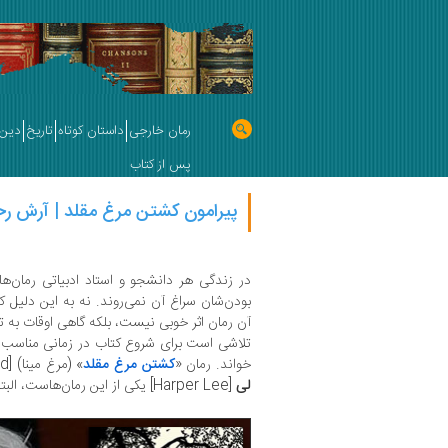
رمان خارجی
داستان کوتاه
تاریخ
دین 
پس از کتاب
پیرامون کشتن مرغ مقلد | آرش رح
در زندگی هر دانشجو و استاد ادبیاتی رمان‌ه
بودن‌شان سراغ آن نمی‌روند. نه به این دلیل که
آن رمان اثر خوبی نیست، بلکه گاهی اوقات به 
تلاشی است برای شروع کتاب در زمانی مناسب تا ب
خواند. رمان «
کشتن مرغ مقلد
» (مرغ مینا) [To kill a mockingbird] نوشته
لی
[Harper Lee] یکی از این رمان‌هاست، البته برای من!