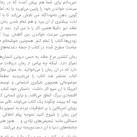
نمی‌دانم برای شما هم پیش آمده که در زما
سرعت خواندن خود را پایین می‌اورید یا نه، اما
گویی ذهن ناخودآگاه من تلاش می‌کند تا 
لذت بیشتری از آن ببرد و هم تمام شدن رمان ر
مقلد نیز دقیقا همین کار را با من کرد. بعد 
محسوسی سرعت خواندن من کاهش پیدا کرد ز
زودی‌ها کتاب را تمام کنم. همچنین خوشحالم در
مباحث مطرح شده در کتاب از جمله دغدغه‌های ام
رمان کشتن مرغ مقلد به حس درونی انسان‌ها
تمرکز دارد. اینکه چه پیامی از رمان دریافت م
کتاب منتشر شد کتاب را می‌خریدید مطمئن
موضوعاتی همچون نابرابری اجتماعی و توسعه‌ی
اقتصادی بزرگ اتفاق می‌افتد، و برای کسانی ک
بود که ببینند چگونه یک کتاب می‌تواند تاثیر
این رمان را شروع کنید متوجه پیام اخلاقی فر
مسائلی مانند تبعیض‌های نژادی و ... هنوز هم
جامعه‌های دنیا با آن دست‌و‌پنجه نرم‌ می‌کنند.
داستان این کتاب در مورد یک وکیل به نام 