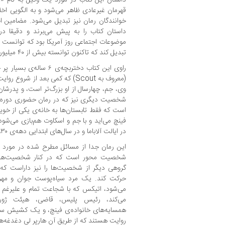
قهرمان غیرعادی ظاهر می‌شود و به الگویی اخلا
خوانندگان رمان نیز تبدیل می‌شود. مضامین ا
داستان کتاب را به پیش ‌می‌برند و دقیقا د
موضوعات اجتماعی روز آمریکا بود که توانست او
تبدیل کند که تاکنون توانسته بیش از ۴۰ میلیون نسخه بفروشد.
راوی این کتاب دختربچه‌ی
(معروف به Scout) که کمی بعد از شر
شخصیت دیگری نیز که در رمان حضوری دوره‌ای
است که فقط تابستان‌ها به خانه‌ی یکی از خو
در ایالت آلاباما و در سال‌های ابتدایی دهه‌ی ۱۹۳۰ در جریان است.
این رمان جدا از مسائل مطرح شده در مورد د
شخصیت محور است که در کنار شخصیت‌های 
گروهی دیگر از شخصیت‌ها را نیز داراست که 
حرکت کند. یک مرد سیاه‌پوست جوان و مهربا
می‌شود، اتیکس که با شجاعت تمام و علیرغم ت
می‌کند، رئیس پلیس، قاضی، هیئت ژوری
همسایه‌های خانواده‌ی فینچ، و یک کشیش سیا
روایت هستند که از طریق آن هارپر لی دغدغه‌ها