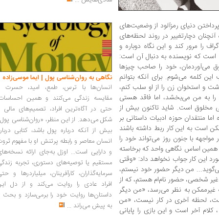
شادی‌هایش
...
داختن دنیای رمزآلود از وضعیت‌های
آنچنان دچارتغییر در روند لحظه‌های
راف را مرور کند و این نگاه دوباره و
 است که نویسنده به دنبال آن است:
 می‌آوردمان، خود را صاحب چیزها
این کلمه می‌شوم. برای آنکه بتوانم
نگاهی به روان‌شناسی پول | ایما موسی‌زاده
ت و استخوان زن را از او سلب ‌کنم،
انسان‌ها با ترس، طمع، امید، حسرت و
را به من می‌بخشد، اما فاقد هستی
مقایسه زندگی می‌کنند و همین احساسات،
مخلوق است. شاید تاکنون بیش از
حتی در آگاه‌ترین افراد، تصمیم‌های مالی ر
اما منتقدان حوزه ادبیات داستانی بر
شکل می‌دهد. از این منظر، «روان‌شناسی پول
مکن است به این کار ربط داشته باشند
بیش از آنکه درباره پول باشد، کتابی دربار
 مواجهه با جنون روز می‌تواند خود را
انسان معاصر و رابطه پرتنش او با مفهوم ثرو
همین اساس نگاهی واحد که برخاسته
و دارایی است... اوزل به‌جای ارائه نسخه‌ها
ورد این کار جواب نخواهد داد: «وقتی
مستقیم یا توصیه‌های دستوری، تجربه زندگی
وید... من دیگر حضور خود نیستم،
سرمایه‌گذاران، کارآفرینان، میلیاردرها و حت
یر شخصی، حضور نام‌ام هستم، که از
افراد عادی را روایت می‌کند و از دل این
 غیرممکن به نظر می‌رسد، «من دیگر
داستان‌ها روایت خود را برمی‌سازد و بحث ر
ت، لحظه آخری در کار نیست، «من
به پیش می‌راند
...
 کلام آخر است و این بازی را پایانی