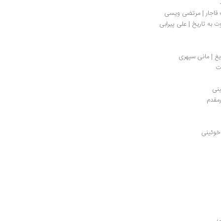
ت قاجار | مرتضی ویسی
 به تاریخ | علی پیرابی 
ریغ | مانی سپهری
ت
ینی
رمقدم
خوئینی
ی