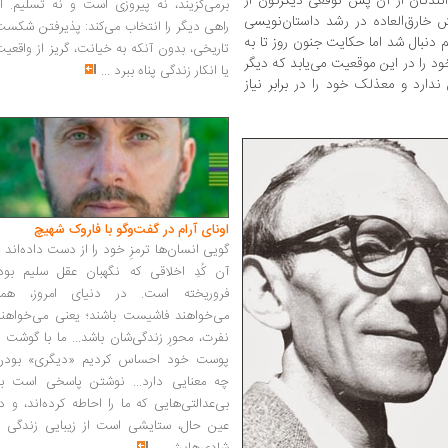
ندگان از آن پس توقعی دیگرگون از
برمی‌گزیند، نه پیروزی است و نه تسلیم. ا
 خارق‌العاده در رشد داستان‌نویسی
راهی دیگر را انتخاب می‌کند: پذیرفتن شکس
دنبال شد اما حکایت جنون روز تا به
تاریخی، بدون آنکه به خیانت، گریز از واقعی
د را در این موقعیت می‌یابد که دیگر
یا انکار زندگی پناه ببرد
...
ندارد و معذلک خود را در برابر نیاز
اونای آرام در گفت‌وگو با فاروک شهیچ‭
گویی انسان‌ها ترمزِ خود را از دست داده‌اند 
آن کُدِ اخلاقی که نگهبان عقل سلیم بود،
فروریخته است. در دنیای امروز، همه
می‌خواهند فاشیست باشند؛ یعنی می‌خواهند
نفرت، محورِ زندگی‌شان باشد... ما با گوشت 
پوست خود احساس کردیم «دیگری» بودن
چه معنایی دارد... نوشتن پاسخی است به
بی‌عدالتی‌هایی که ما را احاطه کرده‌اند، و د
عین حال، ستایشی است از زیبایی زندگی و