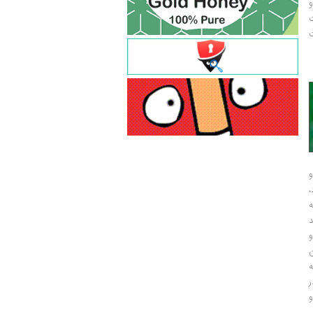
و
ت
ت
و
و
ر