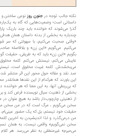
نکته جالب توجه در
جنون روز
نوعی ساختن و پر
داستانی است؛ وضعیت‌هایی که گاه به یک‌باره 
گذرا می‌شوند که خواننده باید چند باریک پاراگ
چندباره به بخشی از بدنه داستان همان هدفی
«وقتی صحبت می‌کنیم، با سهولتی که سر شوق
می‌کنیم. می‌گویم «این زن» و بلافاصله صاحب 
بگویم «این زن» باید که به طریقی، حقیقت گوش
غایبش می‌کنم، نیستش می‌کنم. کلمه مخلوق 
می‌بخشدش. کلمه غیبت مخلوق است، نیستی 
صد نقد و مقاله حول محور این اثر منتشر شده 
این باورند که هرکدام از این نقدها همانقدر م
که بی‌ربطی آنها، به این معنا که هر خواننده در
بخشی از ذهنیت سیال نویسنده فرض کند و بر 
از ذهنیتی چارچوب‌دار باشد به هیچ عنوان در م
سخن می‌گویم ، مرگ است که در من سخن می‌گ
حقیقت خود نیستم، بل که یک حضور عینی‌ام، غ
من درمی‌گذرد و لذا اندیشیدن به آخرین کلمه
سخن نمی‌گویم» واقعی نیست، به همان نسب
می‌میرم» غیرمنطقی به نظر می‌رسد. هر کلام ،