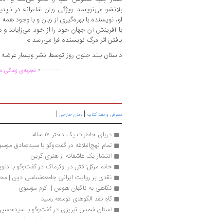
بلانشو می‌نویسد: ویژگی زبان شاعرانه در ناپ
او، نویسنده با بهره‌گیری از زبان و با وجود همه 
با آفرینش آن جهان خود را از خود می‌زایاند و ه
یافتن اثر مرگ نویسنده فرا می‌رسد.»
داستان بلند جنون روز توسط نشر ویسار عرضه
.
..............
تجربه‌ی زندگی دو
|
|
معرفی و نقد کتاب
رمان خارجی
دریای خاطرات یک دختر ۱۷ ساله
تمام نهج‌البلاغه در گفت‌وگو با سیدصادق موس
انتشار یک عاشقانه از هنری گرین
خانم مرکل: قتل در اوکرماک در گفت‌وگو با داوید
نقدی بر روایت ایرانی جامعه‌شناسی دین | مح
نگاهی به ناگهان هوس | اکرم موسوی
گاهِ نقد الگوهای توسعه رسید
آستان شمس تبریزی در گفت‌وگو با سیدحسین