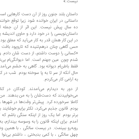
نیست.»
داستان بلند جنون روز از آن دست کارهایی است 
داستانی در ایران خوانده شود زیرا توقع خواننده
ده سال پیش نیست. این اثر از آن جمله آ
داستان‌نویسی را در خود دارد و حاوی اندیشه 
در این کار همان قدر به کار می‌آید که معلق بودن
حس گاهی چنان درهم‌تنیده که تاروپود بافت 
«کسانی را دوست داشتم، از دست شان دادم. وق
شدم چون عین جهنم است. اما دیوانگی‌ام بی‌شا
فقط باطن‌ام دیوانه بود. گاهی به خشم می‌آمدم. 
حال آنکه از سر تا به پا سوخته بودم. شب در کو
به آرامی کار می‌کردم.
از دور به دیدارم می‌آمدند. کودکان در کنا
می‌خوابیدند که دست‌شان را به من بدهند. من هم 
کاملا سرخورده کرد. پیش‌تر وقت‌ها در شهر‌ها
بودم. قانون جذبم می‌کرد، تکثر برایم خوشایند 
برتر بودم. اما یک روز از اینکه سنگی باشم که 
آمدم. برای اینکه قانون را به وسوسه بیندازم، 
روبه‌رو ببینمت. در بیست سالگی ، با همین و
چهل سالگی ، با کمی بدبختی ، داشتم بی‌نوا 