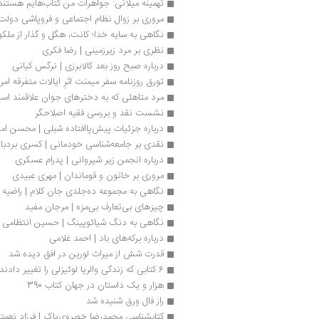
تهمینه میلانی: جواهرات من کتاب‌هایم هستند
مروری بر زوال نظام اجتماعی و فروپاشی دول
نگاهی به سایه خدا؛ کانت، هگل و گذار از ملکوت
نظری بر مرد زیرزمینی | رضا فکری
درباره صبح روز بعد کالابرزی | نرگس کیانی
تورق روزنامه سفر میمنت اثرِ ایالات متفرقه ام
مرد متاهلی که به دخترهای جوان علاقمند اس
نشست نقد و بررسی فقیه اصلاحگر
درباره جزئیات پیش‌پاافتاده شبلی | محسن ام
نقدی بر جامعه‌شناسی خودمانی | کسری بردبا
درباره انجمن زیر شیروانی | پدرام عسکری
مروری بر خاتون و قوماندان | مهری عبیدی
نگاهی به مجموعه ده‌جلدی جان کلام | راضیه 
چیزهای بی‌تعارف بی‌مزه | مرجان مفید
نگاهی به دنگ شیائوپینگ | حسین انتظامی
درباره برکه‌های باد | احمد غلامی
قدرت شش از میراث لورین در افق دیده شد
6 کتابی که زندگی والریا لوئیزلی را تغییر دادند
هزار و یک داستان در جهان کتاب 390
راز فال ورق شنیده شد
کتابشناسی محمدرضا خوبروی‌‏پاک | فرزاد نعمت