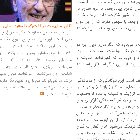
وچه‌ها، آن طور که منطقا می‌بایست،
ل کردن پیاده‌روها، با فرو شدن در
 در آن شهر شکوهمندانه می‌درخشید،
و بعد، با سهمی مفرط که از این زوال
آقای سناریست در گفت‌وگو با سعید مطلبی
ن سهمی که با من بود جلب می‌کردم که
اگر بخواهم فیلمی بسازم که بگویم دروغ چی
بدی است باور نمی‌کنند، چون دروغ یک امر
ا می‌کاود که انگار مرزی میان این دو
جاری در این مملکت است. قبحش از بین
ده در یک موقعیت مسخره قرار دارد.
رفته... ما بچه‌مسلمان بودیم. اما می‌گفتند ای
 و می‌داند که نمی‌تواند اندیشه و
مسلمان نیست... وقتی به آدمی که در کار
اورد، از سوی دیگر اما ناگزیر است که
سینماست می‌گویند اجازه کار نداری، یعنی ب
شکنجه او را می‌کشند... می‌توانند من را زمی
تقد است این دوگانگی که از درماندگی
بزنند اما نمی‌توانند من را روی زمین نگه دارند
به‌های غم‌انگیز (تراژیک) و در همان
من بلند می‌شوم... فردین عاشقانه مردم را
یت تراژیک و کمیک برآمده از وضعیت
دوست داشت
...
به تعبیر بلانشو گسستگی کارکردی زبان
» و در همان حال «انکار محض» است ـ
پدیده‌ها می‌آید، اما همزمان به دلیل
ن درماندگی، از آن نویسنده است و به
نزدیک می‌شود. زبان گفتار به گمان
ی‌دهد. زبان شاعرانه اما برخلاف زبان
 را با جهان پیرامون بیگانه می‌کند.