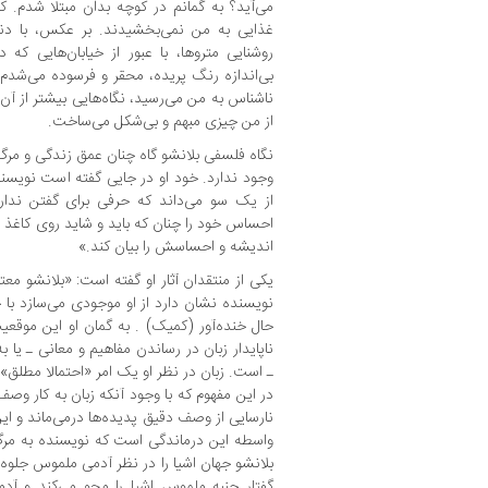
می‌آید؟ به گمانم در کوچه بدان مبتلا شدم. ک
غذایی به من نمی‌بخشیدند. بر عکس، با دنبا
روشنایی متروها، با عبور از خیابان‌هایی که
بی‌اندازه رنگ پریده، محقر و فرسوده می‌شدم 
ناشناس به من می‌رسید، نگاه‌هایی بیشتر از آ
از من چیزی مبهم و بی‌شکل می‌ساخت.
نگاه فلسفی بلانشو گاه چنان عمق زندگی و مرگ ر
وجود ندارد. خود او در جایی گفته است نویسن
از یک سو می‌داند که حرفی برای گفتن ندارد
احساس خود را چنان که باید و شاید روی کاغذ بی
اندیشه و احساسش را بیان کند.»
یکی از منتقدان آثار او گفته است: «بلانشو مع
نویسنده نشان دارد از او موجودی می‌سازد با جن
حال خنده‌آور (کمیک) . به گمان او این موقع
ناپایدار زبان در رساندن مفاهیم و معانی ـ یا 
ـ است. زبان در نظر او یک امر «احتمالا مطلق
در این مفهوم که با وجود آنکه زبان به کار وصف 
نارسایی از وصف دقیق پدیده‌ها درمی‌ماند و ای
واسطه این درماندگی است که نویسنده به مرگ 
بلانشو جهان اشیا را در نظر آدمی ملموس جلوه م
گفتار جنبه ملموس اشیا را محو می‌کند و آدمی