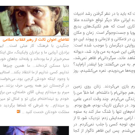
که باید با در نظر گرفتن رشد ادبیات
 ایرانی حالا دیگر توقع خواننده مثلا
ثاری است که هم تکنیک‌های بدیع
پویا و جست‌وجو‌گر است. زمان و مکان
 در لامکانی و لازمانی و پیوند این دو
تقاضای اخوان ثالث از رهبر انقلاب اسلامی
روایتی دیگرسان را موجب شده است:
جنگیدن با فرهنگ کار عبثی است... این
تی این ضربه به من وارد شد، دیوانه
برادران آریایی ما و برادران وایکینگ، مثل اینک
هد ماند، سرگردانی‌ام ظاهر نمی‌شد،
سحرخیزتر از ما بوده‌اند و رفته‌اند جاهای خو
به من می‌گفتند: چرا اینقدر آرام‌اید؟
دنیا مسکن کرده‌اند... ما همین چیزها را
چه‌ها می‌دویدم، نعره می‌کشیدم، روز
نداریم. کسی نداریم از ما انتقاد بکند... استالی
با وجود اینکه خودش گرجی بود، می‌خواست
در گرجستان نیز همه روسی حرف بزنند...من
رم بازی می‌کردند. زنان روی زمین
میرم رو میندازم پیش آقای خامنه‌ای، من برا
جوانی‌ام را داشته‌ام. اما خلأ من را
 زندگی می‌کردم. چند وقت آدمی عامی
خودم رو نینداخته‌ام برای تو و امثال تو میر
بود. در دیگری تاریک بودم، هیچ بودم.
رو میندازم... به شرطی که شماها برگردید د
آدم‌های تنها را شنگ سار کند به ستوه
مملکت خودتان خدمت کنید
...
به آرامی صدایش زدم: نزدیک شو، تا از
ضع، توجه کسی را جلب نمی‌کردم. در
می‌شدم. پس این ظاهر ناگوار از کجا