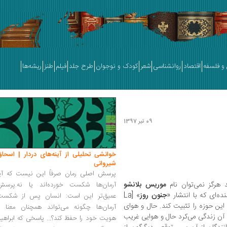
و فلسفه
اقتصاد
روانشناسی
شعر
کودک و نوجوان
طرح جلد
فیلم
طنز
ریشه‌ها
09 تیر 1397
خوانشی تحلیلی از آینه‌های دردار | اسحاق
شیروانی
پرسش اصلی رمان صرفاً این نیست که آیا
 هرگز نمی‌توان نام
موریس بلانشو
آرمان‌ها شکست خورده‌اند یا نه.پرسش
جنون روز
» [La
عمیق‌تر این است: انسان پس از شکست
خود در این حوزه را تثبیت کند. حال و هوای
آرمان‌ها چگونه می‌تواند همچنان معنا و
ر آن زندگی می‌کرد حال و هوایی غریب
هویت خود را حفظ کند؟... پاسخی که ابراهی