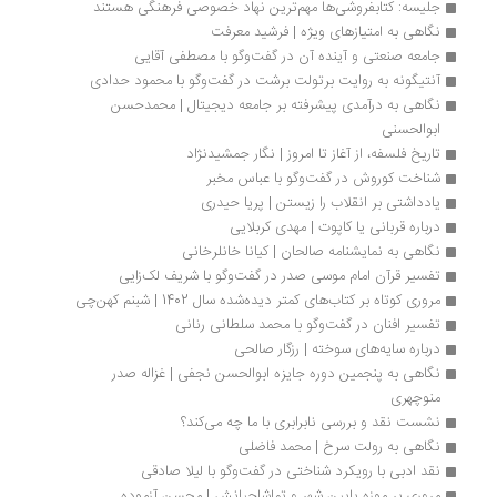
جلیسه: کتابفروشی‌ها مهم‌ترین نهاد خصوصی فرهنگی هستند
نگاهی به امتیازهای ویژه | فرشید معرفت
جامعه صنعتی و آینده آن در گفت‌وگو با مصطفی آقایی
آنتیگونه به روایت برتولت برشت در گفت‌وگو با محمود حدادی
نگاهی به درآمدی پیشرفته بر جامعه دیجیتال | محمدحسن 
ابوالحسنی
تاریخ فلسفه، از آغاز تا امروز | نگار جمشیدنژاد
شناخت کوروش در گفت‌وگو با عباس مخبر
یادداشتی بر انقلاب را زیستن | پریا حیدری
درباره قربانی یا کاپوت | مهدی کربلایی
نگاهی به نمایشنامه صالحان | کیانا خانلرخانی
تفسیر قرآن امام موسی صدر در گفت‌وگو با شریف لک‌زایی
مروری کوتاه بر کتاب‌های کمتر دیده‌شده سال 1402 | شبنم کهن‌چی
تفسیر افنان در گفت‌وگو با محمد سلطانی رنانی
درباره سایه‌های سوخته | رزگار صالحی
نگاهی به پنجمین دوره‌ جایزه ابوالحسن نجفی | غزاله صدر 
منوچهری
نشست نقد و بررسی نابرابری با ما چه می‌کند؟
نگاهی به رولت سرخ | محمد فاضلی
نقد ادبی با رویکرد شناختی در گفت‌وگو با لیلا صادقی 
مروری بر موزه پایین شهر و تماشاچیانش | محسن آزموده