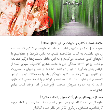
اقه شما به کتاب و ادبیات چطور اتفاق افتاد؟
متولد سال ۶۷ در مشهد. اوایل به واسطه خواهر بزرگ‌ترم که مطالعه
ادی داشت، به کتاب علاقه‌مند شدم. به دلیل شرایط و معلولیتم با
م‌های کمی صحبت می‌کردم و به این خاطر تابستان‌ها درگیر مطالعه
و کتاب بودم. ۱۴-۱۵ سالگی من با عاشقانه‌های کلاسیک سپری شد؛ از
«بلندی‌های بادگیر» تا «بر باد رفته». دهه۷۰ از همان دوران با عضویت
 کانون پرورش فکری مشهد درونگرایی‌ام را به نوشته تبدیل کردم.
سین اطرافیان باعث شد مطالعه و نوشتن را ادامه دهم. کتاب‌بازم،
ید نه به اندازه سروش صحت، (می‌خندد) اما، واقعا کتاب برایم
ی‌ست.
د از دبیرستان چطور؟ تحصیل را ادامه دادید؟
وم تربیتی دانشگاه فردوسی قبول شدم و یک سال بعد از اتمام دوره
رشناسی، مشغول بازیگری تئاتر زیر نظر استاد کیانیان.