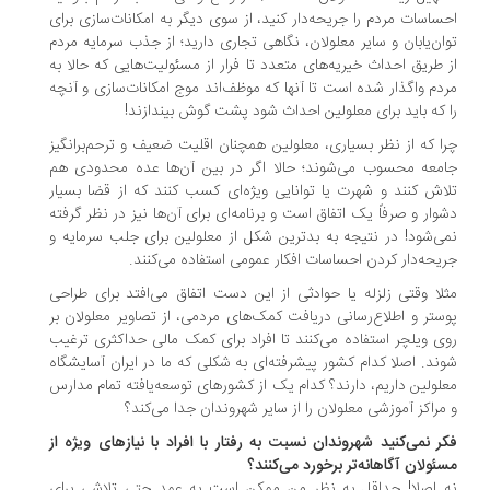
ساسات مردم را جریحه‌دار کنید، از سوی دیگر به امکانات‌سازی برای
ان‌یابان و سایر معلولان، نگاهی تجاری دارید؛ از جذب سرمایه مردم
 طریق احداث خیریه‌های متعدد تا فرار از مسئولیت‌هایی که حالا به
دم واگذار شده است تا آنها که موظف‌اند موج امکانات‌سازی و آنچه
 که باید برای معلولین احداث شود پشت گوش بیندازند!
ا که از نظر بسیاری، معلولین همچنان اقلیت ضعیف و ترحم‌برانگیز
معه محسوب می‌شوند؛ حالا اگر در بین آن‌ها عده محدودی هم
اش کنند و شهرت یا توانایی ویژه‌ای کسب کنند که از قضا بسیار
وار و صرفاً یک اتفاق است و برنامه‌ای برای آن‌ها نیز در نظر گرفته
ی‌شود! در نتیجه به بدترین شکل از معلولین برای جلب سرمایه و
یحه‌دار کردن احساسات افکار عمومی استفاده می‌کنند.
لا وقتی زلزله یا حوادثی از این دست اتفاق می‌افتد برای طراحی
ستر و اطلاع‌رسانی دریافت کمک‌های مردمی، از تصاویر معلولان بر
ی ویلچر استفاده می‌کنند تا افراد برای کمک مالی حداکثری ترغیب
ند. اصلا کدام کشور پیشرفته‌ای به شکلی که ما در ایران آسایشگاه
لولین داریم، دارند؟ کدام یک از کشورهای توسعه‌یافته تمام مدارس
مراکز آموزشی معلولان را از سایر شهروندان جدا می‌کند؟
ر نمی‌کنید شهروندان نسبت به رفتار با افراد با نیازهای ویژه از
ئولان آگاهانه‌تر برخورد می‌کنند؟
 اصلا! حداقل به نظر من ممکن است به عمد حتی تلاشی برای