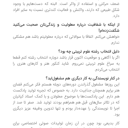
ف حرکتی و استفاده از واکر است. البته که دست‌هایم با وجود
ل طبیعی که دارند، واکنش و فعالیت کندتری نسبت به سایر افراد
رد.
 اینکه با شفافیت درباره معلولیت و زندگی‌تان صحبت می‌کنید
فت‌زده‌ام!
اهش می‌کنم. اتفاقا با سوالاتی که درباره معلولیتم باشد هم مشکلی
ارم.
یل انتخاب رشته علوم تربیتی چه بود؟
ر با آگاهی و موقعیت اکنون قرار باشد دوباره انتخاب رشته کنم قطعا
 سراغ علوم تربیتی نمی‌روم. شاید کنکور هنر و کارهای هنری را
تخاب می‌کردم.
 کنار نویسندگی به کار دیگری هم مشغول‌اید؟
ن روزها مشغول گذراندن دوره‌های دوبله هستم فکر می‌کنم فضای
ر برایم همچنان جذابیت دارد. به خصوص که تجربه تولید پادکست
 دارم. این پادکست‌ها با موضوع معلولان و با کمک استاد کیانیان
 در تئاتر سال‌های قبل هم همراهم بودند تولید شد. صفر تا صد از
را تا نویسندگی را عهده‌دار بودم و تنها تدوین وظیفه عزیز دیگری
د.
ر بدیعی بود چون در آن زمان تولیدات صوتی اختصاصی برای