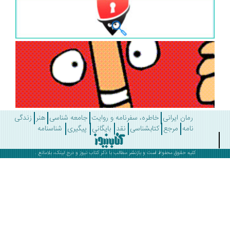
رمان ایرانی
خاطره، سفرنامه و روایت
جامعه شناسی
هنر
زندگی
نامه
مرجع
کتابشناسی
نقد
بایگانی
پیگیری
شناسنامه
کلیه حقوق محفوظ است و بازنشر مطالب با ذکر
کتاب نیوز
و درج لینک، بلامانع .