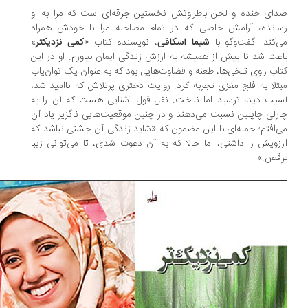
ای خنده و لحن باطراوتش نخستین جرقه‌ای ست که مرا به او
انده، آرامش خاصی که در تمام مصاحبه مرا با خودش همراه
‌کند. گفت‌وگو با
شیما اسکافی
، نویسنده کتاب «
کمی نزدیکتر
»
عث شد تا بیش از همیشه به ارزش زندگی ایمان بیاورم. او در این
اب راوی تلخی‌ها، طعنه و قضاوت‌هایی بود که به عنوان یک توان‌یاب
تلا به فلج مغزی تجربه کرد. روایت دختری پرتلاش که ناامید شد،
یب دید، ترسید اما نباخت. نقل قول آشنایی هست که آن را به
رلی چاپلین نسبت می‌دهند و در چنین موقعیت‌هایی ناگزیر یاد آن
‌افتم؛ جمله‌ای با این مضمون که «شاید زندگی آن جشنی نباشد که
زویش را داشتی، اما حالا که به آن دعوت شدی، تا می‌توانی زیبا
قص.»