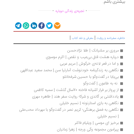
شتری باشم.
.
.
...............
..............
تجربه‌ی زندگی دوباره
|
|
ره، سفرنامه‌ و روایت
معرفی و نقد کتاب
مروری بر مشیانک | طلا نژادحسن
درباره هشت قتل بی‌عیب و نقص | اکرم موسوی
و اما در قعر لانه‌ی خرگوش | مریم عربی
نگاهی به زندگینامه خودنوشت آمارتیا سن | محمد سعید عبداللهی
بی‌بابا در گفت‌وگو با حسین شرفخانلو
 نه به طاعون | گفت‌وگو
از پرواز بر فراز آشیانه فاخته 70سال گذشت | سمیه کاظمی‌
یادداشتی بر گاندی و شرکا؛ روایت سفر هند | طاهره مهری
نگاهی به بازی استارنونه | نسیم خلیلی
نگاهی به فصل برهنگی؛ کریم نصر در گفت‌وگو با مهرداد محب‌علی 
| نسیم خلیلی
برخیز ای موسی | ویلیام فاکنر
پیرامون مجموعه وگی ورجه | زهرا زمانیان