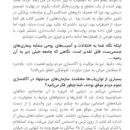
 خودم گفتم حالا که اضطراب تا این اندازه در من رشد کرده، شاید
تر است از یک مشاور و روان‌درمانگر کمک بگیرم؛ در نهایت تصمیم
ستی بود چرا که مصرف داروهای ضدافسردگی و مراجعات پزشکی در
ییر حالم موثر به شدت بود. در روایت‌هایی از همین کتاب هر کجا
ف از اضطراب بود، تردید داشتم که شاید بهتر است حذف شود؛ اما
ن قول داده بودم روایت‌ها در نهایت امانت‌داری منتشر شود، با
ود هراس از قضاوت‌ها ادامه دادم و چیزی جز واقعیت ننوشتم.
نکه نگاه شما به اختلالات و آسیب‌های روحی مشابه بیماری‌های
می‌ست قابل تقدیر است. نگاهی که جامعه خیلی دیر به آن
ید…
ه، دقیقا. نیز به مراقبت و آگاه‌سازی مردم برایم اهمیت دارد. بالاخره
 مبتلایان حرفی به میان نیاورند، تابوشکنی اتفاق نمی‌افتد!
یاری از توان‌یاب‌ها معتقدند سازمان‌های مردم‌نهاد در آگاه‌سازی
وم مردم موفق بودند، شما چطور فکر می‌کنید؟
ساس می‌کنم در دنیایی که امروزه با آن مواجه‌ایم، خلأهای
اوسیما باعث شد تا تلاش‌ها و محتواهای مرتبط با معلولیت در
که‌های اجتماعی بیشتر به چشم بیاید. من والدینم را از دست
ده‌ام. اما همان موقع هم که مادرم زنده بودند، نسبت به من
اسیت و مراقبت بسیاری داشتند، شاید همین حمایت‌های بیش از
دازه که شاید از روی ترس و احساس گناه ابراز می‌شد، روند استقلالم
را کندتر می‌کرد. تا پیش از ۲۵ سالگی به هیچ وجه به تنهایی در خیابان