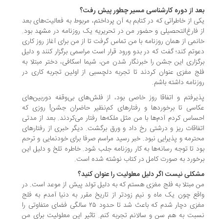
د از دوره کارشناسی مسیر چطور پیش رفت؟
ی از خاطراتی که در کتابم به آن پرداختم، مربوط به فعالیت‌های بعد
 فارغ‌التحصیلی و حضور من در تحریریه یک روزنامه در مشهد بود.
نمی از همان روزنامه با من تماس گرفت تا از من برای آغاز روز کاری‌
وتم کند؛ گفت که در بدو ورود قرار است مراسمی برگزار کنند و دلیل
گزاری این جشن را خبرنگار شدن من، شیما اسکافی، دختر مبتلا به
ج مغزی عنوان کردند تا تجربه دلچسبی از اولین تجربه کاری در
زنامه داشته باشم.
یرفتم و اتفاقا روز خاصی بود، از فلش‌های بی‌وقفه دوربین‌های
اسی تا برخوردها و رفتارهای کم‌نظیر حاضران جشن! روزی که
ساس کردم آدم‌ها با من مثل ملکه‌ها رفتار می‌کردند. بعد از مدتی
فاقات ریز و درشتی رخ داد و ورق برگشت. دیگر خبری از رفتارهای
ترمه و پذیرایی نبود. خبر رسید مراسم صرفا برای خودنمایی و ترحم
د تا توجه رسانه‌ها به کار روزنامه جلب شود. خاطره تلخ و دلیل این
خورد به صورت کامل در کتاب نوشته شده است.
کلی نیست اگر دلیل معلولیت را عنوان کنید؟
 مبتلا به فلج مغزی هستم که به دلیل تولد پیش از موعد است. در
قع چون یک ماه و نیم زودتر از تاریخ مقرر به دنیا آمدم به فلج
مغزی دچار شدم که باعث شد تا حدود ۲۵ سالگی فضای متفاوتی را
بت به هم سن و سالانم تجربه کنم. تاثیر این معلولیت برای من