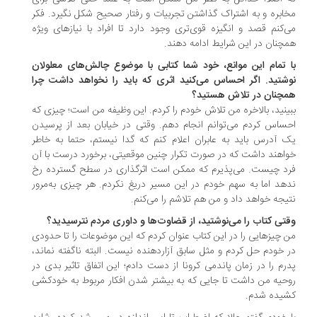
ابره و به اشتراک گذاشتن تجربیات و رفتار صحیح شکل نگیرد. فکر
‌کنم قصد و انگیزه‌ قوی‌تری وجود دارد تا افراد با نیازهای ویژه
چنان در این شرایط ادامه دهند.
 تمام این موانع، خود شما کتابی با موضوع چالش‌های معلولان
شتید. اگر احساس می‌کنید اثری که باید را نخواهد داشت چرا
چنان در تلاش‌ هستید؟
ینید، بالاخره من تلاش خودم را کردم. این وظیفه من است؛ چیزی که
ساس کردم می‌توانم انجام دهم. وقتی در خیابان بعد از پرسیدن
 آدرس باید به عابران اعلام کنم که گدا نیستم، حتما به خاطر
اهند داشت که در صورت تکرار چنین موقعیتی، برخورد درست با آن
د چیست. می‌پذیرم که ممکن است اثرگذاری در سطح گسترده رخ
هد اما به سهم خودم در این مسیر دریغ نکردم. هر چیزی به‌مرور
یجه خواهد داد و من هم تلاشم را می‌کنم.
تی کتاب را می‌نوشتید، از قضاوت‌ها و داوری مردم نترسیدید؟
 چیزهایی را در این کتاب عنوان کردم که این موضوعات را تا حدودی
 خودم حل کردم و مثل سابق آزاردهنده نیست. البته ناگفته نماند،
رم را در زمان پاندمی کرونا از دست دادم؛ این اتفاق تاثیر بدی در
حیه من داشت تا جایی که به بیشتر شدن افکار مربوط به خودکشی
یده شدم.