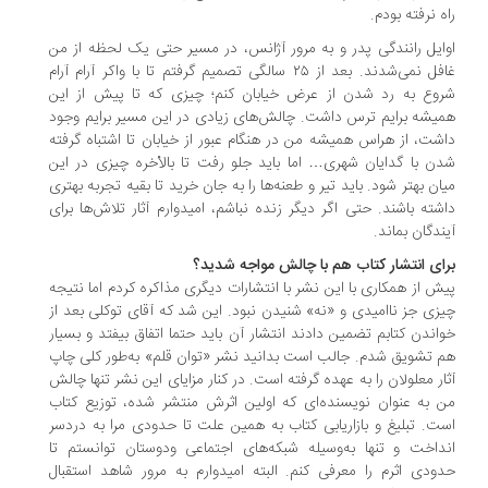
ه نرفته بودم.
ایل رانندگی پدر و به مرور آژانس، در مسیر حتی یک لحظه از من
غافل نمی‌شدند. بعد از ۲۵ سالگی تصمیم گرفتم تا با واکر آرام آرام
وع به رد شدن از عرض خیابان کنم؛ چیزی که تا پیش از این
یشه برایم ترس داشت. چالش‌های زیادی در این مسیر برایم وجود
شت، از هراس همیشه من در هنگام عبور از خیابان تا اشتباه گرفته
ن با گدایان شهری… اما باید جلو رفت تا بالأخره چیزی در این
ان بهتر شود. باید تیر و طعنه‌ها را به جان خرید تا بقیه تجربه بهتری
شته باشند. حتی اگر دیگر زنده نباشم، امیدوارم آثار تلاش‌ها برای
ندگان بماند.
ای انتشار کتاب هم با چالش مواجه شدید؟
ش از همکاری با این نشر با انتشارات دیگری مذاکره کردم اما نتیجه
زی جز ناامیدی و «نه» شنیدن نبود. این شد که آقای توکلی بعد از
اندن کتابم تضمین دادند انتشار آن باید حتما اتفاق بیفتد و بسیار
 تشویق شدم. جالب است بدانید نشر «توان قلم» به‌طور کلی چاپ
ار معلولان را به عهده گرفته است. در کنار مزایای این نشر تنها چالش
 به عنوان نویسنده‌ای که اولین اثرش منتشر شده، توزیع کتاب
ت. تبلیغ و بازاریابی کتاب به همین علت تا حدودی مرا به دردسر
داخت و تنها به‌وسیله شبکه‌های اجتماعی ودوستان توانستم تا
ودی اثرم را معرفی کنم. البته امیدوارم به مرور شاهد استقبال