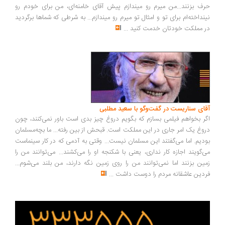
ف بزنند...من میرم رو میندازم پیش آقای خامنه‌ای، من برای خودم رو
نداخته‌ام برای تو و امثال تو میرم رو میندازم... به شرطی که شماها برگردید
 مملکت خودتان خدمت کنید
...
ای سناریست در گفت‌وگو با سعید مطلبی
ر بخواهم فیلمی بسازم که بگویم دروغ چیز بدی است باور نمی‌کنند، چون
وغ یک امر جاری در این مملکت است. قبحش از بین رفته... ما بچه‌مسلمان
دیم. اما می‌گفتند این مسلمان نیست... وقتی به آدمی که در کار سینماست
‌گویند اجازه کار نداری، یعنی با شکنجه او را می‌کشند... می‌توانند من را
ین بزنند اما نمی‌توانند من را روی زمین نگه دارند، من بلند می‌شوم...
دین عاشقانه مردم را دوست داشت
...