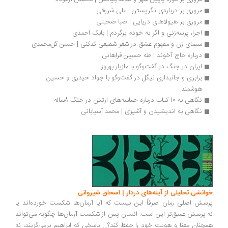
مروری بر درباره‌ی نگریستن | علی شروقی
مروری بر هیولاهای دریایی | صبا صحبتی
اجرا، پرسه‌زنی و اگر به خودم برگردم | بابک احمدی
سیمای زن و مفهوم عشق در شعر شفیعی کدکنی | حسن گل‌محمدی
درباره حاج آخوند | طه حسین فراهانی
ایران در جنگ در گفت‌وگو با مازیار بهروز
برابری و جانبداری نیگل در گفت‌وگو با جواد حیدری و حسین 
هوشمند
نگاهی به 10 کتاب درباره حماسه‌های ارتش در جنگ 8ساله
نگاهی به اندیشیدن و آشپزی | محمد آسیابانی
انشی تحلیلی از آینه‌های دردار | اسحاق شیروانی
سش اصلی رمان صرفاً این نیست که آیا آرمان‌ها شکست خورده‌اند یا
.پرسش عمیق‌تر این است: انسان پس از شکست آرمان‌ها چگونه می‌تواند
چنان معنا و هویت خود را حفظ کند؟... پاسخی که ابراهیم برمی‌گزیند، نه