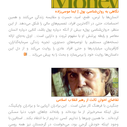
اهی به روان‌شناسی پول | ایما موسی‌زاده
سان‌ها با ترس، طمع، امید، حسرت و مقایسه زندگی می‌کنند و همین
ساسات، حتی در آگاه‌ترین افراد، تصمیم‌های مالی را شکل می‌دهد. از این
ظر، «روان‌شناسی پول» بیش از آنکه درباره پول باشد، کتابی درباره انسان
اصر و رابطه پرتنش او با مفهوم ثروت و دارایی است... اوزل به‌جای ارائه
خه‌های مستقیم یا توصیه‌های دستوری، تجربه زندگی سرمایه‌گذاران،
رآفرینان، میلیاردرها و حتی افراد عادی را روایت می‌کند و از دل این
ستان‌ها روایت خود را برمی‌سازد و بحث را به پیش می‌راند
...
اضای اخوان ثالث از رهبر انقلاب اسلامی
گیدن با فرهنگ کار عبثی است... این برادران آریایی ما و برادران وایکینگ،
ل اینکه سحرخیزتر از ما بوده‌اند و رفته‌اند جاهای خوب دنیا مسکن
ده‌اند... ما همین چیزها را نداریم. کسی نداریم از ما انتقاد بکند... استالین با
ود اینکه خودش گرجی بود، می‌خواست در گرجستان نیز همه روسی