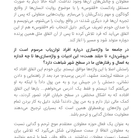
لولان و چالش‌های آن‌ها وجود نداشت. البته حالا دیگر به صورت
تقل پادکست‌ «ققنوس» را با موضوع روایت انسان‌ها از وقایع
ناگون و مهم زندگی‌شان را می‌سازم. روایت‌هایی متفاوتی که پس از
ربه آن‌ها فرد دیگری شدند؛ در واقع روایت‌ را می‌شنوم، می‌نویسم و
 صدای خودم تعریف می‌کنم. دلیل انتخاب نام «ققنوس» هم از این
فاق می‌آید که فرد تلاش کرده تا پس از آن اتفاق مثل همین پرنده
باره متولد شود و مسیر را آغاز کند.
 جامعه ما واژه‌سازی درباره افراد توان‌یاب مرسوم است از
وشن‌دل» تا «بلند همت»؛ این ادبیات و واژه‌سازی‌ها تا چه اندازه
 اعمال و رفتارهای ما در سطح شهر شباهت دارد؟
ستش اصلا با این واژه‌ها موافق نیستم. برای خودم این اتفاق افتاد که
 منطقه ثروتمند مشهد، آدرس پرسیدم؛ مرد بعد از راهنمایی و دادن
انی، دستش را در جیبش برد و به من پول داد! با اینکه به او
‌گفتم گدا نیستم و فقط یک آدرس می‌خواهم… بارها این اتفاق
تاده که به اشکال مختلفی در سطح خیابان افراد تصور کردند، به
ک مالی نیاز دارم و به من پول دادند! شاید دلیل به کار بردن تمام
ن واژه‌های پرطمطراق همین است که بسیاری ترجیح می‌دهند
لولیت معادل گدایی و ترحم باشد.
 عنوان یک فعال حوزه معلولان معتقدم موج ترحم و گدایی نسبت
 معلولان اتفاقا از سمت مسئولانی شکل می‌گیرد که تلاشی برای
هیل زیست معلولان نداشتند. در واقع وقتی شما با ترحم بتوانید