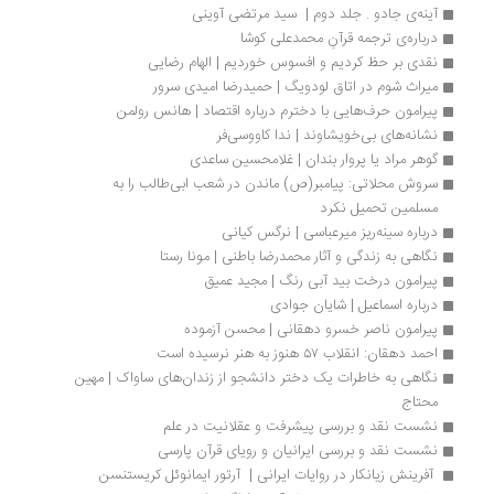
آینه‌ی جادو . جلد دوم |  سید مرتضی آوینی
درباره‌ی ترجمه قرآنِ محمدعلی کوشا
نقدی بر حظ کردیم و افسوس خوردیم | الهام رضایی
میراث شوم در اتاق لودویگ | حمیدرضا امیدی سرور
پیرامون حرف‌هایی با دخترم درباره اقتصاد | هانس رولمن
نشانه‌های بی‌خویشاوند | ندا کاووسی‌فر
گوهر مراد یا پروار بندان | غلامحسین ساعدی
سروش محلاتی: پیامبر(ص) ماندن در شعب ابی‌طالب را به 
مسلمین تحمیل نکرد
درباره سینه‌ریز میرعباسی | نرگس کیانی
نگاهی به زندگی و آثار محمدرضا باطنی | مونا رستا
پیرامون درخت بید آبی رنگ | مجید عمیق
درباره اسماعیل | شایان جوادی
پیرامون ناصر خسرو دهقانی | محسن آزموده
احمد دهقان: انقلاب ۵۷ هنوز به هنر نرسیده است
نگاهی به خاطرات یک دختر دانشجو از زندان‌های ساواک | مهین 
محتاج
نشست نقد و بررسی پیشرفت و عقلانیت در علم
نشست نقد و بررسی ایرانیان و رویای قرآن پارسی
 آفرینش زیانکار در روایات ایرانی |  آرتور ایمانوئل کریستنسن