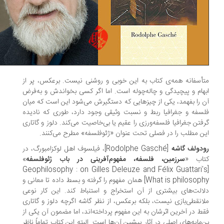
أسفانه همه‌ی کتاب به این خوبی و روشنی نیست. برعکس، پر از
هام و پیچیدگی و چاله‌چوله است. اما اگر کسی بخواندش و به‌فرض
 را بفهمد، یکی از چیزهایی که دستگیرش می‌شود این است که میان
سفه و جغرافیا ربط و نسبت وثیقی وجود دارد، طوری که نادیده
فتن جغرافیا فلسفه‌ورزی را عقیم یا بی‌خاصیت می‌کند. دلوز و گاتاری
ن مطلب را در فصلی تحت عنوان «ژئوفلسفه» مطرح می‌کنند.
دولف گاشه
[Rodolphe Gasché]، فیلسوف اهل لوکزامبورگ، در
اب «
سرزمین، فلسفه، مفهوم‌آفرینی در باب ژئوفلسفه
»
[Geophilosophy : on Gilles Deleuze and Félix Guattari'
What is philosophy] همان مفهوم را گرفته و بسط داده تا معانی و
الت‌های بیشتری از آن استخراج و استنباط کند. این کار نوعی
انقطی‌بازی نیست، بلکه برعکس، از نظر گاشه اگرچه دلوز و گاتاری
ط در آخرین اثرشان به این مفهوم پرداخته‌اند، اما مضمون آن یکی از
‌مایه‌های اصلی در آثار پیشین آن‌ها است. البته این کتاب تماماً ناظر