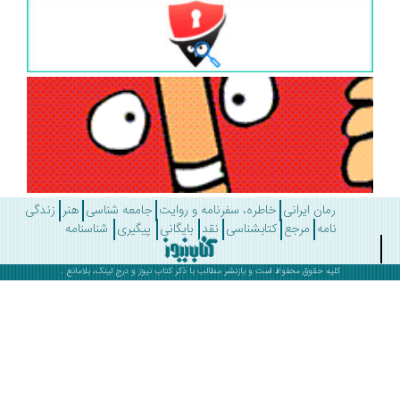
رمان ایرانی
خاطره، سفرنامه و روایت
جامعه شناسی
هنر
زندگی
نامه
مرجع
کتابشناسی
نقد
بایگانی
پیگیری
شناسنامه
کلیه حقوق محفوظ است و بازنشر مطالب با ذکر
کتاب نیوز
و درج لینک، بلامانع .