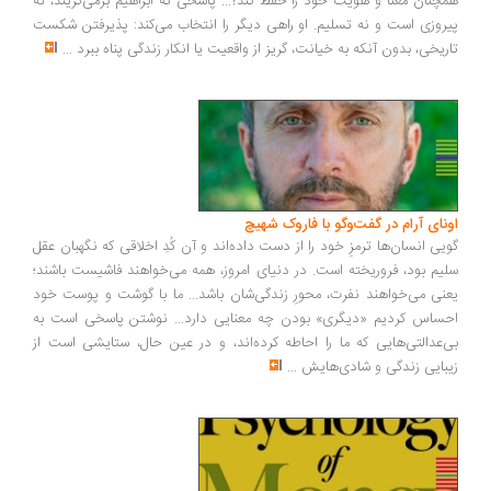
چنان معنا و هویت خود را حفظ کند؟... پاسخی که ابراهیم برمی‌گزیند، نه
روزی است و نه تسلیم. او راهی دیگر را انتخاب می‌کند: پذیرفتن شکست
ریخی، بدون آنکه به خیانت، گریز از واقعیت یا انکار زندگی پناه ببرد
...
ونای آرام در گفت‌وگو با فاروک شهیچ
یی انسان‌ها ترمزِ خود را از دست داده‌اند و آن کُدِ اخلاقی که نگهبان عقل
یم بود، فروریخته است. در دنیای امروز، همه می‌خواهند فاشیست باشند؛
نی می‌خواهند نفرت، محورِ زندگی‌شان باشد... ما با گوشت و پوست خود
ساس کردیم «دیگری» بودن چه معنایی دارد... نوشتن پاسخی است به
‌عدالتی‌هایی که ما را احاطه کرده‌اند، و در عین حال، ستایشی است از
بایی زندگی و شادی‌هایش
...