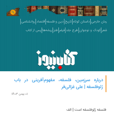
ان خارجی
داستان کوتاه
تاریخ
دین و فلسفه
اقتصاد
روانشناسی
ر
کودک و نوجوان
طرح جلد
فیلم
طنز
ریشه‌ها
پس از کتاب
درباره سرزمین، فلسفه، مفهوم‌آفرینی در باب
ژئوفلسفه | علی غزالی‌فر
01 بهمن 1403
سفه ژئوفلسفه است | الف