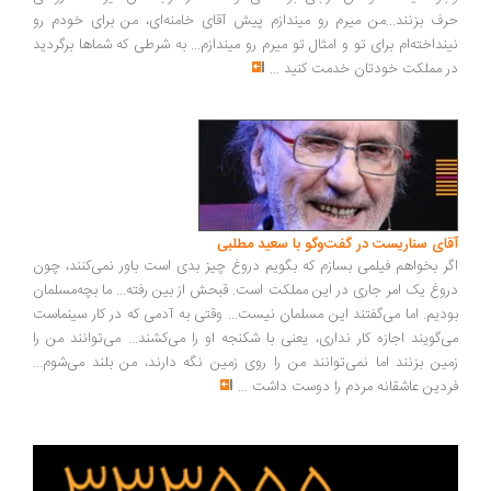
ف بزنند...من میرم رو میندازم پیش آقای خامنه‌ای، من برای خودم رو
نداخته‌ام برای تو و امثال تو میرم رو میندازم... به شرطی که شماها برگردید
 مملکت خودتان خدمت کنید
...
ای سناریست در گفت‌وگو با سعید مطلبی
ر بخواهم فیلمی بسازم که بگویم دروغ چیز بدی است باور نمی‌کنند، چون
وغ یک امر جاری در این مملکت است. قبحش از بین رفته... ما بچه‌مسلمان
دیم. اما می‌گفتند این مسلمان نیست... وقتی به آدمی که در کار سینماست
‌گویند اجازه کار نداری، یعنی با شکنجه او را می‌کشند... می‌توانند من را
ین بزنند اما نمی‌توانند من را روی زمین نگه دارند، من بلند می‌شوم...
دین عاشقانه مردم را دوست داشت
...