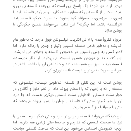
ی‌شود؟ چگونه می‌توان از این‌همه پشتوانه‌ی فلسفی بهره گرفت تا
دی از ما دوا شود؟ یک پاسخ این است که این‌همه فلسفه بی بن و
یاد است و از فلسفه‌ای که معلق باشد، کاری برنمی‌آید. فلسفه باید با
ین، با سرزمین، با جغرافیا گره بخورد. به عبارت دیگر، فلسفه باید
وفلسفه باشد. اما چگونه؟ این کتاب می‌خواهد همین چگونگی را
شن سازد.
روزه تقریباً همه یا لااقل اکثریت فیلسوفان قبول دارند که به‌طور عام
دیشه و به‌طور خاص فلسفه نسبتی وثیق و جدی با زمانه دارد. اما
تر کسی به چنین نسبتی در خصوص فلسفه و جغرافیا می‌اندیشد.
ن کتاب به چندوچون همین نسبت می‌پردازد. از نظر نویسنده
سفه باید با سرزمین همبسته باشد و دغدغه‌ی آن را داشته باشد. در
ر این صورت، نمی‌توان درست فلسفه‌ورزی کرد.
شن است که این تلقی از فلسفه افلاطونی نیست؛ فیلسوفی که
سفه را نه با زمین که با آسمان پیوند داد. از نظر دلوز و گاتاری در
ار سنت فلسفی افلاطونی سنت فلسفی دیگری هست که جا دارد
 را احیا کنیم؛ سنتی که فلسفه را چنان با زمین پیوند می‌دهد که
ی با جغرافیا نیز گره می‌خورد.
ن دیدگاه می‌تواند فلسفه را بومی‌تر سازد و حتی دیگر علوم انسانی را
ز. ما مباحث فلسفی کم نداریم و چه‌بسا حتی زیادی هم داریم، اما
‌چه کمبودش احساس می‌شود این است که مباحث فلسفی مباحث