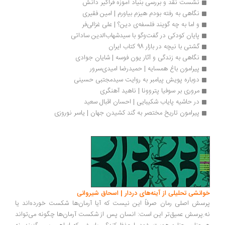
نشست نقد و بررسی بنیاد آموزه فراگیر دانش
نگاهی به رفته بودم هیزم بیاورم | امین فقیری
و اما به چه گویند فلسفه‌ی دین؟ | علی غزالی‌فر
پایان کودکی در گفت‌وگو با سیدشهاب‌الدین ساداتی
گشتی با نیچه در بازار 98 کتاب ایران
نگاهی به زندگی و آثار یون فوسه | شایان جوادی
پیرامون باغ همسایه | حمیدرضا امیدی‌سرور
دوباره پویش پیامبر به روایت سیدمجتبی حسینی
مروری بر سوفیا پتروونا | ناهید آهنگری
در حاشیه پایاب شکیبایی | احسان اقبال سعید
پیرامون تاریخ مختصر به گند کشیدن جهان | یاسر نوروزی
انشی تحلیلی از آینه‌های دردار | اسحاق شیروانی
سش اصلی رمان صرفاً این نیست که آیا آرمان‌ها شکست خورده‌اند یا
.پرسش عمیق‌تر این است: انسان پس از شکست آرمان‌ها چگونه می‌تواند