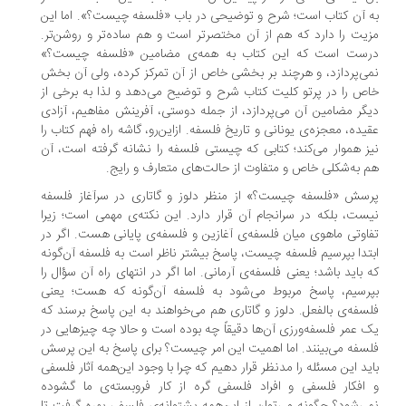
 آن کتاب است؛ شرح و توضیحی در باب «فلسفه چیست؟». اما این
یت را دارد که هم از آن مختصرتر است و هم ساده‌تر و روشن‌تر.
ست است که این کتاب به همه‌ی مضامین «فلسفه چیست؟»
ی‌پردازد، و هرچند بر بخشی خاص از آن تمرکز کرده، ولی آن بخش
ص را در پرتو کلیت کتاب شرح و توضیح می‌دهد و لذا به برخی از
گر مضامین آن می‌پردازد، از جمله دوستی، آفرینش مفاهیم، آزادی
یده، معجزه‌ی یونانی و تاریخ فلسفه. ازاین‌رو، گاشه راه فهم کتاب را
ز هموار می‌کند؛ کتابی که چیستی فلسفه را نشانه گرفته است، آن
 به‌شکلی خاص و متفاوت از حالت‌های متعارف و رایج.
سش «فلسفه چیست؟» از منظر دلوز و گاتاری در سرآغاز فلسفه
ست، بلکه در سرانجام آن قرار دارد. این نکته‌ی مهمی است؛ زیرا
اوتی ماهوی میان فلسفه‌ی آغازین و فلسفه‌ی پایانی هست. اگر در
تدا بپرسیم فلسفه چیست، پاسخ بیشتر ناظر است به فلسفه آن‌گونه
 باید باشد؛ یعنی فلسفه‌ی آرمانی. اما اگر در انتهای راه آن سؤال را
رسیم، پاسخ مربوط می‌شود به فلسفه آن‌گونه که هست؛ یعنی
سفه‌ی بالفعل. دلوز و گاتاری هم می‌خواهند به این پاسخ برسند که
 عمر فلسفه‌ورزی آن‌ها دقیقاً چه بوده است و حالا چه چیزهایی در
سفه می‌بینند. اما اهمیت این امر چیست؟ برای پاسخ به این پرسش
ید این مسئله را مدنظر قرار دهیم که چرا با وجود این‌همه آثار فلسفی
افکار فلسفی و افراد فلسفی گره از کار فروبسته‌ی ما گشوده