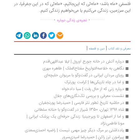
سفیِ «ما» باشد؛ «ما»ئی که این‌جائیم، «ما»ئی که در این جغرفیا، در
ن سرزمین، زندگی می‌کنیم یا می‌خواهیم زندگی کنیم.
.
.
..............
...............
تجربه‌ی زندگی دوباره
|
|
رفی و نقد کتاب
دین و فلسفه
درباره آتش در خانه جورج اورول | لیلا عبداللهی‌اقدم
نگاهی به خلاصه‌التواریخ مفتاح‌الملک | طاهره مهری
رویای مردان ایرانی در گفت‌وگو با مریوان حلبچه‌ای
و اما در چاه تاریکی‌ها | کرامت پورترک
درباره زنی که از حال رفت | سبا دادخواه
نشست معرفی و بررسی تک‌نگاری‌های جلال
در حاشیه تاریخ تطور نثر فارسی | حمیدرضا پورنجفیان
شاه 1298 تهران، 1350 شیراز در گفت‌وگو با حنانه سلطانی
و اما از اصفهان تا ویرجینیا: زندگی حرفه‌ای یک پزشک ایرانی | 
مونا فاطمی‌نژاد
یادداشتی بر مرگ دیگر چیز مهمی نیست | راضیه احمدی‌سعدی
پیرامون ترز راکن | حمیدرضا امیدی‌سرور