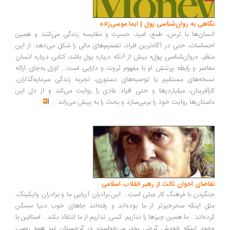
اهی به روان‌شناسی پول | ایما موسی‌زاده
سان‌ها با ترس، طمع، امید، حسرت و مقایسه زندگی می‌کنند و همین
ساسات، حتی در آگاه‌ترین افراد، تصمیم‌های مالی را شکل می‌دهد. از این
ظر، «روان‌شناسی پول» بیش از آنکه درباره پول باشد، کتابی درباره انسان
اصر و رابطه پرتنش او با مفهوم ثروت و دارایی است... اوزل به‌جای ارائه
خه‌های مستقیم یا توصیه‌های دستوری، تجربه زندگی سرمایه‌گذاران،
رآفرینان، میلیاردرها و حتی افراد عادی را روایت می‌کند و از دل این
ستان‌ها روایت خود را برمی‌سازد و بحث را به پیش می‌راند
...
اضای اخوان ثالث از رهبر انقلاب اسلامی
گیدن با فرهنگ کار عبثی است... این برادران آریایی ما و برادران وایکینگ،
ل اینکه سحرخیزتر از ما بوده‌اند و رفته‌اند جاهای خوب دنیا مسکن
ده‌اند... ما همین چیزها را نداریم. کسی نداریم از ما انتقاد بکند... استالین با
ود اینکه خودش گرجی بود، می‌خواست در گرجستان نیز همه روسی