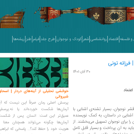
و فلسفه
اقتصاد
روانشناسی
شعر
کودک و نوجوان
طرح جلد
فیلم
طنز
ریشه‌ها
 فرزانه تونی
30 آبان 1401
اعتماد
خوانشی تحلیلی از آینه‌های دردار | اسحاق
شیروانی
پرسش اصلی رمان صرفاً این نیست که آیا
شر نوجوان، بسیار تشنه‌ی آشنایی با
آرمان‌ها شکست خورده‌اند یا نه.پرسش
 آشنایی در داستان، به کمک نویسنده‌
عمیق‌تر این است: انسان پس از شکست
 را برای نوجوان تسهیل می‌بخشند. از
آرمان‌ها چگونه می‌تواند همچنان معنا و
اید به آن پرداخت و بسیار قابل تامل
هویت خود را حفظ کند؟... پاسخی که ابراهی