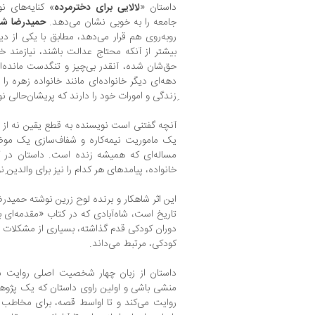
داستان «
لالایی برای دخترمرده
» کنایه‌های ن
جامعه را به خوبی نشان می‌دهد.
حمیدرضا شاه
روبه‌روی هم قرار می‌دهد، مطابق با یکی از د
بیشتر از آنکه محتاج عدالت باشند، نیازمند خ
حق‌شان شده، آنقدر بی‌چیز و تنگدست مانده‌ان
دهه‌ا‌ی دیگر خانواده‌ای مانند خانواده زهره را
ِزندگی و امورات خود را دارند که پریشان‌حالی نو
آنچه گفتنی ا‌ست نویسنده به ‌قطع یقین نه از هم
یک ماموریت نیمه‌کاره و شفاف‌سازی یک موضو
مساله‌ای که همیشه زنده است. داستان در ک
خانواده، پیامد‌های هر کدام را نیز برای والدین ِن
این اثر شاهکار و برنده لوح زرین نوشته‌ حمیدر
تاریخ است، شاه‌آبادی که در کتاب «مقدمه‌ای
دوران کودکی قدم گذاشته، بسیاری از مشکلات در 
کودکی، مرتبط می‌داند.
داستان از زبان چهار شخصیت اصلی روایت شد
منشی باشی و اولین راوی داستان که یک پژوهش
روایت می‌کند و تا اواسط قصه، برای مخاطب