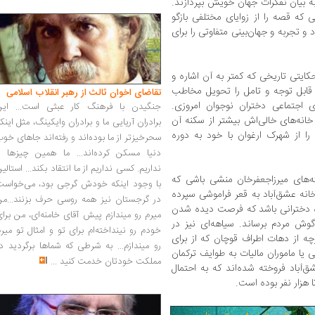
 به بیان تفکرات جهان خویش بپردازند.
که قصه را از زوایای مختلفی بازگو
 تجربه‌ و جهان‌بینی متفاوتی را برای
حکایتی تاریخی که کمتر به آن اشاره و
قابل توجه و تامل را تحویل مخاطب
تقاضای اخوان ثالث از رهبر انقلاب اسلامی
ی اجتماعی دختران نوجوان امروزی.
جنگیدن با فرهنگ کار عبثی است... این
خانه‌های خالی‌اش بیشتر از سکنه آن
برادران آریایی ما و برادران وایکینگ، مثل اینک
 از شهرک ارغوان با خود به دوره
سحرخیزتر از ما بوده‌اند و رفته‌اند جاهای خو
دنیا مسکن کرده‌اند... ما همین چیزها را
نداریم. کسی نداریم از ما انتقاد بکند... استالی
‌های میرزاجعفرخان منشی باشی که
با وجود اینکه خودش گرجی بود، می‌خواست
خانه عشق‌آباد به قعر فراموشی سپرده
در گرجستان نیز همه روسی حرف بزنند...من
ده دخترانی باشد که فرصت دیده شدن
میرم رو میندازم پیش آقای خامنه‌ای، من برا
 گوش مردم برساند. سیاهه‌ای نیز در
خودم رو نینداخته‌ام برای تو و امثال تو میر
چه از دهات اطراف قوچان که از برای
رو میندازم... به شرطی که شماها برگردید د
یا ماموران مالیات به طوایف ترکمان
مملکت خودتان خدمت کنید
...
آباد فروخته شده‌اند که به احتمال
زار نفر بوده‌ است.