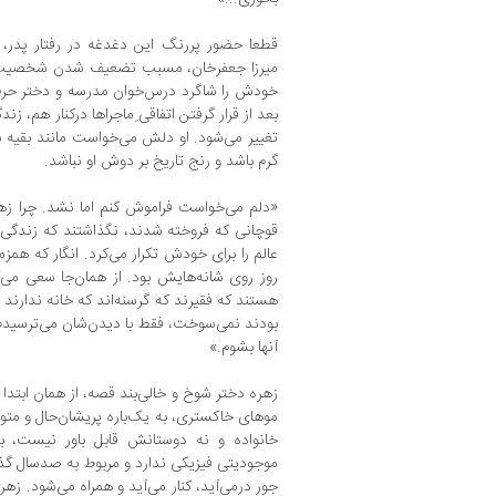
قطعا حضور پررنگ این دغدغه در رفتار پدر،
میرزا جعفرخان، مسبب تضعیف شدن شخصیت می
خودش را شاگرد درس‌خوان مدرسه و دختر حرف 
بعد از قرار گرفتن اتفاقی ِماجراها درکنار هم، ز
تغییر می‌شود. او دلش می‌خواست مانند بقیه 
گرم باشد و رنج تاریخ بر دوش او نباشد.
«دلم می‌خواست فراموش کنم اما نشد. چرا زهر
قوچانی که فروخته شدند، نگذاشتند که زندگی‌ام
عالم را برای خودش تکرار می‌کرد. انگار که همزما
روز روی شانه‌هایش بود. از همان‌جا سعی می‌
هستند که فقیرند که گرسنه‌اند که خانه ندارند 
بودند نمی‌سوخت، فقط با دیدن‌شان می‌ترسیدم
آنها بشوم.»
زهره دختر شوخ و خالی‌بند قصه، از همان ابتد
موهای خاکستری، به یک‌باره پریشان‌حال و متو
خانواده و نه دوستانش قابل باور نیست، 
موجودیتی فیزیکی ندارد و مربوط به صدسال گذ
جور درمی‌آید، کنار می‌آید و همراه می‌شود. زهره