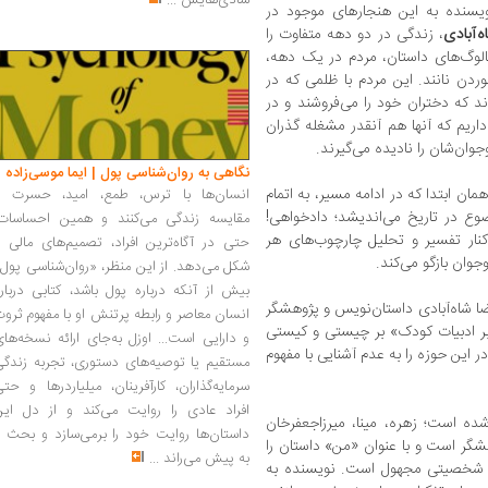
شادی‌هایش
...
ویسنده به این هنجارهای موجود در
‌آبادی
، زندگی در دو دهه متفاوت را
یالوگ‌های داستان، مردم در یک دهه،
وردن نانند. این مردم با ظلمی که در
د که دختران خود را می‌فروشند و در
 داریم که آنها هم آنقدر مشغله گذران
جوان‌شان را نادیده می‌گیرند.
نگاهی به روان‌شناسی پول | ایما موسی‌زاده
ان ابتدا که در ادامه مسیر، به اتمام
انسان‌ها با ترس، طمع، امید، حسرت و
ع در تاریخ می‌اندیشد؛ دادخواهی!
مقایسه زندگی می‌کنند و همین احساسات،
نار تفسیر و تحلیل چارچوب‌های هر
حتی در آگاه‌ترین افراد، تصمیم‌های مالی ر
وجوان بازگو می‌کند.
شکل می‌دهد. از این منظر، «روان‌شناسی پول
بیش از آنکه درباره پول باشد، کتابی دربار
ضا شاه‌آبادی‌ داستان‌نویس و پژوهشگر
انسان معاصر و رابطه پرتنش او با مفهوم ثرو
 بر ادبیات کودک» بر چیستی و کیستی
و دارایی است... اوزل به‌جای ارائه نسخه‌ها
این حوزه را به عدم آشنایی با مفهوم
مستقیم یا توصیه‌های دستوری، تجربه زندگی
سرمایه‌گذاران، کارآفرینان، میلیاردرها و حت
افراد عادی را روایت می‌کند و از دل این
ه است؛ زهره، مینا، میرزاجعفرخان
داستان‌ها روایت خود را برمی‌سازد و بحث ر
گر است و با عنوان «من» داستان را
به پیش می‌راند
...
 شخصیتی مجهول است. نویسنده‌ به