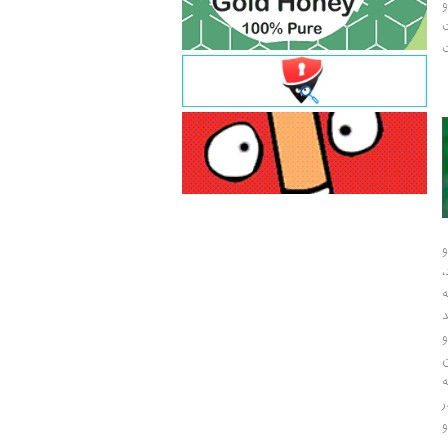
و
ت
ت
و
و
ر