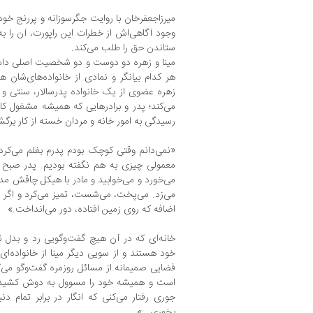
میرزاجعفرخان با روایت جگرسوزانه و پررنج خود
وجود آگاهی‌اش از خطرات این راپورت، آن را ب
ستاندن حق را طلب می‌کند.
مینا و زهره دو دوست و دو شخصیت اصلی داستا
هر کدام بیانگر و نمادی از خانواده‌های‌شان ه
زهره عضوی از یک خانواده‌ پدرسالار، سنتی 
می‌کند؛ پدر و برادرهایی که همیشه مشغول کار
رسیدگی به امور خانه و مردان خسته از کار برگ
«نمی‌دانم وقتی کوچک بودم پدرم بغلم می‌کرد 
معمولی چیزی به هم نگفته بودیم. پدر صبح
می‌خورد و می‌خوابید و مادر با هیکل چاقش م
می‌زد. می‌پخت، می‌شست، تمیز می‌کرد و اگر 
اضافه که روی زمین افتاده، دور می‌انداخت.»
خانه‌ای که در آن هیچ گفت‌وگویی رد و بدل 
خود هستند و از سویی دیگر مینا از خانواده‌ای 
فضایی صمیمانه‌ از مسائل روزمره گفت‌وگو می‌کن
است و همیشه خود را مسوول به دوش کشیدن د
جوری رفتار می‌کنی که انگار در برابر تمام د
بخوری...»