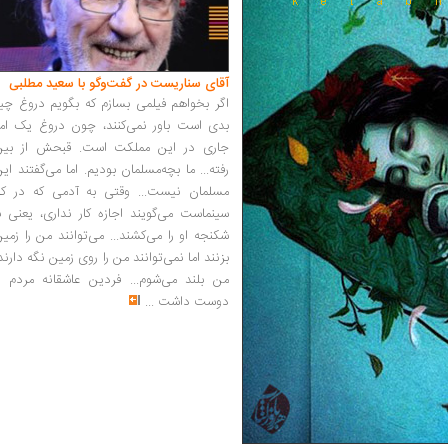
آقای سناریست در گفت‌وگو با سعید مطلبی
اگر بخواهم فیلمی بسازم که بگویم دروغ چی
بدی است باور نمی‌کنند، چون دروغ یک امر
جاری در این مملکت است. قبحش از بین
رفته... ما بچه‌مسلمان بودیم. اما می‌گفتند ای
مسلمان نیست... وقتی به آدمی که در کار
سینماست می‌گویند اجازه کار نداری، یعنی ب
شکنجه او را می‌کشند... می‌توانند من را زمی
بزنند اما نمی‌توانند من را روی زمین نگه دارند
من بلند می‌شوم... فردین عاشقانه مردم را
دوست داشت
...