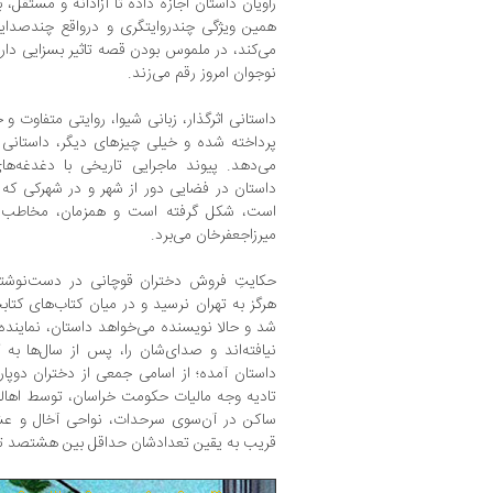
راویان داستان اجازه داده تا آزادانه و مستقل،
همین ویژگی چندروایتگری و درواقع چندصدایی 
می‌کند، در ملموس بودن قصه تاثیر بسزایی دارد و
نوجوان امروز رقم می‌زند.
داستانی اثرگذار، زبانی شیوا، روایتی متفاوت و 
پرداخته شده و خیلی چیزهای دیگر، داستانی 
می‌دهد. پیوند ماجرایی تاریخی با دغدغه‌ها
داستان در فضایی دور از شهر و در شهرکی که 
است، شکل گرفته است و همزمان، مخاطب را
میرزاجعفرخان می‌برد.
حکایتِ فروش دختران قوچانی در دست‌‌نوشته
هرگز به تهران نرسید و در میان کتاب‌های کتاب
شد و حالا نویسنده می‌خواهد داستان، نماین
نیافته‌اند و صدای‌شان را، پس از سال‌ها به
داستان آمده؛ از اسامی جمعی از دختران دوپار
تادیه وجه مالیات حکومت خراسان، توسط اهالی 
ساکن در آن‌سوی سرحدات، نواحی آخال و عشق‌
قریب به یقین تعدادشان حداقل بین هشتصد تا ه