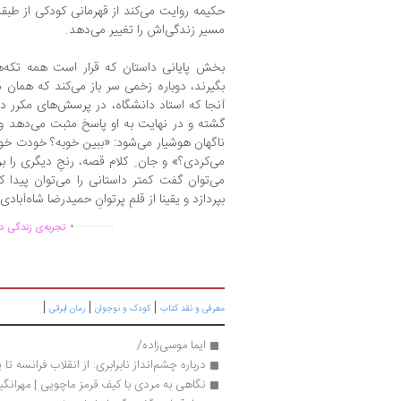
حکیمه روایت می‌کند از قهرمانی کودکی از طب
مسیر زندگی‌اش را تغییر می‌دهد.
بخش پایانی داستان که قرار است همه تکه‌های
بگیرند، دوباره زخمی سر باز می‌کند که همان 
آنجا که استاد دانشگاه، در پرسش‌های مکرر د
گشته و در نهایت به او پاسخ مثبت می‌دهد و
ناگهان هوشیار می‌شود: «ببین خوبه؟ خودت خو
می‌کردی؟» و جان ِ کلام قصه، رنجِ دیگری را ب
می‌توان گفت کمتر داستانی را می‌توان پیدا 
بپردازد و یقینا از قلمِ پرتوانِ حمیدرضا شاه‌آبا
.
..............
تجربه‌ی زندگی دو
|
|
|
معرفی و نقد کتاب
کودک و نوجوان
رمان ایرانی
ایما موسی‌زاده/
درباره چشم‌انداز نابرابری: از انقلاب فرانسه تا
نگاهی به مردی با کیف قرمز ماچویی | مهرانگی