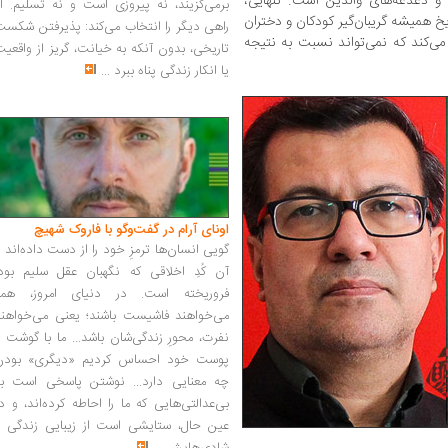
و دغدغه‌های والدین است. تنهایی،
برمی‌گزیند، نه پیروزی است و نه تسلیم. ا
خ همیشه گریبان‌گیر کودکان و دختران
راهی دیگر را انتخاب می‌کند: پذیرفتن شکس
‌کند که نمی‌تواند نسبت به نتیجه
تاریخی، بدون آنکه به خیانت، گریز از واقعی
یا انکار زندگی پناه ببرد
...
اونای آرام در گفت‌وگو با فاروک شهیچ‭
گویی انسان‌ها ترمزِ خود را از دست داده‌اند 
آن کُدِ اخلاقی که نگهبان عقل سلیم بود،
فروریخته است. در دنیای امروز، همه
می‌خواهند فاشیست باشند؛ یعنی می‌خواهند
نفرت، محورِ زندگی‌شان باشد... ما با گوشت 
پوست خود احساس کردیم «دیگری» بودن
چه معنایی دارد... نوشتن پاسخی است به
بی‌عدالتی‌هایی که ما را احاطه کرده‌اند، و د
عین حال، ستایشی است از زیبایی زندگی و