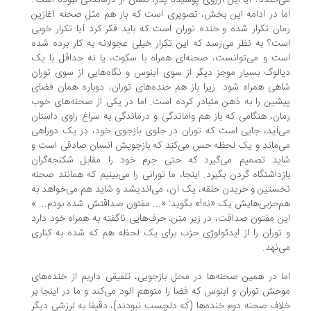
‌خندد؟ آیا این آرزوی پوسیده پدر، نشان از درماندگی نبوده است؟
ا در ادامه این بخش، تصویری است که باز هم مثل صحنه آغازین
ان تکرار شده و خنده توران است که باید فکر کرد آیا تکرار خوبی
ت؟ به نظر می‌رسد که این تکرار خیلی عجولانه به کار برده شده
ت و می‌توانست، صحنه‌ای همراه با سکوت، یا نه حداقل با یک
الوگ بسیار موجز دیگر از سوی آبنوس و نگاه‌هایی از سوی توران
هی همراه شود. زیرا باز هم خنده‌های توران، دوباره همان فضای
شین را به ذهن متبادر کرده است. اما در یکی از صحنه‌های خوب
ان، هنگامی که باز هم واماندگی و درماندگی به سراغ راوی داستان
‌آید، جایی است که توران در جلوی بازجوی خود، در یک دوراهی
‌ماند و یک لحظه حس می‌کند که بازجویش انسان صادقی است و
اید تصمیم می‌گیرد که حتی جرم خود را مقابل شکنجه‌گران
زداشتگاه گردن بگیرد. اینجا، ما تورانی را می‌بینیم که همانند صحنه
ستین و خریدن حلقه، یک آن، می‌اندیشد و شاید هم می‌خواهد به
‌حزبی‌هایش یک «نه!» بگوید: «... مفتون صداقتش شده بودم... »
ن مفتون صداقت، در زیر متن، حرف‌هایی ناگفته به همراه خود دارد
توران را از ایدئولوژی حزب برای یک لحظه هم که شده به کناری
‌نهد.
ا در همین صحنه‌ها در محل بازجویی، تلفیقی داریم از خنده‌های
حش توران و آبنوس که فضا را متوهم آلود می‌کند و ما در اینجا بر
اف صحنه دوم خنده‌ها (که دلچسب نبودند)، دقیقا به لرزشی دیگر