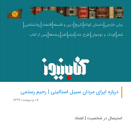
ان خارجی
داستان کوتاه
تاریخ
دین و فلسفه
اقتصاد
روانشناسی
ر
کودک و نوجوان
طرح جلد
فیلم
طنز
ریشه‌ها
پس از کتاب
درباره اپرای مردان سبیل استالینی | رحیم رستمی
07 اردیبهشت 1396
تیصال در شخصیت | اعتماد