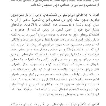
ار انسداد کرده است و گویا همه، در بخش‌هایی از زندگی خود، اعم
 شخصی و سیاسی و اجتماعی دچار استیصال شده‌اند.
ا ما به چه طرقی می‌توانیم این تکنیک‌های روایی را از دل متن بیرون
اوریم، بدون اینکه راوی اول شخص (توران شاهی) سخنی از آن به
ان آورده باشد؟ و نویسنده، حالا آگاهانه یا نا آگاهانه، حرف‌های
یار تلخ خود را حتی گاهی در زبانی انباشته از هجو و با
فته‌گویی‌های راوی به مخاطب عرضه می‌دارد؟ پس ما بنا به گفته
یکل تولان این فرآیند دریافت خود را فقط از طریق عبارت‌ها و واژگانی
 در بخش نخستین است بیرون می‌آوریم. اما پیش از آن باید قید
د که این فرآیند واژه‌نگاری در جاهایی موفق بوده و در بعضی جاها
وانسته است که کارکردی قوی داشته باشد چرا که حفره‌هایی در متن
ده می‌شود و راوی در جاهایی توان بازگویی یک ماجرا در یک جایی
 زبانی منسجم و تعلیق‌برانگیز پیدا کرده و در سویی دیگر، ماجرایی
ل می‌شود که چندان نتوانسته است آن کارکرد روایی و جذب‌کننده را
را باشد. ولی نهایتا در بخش نخست، هم ماجرای توران و هم ماجرای
ور محمد بیان شده و مخاطب، اطلاعاتی را دریافت می‌کند تا بداند
 برآیند واقعه‌ای همچون تثبیت دیکتاتوری که پس از کودتا جای
د را در همه لایه‌های اجتماع ایران باز کرده است، چگونه است. اما
ن تثبیت، همان استیصال را به همراه خود دارد.
نون در نگاهی فرمال به عبارت‌هایی می‌نگریم که در متن به چشم