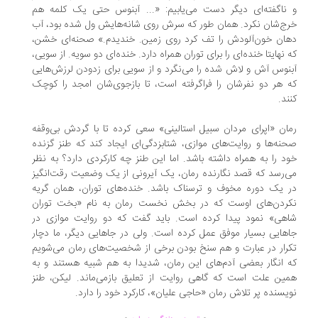
ناگفته‌ای دیگر دست می‌یابیم: «... آبنوس حتی یک کلمه هم
ج‌شان نکرد. همان طور که سرش روی شانه‌هایش ول شده بود، آب
ان خون‌آلودش را تف کرد روی زمین. خندیدم.» صحنه‌ای خشن،
 نهایتا خنده‌ای را برای توران همراه دارد. خنده‌ای دو سویه. از سویی،
نوس ‌آش و لاش شده را می‌نگرد و از سویی برای زدودن لرزش‌هایی
 هر دو نفرشان را فراگرفته است، تا بازجوی‌شان امجد را کوچک
ند.
ان «اپرای مردان سبیل استالینی» سعی کرده تا با گردش بی‌وقفه
نه‌ها و روایت‌های موازی، شتابزدگی‌ای ایجاد کند که طنز گزنده
د را به همراه داشته باشد. اما این طنز چه کارکردی دارد؟ به نظر
‌رسد که قصد نگارنده رمان، یک آیرونی از یک وضعیت رقت‌انگیز
 یک دوره مخوف و ترسناک باشد. خنده‌های توران، همان گریه
کردن‌های اوست که در بخش نخست رمان به نام «بخت توران
هی» نمود پیدا کرده است. باید گفت که دو روایت موازی در
هایی بسیار موفق عمل کرده است. ولی در جاهایی دیگر، ما دچار
رار در عبارت و هم سنخ بودن برخی از شخصیت‌های رمان می‌شویم
 انگار بعضی آدم‌های این رمان، شدیدا به هم شبیه هستند و به
ین علت است که گاهی روایت از تعلیق بازمی‌ماند. لیکن، طنز
یسنده پر تلاش رمان «حاجی علیان»، کارکرد خود را دارد.
.
.
...............
..............