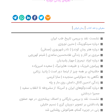
تجربه‌ی زندگی دوباره
|
|
رفی و نقد کتاب
رمان ایرانی
نشست نقد و بررسی تاریخ طب ایران
درباره سینگورینگ | متین نوروزی
درباره هنر رمان کوندرا | نادر شهریوری (صدقی)
مروری بر آثار و زندگی غلامحسین ساعدی | شبنم کهن‌چی
درباره اوراد نیمروز | مهیار رشیدیان
پیرامون فیزیک و طبیعت هایزنبرگ | سعیده امین‌زاده
حاشیه‌ای بر همه چیز از اینجا دور است | پانیذ زرتابی
نگاهی به دموکراسی سنجیده | سارا کریمی
زندگی ادمین کانال داعش روی مار و پله
درباره گفت‌وگوهای ایران و آمریکا: از مشروطه تا انقلاب سفید | 
سمیرا دردشتی
نشست نقد و بررسی بازرگانی و اصناف پیشه‌وری در عهد صفوی
یادداشتی بر تصویر دوریان گری | نسیم خلیلی
زنی در جزیره گمنام، هم‌آغوش روشنایی شد