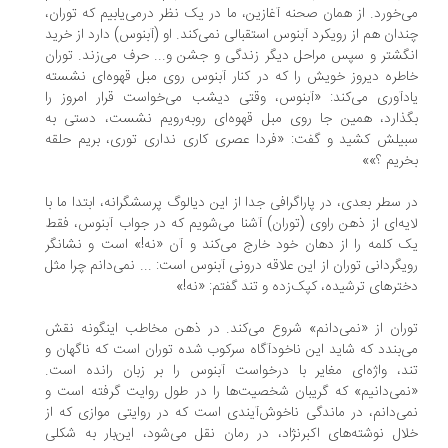
‌خورد. از همان صحنه آغازین، ما در یک نظر درمی‌یابیم که توران،
دان هم از رویکرد آبنوس استقبالی نمی‌کند. او (آبنوس) دارد از خرید
گشتر و سپس مراحل دیگر زندگی و جشن و... حرف می‌زند. توران
طره دیروز خویش را که در کنار آبنوس روی مبل قهوه‌ای نشسته
دآوری می‌کند: «آبنوس، وقتی دیشب می‌خواست قرار امروز را
ذارد، همین جا روی مبل قهوه‌ای روبه‌رویم نشست، دستی به
یلش کشید و گفت: «فردا عصری کاری نداری توری، بریم حلقه
ریم ؟»»
 سطر بعدی، در پاراگرافی جدا از این دیالوگ پرسشگرانه، ابتدا ما با
یه‌ای از ذهن راوی (توران) آشنا می‌شویم که در جواب آبنوس، فقط
 کلمه را از دهان خود خارج می‌کند و آن «نه!» است و نشانگر
یگردانی توران از این علاقه درونی آبنوس است: ... نمی‌دانم چرا مثل
ترهای ترشیده، کپک‌زده و تند گفتم: «نه!»
ران از «نمی‌دانم» شروع می‌کند. در ذهن مخاطب اینگونه نقش
‌بندد که شاید این ناخودآگاه سرکوب شده توران است که ناگهان و
د، واژه‌ای مغایر با درخواست آبنوس را بر زبان رانده است.
می‌دانیم» که گریبان شخصیت‌ها را در طول روایت گرفته است و
ی‌دانم، در ماندگی ناخوش‌آیندی است که در روایتی موازی که از
ال نوشته‌های اکبرنژاد، در رمان نقل می‌شود، این‌بار به شکلی