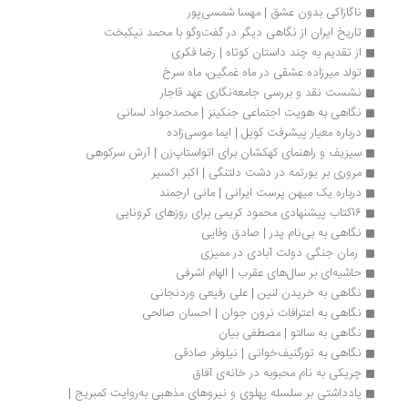
ناگازاکی بدون عشق | مهسا شمسی‌پور
تاریخ ایران از نگاهی دیگر در گفت‌وگو با محمد نیکبخت
از تقدیم به چند داستان کوتاه | رضا فکری
تولد میرزاده عشقی در ماه غمگین، ماه سرخ
نشست نقد و بررسی جامعه‌نگاری عهد قاجار
نگاهی به هویت اجتماعی جنکینز | محمدجواد لسانی
درباره معیار پیشرفت کویل | ایما موسی‌زاده 
سیزیف و راهنمای کهکشان برای اتواستاپ‌زن‌ | آرش سرکوهی
مروری بر یورتمه در دشت دلتنگی | اکبر اکسیر
درباره یک میهن پرست ایرانی | مانی ارجمند
16کتاب پیشنهادی محمود کریمی برای روزهای کرونایی
نگاهی به بی‌نام پدر | صادق وفایی
 رمان جنگی دولت آبادی در ممیزی 
حاشیه‌ای بر سال‌های عقرب | الهام اشرفی
نگاهی به خریدن لنین | علی رفیعی وردنجانی
نگاهی به اعترافات نرون جوان | احسان صالحی
نگاهی به سالتو | مصطفی بیان
نگاهی به تورگنیف‌خوانی | نیلوفر صادقی
چریکی به نام محبوبه در خانه‌ی آفاق
یادداشتی بر سلسله پهلوی و نیروهای مذهبی به‌روایت کمبریج | 