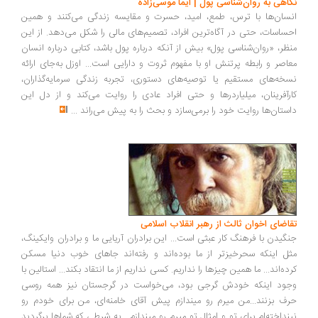
اهی به روان‌شناسی پول | ایما موسی‌زاده
سان‌ها با ترس، طمع، امید، حسرت و مقایسه زندگی می‌کنند و همین
ساسات، حتی در آگاه‌ترین افراد، تصمیم‌های مالی را شکل می‌دهد. از این
ظر، «روان‌شناسی پول» بیش از آنکه درباره پول باشد، کتابی درباره انسان
اصر و رابطه پرتنش او با مفهوم ثروت و دارایی است... اوزل به‌جای ارائه
خه‌های مستقیم یا توصیه‌های دستوری، تجربه زندگی سرمایه‌گذاران،
رآفرینان، میلیاردرها و حتی افراد عادی را روایت می‌کند و از دل این
ستان‌ها روایت خود را برمی‌سازد و بحث را به پیش می‌راند
...
اضای اخوان ثالث از رهبر انقلاب اسلامی
گیدن با فرهنگ کار عبثی است... این برادران آریایی ما و برادران وایکینگ،
ل اینکه سحرخیزتر از ما بوده‌اند و رفته‌اند جاهای خوب دنیا مسکن
ده‌اند... ما همین چیزها را نداریم. کسی نداریم از ما انتقاد بکند... استالین با
ود اینکه خودش گرجی بود، می‌خواست در گرجستان نیز همه روسی
ف بزنند...من میرم رو میندازم پیش آقای خامنه‌ای، من برای خودم رو
نداخته‌ام برای تو و امثال تو میرم رو میندازم... به شرطی که شماها برگردید