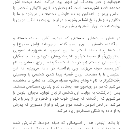
وآلود و حتی وهمناک نیز ظهور پیدا می‌کند. قصه «بخت آشور
مد» قصه آشورمحمد است که بختش- با ظهور ناگهانی شخصی با
دامی پرمو و ناهمگون به نام «اوشان بختم»- باز می‌شود و ما با
ایتی طنز ولی تلخ آشنا می‌شویم و در اینجا روایت به شکلی موازی با
ایت «بخت توران شاهی» پیش می‌رود.
ر همان عبارت‌های نخستینی که دیدیم، آشور محمد، خسته و
افکنده، داسش را توی زمین گندم می‌چرخاند (فعل مضارع) و
ت‌ها پینه بسته است. اما این تصویر، به هیچ‌وجه تصویری
دئولوژی‌گرا از محیط کارگر و ناخرسندی‌های متن‌های یک جانبه‌گرای
رکسیستی نیست. زیرا درست است، نگارنده از رنج انسانی به نام
ورمحمد حرف می‌زند، ولی بلافاصله در ادامه می‌بینیم که این
ستیصال را با مضحک بودن قضیه پیدا شدن شخصی با وضعیتی
ت‌انگیزتر به نام «اوشان بختم» همراه می‌کند. در نمایی ما مشاهده
‌کنیم که هر دو روبه‌روی هم ایستاده‌اند و پنداری مستاصل هستند.
 از بازگشت به روایت اول شخص از زبان توران، ماجرای آبنوس را
‌شنویم که از گذشته نه چندان خوب خود و خاطره‌ای از پدر را بازگو
‌کند. در لحن آبنوس، خنده موج می‌زند و او از دستوری که پدرش
 او داده به شکلی مسخره‌وار یاد می‌کند.
ا واقعا آبنوس هم از استیصالی که طبقه متوسط گرفتارش شده