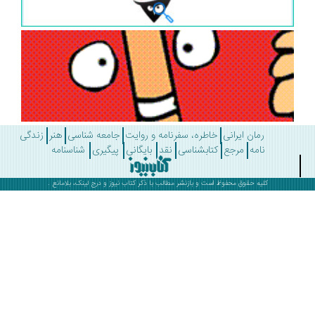
رمان ایرانی
خاطره، سفرنامه و روایت
جامعه شناسی
هنر
زندگی
نامه
مرجع
کتابشناسی
نقد
بایگانی
پیگیری
شناسنامه
کلیه حقوق محفوظ است و بازنشر مطالب با ذکر
کتاب نیوز
و درج لینک، بلامانع .