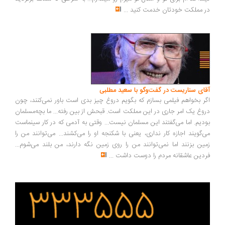
 مملکت خودتان خدمت کنید
...
ای سناریست در گفت‌وگو با سعید مطلبی
ر بخواهم فیلمی بسازم که بگویم دروغ چیز بدی است باور نمی‌کنند، چون
وغ یک امر جاری در این مملکت است. قبحش از بین رفته... ما بچه‌مسلمان
دیم. اما می‌گفتند این مسلمان نیست... وقتی به آدمی که در کار سینماست
‌گویند اجازه کار نداری، یعنی با شکنجه او را می‌کشند... می‌توانند من را
ین بزنند اما نمی‌توانند من را روی زمین نگه دارند، من بلند می‌شوم...
دین عاشقانه مردم را دوست داشت
...