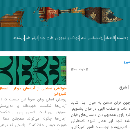
و فلسفه
اقتصاد
روانشناسی
شعر
کودک و نوجوان
طرح جلد
فیلم
طنز
ریشه‌ها
ینی
11 خرداد 1400
| شرق
خوانشی تحلیلی از آینه‌های دردار | اسحاق
شیروانی
پرسش اصلی رمان صرفاً این نیست که آیا
چون قرآن سخن به میان آید، شاید
آرمان‌ها شکست خورده‌اند یا نه.پرسش
ره ذات و صفات الهی در قرآن بشنویم.
عمیق‌تر این است: انسان پس از شکست
ره راوی همه‏‌چیزدان داستان‏‌های قرآن
آرمان‌ها چگونه می‌تواند همچنان معنا و
ه شود. این همان شیوه نامتعارفی
هویت خود را حفظ کند؟... پاسخی که ابراهی
Jack Mile] (زاده 1942)، ادب‏‌پژوه و نویسنده نامور آمریکایی،