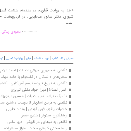
«خدا به روایت قرآن»، در مقدمه، هشت فصل،
است.
.
...............
تجربه‌ی زندگی د
|
|
|
|
معرفی و نقد کتاب
دین و فلسفه
قرآن
ویلیام شکسپیر
تو
نگاهی به جمهوری جهانی ادبیات | احمد غلامی
سخن‌های دانندگان در گفت‌وگو با حامد مهراد
نگاهی به تاریخ تروتسکیسم آمریکایی | آناهی
 اسرار الصلاة | میرزا جواد ملکی تبریزی
10 مرگ به‌یادماندنی ادبیات | حسین عیدی‌زاده
نگاهی به مردن آسان‌تر از دوست داشتن است
خاطرات ياکوب فون گونتن | ونداد جلیلی
واشنگتون اسکوئر | هنری جیمز
نگاهی به درهایی در تاریکی | دریا امامی
و اما سختی کارهای سخت | مارال مختارزاده