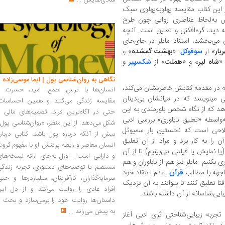
شادی‌هایش
...
ر این کتاب مقایسه پهلوبه‌‏پهلوی سبک
س به‌لحاظ عناصری روایی چون طرح
ه دید، گره‏‌افکنی و تعلیق است. آنچه
ی‏‌بخشد، استناد مایلز در جای‏‌جای
یار
» از
سوفوکل
، «
بهشت گم‏شده
» و
»،
شاه لیر
» و «
هملت
» از
شکسپیر
و
نگاهی به روان‌شناسی پول | ایما موسی‌زاده
‏که در مقدمه کتابش خاطرنشان می‌‏کند،
انسان‌ها با ترس، طمع، امید، حسرت و
 می‏نویسد که در میان‏شان بی‌‏دینان
مقایسه زندگی می‌کنند و همین احساسات،
‏اش نمی‌‏خواهد که از نگاه شخص باورمندی به این
حتی در آگاه‌ترین افراد، تصمیم‌های مالی ر
ه‌واسطه «تعلیق ناباوری» بررسی ادبی
شکل می‌دهد. از این منظر، «روان‌شناسی پول
صطلاحی است که نخستین بار سمیوئل
بیش از آنکه درباره پول باشد، کتابی دربار
نگلیسی، آن را به کار برد و مراد از آن تعلیق
انسان معاصر و رابطه پرتنش او با مفهوم ثرو
(یا نمایش یا فیلمی می‏‌بینیم) تا از آن
و دارایی است... اوزل به‌جای ارائه نسخه‌ها
بکنیم. مایلز نیز هم از ناباوران و هم
مستقیم یا توصیه‌های دستوری، تجربه زندگی
واجهه با مطالب
قرآن
، عدم اعتقاد خود
سرمایه‌گذاران، کارآفرینان، میلیاردرها و حت
 تعلیق کنند تا بتوانند به آن نزدیک
افراد عادی را روایت می‌کند و از دل این
بایی‌‏شناسانه از آن داشته باشند.
داستان‌ها روایت خود را برمی‌سازد و بحث ر
به پیش می‌راند
...
جربه زیبایی‌‏شناختی اثری ادبی آغاز