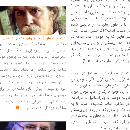
ارد. نقد تاریخی به چنین پرسش‌‏هایی
انی آن را نوشت؟ چرا آن را نوشت؟
ا نوشت، یا کسان دیگری؟ آیا در اصل
یم نوشته شده بود؟ آیا از مأخذ دیگری
؟ آیا در طول زمان در آن بازبینی شده
در دست است؟ اگر چنین است، کدام
‏هایی که به خودی خود موجه‏‌اند
تقاضای اخوان ثالث از رهبر انقلاب اسلامی
ه ده‏‌ها پرسش از چنین پرسش‌‏هایی
جنگیدن با فرهنگ کار عبثی است... این
ی زیبایی‏‌شناختی نپرداخته باشد. لازم
برادران آریایی ما و برادران وایکینگ، مثل اینک
؛ این دو غالبا می‏‌توانند با یکدیگر
سحرخیزتر از ما بوده‌اند و رفته‌اند جاهای خو
یگر متمایزند» (ص 10-11).
دنیا مسکن کرده‌اند... ما همین چیزها را
نداریم. کسی نداریم از ما انتقاد بکند... استالی
ی متدینی معرفی کرده است (مثلا در ص
با وجود اینکه خودش گرجی بود، می‌خواست
ه قرآن و خدای قرآن بنگرد. او بررسی
در گرجستان نیز همه روسی حرف بزنند...من
لی داستان‌‏های مشترک قرآن و کتاب
میرم رو میندازم پیش آقای خامنه‌ای، من برا
با رویارویی فرزندان آدم، توفان نوح،
خودم رو نینداخته‌ام برای تو و امثال تو میر
ایت موسی و بنی‏‌اسرائیل و سرانجام
رو میندازم... به شرطی که شماها برگردید د
در مؤخره کتاب کوشیده است تا به
مملکت خودتان خدمت کنید
...
ست؟». پاسخی که مایلز به این پرسش
سا حتی نظر دین‏‌پژوهان و پژوهشگران
ایانی کتاب درباره شیطان و زندگی
دازه خواندنی است.