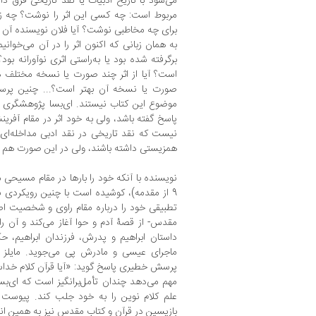
می‏‌شود با تاریخ ادبیات یا نقد تاریخی فرق د
مربوط است: چه کسی این اثر را نوشت؟ چه زم
برای چه مخاطبی نوشت؟ آیا فلان نویسنده آن ر
به همان زبانی که اکنون اثر را در آن می‏‌خوان
برگرفته شده بود یا به‌راستی اثری نوآورانه بود
است؟ آیا از اثر چند صورت یا نسخه مختلف 
صورت یا نسخه آن بهتر است؟... چنین پرسش‌
موضوع این کتاب نیستند. ای‌بسا پژوهشگری ب
پاسخ گفته باشد، ولی به خود اثر در مقام آفرینش
نیست که نقد تاریخی در نقد ادبی مداخله‌‏ای کند
همزیستی داشته باشند، ولی در این صورت هم از یکد
نویسنده با آن‏که خود را بارها در مقام مسیح
9 از مقدمه)، کوشیده است با چنین رویکردی ب
تطبیقی خود را درباره مقام راوی و شخصیت اص
مقدس- از قصۀ آدم و حوا آغاز می‌‏کند و آن را 
داستان ابراهیم و پدرش، فرزندان ابراهیم، حک
ماجرای عیسی و مادرش پی می‏‌جوید. مایلز 
پرسش خطیری پاسخ گوید: «آیا قرآن کلام خدا
مهم می‌‏دهد چندان تأمل‏‌برانگیز است که‌ ای‌ب
علم کلام نوین را به خود جلب کند. پیوست پ
بازپسین در قرآن و کتاب مقدس نیز به همین ان