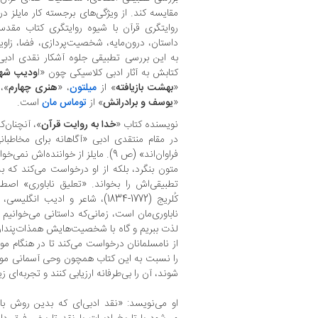
مقایسه کند. از ویژگی‏‌های برجسته کار مایلز د
روایتگری قرآن با شیوه روایتگری کتاب مقد
داستان، درون‌‏مایه، شخصیت‏‌پردازی، فضا، زاوی
به این بررسی تطبیقی جلوه آشکار نقدی ادبی م
کتابش به آثار ادبی کلاسیکی چون «ا
ودیپ شهر
«
بهشت بازیافته
» از
میلتون
، «
هنری چهارم
 «
«
یوسف و برادرانش
» از
توماس مان
است.
نویسنده کتاب «
خدا به روایت قرآن
»، آن‏چنان‌
در مقام منتقدی ادبی «آگاهانه برای مخاطبانی
فراوان‌اند» (ص 9). مایلز از خواننده‌
متون بنگرد، بلکه از او درخواست می‏‌کند که ب
تطبیقی‏‌اش را بخواند. «تعلیق ناباوری» ا
کُلریج (1772-1834)، شاعر و ادیب ا
ناباوری‏‌مان است، زمانی‌‏که داستانی می‏‌خوانیم 
لذت ببریم و گاه با شخصیت‌‏هایش همذات‏‌پنداری 
از نامسلمانان درخواست می‏‌کند تا در هنگام م
را نسبت به این کتاب همچون وحی آسمانی موقتا
شوند، آن را بی‏‌طرفانه ارزیابی کنند و تجربه‌‏ای زی
او می‌‏نویسد: «نقد ادبی‌‏ای که بدین روش با ت