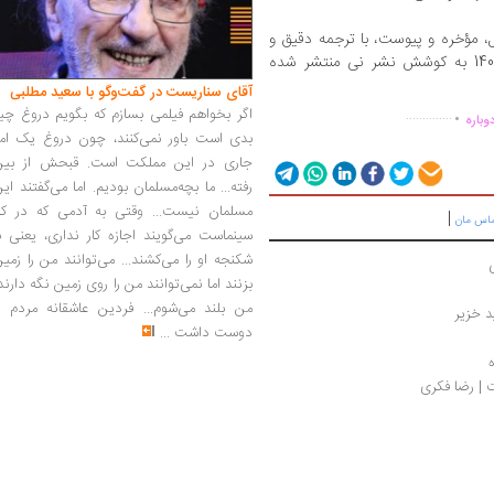
 مؤخره و پیوست، با ترجمه دقیق و
شیوای دکتر صالح طباطبایی، در اردیبهشت 1400 به کوشش نشر نی منتشر شده
.
آقای سناریست در گفت‌وگو با سعید مطلبی
اگر بخواهم فیلمی بسازم که بگویم دروغ چی
..............
وباره
بدی است باور نمی‌کنند، چون دروغ یک امر
جاری در این مملکت است. قبحش از بین
رفته... ما بچه‌مسلمان بودیم. اما می‌گفتند ای
مسلمان نیست... وقتی به آدمی که در کار
|
ماس مان
سینماست می‌گویند اجازه کار نداری، یعنی ب
شکنجه او را می‌کشند... می‌توانند من را زمی
بزنند اما نمی‌توانند من را روی زمین نگه دارند
من بلند می‌شوم... فردین عاشقانه مردم را
د خزیر
دوست داشت
...
 | رضا فکری