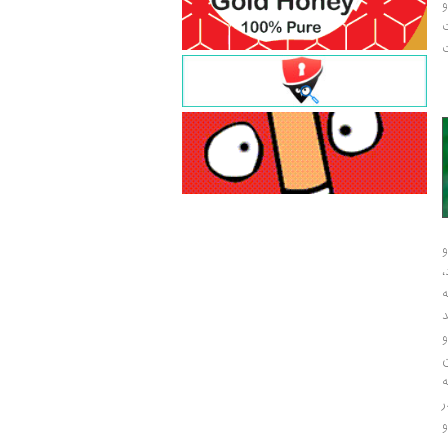
و
ت
ت
و
و
ر