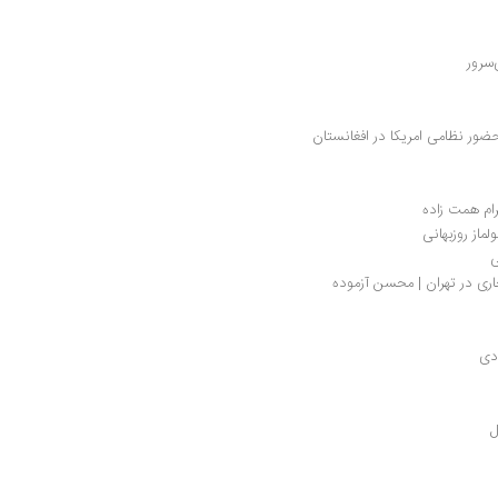
سرور
ور نظامی امریکا در افغانستان
هرام همت زاده
ماز روزبهانی
ی
اری در تهران | محسن آزموده
دی