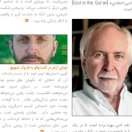
برمی‌گزیند، نه پیروزی است و نه تسلیم. ا
: بررسی ادبی-انتقادی» [God in the Qurʼan]
راهی دیگر را انتخاب می‌کند: پذیرفتن شکس
تاریخی، بدون آنکه به خیانت، گریز از واقعی
یا انکار زندگی پناه ببرد
...
اونای آرام در گفت‌وگو با فاروک شهیچ‭
گویی انسان‌ها ترمزِ خود را از دست داده‌اند 
آن کُدِ اخلاقی که نگهبان عقل سلیم بود،
فروریخته است. در دنیای امروز، همه
می‌خواهند فاشیست باشند؛ یعنی می‌خواهند
نفرت، محورِ زندگی‌شان باشد... ما با گوشت 
پوست خود احساس کردیم «دیگری» بودن
چه معنایی دارد... نوشتن پاسخی است به
بی‌عدالتی‌هایی که ما را احاطه کرده‌اند، و د
ند نقد ادبی بهره برده است تا در یک
عین حال، ستایشی است از زیبایی زندگی و
 را با شخصیت یهوه در کتاب مقدس