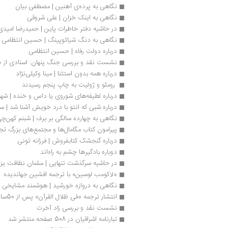
نگاهی به پرده‌ی آهنین | مصطفی بیان
نگاهی به اینک خزان | علی شروقی
در حاشیه دفتر خاطرات پاین | حمیدرضا امیدی‌
نگاهی به دنگ شیائوپینگ | حسین انتظامی
درباره دولت رفاه | حسین انتظامی
نشست نقد و بررسی جنگ پنهان: اسنادی از حض
درباره همه بدون استثنا | مینا وکیلی‌نژاد
 رومئو و ژولیت به چاپ پنجم رسیدند 
درباره لطیفه‌‌‌‌‌‌های شوروی یا داس و خنده | ش
درباره شبی که انتو با درد خویش آشنا شد | سول
نگاهی به چهارده سالگی بر برف | شبنم کهن‌چ
پیرامون کتاب مگامال‌ها و مجتمع‌های بزرگ تج
درباره گنجشک کتابفروش | فرزانه تونی
دوباره بادگیرها چشم به راه‌اند
در حاشیه سرگذشت تنهایی | سلمان نظافت یز
«لاکومب لوسین» با ترجمه‌ افشین جهاندیده 
نگاهی به دروازه خورشید | هوشمند مشایخی
انتشار ترجمه «فی ظلال القرآن» پس از 50سال
نشست نقد و بررسی زاد آخرت
تبارنامه اشراقیان در 508 صفحه منتشر شد