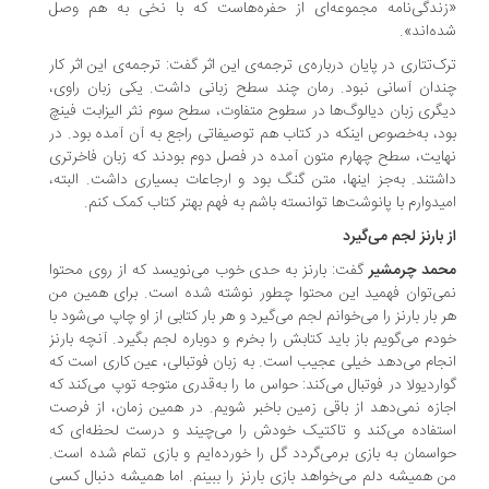
ندگی‌نامه مجموعه‌ای از حفره‌هاست که با نخی به هم وصل
ه‌اند».
ک‌تتاری در پایان درباره‌ی ترجمه‌ی این اثر گفت: ترجمه‌ی این اثر کار
دان آسانی نبود. رمان چند سطح زبانی داشت. یکی زبان راوی،
گری زبان دیالوگ‌ها در سطوح متفاوت، سطح سوم نثر الیزابت فینچ
د، به‌خصوص اینکه در کتاب هم توصیفاتی راجع به آن آمده بود. در
ایت، سطح چهارم متون آمده در فصل دوم بودند که زبان فاخرتری
شتند. به‌جز اینها، متن گنگ بود و ارجاعات بسیاری داشت. البته،
یدوارم با پانوشت‌ها توانسته باشم به فهم بهتر کتاب کمک کنم.
 بارنز لجم می‌گیرد
حمد چرمشیر
گفت: بارنز به حدی خوب می‌نویسد که از روی محتوا
ی‌توان فهمید این محتوا چطور نوشته شده است. برای همین من
 بار بارنز را می‌خوانم لجم می‌گیرد و هر بار کتابی از او چاپ می‌شود با
دم می‌گویم باز باید کتابش را بخرم و دوباره لجم بگیرد. آنچه بارنز
جام می‌دهد خیلی عجیب است. به زبان فوتبالی، عین کاری است که
اردیولا در فوتبال می‌کند: حواس ما را به‌قدری متوجه توپ می‌کند که
ازه نمی‌دهد از باقی زمین باخبر شویم. در همین زمان، از فرصت
تفاده می‌کند و تاکتیک خودش را می‌چیند و درست لحظه‌ای که
اسمان به بازی برمی‌گردد گل را خورده‌ایم و بازی تمام شده است.
 همیشه دلم می‌خواهد بازی بارنز را ببینم. اما همیشه دنبال کسی