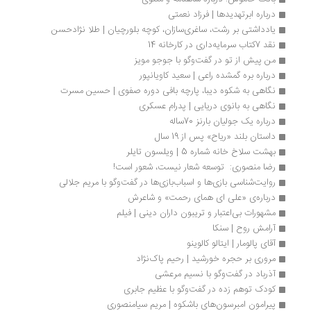
درباره ابرتهدیدها | فرزاد نعمتی
یادداشتی بر رشت، ساغری‌سازان، کوچه بلورچیان | طلا نژاد‌حسن
نقد 7کتاب سرمایه‌داری در کارخانه 14
من پیش از تو در گفت‌وگو با جوجو مویز
درباره بره گمشده راعی | سعید کاویانپور
نگاهی به شکوه دیبا، پارچه بافی دوره صفوی | حسین مسرت
نگاهی به بانوی دریایی | پدرام عسکری
درباره‌ یک جولیان بارنز 70ساله
داستان بلند «ریاح» پس از 19 سال 
بهشت سلاخ خانه شماره 5 | ويلسون تايلر
رضا منصوری:  توسعه شعار نیست، شعور است!
روایت‌شناسی بازی‌ها و اسباب‌بازی‌ها در گفت‌وگو با مریم جلالی
درباره‌ی «علی ای همای رحمت» و شاعرش
مشهورات بی‌اعتبار و تریبون داران دینی | فیلم
آرامش روح | سنکا
آقای پالومار | ایتالو کالوینو
مروری بر حجره خورشید | رحیم پاک‌نژاد
آذرباد در گفت‌وگو با نسیم مرعشی
کودک توهم زده در گفت‌وگو با عظیم جابری
پیرامون امبرسون‌های باشکوه | مریم سیامنصوری