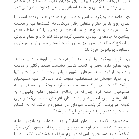
قی تفریحات عمومی طبیعی برای رومیان نفرت داشت و در مجامع
ومی چندان با شادی و نشاط امپراتوران پیش از خود حاضر نمی‌شد.
 ادامه داد: رویکرد سیاسی او مبتنی بر قاعده‌ی اعتدال بوده است. با
ای روی بنا بر احترام متقابل رفتار می‌کرد، به اقلیت‌ها مهر و محبت
ان می‌داد و خراج‌ها و مالیات‌های بی‌وجهی را که سلطنت‌های
شین به جامعه‌ی یهودی تحمیل کرده بودند لغو کرد و نظام مالیاتی
 اصلاح کرد که در رمان نیز به آن اشاره شده و برخی آن را مهم‌ترین
تاورد یولیانوس می‌دانند.
 افزود: رویکرد یولیانوس به مقوله‌ی دین و باورهای دینی بیشتر
ه عملی دارد. وقتی به تخت شاهی نشست معابد پاگانی را مرمت
دوباره باز کرد. به فیلسوفان مشهور دوران خودش نامه نوشت و آنها
 به دربار خودش در قسطنطنیه دعوت کرد. رسالاتی علیه مسیحیان
شت که در آنها پاگانیسم منحصربه‌فرد خودش را معرفی و به
یحیان حمله کرد. چنان‌که در رساله‌ی مشهور «علیه جلیلیان» به
اقض‌های میان انجیل‌ها و به داستان آفرینش حمله می‌کند و برای
ونه می‌پرسد، اگر بناست میوه‌ای در اسطوره‌ای باشد که به انسان
اخت بدهد، چرا باید چشیدن آن گناه باشد؟
ماعیل‌پور گفت: در رمان اشاراتی به اقدامات یولیانوس علیه
یحیت شده است. او با مسیحیان بسیار رندانه برخورد کرد. هرگز
صاً علیه مسیحیان امپراتوری روم مرتکب خشونت نشد. اما با