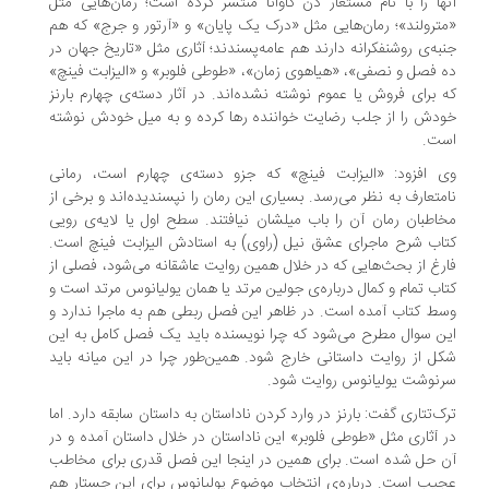
ها را با نام مستعار دن کاوانا منتشر کرده است؛ رمان‌هایی مثل
ترولند»؛ رمان‌هایی مثل «درک یک پایان» و «آرتور و جرج» که هم
به‌ی روشنفکرانه دارند هم عامه‌پسندند؛ آثاری مثل «تاریخ جهان در
 فصل و نصفی»، «هیاهوی زمان»، «طوطی فلوبر» و «الیزابت فینچ»
 برای فروش یا عموم نوشته نشده‌اند. در آثار دسته‌ی چهارم بارنز
دش را از جلب رضایت خواننده رها کرده و به میل خودش نوشته
ست.
 افزود: «الیزابت فینچ» که جزو دسته‌ی چهارم است، رمانی
متعارف به نظر می‌رسد. بسیاری این رمان را نپسندیده‌اند و برخی از
اطبان رمان آن را باب میلشان نیافتند. سطح اول یا لایه‌ی رویی
اب شرح ماجرای عشق نیل (راوی) به استادش الیزابت فینچ است.
رغ از بحث‌هایی که در خلال همین روایت عاشقانه می‌شود، فصلی از
اب تمام و کمال درباره‌ی جولین مرتد یا همان یولیانوس مرتد است و
ط کتاب آمده است. در ظاهر این فصل ربطی هم به ماجرا ندارد و
ن سوال مطرح می‌شود که چرا نویسنده باید یک فصل کامل به این
ل از روایت داستانی خارج شود. همین‌طور چرا در این میانه باید
نوشت یولیانوس روایت شود.
ک‌تتاری گفت: بارنز در وارد کردن ناداستان به داستان سابقه دارد. اما
 آثاری مثل «طوطی فلوبر» این ناداستان در خلال داستان آمده و در
 حل شده است. برای همین در اینجا این فصل قدری برای مخاطب
یب است. درباره‌ی انتخاب موضوع یولیانوس برای این جستار هم