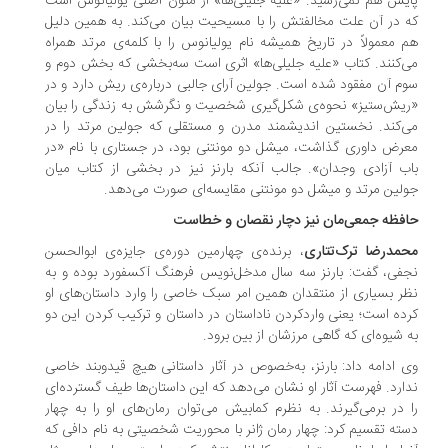
یش هم نمی‌رسید. «علیه جلیلی‌ها» از متون اصلی یولیانوس است
 در آن علت مخالفتش را با مسیحیت بیان می‌کند. به همین دلیل
 معمولاً در تاریخ همیشه نام یولیانوس را با کلمه‌ی مرتد همراه
‌کنند. کتاب «علیه جلیلی‌ها» اثری است سه‌بخشی که بخش دوم و
م آن مفقود شده است. جولین آرای جالبی درباره‌ی ریش دارد و در
یش‌ستیز» نحوه‌ی شکل‌گیری شخصیت و نگرشش به زندگی را بیان
‌کند. نخستین اندیشمند مدرن و مستقلی که جولین مرتد را در
رض داوری گذاشت، میشل دو مونتنی بود، در جستاری با نام «در
ب آزادی وجدان». جالب آنکه بارنز نیز در بخشی از کتاب میان
لین مرتد و میشل دو مونتنی مقایسه‌ای صورت می‌دهد.
فظه جمعی‌مان نیز دچار نقصان و خطاست
مدرضا ترک‌تتاری
، برنده‌ی چهارمین دوره‌ی جایزه‌ی ابوالحسن
فی، گفت: بارنز سه سال مدخل‌نویس فرهنگ آکسفورد بوده و به
ر بسیاری از منتقدان همین امر سبک خاصی را وارد داستان‌های او
ده است؛ یعنی واردکردن ناداستان در داستان و ترکیب کردن این دو
 شیوه‌ای که گاهی مرزشان از بین برود.
 ادامه داد: بارنز، به‌خصوص در آثار داستانی هیچ قیدوبند خاصی
ارد. فهرست آثار او نشان می‌دهد که این داستان‌ها طیف گسترده‌ای
 در برمی‌گیرند. به نظرم کمابیش می‌توان رمان‌های او را به چهار
ته تقسیم کرد: چهار رمان ژانر با محوریت شخصیتی به نام دافی که