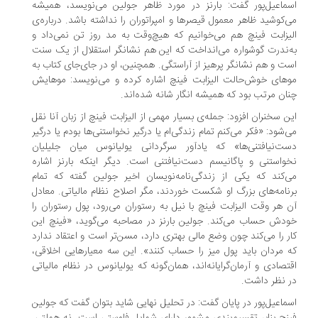
ماعیل‌پور گفت: بارنز در مورد ظاهر جولین می‌نویسد، همیشه
‌کوشید ظاهر معمول قیصرها و امپراتوران را نداشته باشد. درباره‌ی
یزابت فینچ هم می‌خوانیم که هیچ‌وقت به مد روز تن نمی‌داد و
‌ندرت گوشواره می‌انداخت که این هم نشانگر استقلال از یک سنت
ت و هم نشانگر پرهیز از آراستگی. همچنین، او در جای‌جای کتاب به
های خوش‌حالت الیزابت فینچ اشاره کرده و می‌نویسد: موهایش
ان مرتب بود که همیشه انگار شانه شده‌اند.
ن سخنران افزود: جمله‌ی بسیار مهمی از الیزابت فینچ از زبان آنا نقل
‌شود: «فکر می‌کنم تمام زندگی‌ام یا درگیر نخواستنی‌ها بودم یا درگیر
ت‌نیافتنی‌ها» که یادآور سرگردانی یولیانوس میان جلیلیان
واستنی و پاگانیسم دست‌نیافتنی است. دیگر اینکه بارنز اشاره
‌کند که یکی از زندگی‌نامه‌نویسان اخیر جولین گفته که تمام
نامه‌های بزرگ او شکست خوردند، مگر اصلاح نظام مالیاتی. معادل
 هر وقت الیزابت فینچ با نیل به رستوران می‌رود، پول رستوران را
دش حساب می‌کند. جولین بارنز در مصاحبه می‌گوید، «فینچ این
ر را می‌کند چون وضع مالی بهتری دارد، مسن‌تر است و اعتقاد ندارد
 مردان باید پول میز را حساب کنند». این سه معیارهایی اخلاقی،
تصادی و آرمان‌گرایانه‌اند، همان‌گونه که یولیانوس در نظام مالیاتی
 نظر داشت.
ماعیل‌پور در پایان گفت: در تحلیل نهایی شاید بتوان گفت که جولین
نچ بنابر تقسیم‌بندی مشهور دارای شمایل فاوستی است، نه هملتی.