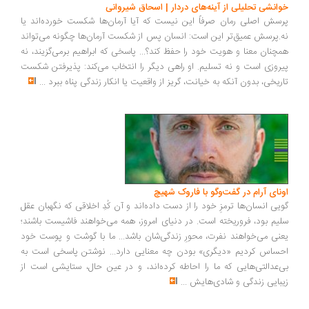
انشی تحلیلی از آینه‌های دردار | اسحاق شیروانی
سش اصلی رمان صرفاً این نیست که آیا آرمان‌ها شکست خورده‌اند یا
.پرسش عمیق‌تر این است: انسان پس از شکست آرمان‌ها چگونه می‌تواند
چنان معنا و هویت خود را حفظ کند؟... پاسخی که ابراهیم برمی‌گزیند، نه
روزی است و نه تسلیم. او راهی دیگر را انتخاب می‌کند: پذیرفتن شکست
ریخی، بدون آنکه به خیانت، گریز از واقعیت یا انکار زندگی پناه ببرد
...
ونای آرام در گفت‌وگو با فاروک شهیچ
یی انسان‌ها ترمزِ خود را از دست داده‌اند و آن کُدِ اخلاقی که نگهبان عقل
یم بود، فروریخته است. در دنیای امروز، همه می‌خواهند فاشیست باشند؛
نی می‌خواهند نفرت، محورِ زندگی‌شان باشد... ما با گوشت و پوست خود
ساس کردیم «دیگری» بودن چه معنایی دارد... نوشتن پاسخی است به
‌عدالتی‌هایی که ما را احاطه کرده‌اند، و در عین حال، ستایشی است از
بایی زندگی و شادی‌هایش
...