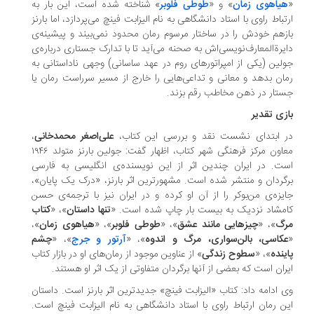
یاهوی زمان
» و «
طوطی فلوبر
» شناخته شده است، این بار به
تباط راوی با استاد دانشگاهی به نام الیزابت فینچ می‌پردازد، اما بارنز
زهم خودش را در ساختار مرسوم رمان محدود نمی‌بیند و پیشینه‌ی
یرةالمعارف‌نویسی‌اش به صحنه می‌آید تا با تدارک جستاری درباره‌ی
لین (یکی از امپراتورهای روم در عهد ساسانی) وجهی ناداستانی به
ان بدهد و معانی و تداعی‌هایی را خارج از مسیر سرراست رمان یا
تار در ذهن مخاطب رقم بزند.
زی تقدیر
ر ابتدای نشست نقد و بررسی این کتاب،
علی‌اصغر محمدخانی
،
معاون مرکز فرهنگی شهر کتاب، اظهار گفت: جولین بارنز متولد ۱۹۴۶
ت. در ایران چندین اثر از این نویسنده‌ی انگلیسی به فارسی
گردان و منتشر شده است. مشهورترین اثر بارنز، «درک یک پایان»،
یزه‌ی من‌بوکر را از آن او کرده و در ایران نیز با ترجمه‌ی حسن
مشاد نزدیک به بیست بار چاپ شده است. «
تنها داستان
»، «
کتاب
رگ
»، «
چیزهایی مانند عشق
»، «
طوطی فلوبر
»، «
هیاهوی زمان
»،
عکاسی، بالن‌سواری، مرگ و اندوه
»، «
آرتور و جرج
»، «
چشم
ینده
»، «
سطوح زندگی
» از عناوین موجود از رمان‌های او در بازار کتاب
ران است که بعضی از آنها برگردان متفاوتی از یک اثر او هستند.
 ادامه داد: کتاب «الیزابت فینچ» جدیدترین اثر بارنز است. داستان
ن رمان ارتباط راوی با استاد دانشگاهی به نام الیزابت فینچ است.