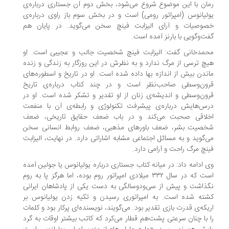
ان با این موضوع شروع می‌شود، بخش دوم آن جستاری درباره‌ی
لیانوس (امپراتور رومی) است و در بخش سوم باز راوی درباره‌ی
صوصیات و آرای الیزابت فینچ سخن می‌گوید. در پایان هم
ت‌وگویی با بارنز آمده است.
حمدخانی گفت: الیزابت فینچ شخصیت جالب و عجیبی است. او
چ ترسی از مرگ ندارد و به نظرش در این روزگار به زندگی و زنده
ندن بیش از اندازه بها داده شده است. او در تاریخ و اسطوره‌های
رون‌وسطی صاحب‌نظر است و در چند کتاب درباره‌ی تاریخ
ون‌وسطی و اندیشه‌ی زنان از او تقدیر و تشکر شده است. او در
س‌هایش درباره‌ی پیشرفت تکنولوژی و رابطه‌ی آن با منفعت
خلاقی صحبت می‌کند و در باب ضعف حقایق تاریخی، ضعف
خصیت بشر، ضعف باورهای مذهبی، ضعف روابط انسانی سخن
‌گوید و به مسائل اجتماعی مشابه اشاراتی دارد. در نهایت، الیزابت
نچ مرگ راحت و آرامی دارد.
 ادامه داد: در میانه کتاب جستاری درباره یولیانوس یا جولین آمده
است که در سال ۳۳۲ میلادی امپراتور روم بوده، اما هرگز پا به روم
ذاشت و پیش از سی‌ودوسالگی به دست یکی از پادشاهان ایرانی
ته شده است. به امپراتوری رسیدن و تکیه زدن یولیانوس بر
یکه‌ی قدرت بازی تقدیر بود. می‌گویند، نویسنده‌ای پرکار بود و کلمات
 با چنان سرعتی پشت‌هم قطار می‌کرد که کاتب بیشتر اوقات به گرد