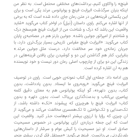
نچ» را واکاوی کنیم، برداشت‌های مختلفی محتمل است. به نظر من
نکه بنیان سرگذشت الیزابت فینچ و یولیانوس مرتد یکی است و برای
ن یکسانی قرینه‌هایی در متن رمان جای داده شده است که به برخی
 آنها اشاره می‌کنم. راوی داستان (نیل) در اواخر کتاب می‌گوید «شاید
قعیت این باشد که درک و شناخت من از الیزابت فینچ هم‌سطح درک
شناختم از امپراتور جولین باشد». جولین بارنز هم در مصاحبه‌ی پایان
اب می‌گوید: «الیزابت فینچ مقیاس تاریخی بسیار بزرگ‌تری دارد، با
یان زمانه‌ی خود سر مخالفت دارد، درست مثل جولین مرتد.»
ابراین، کنار هم گذاشتن این دو و کوشیدن برای یافتن قرینه‌هایی در
دگی این دو برای از چارچوب اصلی رمان دور نیست و خود نویسنده
 به آن اشاره کرده است.
 ادامه داد: جمله‌ی اول کتاب نمونه‌ی خوبی است. راوی در توصیف
یزابت فینچ می‌گوید: «روبه‌روی ما ایستاد. بدون یادداشت، بدون
اب، بدون دلهره»، گو اینکه یولیانوس هم به معنای دقیق کلمه
امبری بی‌کتاب و بدعت‌گذاری بی‌باک است، بدون دلهره و بدون
اب؛ الیزابت فینچ با هرچیزی که پیشوند «تک» داشته باشد، از
‌صدایی و تک‌نواختی تا تک‌همسری مخالفت می‌کند و می‌گوید از
 چیزی که رؤیا یا آرزوی بیشتر آدم‌هاست حذر کنید. واقعیت این
ست که این جمله درباره‌ی آرای یولیانوس در خصوص مسیحیت
دق است. او نیز مسیحیت را کیش عوام و سرشار از داستان‌هایی
ورنکردنی می‌دانست. فینچ می‌گوید: «مستقل فکر کردن بیشتر منجر