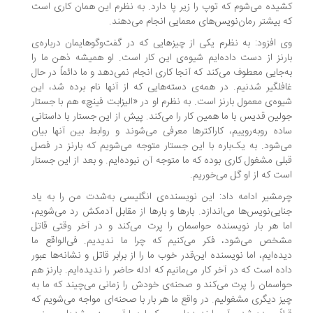
یده می‌شوم که توپ را زیر پا دارد. به نظرم این همان کاری است
 بیشتر رمان‌نویس‌های معمایی انجام می‌دهند.
 افزود: به نظرم یکی از چیزهایی که در گفت‌وگوهایمان درباره‌ی
رنز از دست داده‌ایم شیوه‌ی این کار است. او همیشه ذهن ما را
‌جایی معطوف می‌کند که آنجا کاری انجام نمی‌دهد و ما دائماً در حال
فلگیر شدنیم. در همه‌ی دسته‌هایی که از آنها نام برده شد، این
وه‌ی معمول بارنز است. به نظرم او در «الیزابت فینچ» هم با جستار
لین قدیس با ما همین کار را می‌کند. پیش از این جستار با داستانی
ده روبه‌روییم، کاراکترها معرفی می‌شوند و روابط بین آنها بیان
‌شود. به یک‌باره با این جستار متوجه می‌شویم که بارنز در فصل
لی مشغول کاری بوده که ما متوجه آن نبوده‌ایم. و بعد از این جستار
ت که از او گل می‌خوریم.
مشیر ادامه داد: این نویسنده‌ی انگلیسی به‌شدت من را به یاد
ایی‌نویس‌ها می‌اندازد. بارها و بارها از مقابل آدمکش رد می‌شویم،
ا هر بار نویسنده حواسمان را پرت می‌کند و در آخر وقتی قاتل
خص می‌شود، فکر می‌کنیم که چرا ما ندیدیم. فی‌الواقع ما
ده‌ایم، اما نویسنده این‌قدر خوب ما را از برابر قاتل و نشانه‌ها عبور
ده است که در آخر کار می‌مانیم که ادله حاضر را ندیده‌ایم. بارنز هم
اسمان را پرت می‌کند و صحنه‌ی خودش را زمانی می‌چیند که ما به
ز دیگری مشغولیم. در واقع ما هر بار با صحنه‌ای مواجه می‌شویم که