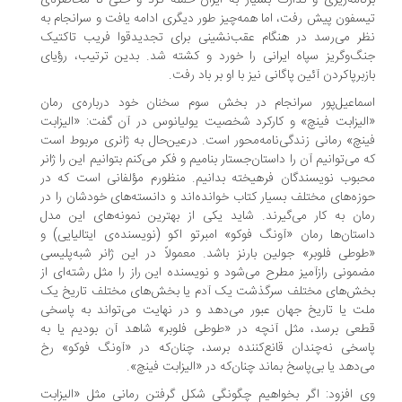
سفون پیش رفت، اما همه‌چیز طور دیگری ادامه یافت و سرانجام به
ر می‌رسد در هنگام عقب‌نشینی برای تجدیدقوا فریب تاکتیک
گ‌وگریز سپاه ایرانی را خورد و کشته شد. بدین ترتیب، رؤیای
زبرپاکردن آئین پاگانی نیز با او بر باد رفت.
ماعیل‌پور سرانجام در بخش سوم سخنان خود درباره‌ی رمان
لیزابت فینچ» و کارکرد شخصیت یولیانوس در آن گفت: «الیزابت
نچ» رمانی زندگی‌نامه‌محور است. درعین‌حال به ژانری مربوط است
 می‌توانیم آن را داستان‌جستار بنامیم و فکر می‌کنم بتوانیم این را ژانر
بوب نویسندگان فرهیخته بدانیم. منظورم مؤلفانی است که در
زه‌های مختلف بسیار کتاب خوانده‌اند و دانسته‌های خودشان را در
ان به کار می‌گیرند. شاید یکی از بهترین نمونه‌های این مدل
ستان‌ها رمان «آونگ فوکو» امبرتو اکو (نویسنده‌ی ایتالیایی) و
وطی فلوبر» جولین بارنز باشد. معمولاً در این ژانر شبه‌پلیسی
مونی رازآمیز مطرح می‌شود و نویسنده این راز را مثل رشته‌ای از
خش‌های مختلف سرگذشت یک آدم یا بخش‌های مختلف تاریخ یک
ت یا تاریخ جهان عبور می‌دهد و در نهایت می‌تواند به پاسخی
عی برسد، مثل آنچه در «طوطی فلوبر» شاهد آن بودیم یا به
سخی نه‌چندان قانع‌کننده برسد، چنان‌که در «آونگ فوکو» رخ
‌دهد یا بی‌پاسخ بماند چنان‌که در «الیزابت فینچ».
 افزود: اگر بخواهیم چگونگی شکل گرفتن رمانی مثل «الیزابت