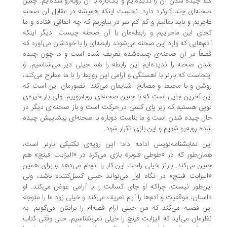
لاً چیده شدن آن را ندیده‌ایم و یک‌باره با آن روبه‌رو شده‌ایم. چنین
نه‌ای چند کارکرد دارد. نخست اینکه همیشه در مقابل آن صحنه
جزیم و باید بمانیم و کم کم سر در بیاوریم که چه اتفاقی افتاده و ما
ای این ماجراییم و رابطه‌مان با آن صحنه چیست. دیگر اینکه
م‌هایی که وارد این صحنه می‌شوند رابطه‌ای را با خودشان می‌آورد که
عاً در آن صحنه‌ی چیده‌شده تعریف شده است و ما چون چیده
ن صحنه را ندیده‌ایم این رابطه را هم خیلی دیر می‌شناسیم. و
نجاست که بارنز با آهستگی و آرامی این روابط را با ما مطرح می‌کند،
شن و با محیط و مصالح آشنایمان می‌کند. تصورمان این است که
ن آخرین جایی است که با چنین صحنه‌ای روبه‌روییم، ولی باز خیره‌ی
پی هستیم که زیر پای کسی در حرکت است و باز صحنه‌ای دیگر در
ل چیده شدن است و ما بناست دوباره با صحنه‌ای پیشاپیش چیده
ه روبه‌رو شویم و این بازی تکرار شود.
ن نمایشنامه‌نویس ادامه داد: این رویه‌ی تکنیکی بارنز است،
ان‌طور که در «طوطی فلوبر» بازی می‌کرد در «الیزابت فینچ» هم
ین می‌کند. بارنز خیلی راحت این کار را انجام می‌دهد و برای همین
لیزابت فینچ» در نگاه اول می‌تواند خیلی کسل‌کننده باشد، ولی
ن‌طور نیست. چراکه او جای کسالت را با آرامی عوض می‌کند. او
ستان، موقعیت و آدم‌ها را آرام تعریف می‌کند و خیلی زود ما را متوجه
ن قضیه می‌کند که من خیلی آرام قصه‌ام را برایتان می‌گویم. به
رمان می‌آید که الیزابت فینچ را خیلی نمی‌شناسیم. حتی وقتی کتاب