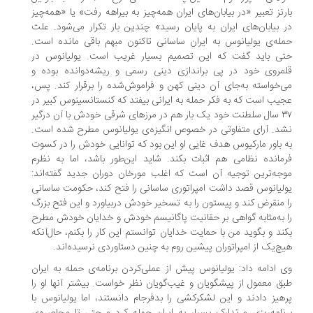
رنز تعبیر «در بیابان‌های ایران همه‌چیز به بیراهه رفت» یا «همه‌چیز
 بیابان‌های ایران به پایان رسید» چندین بار تکرار می‌شود. علت
له‌ی یولیانوس به ایران ساسانی تاکنون مبهم باقی مانده است.
تی باید گفت که این تصمیم بسیار غریب است. یولیانوس در
مروی خود در پی براندازی دینی رسمی و ریشه‌دوانده بوده و
‌خواسته به‌جای آن دینی کهن و فراموش‌شده را برقرار کند. پس،
یب است که به فکر حمله به ایرانی بیفتد که کنستانسینوس کبیر در
۳۷ سال سلطنت خود یک بار هم در مرزهای شرقی خودش با آن درگیر
د. آرای متفاوتی در خصوص انگیزه‌ی یولیانوس مطرح شده است.
 باور مارکیوس هدف غایی او این بود که توانایی خودش را در کسوت
مانده نظامی هم اثبات بکند. شاید این‌طور باشد، اما به نظرم
جه‌ترین توجیه آن است که اغلب مورخان دوران جدید گفته‌اند:
لیانوس قصد داشت امپراتوری ساسانی را فتح کند، حکومت ساسانی
 منقرض کند و پیستون را به تسخیر خودش دربیاورد و این فتح بزرگ
 به‌مثابه گواهی بر حقانیت پاگانیسم خودش و خدایان خودش مطرح
ند و بگوید من با حمایت خدایان توانستم این کار را بکنم، حال‌آنکه
چ‌یک از امپراتوران پیشین روم به چنین دستاوردی نرسیده‌اند.
 ادامه داد: یولیانوس پیش از عملی‌کردن برنامه‌ی حمله به ایران
ق معمول از پیشگویان و غیب‌گویان نظر خواست. بیشتر آنها او را
هیز دادند و این لشکرکشی را بدفرجام دانستند، اما یولیانوس با
نامه‌ریزی و تدارک بسیار به ایران حمله کرد و حتی تا محاصره‌ی