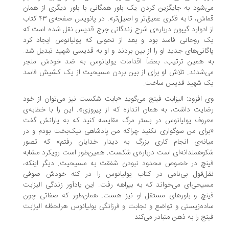
‌شود به جایگزین کردن یک باور همگانی با باور دیگری از همان
قماش، تا به فکری عمیق‌تر و اصیل‌تر». در پانویس صفحه‌ی ۴۳ کتاب
 ادوارد گیبون درباره‌ی شرح زندگانی جرج قدیس نقل شده است که
 روحانی فاسد بود و بعد از تحولی که یولیانوس ایجاد کرد
گانی‌های جدید او را از بین بردند و او به قدیسی شهید تبدیل شد.
ه همین ترتیب، بعضاً اقدامات یولیانوس به ضد خودش منجر
‌شدند. تلاش او برای از بین بردن مسیحیت از یک کشیش فاسد
ک شهید قدیس ساخت.
 افزود: الیزابت فینچ می‌گوید «بابت شکست نیز می‌توان از خود
ایت داشت، به همان اندازه که از پیروزی». این را با خطابه‌ی
روف یولیانوس در بستر مرگ مقایسه کنید که به یارانش گفت
رای من سوگواری نکنید چراکه من پادشاهی نیک‌بخت بودم و در
یانه‌ی انجام کاری بزرگ به دیدار خدایان رفتم» که تصور
وهمندانه‌ای است درباره‌ی شکست. همین‌طور است رویکرد مشابه
ینچ در خصوص محدود نبودن شفقت به مسیحیت. دیگر اینکه،
قل‌قول بی‌نامی در کتاب یولیانوس را در کنه خودش صوفی
یحی‌ای می‌خواند که به بیراهه رفت. این یادآور زندگی الیزابت
نچ و باورهای مستقل او نیز هست. همان‌طور که صفاتی چون
ده‌زیستی و تواضع و نجابت و فرزانگی یولیانوس هرلحظه الیزابت
نچ را به ذهن متبادر می‌کند.