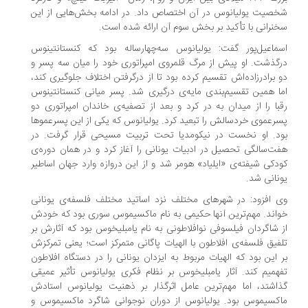
صیت یولیانوس در آن اختصاص داد. در ادامه بخش‌هایی از این
نرانی با تأکید بر بخش سوم آن ارائه شده است.
ماعیل‌پور گفت: یولیانوس سه‌چهارساله بود که کنستانتینوس
گذشت. او پیش از مرگ قلمروی امپراتوری خود را میان سه پسر و
 برادرزاده‌اش تقسیم کرده بود تا از درگرفتن اختلاف جلوگیری کند،
ا همین تقسیم‌بندی مایه‌ی درگیری شد. پسر میانی کنستانتینوس
با را از میدان به در کرد و بعد از تصفیه‌ی خاندان امپراتوری دو
رعموی خردسالش را تبعید کرد. یولیانوس که یکی از این پسرعموها
د. او نخست در نیکومدیا تحت تربیت مسیحی قرار گرفت. در
ت‌سالگی تحصیل در ادبیات یونانی را آغاز کرد و در همان دوره‌ی
دکی شیفته‌ی «ایلیاد» هومر شد و از این دروازه وارد جهان اساطیر
نانی شد.
 افزود: در شهرهای مختلف نزد اساتید مختلف فلسفه‌ی یونانی
اند. مهم‌ترین آنها حکیمی به نام ماکسیموس سوری بود که خودش
 شاگردان فیلسوفی نوافلاطونی به نام یامبلیخوس بود که آثارش بر
فیق فلسفه‌ی افلاطون با الهیات پاگانی متمرکز است؛ یعنی تمرکزش
 این بود که الهیات مربوط به ایزدان یونانی را در دستگاه افلاطون
همیم کند. آثار یامبلیخوس بر نظام فکری یولیانوس تأثیر عمیقی
اشتد، اما مهم‌ترین عامل اثرگذار بر ذهنیت یولیانوس استادش
کسیموس بود. یولیانوس از دوران نوجوانی شاگرد ماکسیموس و