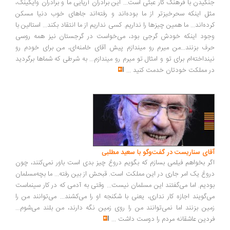
گیدن با فرهنگ کار عبثی است... این برادران آریایی ما و برادران وایکینگ،
ل اینکه سحرخیزتر از ما بوده‌اند و رفته‌اند جاهای خوب دنیا مسکن
ده‌اند... ما همین چیزها را نداریم. کسی نداریم از ما انتقاد بکند... استالین با
ود اینکه خودش گرجی بود، می‌خواست در گرجستان نیز همه روسی
ف بزنند...من میرم رو میندازم پیش آقای خامنه‌ای، من برای خودم رو
نداخته‌ام برای تو و امثال تو میرم رو میندازم... به شرطی که شماها برگردید
 مملکت خودتان خدمت کنید
...
ای سناریست در گفت‌وگو با سعید مطلبی
ر بخواهم فیلمی بسازم که بگویم دروغ چیز بدی است باور نمی‌کنند، چون
وغ یک امر جاری در این مملکت است. قبحش از بین رفته... ما بچه‌مسلمان
دیم. اما می‌گفتند این مسلمان نیست... وقتی به آدمی که در کار سینماست
‌گویند اجازه کار نداری، یعنی با شکنجه او را می‌کشند... می‌توانند من را
ین بزنند اما نمی‌توانند من را روی زمین نگه دارند، من بلند می‌شوم...
دین عاشقانه مردم را دوست داشت
...