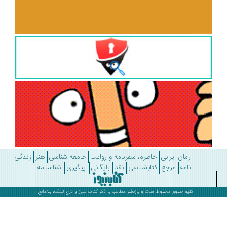
رمان ایرانی
خاطره، سفرنامه و روایت
جامعه شناسی
هنر
زندگی
نامه
مرجع
کتابشناسی
نقد
بایگانی
پیگیری
شناسنامه
کلیه حقوق محفوظ است و بازنشر مطالب با ذکر
کتاب نیوز
و درج لینک، بلامانع .