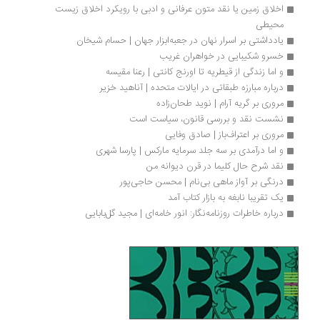
اخلاق زمین یا نقد متون عرفانی و ادبی با رویکرد اخلاق زیست 
محیطی
یادداشتی بر اسرار نهان در جعبه‌ابزار جهان | حسام شیخان
خسرو شکیبایی در خواهران غریب
و اما زندگی از قیطریه تا اورنج کانتی | رعنا مقیسه
درباره مبارزه طبقاتی در ایالات متحده | آناهید خزیر
مروری بر گریه آرام | نوید طحان‌زاده
نشست نقد و بررسی قانون، سیاست است
مروری بر اعتراف‌باز | صادق وفایی
و اما درآمدی بر سه جلد سرمایه مارکس | پارسا شهری
نقد شرح حال کلیما در قرن دیوانه من 
درنگی بر آواز ماهی بی‌نام | محسن حاجی‌پور
یک تقریبا نابغه به بازار کتاب آمد
درباره خاطرات روزنامه‌نگار: انور خامه‌ای | مجید گل‌بابایی