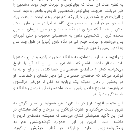
 نظرم علت آن است که یولیانوس و الیزابت فینچ روند مشابهی را
 می‌کنند. هرچند، یولیانوس شخصیتی تاریخی، واقعی و مهم است
الیزابت فینچ شخصیتی خیالی که آدم مهمی هم نبوده. شباهت زیاد
ن دو نفر در این رمان تغییر نوع نگاه به آنها در طول زمان است.
ش از همه آنکه جولین در نگاه جامعه و در طول دوره‌ای به طول
جده قرن از شخصیتی منفور به شخصیتی محبوب و حتی قهرمان
ل می‌شود و الیزابت فینچ نیز در نگاه راوی (نیل) در طول چند سال
 آدمی زمینی تبدیل می‌شود.
 افزود: بارنز از بی‌اعتمادی به حافظه سخن می‌گوید و می‌پرسد «چرا
ید انتظار داشته باشیم که حافظه‌ی جمعی‌مان که آن را تاریخ
‌خوانیم کمتر از حافظه‌ی شخصی‌مان خطا کند». در واقع او به ما
شزد می‌کند که حافظه‌ی جمعی‌مان نیز دچار نقصان و خطاست. او
 بخشی از رمان «درک یک پایان» به نقل از مورخی فرانسوی
‌نویسد: «تاریخ حاصل یقینی است ماحصل تلاقی نارسایی حافظه و
بسندگی مدارک».
ن مترجم افزود: بارنز در داستان‌هایش همواره بر تغییر نگرش به
ریخ دست می‌گذارد و اشارات گوناگون به مورخان و گفته‌هایشان در
ار این تأکید همیشگی نشان می‌دهد که همیشه دغدغه‌ی تاریخ را
اشته است. افزون بر این، همواره گوشه‌چشمی هم به
ندگی‌نامه‌نویسی دارد. چنان‌که در کتاب دیگرش می‌گوید: