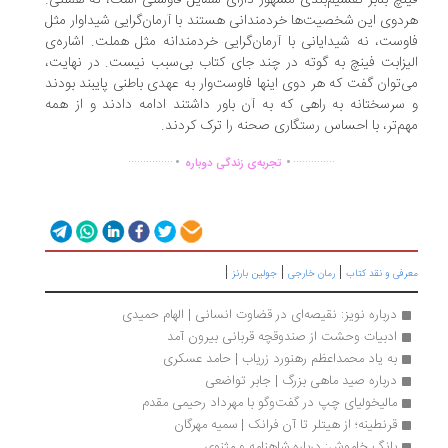
دوی این شخصیت‌ها خردمندانی هستند با آرمان‌گرایی شیداوار مثل
وست، نه شیدایانی با آرمان‌گرایی خردمندانه مثل هملت. اشاره‌ی
یزابت فینچ به گوته در چند جای کتاب بی‌سبب نیست. در نهایت،
‌توان گفت که هر دوی اینها فاوست‌وار به عهدی باطنی پایبند بودند
سرسختانه به راهی که به آن باور داشتند ادامه دادند و از همه
م‌تر، با احساس رستگاری صحنه را ترک کردند.
.
.
...............
..............
تجربه‌ی زندگی دوباره
|
|
|
رفی و نقد کتاب
رمان خارجی
جولین بارنز
درباره نویز: نقیصه‌ای در قضاوت انسانی | الهام حمیدی
ادبیات وحشت از صندوقچه قربانی بیرون آمد
به یاد محمداعظم رهنورد زریاب | حامد عسکری
درباره صید ماهی بزرگ | جابر تواضعی
مالیخولیای چپ در گفت‌وگو با مهرداد رحیمی مقدم 
قرنطینه؛ از هیتلر تا آن فرانک | سمیه مهرگان
بانگ خاموش: درباره شاهنامه و مثنوی