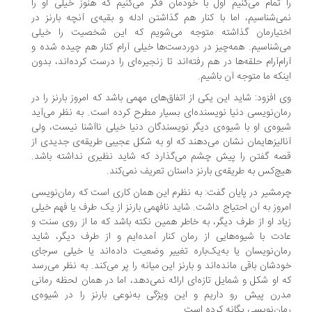
 تمام می‌کنیم اول با خودمان فکر می‌کنیم که هنوز خیلی او را
ی‌شناسیم، اما با کنار هم گذاشتن ادله و بقیه‌ی آنچه بارنز در
ختیارمان گذاشته متوجه می‌شویم که این شخصیت را خیلی
‌شناسیم. همه‌چیز در دوردست‌ها خیلی آرام کنار هم چیده شده و
ام‌آرام حلقه‌ها در هم رفته‌اند تا زنجیره‌ای را درست کرده‌اند، بدون
نکه ما متوجه آن باشیم.
 افزود: شاید این یکی از اتفاق‌های مهمی باشد که امروز بارنز را در
ان‌نویسی دنیا نویسنده‌ای بسیار مطرح کرده است. به نظر می‌آید
وه‌ی او با شیوه‌ی دیگر نویسندگان دنیا خیلی ناآشنا نیست، ولی
الیزهایمان نشان می‌دهند که او به شکل عجیبی طریقه‌ی جدیدی از
ه گفتن را پیش چشم می‌گذارد که شاید نظیری نداشته باشد.
چ‌کس به طریقه‌ی بارنز داستان تعریف نمی‌کند.
مشیر در پایان گفت: به نظرم این همان کاری است که رمان‌نویسی
روز به آن احتیاج داشت. شاید نافهمی بارنز از یک طرف یا فهم خیلی
اد او از طرف دیگر، به خاطر همین نکته باشد که ما از روی سنت و
دت با شیوه‌هایی از رمان کنار آمده‌ایم و از طرف دیگر، شاید
ان‌نویسان یا به‌یک‌باره تغییر وضعیت داده‌اند یا خیلی سرجای
دشان باقی مانده‌اند و بارنز این میانه را پر می‌کند. به نظر می‌رسد
 او شکل و شمایل تازه‌ای ارائه نمی‌دهد، اما در همان لحظه رمانی
رن پیش رو داریم و این ویژگی به‌نوعی بارنز را در شیوه‌ی
ان‌نویسی یگانه کرده است.