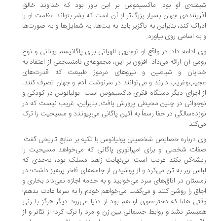
فته‌ی او بود. ماکسیموس بر این باور بود که خداوند خالق
ریننده‌ی جهان بسیار بزرگ‌تر از آن است که بشر بتواند عظمت او را
راک کند، بنابراین به ناگزیر باید به بت‌ها، به شمایل‌ها و به صورت‌ها
به اسامی روی بیاورد.
 ادامه داد: در واقع او توجیهی الهیاتی برای پاگانیسم یونانی و نوع
می آن ارائه می‌داد. افزون بر این، مجموعه‌ی نامنسجمی از اعتقاد به
دایان و شیاطین و نیروهای مرموز طبیعت که قدرت‌های
یب‌وغریب دارند و می‌توانند در سرنوشت آدم و جهان تصرف کنند،
 اجزای دیگر دستگاه فکری ماکسیموس است. یولیانوس در کودکی و
جوانی در چنین محیطی پرورش یافت. بنابراین، غریب نیست که در
زده‌سالگی در خفا رسماً به آئین پاگانی می‌پیوندد و مسیحیت را ترک
‌کند.
 درباره خصایص شخصیتی یولیانوس با تکیه بر منابع تاریخی گفت:
ات شخصی او برای امپراتوری پاگانی که می‌خواهد مسیحیت را
شه‌کن بکند غریب است: بی‌نهایت زاهد مسلک بود، به‌حدی که
اس زبر به تن می‌کرد و از پوشیدن از جامه‌های فاخر پرهیز داشت؛ در
ستان در اتاق‌های سرد می‌خوابید و به خدمه اجازه نمی‌داد بخاری و
اق را روشن کنند و می‌گفت می‌خواهم خودم را به سرما عادت بدهم؛
تی هلنا که دخترعموی او هم بود از دنیا می‌رود دیگر هرگز با زنی
بستر نشد و روابط جسمانی بین زن و مرد را ترک کرد؛ از تئاتر و از