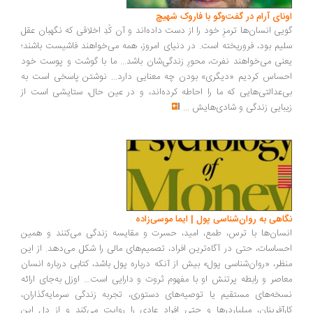
ونای آرام در گفت‌وگو با فاروک شهیچ
یی انسان‌ها ترمزِ خود را از دست داده‌اند و آن کُدِ اخلاقی که نگهبان عقل
یم بود، فروریخته است. در دنیای امروز، همه می‌خواهند فاشیست باشند؛
نی می‌خواهند نفرت، محورِ زندگی‌شان باشد... ما با گوشت و پوست خود
ساس کردیم «دیگری» بودن چه معنایی دارد... نوشتن پاسخی است به
‌عدالتی‌هایی که ما را احاطه کرده‌اند، و در عین حال، ستایشی است از
بایی زندگی و شادی‌هایش
...
اهی به روان‌شناسی پول | ایما موسی‌زاده
سان‌ها با ترس، طمع، امید، حسرت و مقایسه زندگی می‌کنند و همین
ساسات، حتی در آگاه‌ترین افراد، تصمیم‌های مالی را شکل می‌دهد. از این
ظر، «روان‌شناسی پول» بیش از آنکه درباره پول باشد، کتابی درباره انسان
اصر و رابطه پرتنش او با مفهوم ثروت و دارایی است... اوزل به‌جای ارائه
خه‌های مستقیم یا توصیه‌های دستوری، تجربه زندگی سرمایه‌گذاران،
رآفرینان، میلیاردرها و حتی افراد عادی را روایت می‌کند و از دل این