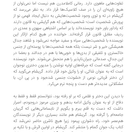
اوت‌هایی ماهوی دارد. رمانی کاملامدرن هم نیست اما نمی‌توان از
چ زاویه‌ای آن را در صف کلاسیک‌ها قرار داد. به نظر می‌رسد که
یشام در ته و توی وجود شخصیت‌هایش به دنبال ایجاد فهمی نو از
ورش شخصیت است؛ شخصیت‌هایی که هم گرایشی به قانون دارند
 یادآور باور خود نویسنده‌‌اند یا بر اساس اشتباهی سهوی و عمدی در
یف مقابل قانون قرار گرفته‌اند. خواننده در هیچ کدام ازآثار این
یسنده با شخصیت‌هایی سیاه و سفید مواجه نمی‌شود و شاهد جدال
یشگی خیر و شر نیست بلکه همه شخصیت‌ها با پوسته‌ای از جنس
کستری و تلفیقی از بدی‌ها و خوبی‌ها با هم در جدالند و بعضا در
ن جدال، صدماتی جبران‌ناپذیر را هم متحمل می‌شوند. خود نویسنده
جایی گفته است که جرقه‌های اولیه نوشتن را مدیون دختری نوجوان
ت که به عنوان شاکی، او را وکیل خود قرار داده. گریشام می‌گوید که
 دختر قربانی نوعی از خشونت جنسی شده‌بود و در پی آن، با
کلاتی عدیده‌تر هم دست و پنجه نرم می‌کرد.
 دیدن این دختر و ظلمی که بر او رفته بود، نتوانستم فقط و فقط به
اع از او به عنوان وکیل ادامه بدهم و چیزی مرموز دروجودم، اصرار
شت که دست به قلم ببرم و بگویم از نابسامانی‌هایی که گریبان
معه‌ام را گرفته بود. گریشام هم مانند بسیاری دیگر از نویسندگان
‌عصر خود، راه دشواری پیمود زیرا هیچ ناشری حاضر نمی‌شد که
اب یک جوان گمنام را منتشر کند. گریشام در اولین اثرش و با تکیه بر