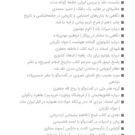
نشست نقد و بررسی ایران، جامعه کوتاه مدت
حاشیه‌ای بر عقاید یک دلقک | حمید محمدی
نگاهی به زمان‌های اجتماعی و تاریخی در جامعه‌شناسی و تاریخ
چاپ دهم از شرح کریم زمانی از فیه ما فیه
درباره میراث راث | اکرم موسوی
نگاهی به مختار در روزگار | ابراهیم مهدی‌زاده
درباره تکنولوژی گلخانه هوشمند | جواد لگزیان
شهدای اسفند در آینه کتاب | عاطفه جعفری
درباره رکوئیم برای یک راهبه | فرهاد کشوری
پاسخ تیمور قادری، مترجم کتاب «تاریخ اسلام کمبریج» و ناشر 
نظام آموزشی و ساختن ایران مدرن نقد شد
مورد عجیب بلع اشیای ضروری در گفت‌وگو با جابر حسین‌زاده 
نودهی
گروه هنر ملی در گفت‌وگو با روح الله جعفری
درباره قاشق‌هایمان را از فروشگاه وولورت خریدیم | طاهره زنگوئی
اکبر اعتماد: مردی که «در پرتگاه حوادث» همواره در کنار ایران ماند 
| جواد لگزیان
نقدی بر کتاب شبح | فاطمه سلیمانی ازندریانی
رمان و ادبیات در گفت‌وگو با احمد الخمیسی
گزارشی از دگرسنجی: کانت و مارکس | سهند ستاری