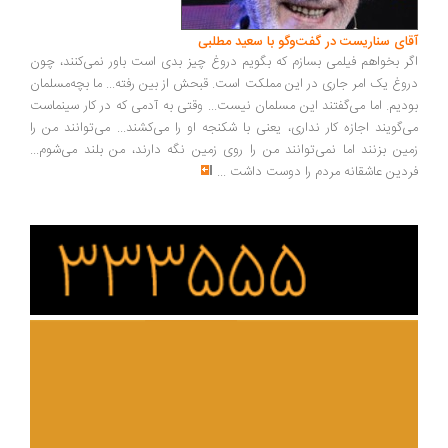
ای سناریست در گفت‌وگو با سعید مطلبی
ر بخواهم فیلمی بسازم که بگویم دروغ چیز بدی است باور نمی‌کنند، چون
وغ یک امر جاری در این مملکت است. قبحش از بین رفته... ما بچه‌مسلمان
دیم. اما می‌گفتند این مسلمان نیست... وقتی به آدمی که در کار سینماست
‌گویند اجازه کار نداری، یعنی با شکنجه او را می‌کشند... می‌توانند من را
ین بزنند اما نمی‌توانند من را روی زمین نگه دارند، من بلند می‌شوم...
دین عاشقانه مردم را دوست داشت
...