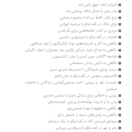
شیرازه کتاب چهل تایی شد
یک رمان با اعمال شاقه رونمایی شد
پنج کتاب کاملاً مردانه | منصوره رضایی
چای خاک در گفت‌وگو با مرضیه کهرانی
مروری بر کتاب نقشه‌هایی برای گم شدن
الحیات در گفت‌وگو با امیرمهدی حکیمی
نگاهی به آثار و اندیشه‌های بوث تارکینگتون | لیلا عبداللهی
نگاهی به ابداع خود، زندگی راز‌آمیز مغز نوجوان | جواد لگزیان
خلاصه 3کتاب جین آستن | جان اتکینسون
نگاهی به آتش زندان دمشناس
درباره رویای شیفتگان | حمیدرضا امیدی سرور
کلکسیونر مجوس در گفت‌وگو با جان فاولز
نشست نقد و بررسی  احمد سمیعی‌گیلانی، زندگانی و خاطرات 
سیاسی 
رورتی و اخلاقی برای زندگی امروز | نسترن صارمی
زنان ما را با برف نوشته‌اند| پرنیان خجسته‌حال
نگاهی به قهقهه | مهسا شمسی‌پور
نگاهی به پایان‌های منیف |  فیصل دراج
سینمای فریدون گله در گفت‌وگو با رضا درستکار
بحر و نهر در گفت‌وگو با منیرالدین بیروتی