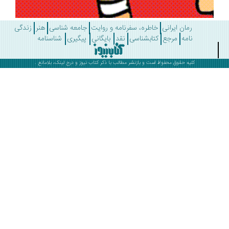
رمان ایرانی
خاطره، سفرنامه و روایت
جامعه شناسی
هنر
زندگی
نامه
مرجع
کتابشناسی
نقد
بایگانی
پیگیری
شناسنامه
کلیه حقوق محفوظ است و بازنشر مطالب با ذکر
کتاب نیوز
و درج لینک، بلامانع .