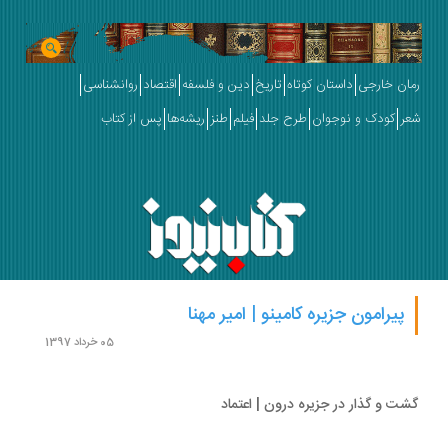
ان خارجی
داستان کوتاه
تاریخ
دین و فلسفه
اقتصاد
روانشناسی
ر
کودک و نوجوان
طرح جلد
فیلم
طنز
ریشه‌ها
پس از کتاب
پیرامون جزیره کامینو | امیر مهنا
05 خرداد 1397
ت و گذار در جزیره درون | اعتماد