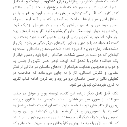
صیت همان دختر، رمان«
زمانی برای کشتن
» را نوشت و به دلیل
م استقبال ناشران مجبور شد که فقط پنج‌هزار نسخه از آن را منتشر
د. کاری که اقبال گسترده‌ای برایش به ارمغان آورد و نام او را در
افل ادبی سر زبان‌ها انداخت به گونه‌ای که او را آرام آرام از حرفه
لی خود دور و به مرز نوشتن یک رمان در هرسال نزدیک کرد.
داختن به جهان نویسندگی جان گریشام و کلیه آثار او به فرصتی زیاد
از دارد اما درباره آخرین رمان او یعنی همین کتاب مورد بحث باید
ت که خواننده با جادویی جدای ازکارهای دیگر درگیر می‌شود. یکی از
خصات رمان«جزیره کامینو» تعدد شخصیت‌های داستانی است؛ به
نه‌ای که خواننده در مسیر شناخت هرکدام از آنها باید زحمتی فراتر از
 خواننده عادی را تحمل کند. ایجاد نوعی حس‌انگیزی از جنس بد
خوب و همچنین هدایت هرکدام از آدم‌های داستان در دالانی از تفکر
ایی و نگرش انسانی، کار را به جایی می‌رساند که مخاطب در
لیقی ذاتی از جنس داستان فرو می‌رود و رها کردن ادامه کتاب تقریبا
 کاری غیرممکن تبدیل می‌شود.
ته قابل تامل دیگر درباره این کتاب، ترجمه روان و موفق در جذب
اننده از سوی میر عربشاهی است؛ مترجمی که تاکنون پرونده
باری از کتاب‌های ترجمه شده دارد. منتقدان ادبیات داستانی«جزیره
مینو» را تصویری‌ترین اثر گریشام ارزیابی کرده‌اند و این وجوه
ویری را بر خلاف دیگر آثار نویسنده، دارای تصاویری دورنی می‌دانند
 اقتباس ازآن را باید به بهترین کارگردانان جهان سپرد. مخاطبانی که