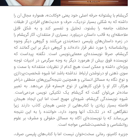
یشام با پشتوانه حرفه اصلی خود یعنی «وکالت»، همواره مجال آن را
شته که به شکلی بسیار نزدیک، حرف و حدیث‌های افرادی از طبقات
تلف جامعه را بشنود، تحلیل و تفسیر کند و به شکل قابل
احظه‌ای به قالب داستان دربیاورد. بسیاری از منتقدان، آثار گریشام را
 زمره داستان‌های پلیسی دسته‌بندی می‌کنند و گروهی دیگر وجوه
انشناسانه را مورد نظر قرار داده‌اند و گروهی دیگر بر این گمانند که
یشام، صرفا نویسنده‌ای معمایی‌نویس است. نگفته پیداست که
یسنده فوق بیش از هرمورد دیگر به وجه سرگرمی در ادبیات توجه
ژه‌ای داشته و ممکن است هیچ کدام از نظریات منتقدانه با سمت و
ی ذهنی او درنوشتن ارتباط نداشته باشد اما شیوه شخصیت‌پردازی
نوع نگاه به مسائل انسانی و همچنین نتیجه‌گیری‌های منطقی درآخر
کار، آثار او را فرای کارهایی از نوع «بسلر» قرار می‌دهد. به تعبیر
ده‌تر می‌توان گفت که گریشام یک تکنیکی نویس مردمی‌است.
وه نویسندگی گریشام، شیوه‌ای مهیج است اما این ایجاد هیجان
صله بسیار زیادی با کتاب‌هایی از جنس هیجان کاذب دارند زیرا
رگاهی که در تک‌تک آنها وجود دارد، خواننده را به این نتیجه
‌رساند که با نویسنده‌ای آگاه به مسائل حقوقی و مشرف بر علوم
انشناسی و شخصیت‌شناسی مواجه است.
یره کامینو، رمانی سخت‌خوان نیست اما با کتاب‌های پلیسی صرف،