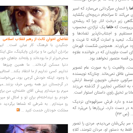
ما
را انسانِ سرگردانی می‌سازد که اسیر
ی‌کند تا سرانجام دریچه‌ای بگشاید
هی زیرِ درختِ انار. چرا که ریشه‌ی
این‌روست که
خاما
یک تراژدی محسوب
ستقیم و اجتناب‌ناپذیر تضادها و
تقاضای اخوان ثالث از رهبر انقلاب اسلامی
گ، تبعید و اسارت گرفته تا غربت و
جنگیدن با فرهنگ کار عبثی است... این
 وجود می‌آورند. همچنین شکست قهرمان
برادران آریایی ما و برادران وایکینگ، مثل اینک
ای است جاویدان که در خواننده علاوه
 این قصه متصور نخواهد بود.
سحرخیزتر از ما بوده‌اند و رفته‌اند جاهای خو
دنیا مسکن کرده‌اند... ما همین چیزها را
 ست، واقعیت را به صورت عام تصویر
نداریم. کسی نداریم از ما انتقاد بکند... استالی
یستی غافل نمی‌ماند. چنان‌که نویسنده
با وجود اینکه خودش گرجی بود، می‌خواست
و سرکوبی جنبش خویبون توسط ارتش
در گرجستان نیز همه روسی حرف بزنند...من
ه انعکاسِ تجاربی از گذشته می‌زند
میرم رو میندازم پیش آقای خامنه‌ای، من برا
 بر تخیلِ راویِ داستان استوار است.
خودم رو نینداخته‌ام برای تو و امثال تو میر
آمده و دارد فرشِ سبزقهوه‌ای نزدیک
رو میندازم... به شرطی که شماها برگردید د
 در دست دارد، نی‌زارها را می‌بُرد که
مملکت خودتان خدمت کنید
...
 (ص ۴۳)
ت سر یکی‌شان می‌دیدم، مردی را تصور
ط به دستورِ او، مردان تنومند، کلاهِ