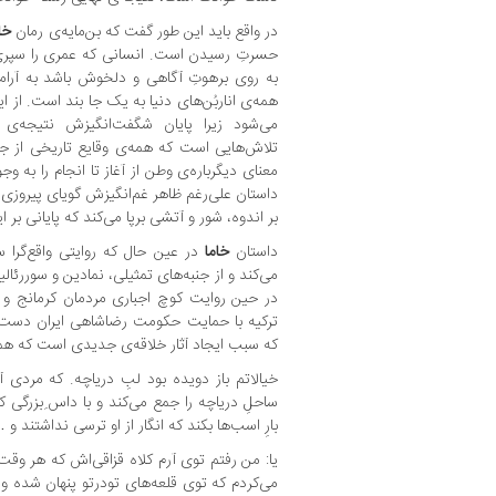
در واقع باید این طور گفت که بن‌مایه‌ی رمان
خا
حسرتِ رسیدن است. انسانی که عمری را سپری م
به روی برهوتِ آگاهی و دلخوش باشد به آرامگا
همه‌ی اناربُن‌های دنیا به یک جا بند است. از 
می‌شود زیرا پایان شگفت‌انگیزش نتیجه‌ی م
تلاش‌هایی است که همه‌ی وقایع تاریخی از جن
معنای دیگرباره‌ی وطن از آغاز تا انجام را به
داستان علی‌رغم ظاهر‌ غم‌انگیزش گویای پیروزی‌
بر اندوه، شور و آتشی برپا می‌کند که پایانی بر
داستان
خاما
در عین حال که روایتی واقع‌گرا
می‌کند و از جنبه‌های تمثیلی، نمادین و سوررئال
در حین روایت کوچ اجباری مردمان کرمانج 
ترکیه با حمایت حکومت رضاشاهی ایران دست ب
که سبب ایجاد آثار خلاقه‌ی جدیدی است که همانا
خیالاتم باز دویده بود لبِ دریاچه. که مردی 
ساحلِ دریاچه را جمع می‌کند و با داس ِبزرگی که
بارِ اسب‌ها بکند که انگار از او ترسی نداشتند و …
یا: من رفتم توی آرم کلاه قزاقی‌اش که هر وق
می‌کردم که توی قلعه‌های تودرتو پنهان شده و فق