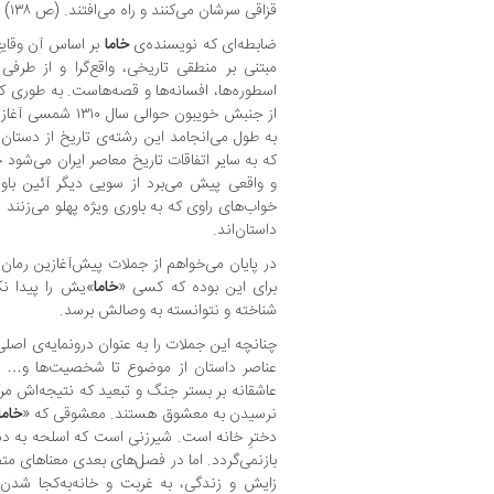
قزاقی سرشان می‌کنند و راه می‌افتند. (ص ۱۳۸)
ضابطه‌ای که نویسنده‌ی
خاما
بر اساس آن وقای
مبتنی بر منطقی تاریخی، واقع‌گرا و از طرفی 
اسطوره‌ها، افسانه‌ها و قصه‌هاست. به طوری ک
به طول می‌انجامد این رشته‌ی تاریخ از دستان
که به سایر اتفاقات تاریخ معاصر ایران می‌شو
و واقعی پیش می‌برد از سویی دیگر آئین باور
خواب‌های راوی که به باوری ویژه پهلو می‌زنند 
داستان‌اند.
در پایان می‌خواهم از جملات پیش‌آغازین رمان
خ
برای این بوده که کسی «
خاما
»یش را پیدا نک
شناخته و نتوانسته به وصالش برسد.
چنانچه این جملات را به عنوان درونمایه‌ی اصل
عناصر داستان از موضوع تا شخصیت‌ها و… ب
عاشقانه بر بستر جنگ و تبعید که نتیجه‌اش مر
نرسیدن به معشوق هستند. معشوقی که «
خاما
دخترِ خانه است. شیرزنی است که اسلحه به دس
بازنمی‌گردد. اما در فصل‌های بعدی معناهای متفا
زایش و زندگی، به غربت و خانه‌به‌کجا شدن،