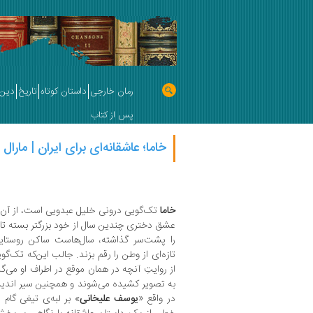
رمان خارجی
داستان کوتاه
تاریخ
دین 
پس از کتاب
خاما؛ عاشقانه‌ای برای ایران | مارا
خاما
را پشت‌سر گذاشته، سال‌هاست ساکن روستای
تازه‌ای از وطن را رقم بزند. جالب این‌که تک‌گ
از روایتِ آنچه در همان موقع در اطراف او می‌گ
به تصویر کشیده می‌شوند و همچنین سیر اند
در واقع «
یوسف علیخانی
» بر لبه‌ی تیغی گا