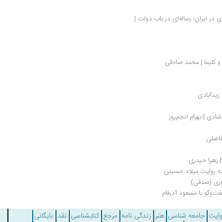
مروری بر مدرنیزاسیون و حاکمیت پسا-استعماری در ایران؛ رساله‌ای در باب دولت | 
 و کلیما | محمد صادقی
 زیدآبادی
دی | بهرام انجم‌روز
فاضلی
 زهرا حیدری
ه روایت میلاد حسینی
یوری (صدقی)
ت‌وگو با مسعود آذرفام
وایت
جامعه شناسی
هنر
زندگی نامه
مرجع
کتابشناسی
نقد
بایگانی