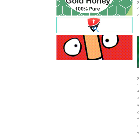
و
ت
ت
و
و
ر