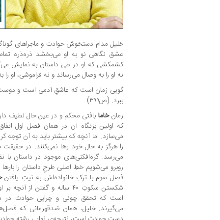
عشق نگاهی نو به او می‌بخشد ذره‌ذره تمامیت
کشمکشی که او در طی داستان به نمایش می‌
نه او را به وصال می‌رساند و نه فراموشی، او را به
گویی زمان است که عاشقِ آدمی است و دوست 
ببرد. (ص۳۹۹)
رمان
خاما
بافتی محکم و در عین حال لطیف دارد
که اولین بزنگاه آن در همان فصل اول اتفاق 
می‌سازد. اما آنچه که بیشتر باید به آن توجه ک
را هرگز به حال خود رها نمی‌کنند. در حقیقت
می‌رسد. گره‌افکنی‌های موجود در داستان با ن
روبرو می‌شویم خطِ اصلی طرحِ داستان را بارها م
فصل سوم با ترکِ خانواده‌اش به نیتِ یافتن
خ
شکستن سکوتِ ۴۰ ساله‌ و گفتن از
است که تحقق چونی و چرایی حوادث در داس
می‌گیرند. خلیل، همان ضدقهرمانی که فصل‌ها
دست حوادث است، نتیجه‌ی نهایی رشته حوادث 