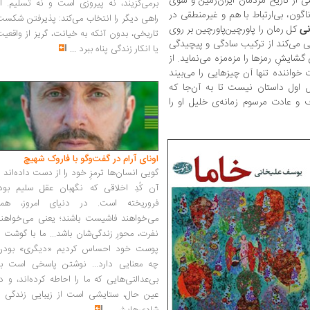
 از تاریخ مردمان ایران‌زمین و سوی
برمی‌گزیند، نه پیروزی است و نه تسلیم. ا
اگون، بی‌ارتباط با هم و غیرمنطقی در
راهی دیگر را انتخاب می‌کند: پذیرفتن شکس
نی
کل رمان را پاورچین‌پاورچین بر روی
تاریخی، بدون آنکه به خیانت، گریز از واقعی
ظی می‌کند از ترکیب سادگی و پیچیدگی
یا انکار زندگی پناه ببرد
...
ایشِ رمزها را مزه‌مزه می‌نماید. از
واننده تنها آن چیزهایی را می‌بیند
اول داستان نیست تا به آن‌جا که
 و عادت مرسوم زمانه‌ی خلیل او را
اونای آرام در گفت‌وگو با فاروک شهیچ‭
گویی انسان‌ها ترمزِ خود را از دست داده‌اند 
آن کُدِ اخلاقی که نگهبان عقل سلیم بود،
فروریخته است. در دنیای امروز، همه
می‌خواهند فاشیست باشند؛ یعنی می‌خواهند
نفرت، محورِ زندگی‌شان باشد... ما با گوشت 
پوست خود احساس کردیم «دیگری» بودن
چه معنایی دارد... نوشتن پاسخی است به
بی‌عدالتی‌هایی که ما را احاطه کرده‌اند، و د
عین حال، ستایشی است از زیبایی زندگی و