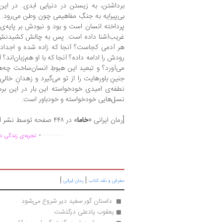
برداشتن، به زیستن در دنیایی ابدی. در این 
بی‌پیرایه به جنگِ مفاهیمی چون وطن می‌رود.
پرداخته انسان است و بود و نبودش بر پایه‌ی
غریب‌آشنا داده است. پس به چالش کشیدنش پ
هر آدمی کجاست؟ آنجا که زاده شده و اجدادش ا
رودش را ادامه داده؟ آنجا که با او هم‌زبان‌اند؟
می‌آورد؟ و تبعید این هبوطِ انسان‌ساخت چه‌ها 
جنینِ باورهایت را از تو می‌گیرد و زهدانِ خالیِ
نطفه‌ی امیدی خودخواسته این بار در این ب
نسل‌هایی خودخواسته و خودباور است.
[رمان ایرانی «
خاما
» در ۴۴۸ صفحه توسط نشر آموت منتشر شده است.]
.
..............
تجربه‌ی زندگی دو
|
|
معرفی و نقد کتاب
رمان ایرانی
 داستان گور سفید دیر شروع می‌شود
یعقوب یادعلی درگذشت