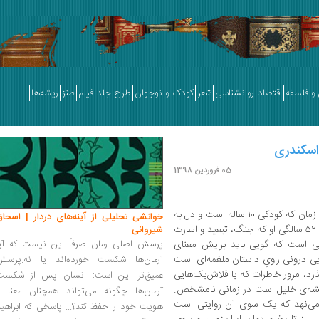
و فلسفه
اقتصاد
روانشناسی
شعر
کودک و نوجوان
طرح جلد
فیلم
طنز
ریشه‌ها
ل اسکندری
05 فروردین 1398
تک‌گویی درونی خلیل عبدویی است، از آن زمان که کودکی ۱۰ ساله است و دل به
خوانشی تحلیلی از آینه‌های دردار | اسحاق
عشق دختری چندین سال از خود بزرگتر بسته تا ۵۲ سالگی‌ او که جنگ، تبعید و اسارت
شیروانی
ی است که گویی باید برایش معنای
پرسش اصلی رمان صرفاً این نیست که آیا
ویی درونی راویِ داستان ملغمه‌ای است
آرمان‌ها شکست خورده‌اند یا نه.پرسش
ذرد، مرور خاطرات که با فلاش‌بک‌هایی
عمیق‌تر این است: انسان پس از شکست
یشه‌ی خلیل است در زمانی نامشخص.
آرمان‌ها چگونه می‌تواند همچنان معنا و
م می‌نهد که یک سوی آن روایتی است
هویت خود را حفظ کند؟... پاسخی که ابراهی