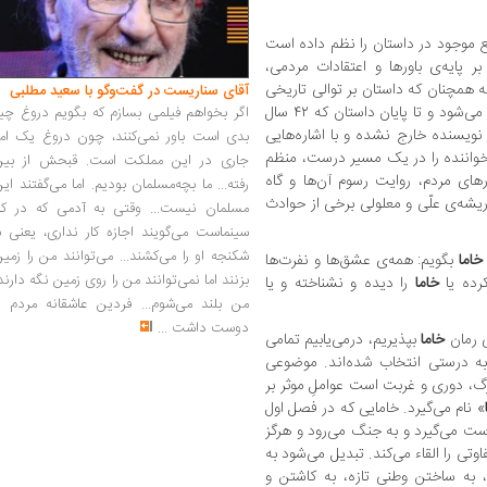
ع موجود در داستان را نظم داده است
بر پایه‌ی باورها و اعتقادات مردمی،
ه همچنان که داستان بر توالی تاریخی
آقای سناریست در گفت‌وگو با سعید مطلبی
از جنبش خویبون حوالی سال ۱۳۱۰ شمسی آغاز می‌شود و تا پایان داستان که ۴۲ سال
اگر بخواهم فیلمی بسازم که بگویم دروغ چی
 نویسنده خارج نشده و با اشاره‌هایی
بدی است باور نمی‌کنند، چون دروغ یک امر
د خواننده را در یک مسیر درست، منظم
جاری در این مملکت است. قبحش از بین
های مردم، روایت رسوم آن‌ها و گاه
رفته... ما بچه‌مسلمان بودیم. اما می‌گفتند ای
ریشه‌ی علّی و معلولی برخی از حوادث
مسلمان نیست... وقتی به آدمی که در کار
سینماست می‌گویند اجازه کار نداری، یعنی ب
شکنجه او را می‌کشند... می‌توانند من را زمی
اما
بگویم: همه‌ی عشق‌ها و نفرت‌ها
بزنند اما نمی‌توانند من را روی زمین نگه دارند
رده یا
خاما
را دیده و نشناخته و یا
من بلند می‌شوم... فردین عاشقانه مردم را
دوست داشت
...
ی رمان
خاما
بپذیریم، درمی‌یابیم تمامی
ه درستی انتخاب شده‌اند. موضوعی
گ، دوری و غربت است عواملِ موثر بر
» نام می‌گیرد. خامایی که در فصل اول
ت می‌گیرد و به جنگ می‌رود و هرگز
وتی را القاء می‌کند. تبدیل می‌شود به
 به ساختن وطنی تازه، به کاشتن و