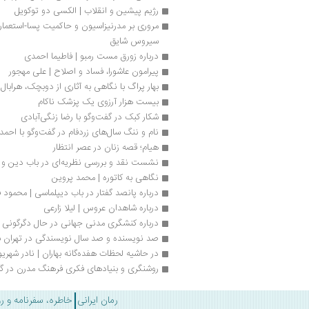
رژیم پیشین و انقلاب | الکسی دو توکویل
سیروس شایق
درباره زورق مست رمبو | فاطیما احمدی
پیرامون عاشورا، فساد و اصلاح | علی مهجور
بهار پراگ با نگاهی به آثاری از دوبچک، هرابال
بیست هزار آرزوی یک پزشک ناکام
شکار کبک در گفت‌وگو با رضا زنگی‌آبادی
نام و ننگ سال‏‌های زردفام در گفت‌وگو با احمد
هیام؛ قصه زنان در عصر انتظار
نشست نقد و بررسی نظریه‌ای در باب دین و شا
نگاهی به کاتوره | محمد پروین
درباره پانصد گفتار در باب دیپلماسی | محمود 
درباره شاهدان عروس | لیلا زارعی
درباره کنشگری مدنی جهانی در حال دگرگونی |
صد نویسنده و صد سال نویسندگی در تهران ب
در حاشیه لحظات هفده‌گانه بهاران | نادر شهر
روشنگری و بنیادهای فکری فرهنگ مدرن در گف
رمان ایرانی
خاطره، سفرنامه و ر