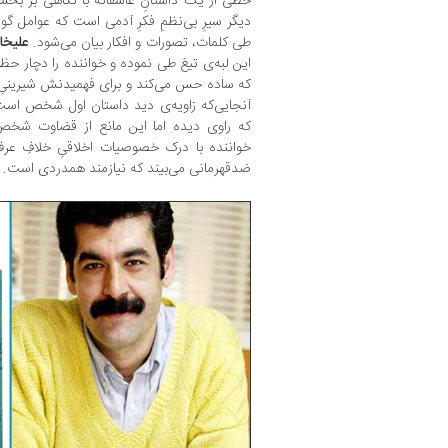
خطی از یک داستانِ عاشقانه با نگاهی بر بخشی
دیگر سیرِ بی‌نظمِ فکرِ آدمی است که عوامل گون
طی کلمات، تصورات و افکار بیان می‌شود.
علیخا
این لبه‌ی تیغ طی نموده و خواننده را دچار ح
که ساده حس می‌کند و برای فهمیدنش شیرینیِ گش
آنجایی‌که زاویه‌ی دید داستان اول شخص است خ
که راوی دیده اما این مانع از قضاوت شخص 
خواننده با درک خصوصیات اخلاقیِ خلافِ عرف
ضدقهرمانی می‌بیند که نیازمند همدردی است.