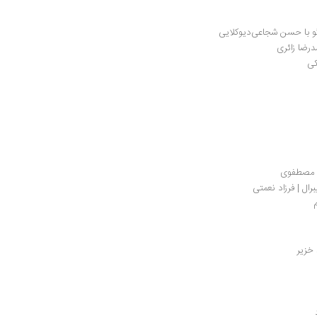
گو با حسن شجاعی‌دیوکلایی
درضا زائری
کی
ک مصطفوی
ال | فرزاد نعمتی
 خزیر