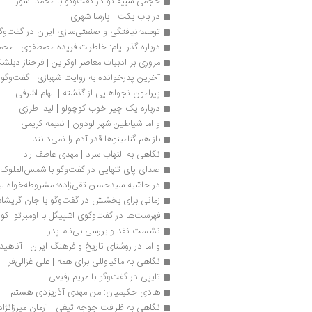
حجمی شبیه تو در گفت‌وگو با محمد آشور
در باب بکت | پارسا شهری
توسعه‌نیافتگی و صنعتی‌سازی ایران در گفت‌و
درباره گذر ایام: خاطرات فریده مصطفوی | محم
مروری بر ادبیات معاصر اوکراین | فرحناز دبلش
آخرین پدرخوانده به روایت شهبازی | گفت‌وگو
پیرامون نجواهایی از گذشته | الهام اشرفی
درباره یک چیز خوب کوچولو | لیدا طرزی
و اما شیاطین شهر لودون | نعیمه کریمی
باز هم گنامینوها قدر آدم را نمی‌دانند
نگاهی به التهاب سرد | مهدی عاطف راد
صدای پای تنهایی در گفت‌وگو با شمس‌الملو
در حاشیه سیدحسن تقی‌زاده؛ مشروطه‌خواه لیبر
زمانی برای بخشش در گفت‌وگو با جان گریشام
فهرست‌ها در گفت‌وگوی اشپیگل با اومبرتو اکو
نشست نقد و بررسی بی‌نام پدر
و اما در روشنای تاریخ و فرهنگ ایران | آناهید
نگاهی به ماکیاوللی برای همه | علی غزالی‌فر
تایپی در گفت‌وگو با مریم رفیعی
هادی حکیمیان: من مهدی آذریزدی هستم
نگاهی به ظرافت جوجه تیغی | آرمان میرزانژاد