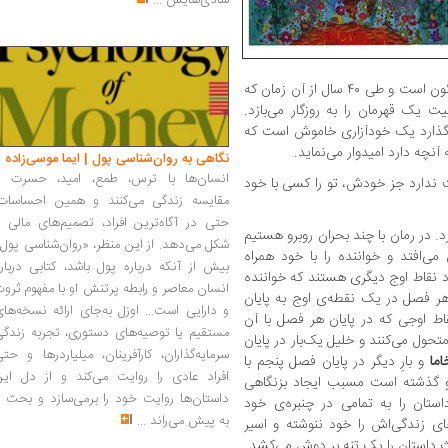
شادی‌هایش
...
خلیل مدام دستخوش حوادث و ماجراهای گوناگون است و طی ۴۰ سال از آن زمان که
 یک قهرمان را به روزگار می‌بازد.
گذارد یک خودآزاری خاموش است که
 آنچه دارد امیدوار می‌نماید.
نگاهی به روان‌شناسی پول | ایما موسی‌زاده
انسان‌ها با ترس، طمع، امید، حسرت و
ندارد جز خودش، تو را کسی با خود
مقایسه زندگی می‌کنند و همین احساسات،
حتی در آگاه‌ترین افراد، تصمیم‌های مالی ر
. در رمان با چند بحران روبرو هستیم
شکل می‌دهد. از این منظر، «روان‌شناسی پول
می‌افتد و خواننده را با خود همراه
بیش از آنکه درباره پول باشد، کتابی دربار
رد نقاط اوج دیگری هستند که خواننده
انسان معاصر و رابطه پرتنش او با مفهوم ثرو
 هر فصل در یک نقطه‌ی اوج به پایان
و دارایی است... اوزل به‌جای ارائه نسخه‌ها
قاط اوجی که در پایان هر فصل با آن
مستقیم یا توصیه‌های دستوری، تجربه زندگی
تحول می‌کنند و خلیل یک‌بار در پایان
سرمایه‌گذاران، کارآفرینان، میلیاردرها و حت
اما
و بارِ دیگر در پایان فصل پنجم با
افراد عادی را روایت می‌کند و از دل این
 آنچه بر او گذشته است مسبب ایجاد بزنگاهی
داستان‌ها روایت خود را برمی‌سازد و بحث ر
تان را به تمامی در چنبره‌ی خود
به پیش می‌راند
...
ی زندگی‌اش را خود ننوشته و اسیر
داستان را یک تنه بر دوش می‌کشد.