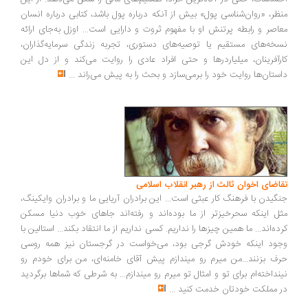
ظر، «روان‌شناسی پول» بیش از آنکه درباره پول باشد، کتابی درباره انسان
اصر و رابطه پرتنش او با مفهوم ثروت و دارایی است... اوزل به‌جای ارائه
خه‌های مستقیم یا توصیه‌های دستوری، تجربه زندگی سرمایه‌گذاران،
رآفرینان، میلیاردرها و حتی افراد عادی را روایت می‌کند و از دل این
ستان‌ها روایت خود را برمی‌سازد و بحث را به پیش می‌راند
...
اضای اخوان ثالث از رهبر انقلاب اسلامی
گیدن با فرهنگ کار عبثی است... این برادران آریایی ما و برادران وایکینگ،
ل اینکه سحرخیزتر از ما بوده‌اند و رفته‌اند جاهای خوب دنیا مسکن
ده‌اند... ما همین چیزها را نداریم. کسی نداریم از ما انتقاد بکند... استالین با
ود اینکه خودش گرجی بود، می‌خواست در گرجستان نیز همه روسی
ف بزنند...من میرم رو میندازم پیش آقای خامنه‌ای، من برای خودم رو
نداخته‌ام برای تو و امثال تو میرم رو میندازم... به شرطی که شماها برگردید
 مملکت خودتان خدمت کنید
...