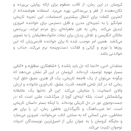
وسان در این رمان، از قالب منظوم برای ارائه روایتی بی‌پرده و
ان‌دهنده از فقر و بی‌عدالتی بهره می‌برد. استفاده هوشمندانه از
ترین کلمات برای انتقال بیشترین احساسات، این تجربه تاریخی
‌انگیز را به تجربه‌ای مدرن و قابل دسترس برای خواننده امروزی
دیل می‌کند. رمان به طرز ماهرانه‌ای رنج مردم ایرلند، بی‌رحمی
لکان انگلیسی و تلاش پدران برای نجات خانواده‌هایشان را به تصویر
‌کشد. همین امر موجب شده تا برای خواننده فارسی‌زبان که این
زها با تورم و گرانی و فلاکت دست‌وپنجه نرم می‌کند، جذاب و
اندنی باشد.
تقدان ادبی، «آنجا که دل باید باشد» را «شاهکاری مطلق» و «کتابی
یار مهم» توصیف کرده‌اند. کروسان در این اثر نشان می‌دهد که
ونه می‌توان از یک فاجعه تاریخی، یک اثر هنری عمیق خلق کرد؛
انی که در کنار تلخی فاجعه، قدرت عشق، تاب‌آوری خانواده و ارزش
لای انسانیت را ستایش می‌کند. این اثر نه‌تنها یک عاشقانه
کشمکش است، بلکه آینه‌ای گویا از سرگذشت ملتی است که در
ت‌وجوی نور در دل تاریکی بوده‌اند. با اینکه بستر داستان تاریخی
ت، اما ضرب‌آهنگ و تأثیرگذاری عاطفی رمان، آن را برای هر
اطبی، حتی کسانی که به سختی کتاب می‌خوانند، ضروری می‌سازد
جایگاه کروسان را به عنوان یکی از اصیل‌ترین نویسندگان ادبیات
جوان تثبیت می‌کند.