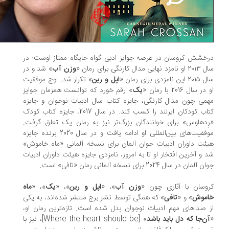
خشش کروسان در عرصه جوایز ادبی گواه جایگاه ممتاز اوست؛ در
 نهایی مدال کارنگی برای رمان «
وزن آب
» شد و در
ن نامزدی برای رمان «
اپل و رین
» تکرار شد. اوج موفقیت
ر سال 2016 با رمان «
یک
» رقم خورد که توانست همزمان جوایز
می چون مدال کارنگی، جایزه کتاب سال ادبیات نوجوان و جایزه
کتاب کودکان ایرلند را کسب کند. در سال 2017، جایزه کتاب کودک
ِدهاوس» برای خوانندگان بزرگ‌تر نیز به رمان یک تعلق گرفت.
موفقیت‌های بین‌المللی او ادامه یافت و در سال 2020 برنده جایزه
ئت داوران ادبیات جوان آلمان برای نسخه آلمانی «ماه خاموش»
 و آخرین افتخار او تا به امروز، نامزدی جایزه هیئت داوران ادبیات
آلمان در سال 2024 برای نسخه آلمانی رمان «تافی» است.
وسان با آثاری چون «
وزن آب
»، «
اپل و رین
»، «
یک
»، «
ماه
موش
» و «
تافی
» که همگی توسط نشر برج منتشر شده‌اند، به یکی
 صداهای مهم ادبیات نوجوان بدل شده است. تازه‌ترین رمان او،
ن‌جا که دل باید باشد
» [Where the heart should be]، نیز با