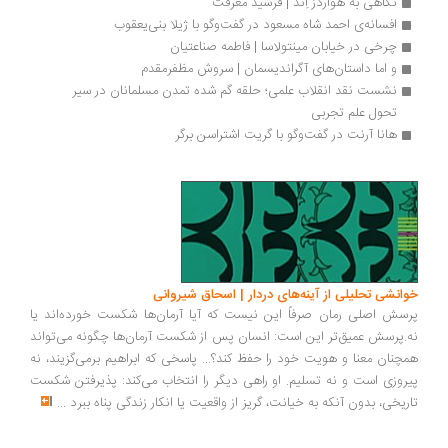
نگاهی به هواردز اِند | فرشید معرفت
افسانه‌ی احمد شاه مسعود در گفت‌وگو با ژیلا بنی‌یعقوب
چرخی در خیابان مینتولاسا | فاطمه صناعتیان
و اما داستان‌های آگراندیسمان | سروش مظفرمقدم
نشست نقد انقلاب علمی؛ حلقه گم شده تمدن مسلمانان در سیر 
تحول علم تجربی
هانا آرنت در گفت‌وگو با گریت اشتراسن برگر
انشی تحلیلی از آینه‌های دردار | اسحاق شیروانی
سش اصلی رمان صرفاً این نیست که آیا آرمان‌ها شکست خورده‌اند یا
.پرسش عمیق‌تر این است: انسان پس از شکست آرمان‌ها چگونه می‌تواند
چنان معنا و هویت خود را حفظ کند؟... پاسخی که ابراهیم برمی‌گزیند، نه
روزی است و نه تسلیم. او راهی دیگر را انتخاب می‌کند: پذیرفتن شکست
ریخی، بدون آنکه به خیانت، گریز از واقعیت یا انکار زندگی پناه ببرد
...