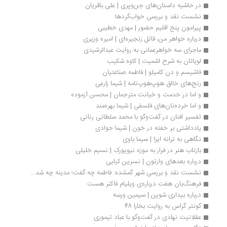
در حاشیه داستان‌های جن‌وپری | علی باقریان
نشست نقد و بررسی خواب‌گردها
پیرامون پنج اقلیم حضور | مهدی خطیبی
درباره خواهر من، قاتل زنجیره‌ای | امیره وزیری
ماجرای سه خواهرعمانی به روایت عبدالرشیدی
لویاتان به شرح اشمیت | کاوه شکیب
فاشیسم و دن کامیلو | فاطمه صناعتیان
رنج‌های خالق هوپ‌هوپ‌نامه | شیما زارعی
و اما در خدمت و خیانت مترجمان | محسن آزموده
و اما خرده‌نان‌های فلسفی | شیما بهره‌مند
تفسیر افنان در گفت‌وگو با محمد سلطانی رنانی
یادداشتی بر خفته در خون | شیما جوادی
نگاهی به ترانه ایزا | سیما باوی
بازتاب هنر در فرار به موزه نیویورک | نسیم خلیلی
درباره بعدهای وارتون | نسرین کیایی
نشست نقد و بررسی شهر گمشده: فاطمه چه گفت؛ مدینه چه شد...
فرهنگ‌بان هفت درباره‌ی ویلیام فاکنر هست
درباره بیداری شوپن | سیمین ورسه
گونتر گراس به روایت بخارا 48
عقلانیت نهادی در گفت‌وگو با عباد تیموری