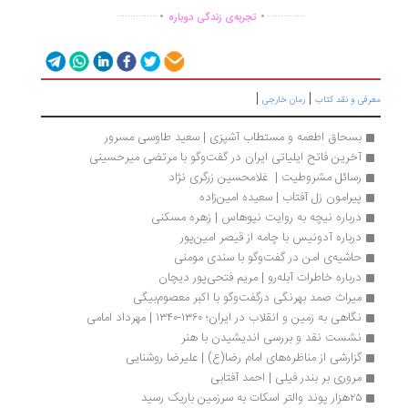
.
.
...............
..............
تجربه‌ی زندگی دوباره
|
|
رفی و نقد کتاب
رمان خارجی
بسحاق اطعمه و مستطاب آشپزی | سعید طاوسی مسرور
آخرین فاتح ایلیاتی ایران در گفت‌وگو با مرتضی میرحسینی
رسائل مشروطیت |  غلامحسین زرگری نژاد
پیرامون زل آفتاب | سعیده امین‌زاده
درباره نیچه به روایت نیوهاس | زهره مسکنی
درباره آدونیس با چامه از قیصر امین‌پور
حاشیه‌ی امن در گفت‌وگو با سندی مومنی 
درباره خاطرات آبله‌رو | مریم فتحی‌پور دیچان
میراث صمد بهرنگی درگفت‌وگو با اکبر معصوم‌بیگی
نگاهی به زمین و انقلاب در ایران؛ ۱۳۶۰-۱۳۴۰ | مهرداد امامی
نشست نقد و بررسی اندیشیدن با هنر
گزارشی از مناظره‌های امام رضا(ع) | علیرضا روشنایی
مروری بر بندر فیلی | احمد آفتابی
۲۵هزار پوند والتر اسکات به سرزمین باریک رسید