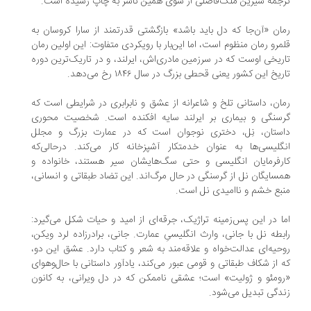
جمه‌ شیرین ملک‌فاضلی از سوی همین ناشر به چاپ رسیده است.
ان «آن‌جا که دل باید باشد» بازگشتی قدرتمند از سارا کروسان به
مرو رمان منظوم است، اما این‌بار با رویکردی متفاوت: این اولین رمان
ریخی اوست که در سرزمین مادری‌اش، ایرلند، و در تاریک‌ترین دوره
یخ این کشور یعنی قحطی بزرگ در سال ۱۸۴۶ رخ می‌دهد.
ان، داستانی تلخ و شاعرانه از عشق و نابرابری در شرایطی است که
سنگی و بیماری بر ایرلند سایه افکنده است. شخصیت محوری
ستان، نِل، دختری نوجوان است که در عمارت بزرگ و مجلل
گلیسی‌ها به عنوان خدمتکار آشپزخانه کار می‌کند. درحالی‌که
رفرمایان انگلیسی و حتی سگ‌هایشان سیر هستند، خانواده و
سایگان نل از گرسنگی در حال مرگ‌اند. این تضاد طبقاتی و انسانی،
بع خشم و ناامیدی نل است.
ا در این پس‌زمینه تراژیک، جرقه‌ای از امید و حیات شکل می‌گیرد:
بطه نل با جانی، وارث انگلیسیِ عمارت. جانی، برادرزاده لرد ویکن،
حیه‌ای عدالت‌خواه و علاقه‌مند به شعر و کتاب دارد. عشق این دو،
 از شکاف طبقاتی و قومی عبور می‌کند، یادآور داستانی با حال‌وهوای
ومئو و ژولیت» است؛ عشقی ناممکن که در دل ویرانی، به کانون
دگی تبدیل می‌شود.