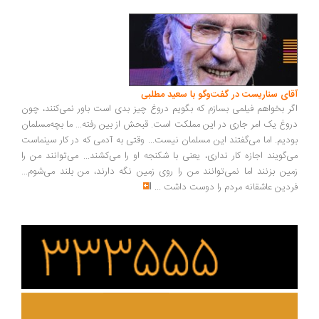
ای سناریست در گفت‌وگو با سعید مطلبی
ر بخواهم فیلمی بسازم که بگویم دروغ چیز بدی است باور نمی‌کنند، چون
وغ یک امر جاری در این مملکت است. قبحش از بین رفته... ما بچه‌مسلمان
دیم. اما می‌گفتند این مسلمان نیست... وقتی به آدمی که در کار سینماست
‌گویند اجازه کار نداری، یعنی با شکنجه او را می‌کشند... می‌توانند من را
ین بزنند اما نمی‌توانند من را روی زمین نگه دارند، من بلند می‌شوم...
دین عاشقانه مردم را دوست داشت
...