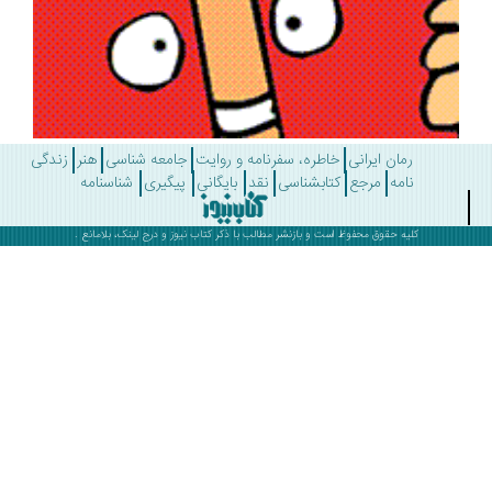
رمان ایرانی
خاطره، سفرنامه و روایت
جامعه شناسی
هنر
زندگی
نامه
مرجع
کتابشناسی
نقد
بایگانی
پیگیری
شناسنامه
کلیه حقوق محفوظ است و بازنشر مطالب با ذکر
کتاب نیوز
و درج لینک، بلامانع .