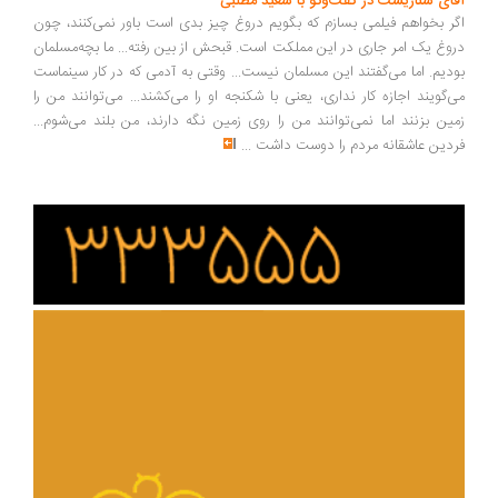
ای سناریست در گفت‌وگو با سعید مطلبی
ر بخواهم فیلمی بسازم که بگویم دروغ چیز بدی است باور نمی‌کنند، چون
وغ یک امر جاری در این مملکت است. قبحش از بین رفته... ما بچه‌مسلمان
دیم. اما می‌گفتند این مسلمان نیست... وقتی به آدمی که در کار سینماست
‌گویند اجازه کار نداری، یعنی با شکنجه او را می‌کشند... می‌توانند من را
ین بزنند اما نمی‌توانند من را روی زمین نگه دارند، من بلند می‌شوم...
دین عاشقانه مردم را دوست داشت
...