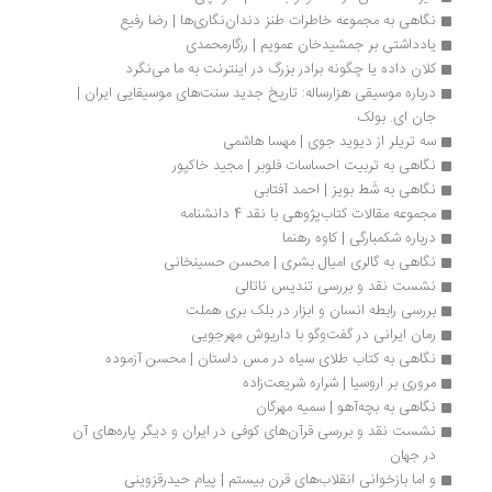
نگاهی به مجموعه خاطرات طنز دندان‌نگاری‌ها | رضا رفیع
یادداشتی بر جمشیدخان عمویم | رزگارمحمدی
کلان داده یا چگونه برادر بزرگ در اینترنت به ما می‌نگرد
درباره موسیقی هزارساله: تاریخ جدید سنت‌های موسیقایی ایران | 
جان‌ ای. بولک
سه تریلر از دیوید جوی | مهسا هاشمی
نگاهی به تربیت احساسات فلوبر | مجید خاکپور
نگاهی به شَط بویز | احمد آفتابی
مجموعه مقالات کتاب‌پژوهی با نقد 4 دانشنامه
درباره شکمبارگی | کاوه رهنما
نگاهی به گالری امیال بشری | محسن حسینخانی
نشست نقد و بررسی تندیس ناتالی
بررسی رابطه انسان و ابزار در بلک بری هملت
رمان ایرانی در گفت‌وگو با داریوش مهرجویی
نگاهی به کتاب طلای سیاه در مس داستان | محسن آزموده
مروری بر اروسیا | شراره شریعت‌زاده 
نگاهی به بچه‌آهو | سمیه مهرگان
نشست نقد و بررسی قرآن‌های کوفی در ایران و دیگر پاره‌های آن 
در جهان
و اما بازخوانی انقلاب‌های قرن بیستم | پیام حیدرقزوینی 