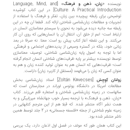
یسنده «
زبان، ذهن و فرهنگ
» [Language, Mind, and
Culture: A Practical Introduction] در این کتاب کوشیده
ضیحی برای رابطه پیچیده بین زبان، تفکر و فرهنگ با استفاده از
ربیات و مطالعات زبان‌شناسی شناختی ارائه کند. قطعا آن چه در این
بطه سه جانبه دیده می‌شود به نحوی با سیستم معناسازی انسان در
تباط است- اعم از خلق آن، انتقال آن یا انسان‌هایی که روی آن کار
‌کنند. و این نقطه آغاز کتاب پیشِ رو است: معنا. نه صرفا در بعد
انی خود، بلکه در گستره وسیعی از پدیده‌های اجتماعی و فرهنگی.
ا با توجه به اصول پایه زبان‌شناسی شناختی، توصیف معناسازی
سط نویسنده بیشتر بر پایه ظرفیت‌های شناختی انسان انجام گرفته
ت؛ ظرفیت‌هایی که انسان هم به عنوان تولید کننده زبان و هم به
وان کسی که زبان را می‌فهمد (مستقل از کاربرد زبان) داراست.
لتان کِوِچِش
[Zoltán Kövecses] استاد زبان‌شناسی بخش
العات امریکا در دانشگاه یوتوس لوراند در مجارستان است که
لهاست در زمینه زبان‌شناسی شناختی و استعاره قلم می‌زند. کتاب
بان، ذهن و فرهنگ» با ترجمه بسیار خوب جهانشاه میرزابیگی و به
ت نشر آگاه منتشر شده. که قبلا هم از این مترجم کتابهایی در
زمینه علوم شناختی از جمله «فلسفه جسمانی» در 2 جلد توسط همین
شر منتشر شده بود.
ن کتاب همان طور که مولف در فصل اول اذعان دارد، یک بررسی