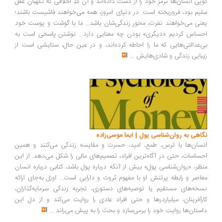
یی انسان‌ها ترمزِ خود را از دست داده‌اند و آن کُدِ اخلاقی که نگهبان عقل
یم بود، فروریخته است. در دنیای امروز، همه می‌خواهند فاشیست باشند؛
نی می‌خواهند نفرت، محورِ زندگی‌شان باشد... ما با گوشت و پوست خود
ساس کردیم «دیگری» بودن چه معنایی دارد... نوشتن پاسخی است به
‌عدالتی‌هایی که ما را احاطه کرده‌اند، و در عین حال، ستایشی است از
بایی زندگی و شادی‌هایش
...
اهی به روان‌شناسی پول | ایما موسی‌زاده
سان‌ها با ترس، طمع، امید، حسرت و مقایسه زندگی می‌کنند و همین
ساسات، حتی در آگاه‌ترین افراد، تصمیم‌های مالی را شکل می‌دهد. از این
ظر، «روان‌شناسی پول» بیش از آنکه درباره پول باشد، کتابی درباره انسان
اصر و رابطه پرتنش او با مفهوم ثروت و دارایی است... اوزل به‌جای ارائه
خه‌های مستقیم یا توصیه‌های دستوری، تجربه زندگی سرمایه‌گذاران،
رآفرینان، میلیاردرها و حتی افراد عادی را روایت می‌کند و از دل این
ستان‌ها روایت خود را برمی‌سازد و بحث را به پیش می‌راند
...