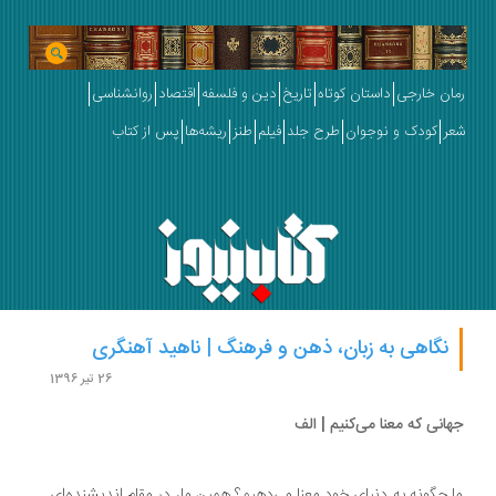
ان خارجی
داستان کوتاه
تاریخ
دین و فلسفه
اقتصاد
روانشناسی
ر
کودک و نوجوان
طرح جلد
فیلم
طنز
ریشه‌ها
پس از کتاب
نگاهی به زبان، ذهن و فرهنگ | ناهید آهنگری
26 تیر 1396
انی که معنا می‌کنیم | الف
 چگونه به دنیای خود معنا می‌دهیم؟ همین ما، در مقام اندیشنده‌ای