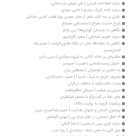
درباره اصلاحات فرنزن | علی رفیعی وردنجانی
درباره خانه‌ تاریک برادرم | ناجی سواری
نقدی بر سه کتاب شعر از صابر سعدی پور| قطب الدین صادقی
شرح حدیث معراج | محمدتقی مصباح
نگاهی به زمستان کوئری‌ها | رن چارلز
درباره تقویم تصادفی | سعید کاویانپور
نگاهی به ماشاءالله خان در بارگاه هارون‌الرشید | حمیدرضا 
امیدی‌سرور
حاشیه‌ای بر خانه تکانی به شیوه سوئدی | متین بادی
 اصول زیست‌شناسی | هربرت اسپنسر
یادداشتی بر کوه‌مرگی | مصطفی بیان
تحریف تاریخ به سبک جدید! | حمید داوودآبادی 
سنت «گفت‌وگو» با مخالف در قرآن
مروری بر سیا‌سر | سروش مظفرمقدم
چای نعنا در گفت‌وگو با منصور ضابطیان
زیگموند فروید به روایت باکاک
پیرامون انسان و حیوان هدایت | حمیدرضا امیدی سرور
۱۳ کمال انسانی در طایر فرخ پی | مهدی گلبخش
درباره کوری پس از بصیرت | سارا اقبالی
ویل کاپی به سعی نجف دریابندری | رویا صدر