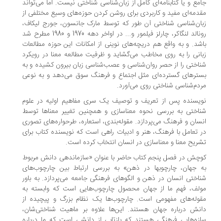
مع و یا کتابنامه‌ای کامل از زبان‌شناسی شناختی نیست. اما می‌تواند
دمه‌ای مفید و کاربردی برای روشن کردن حوزه‌های وسیع مختلفی از
ان‌شناسی شناختی آن طور که توسط مارک جانسون، جورج لیکاف،
رونالد لنگاکر، چارلز فیلمور و... در اواخر دهه 1970 و 1980 مطرح شد
شد. و به واقع هم دریچه‌های نوینی از امکانات این حوزه مطالعات
انی را به روی مخاطب می‌گشاید و ظرفیت مطالعه معنا در رویکرد
اختی را از حصر روان‌شناسی و عصب‌شناسی زبان بیرون کشیده و به
ترهای گسترده‌ای مثل اجتماع و فرهنگ سوق می‌دهد و به نوعی
دم‌شناسی شناختی روی می‌آورد.
یسنده پس از تعریف و توصیف یک سری مفاهیم اولیه در علوم
اختی به بررسی نحوه معناسازی و همچنین تغییر معناها توسط
سان و فرهنگ می‌پردازد. مقوله‌بندی، استعاره، طرحواره‌های تصوری
 تعامل با فرهنگ، هنر و ادبیات راهی است که نویسنده کتاب برای
ریح معنا و معناسازی در انسان انتخاب کرده است.
چش در فصل پنجم کتاب حاضر با عنوان «سازماندهی دانش مربوط
 جهان، چارچوبها در ذهن» به بررسی ارتباط بین چارچوب‌های
اختی انسان در ذهن و الگوهای فرهنگی جامعه می‌پردازد. به باور
لف، فهم ما از جهان محصول چارچوب‌هایی است که وابسته به
وله‌های مفهومی است. چارچوب‌ها یک نظام بزرگ و پیچیده از
نش درباره جهان هستند. این‌ها علاوه بر ماهیت شناختی‌شان،
زه‌هایی فرهنگی هستند که بازتابی از دانشی است که ما درباره