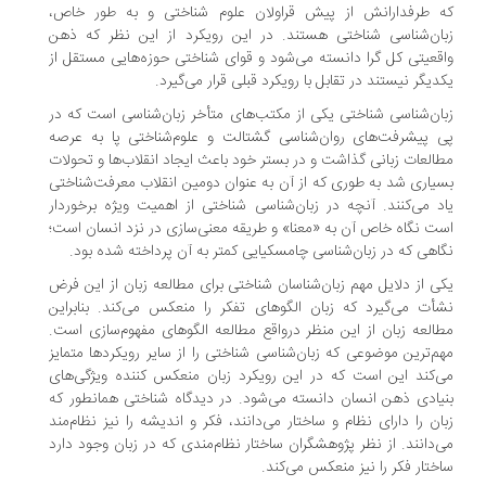
 طرفدارانش از پیش قراولان علوم شناختی و به طور خاص،
ان‌شناسی شناختی هستند. در این رویکرد از این نظر که ذهن
قعیتی کل گرا دانسته می‌شود و قوای شناختی حوزه‌هایی مستقل از
دیگر نیستند در تقابل با رویکرد قبلی قرار می‌گیرد.
ان‌شناسی شناختی یکی از مکتب‌های متأخر زبان‌شناسی است که در
 پیشرفت‌های روان‌شناسی گشتالت و علوم‌شناختی پا به عرصه
العات زبانی گذاشت و در بستر خود باعث ایجاد انقلاب‌ها و تحولات
یاری شد به طوری که از آن به عنوان دومین انقلاب معرفت‌شناختی
د می‌کنند. آنچه در زبان‌شناسی شناختی از اهمیت ویژه برخوردار
ت نگاه خاص آن به «معنا» و طریقه معنی‌سازی در نزد انسان است؛
اهی که در زبان‌شناسی چامسکیایی کمتر به آن پرداخته شده بود.
ی از دلایل مهم زبان‌شناسان شناختی برای مطالعه زبان از این فرض
أت می‌گیرد که زبان الگوهای تفکر را منعکس می‌کند. بنابراین
العه زبان از این منظر درواقع مطالعه الگوهای مفهوم‌سازی است.
م‌ترین موضوعی که زبان‌شناسی شناختی را از سایر رویکردها متمایز
‌کند این است که در این رویکرد زبان منعکس کننده ویژگی‌های
یادی ذهن انسان دانسته می‌شود. در دیدگاه شناختی همانطور که
ان را دارای نظام و ساختار می‌دانند، فکر و اندیشه را نیز نظام‌مند
‌دانند. از نظر پژوهشگران ساختار نظام‌مندی که در زبان وجود دارد
ختار فکر را نیز منعکس می‌کند.