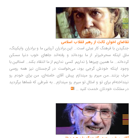
اضای اخوان ثالث از رهبر انقلاب اسلامی
گیدن با فرهنگ کار عبثی است... این برادران آریایی ما و برادران وایکینگ،
ل اینکه سحرخیزتر از ما بوده‌اند و رفته‌اند جاهای خوب دنیا مسکن
ده‌اند... ما همین چیزها را نداریم. کسی نداریم از ما انتقاد بکند... استالین با
ود اینکه خودش گرجی بود، می‌خواست در گرجستان نیز همه روسی
ف بزنند...من میرم رو میندازم پیش آقای خامنه‌ای، من برای خودم رو
نداخته‌ام برای تو و امثال تو میرم رو میندازم... به شرطی که شماها برگردید
 مملکت خودتان خدمت کنید
...