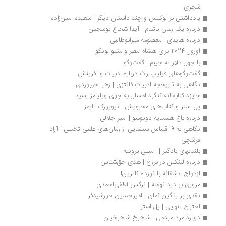
شجری
یادداشتی بر لوکیس و چند داستان دیگر | سعیده امین‌زاده
درباره یک رمان ناتمام | آیدا شجاع بوسجین
درباره هایدی | معصومه میرابوطالبی
اورول 2024 برای هشام مطر و متیو لونگو
با چهل دلار ته جیبم | گفت‌وگو
گفت‌وگوهای فیلیپ راث درباره ادبیات و آفرینش
نگاهی به تاریخچه ادبیات فانتزی | زهرا حق‌وردی
جایزه کتابخانه کنگره امسال به جوی ویلیامز رسید
پل استر و کتاب‌های محبویش | نیویورک تایمز
درباره باغ همسایه دونوسو | امیر جلالی
نگاهی به 9 اقتباس سینمایی ‌از رمان‌های علمی-تخیلی | آراد 
فرشچی 
بلندیهای بادگیر |  امیلی برونته
درباره لینکلن در برزخ | هدی حق‌شناس
ازدواج عاشقانه با نوزده کاترین!
مروری بر درد نهفته | نرگس لطفی‌احمدی
نقدی بر رنگین کمان | امیرحسین خورشیدفر
اختراع تنهایی | پل استر
درباره مرد مردمی | شاهرخ شاهرخیان