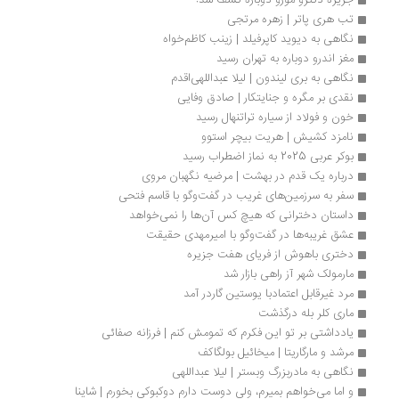
جزیره دکترو مورو دوباره کشف شد!
تب هری پاتر | زهره مرتجی 
نگاهی به دیوید کاپرفیلد | زینب کاظم‌خواه 
مغز اندرو دوباره به تهران رسید
نگاهی به بری لیندون | لیلا عبداللهی‌اقدم
نقدی بر مگره و جنایتکار | صادق وفایی
خون و فولاد از سیاره تراتنهال رسید
نامزد کشیش | هریت بیچر استوو
بوکر عربی 2025 به نماز اضطراب رسید
درباره یک قدم در بهشت | مرضیه نگهبان مروی
سفر به سرزمین‌های غریب در گفت‌وگو با قاسم فتحی
داستان دخترانی که هیچ کس آن‌ها را نمی‌خواهد
عشق غریبه‌ها در گفت‌وگو با امیرمهدی حقیقت
دختری باهوش از فریای هفت جزیره
مارمولک شهر آز راهی بازار شد
مرد غیرقابل اعتمادبا یوستین گاردر آمد
ماری کلر بله درگذشت
یادداشتی بر تو این فکرم که تمومش کنم | فرزانه صفائی
مرشد و مارگاریتا | میخائیل بولگاکف
نگاهی به مادربزرگ وبستر | لیلا عبداللهی
و اما می‌خواهم بمیرم، ولی دوست دارم دوکبوکی بخورم | شاینا 