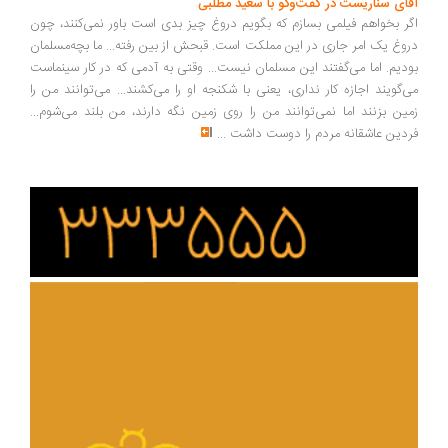
ای سناریست در گفت‌وگو با سعید مطلبی
ر بخواهم فیلمی بسازم که بگویم دروغ چیز بدی است باور نمی‌کنند، چون
وغ یک امر جاری در این مملکت است. قبحش از بین رفته... ما بچه‌مسلمان
دیم. اما می‌گفتند این مسلمان نیست... وقتی به آدمی که در کار سینماست
‌گویند اجازه کار نداری، یعنی با شکنجه او را می‌کشند... می‌توانند من را
ین بزنند اما نمی‌توانند من را روی زمین نگه دارند، من بلند می‌شوم...
دین عاشقانه مردم را دوست داشت
...