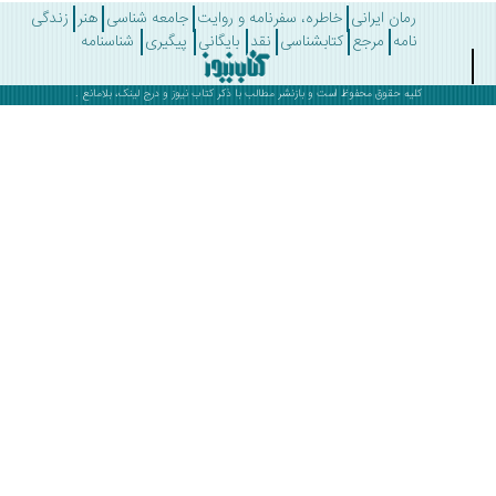
رمان ایرانی
خاطره، سفرنامه و روایت
جامعه شناسی
هنر
زندگی
نامه
مرجع
کتابشناسی
نقد
بایگانی
پیگیری
شناسنامه
کلیه حقوق محفوظ است و بازنشر مطالب با ذکر
کتاب نیوز
و درج لینک، بلامانع .