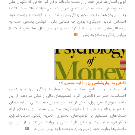
یی انسان‌ها ترمزِ خود را از دست داده‌اند و آن کُدِ اخلاقی که نگهبان عقل
یم بود، فروریخته است. در دنیای امروز، همه می‌خواهند فاشیست باشند؛
نی می‌خواهند نفرت، محورِ زندگی‌شان باشد... ما با گوشت و پوست خود
ساس کردیم «دیگری» بودن چه معنایی دارد... نوشتن پاسخی است به
‌عدالتی‌هایی که ما را احاطه کرده‌اند، و در عین حال، ستایشی است از
بایی زندگی و شادی‌هایش
...
اهی به روان‌شناسی پول | ایما موسی‌زاده
سان‌ها با ترس، طمع، امید، حسرت و مقایسه زندگی می‌کنند و همین
ساسات، حتی در آگاه‌ترین افراد، تصمیم‌های مالی را شکل می‌دهد. از این
ظر، «روان‌شناسی پول» بیش از آنکه درباره پول باشد، کتابی درباره انسان
اصر و رابطه پرتنش او با مفهوم ثروت و دارایی است... اوزل به‌جای ارائه
خه‌های مستقیم یا توصیه‌های دستوری، تجربه زندگی سرمایه‌گذاران،
رآفرینان، میلیاردرها و حتی افراد عادی را روایت می‌کند و از دل این
ستان‌ها روایت خود را برمی‌سازد و بحث را به پیش می‌راند
...