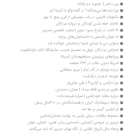
پیر دختر |  اونوره دو بالزاک
چرا ملت‌ها می‌جنگند؟ در گفت‌وگو با آرمینا آرم
مکتوبات فارسی در باب موسیقی از قرن پنج تا نهم
 قاجار، خفه شدن کودکان و دروازه مردگان
18 کتاب در شرح سیره نبوی | سعید طاوسی مسرور
10 عنوان فلسفی با «استخوان‌های روح»
ستوان من با صدای شیما درخشش خوانده شد
اعتراض برندگان نوبل به تصمیم عجیب نمایشگاه کتاب فرانکفورت
پروازهای زیرزمینی سیاهپوستان آمریکا
آمریکا بدون نقاب در ۴۶۴ صفحه 
درباره ویلیام در گذر ایام | مریم سلطانی
خورخه ادواردز درگذشت
چرا مارکس و آزادی؟! | علی غزالی‌فر
نظری بر بندی قلعه بیداد | عمران دسترس
درباره مغازه خودکشی | شراره شریعت‌زاده
روابط دیپلماتیک ایران و همسایگانش در 200سال پیش
راز فیلیپ گرمبر بر ملا شد
مجموعه مقالات دریای پارس به روایت باستان‌شناسی
مروری بر عروسی کیمیایی نخستین رمان علمی- تخیلی جهان 
پنجاه سال تاریخ نقاشی از نگاه بهرام دبیری که باید می‌گفتم