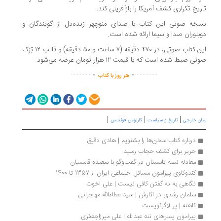
ریخ تکراری کشف آمریکا را بازآفرینی کند.
خه صوتی این کتاب با صدای منوچهر زنده‌دل از گویندگان و
بلوران صدا و سیما ارائه شده است.
این کتاب صوتی، در ۴۷۰ دقیقه (۷ ساعت و ۵۰ دقیقه) و قالب ۱۲ تِرَک
تی ضبط شده است که با قیمت ۱۲ هزار تومان عرضه می‌شود.
.
.
..............
...............
هر روز با کتاب
|
|
|
ان خارجی
تاریخ و سیاست
کارلوس فوئنتس
درباره کتاب سخن‌ها را بشنویم | هادی دقیق
حریر برای کشف‌ حجاب رسید
معادله نیمه تابستان در گفت‌وگو با سعیده قاسمیان
کندوکاوی پیرامون مسائل اجتماعی ایران از 1357 تا 1400
نگاهی به نه گفتن کافی نیست | علی اخوت
سلمان رشدی در آثارش | سید عطاءالله مهاجرانی
کاهنه | پِر لاگرکویست
پیرامون پسرهای ننه عبدالله | علی میرزاجعفری