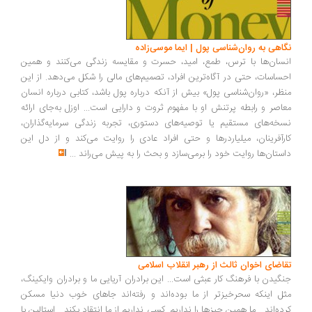
اهی به روان‌شناسی پول | ایما موسی‌زاده
سان‌ها با ترس، طمع، امید، حسرت و مقایسه زندگی می‌کنند و همین
ساسات، حتی در آگاه‌ترین افراد، تصمیم‌های مالی را شکل می‌دهد. از این
ظر، «روان‌شناسی پول» بیش از آنکه درباره پول باشد، کتابی درباره انسان
اصر و رابطه پرتنش او با مفهوم ثروت و دارایی است... اوزل به‌جای ارائه
خه‌های مستقیم یا توصیه‌های دستوری، تجربه زندگی سرمایه‌گذاران،
رآفرینان، میلیاردرها و حتی افراد عادی را روایت می‌کند و از دل این
ستان‌ها روایت خود را برمی‌سازد و بحث را به پیش می‌راند
...
اضای اخوان ثالث از رهبر انقلاب اسلامی
گیدن با فرهنگ کار عبثی است... این برادران آریایی ما و برادران وایکینگ،
ل اینکه سحرخیزتر از ما بوده‌اند و رفته‌اند جاهای خوب دنیا مسکن
ده‌اند... ما همین چیزها را نداریم. کسی نداریم از ما انتقاد بکند... استالین با