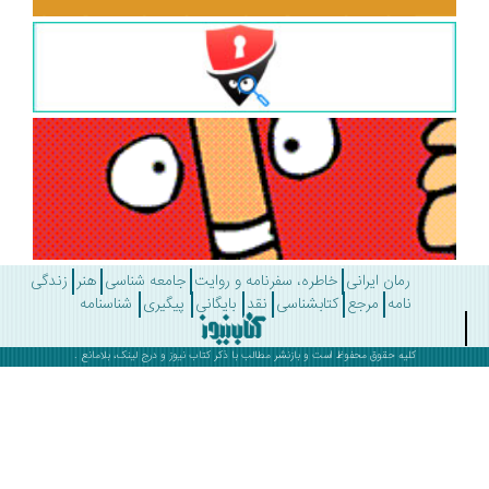
رمان ایرانی
خاطره، سفرنامه و روایت
جامعه شناسی
هنر
زندگی
نامه
مرجع
کتابشناسی
نقد
بایگانی
پیگیری
شناسنامه
کلیه حقوق محفوظ است و بازنشر مطالب با ذکر
کتاب نیوز
و درج لینک، بلامانع .