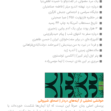
یک مرد معمولی در گفت‌وگو با حمیده لطفی‌نیا
درباره درد نهفته اندرو میلر | فاطمه صناعتیان
جایگاه سیاسی و اجتماعی جنبش کارگری 
در حاشیه فارنهایت 451 | صبا صحبتی
 تاریخ مستطاب آمریکا به چاپ 44 رسید
 ۳ هزار پوند برای یک آدم ربایی زنجیری
درباره سفر به انتهای شب | پیام حیدرقزوینی
آشپز‌زاده‌‌ای در برابر مفت‌خواران ايران | حسن طاهری
و فردا در نبرد به من بیندیش | امیرحامد دولت‌آبادی‌فراهانی
مائده‌های زمینی | آندره ژید
پتر اول (پتر کبیر) | آلکسی تولستوی
مروری بر این عادی نیست | ایما موسی‌زاده 
انشی تحلیلی از آینه‌های دردار | اسحاق شیروانی
سش اصلی رمان صرفاً این نیست که آیا آرمان‌ها شکست خورده‌اند یا