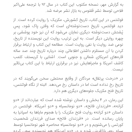
به گزارش مهر، نسخه مکتوب این کتاب در سال ۹۲ با ترجمه علی‌اکبر
احی توسط نشر ققنوس به بازار نشر عرضه شد.
ئنتس در این کتاب‌، تاریخ کشورش، مکزیک را روایت کرده است. از
د فوئنتس، تاریخ دست‌نوشته‌ای است که وقتی پاک شود، پسِ
شتش دست‌نوشته دیگری نمایان می‌شود که آن نیز خود پوششی بر
ره روایتی دیگر است. به این ترتیب روایت این نویسنده از تاریخ،
عی ضد روایت یا نفی روایت است. مطالعه این کتاب و ارتباط برقرار
دن با آن مستلزم داشتن اطلاعاتی چند درباره تاریخ چند صد ساله
ره‌های آمریکای شمالی و جنوبی است. آشنایی با کریستف کلمب
شف آمریکا و ماجراهایش نیز در برقراری ارتباط با این کتاب بی‌تاثیر
یست.
 «درخت پرتقال» مردگان از وقایع محتملی سخن می‌گویند که در
ریخ رخ نداده است اما در داستان رخ می‌دهد. البته از نگاه فوئنتس،
ریخ فتح مکزیک جلوه‌های دیگری هم دارد.
این رمان، در ۴ بخش و داستان نوشته شده است که عبارت‌اند از: «دو
انه»، «فرزندان فاتح»، «دو نومانسیا» و «دو آمریکا». فوئنتس در
ستان «دو کرانه» روایت فتح مکزیک را با هجوم مایاها به اسپانیا به
یان رسانده است. در «فرزندان فاتح» صدای فرزندان شخصیت
رتس را می‌شنویم و در «دو نومانسیا» محاصره شهر نومانسیا توسط
اه روم، بازآفرینی شده و در «دو آمریکا» هم نویسنده سعی کرده