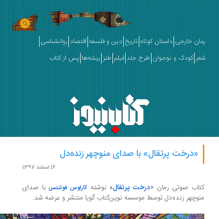
ان خارجی
داستان کوتاه
تاریخ
دین و فلسفه
اقتصاد
روانشناسی
ر
کودک و نوجوان
طرح جلد
فیلم
طنز
ریشه‌ها
پس از کتاب
«درخت پرتقال» با صدای منوچهر زنده‌دل
16 اسفند 1397
اب صوتی رمان «
درخت پرتقال
» نوشته
با صدای
کارلوس فوئنتس
وچهر زنده‌دل توسط موسسه نوین‌کتاب گویا منتشر و عرضه شد.