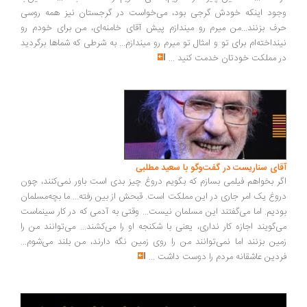
ود اینکه خودش گرجی بود، می‌خواست در گرجستان نیز همه روسی
ف بزنند...من میرم رو میندازم پیش آقای خامنه‌ای، من برای خودم رو
نداخته‌ام برای تو و امثال تو میرم رو میندازم... به شرطی که شماها برگردید
 مملکت خودتان خدمت کنید
...
ای سناریست در گفت‌وگو با سعید مطلبی
ر بخواهم فیلمی بسازم که بگویم دروغ چیز بدی است باور نمی‌کنند، چون
وغ یک امر جاری در این مملکت است. قبحش از بین رفته... ما بچه‌مسلمان
دیم. اما می‌گفتند این مسلمان نیست... وقتی به آدمی که در کار سینماست
‌گویند اجازه کار نداری، یعنی با شکنجه او را می‌کشند... می‌توانند من را
ین بزنند اما نمی‌توانند من را روی زمین نگه دارند، من بلند می‌شوم...
دین عاشقانه مردم را دوست داشت
...