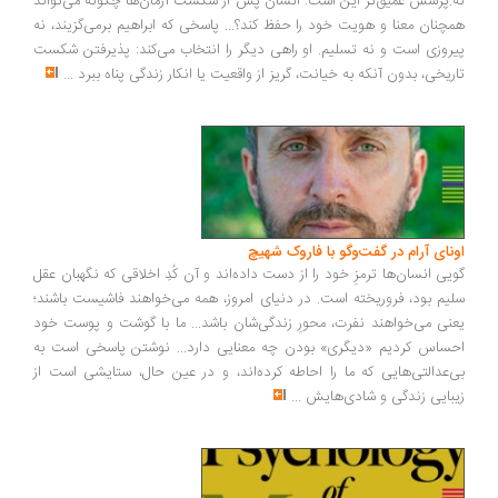
.پرسش عمیق‌تر این است: انسان پس از شکست آرمان‌ها چگونه می‌تواند
چنان معنا و هویت خود را حفظ کند؟... پاسخی که ابراهیم برمی‌گزیند، نه
روزی است و نه تسلیم. او راهی دیگر را انتخاب می‌کند: پذیرفتن شکست
ریخی، بدون آنکه به خیانت، گریز از واقعیت یا انکار زندگی پناه ببرد
...
ونای آرام در گفت‌وگو با فاروک شهیچ
یی انسان‌ها ترمزِ خود را از دست داده‌اند و آن کُدِ اخلاقی که نگهبان عقل
یم بود، فروریخته است. در دنیای امروز، همه می‌خواهند فاشیست باشند؛
نی می‌خواهند نفرت، محورِ زندگی‌شان باشد... ما با گوشت و پوست خود
ساس کردیم «دیگری» بودن چه معنایی دارد... نوشتن پاسخی است به
‌عدالتی‌هایی که ما را احاطه کرده‌اند، و در عین حال، ستایشی است از
بایی زندگی و شادی‌هایش
...