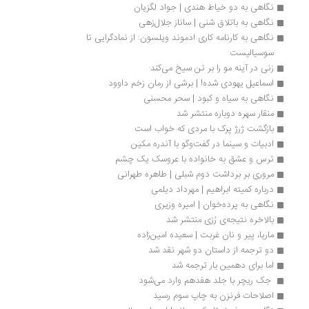
نگاهی به دو خیاط هندی | جواد لگزیان
نگاهی به باتلاق شنی | ساناز جلال‌زهی
نگاهی به کارنامه کاری ادموند ویلسون: از نمادگرایی تا 
سوسیالیست
زنی در آینه مو را بر تن سیخ می‌کند
اسماعیل یهودی شده! | برشی از رمان زخم داوود
نگاهی به سیاه و کبود | سحر محسنی
منقار سهره دوباره منتشر شد
بازگشت ژرژ پرک با مردی که خواب است
ادبیات و سینما در گفت‌وگو با آندره مکین
ترس و عشق به خانواده با عروسک یک چشم
مروری بر برداشت دوم شبلی | طاهره طهرانی
درباره کمیته ابراهیم | مهرداد دیلمی
نگاهی به پرده‌خوان | امیره وزیری
بالاخره نتیجه‌ی رُزی منتشر شد
ماریا، پیر و نان غربت | سعیده امین‌زاده
دو ترجمه از داستان دو شهر نقد شد
اما برای دهمین بار ترجمه شد
 جک ریچر با جلد هفدهم وارد می‌شود
اصلاحات فرنزن به چاپ سوم رسید