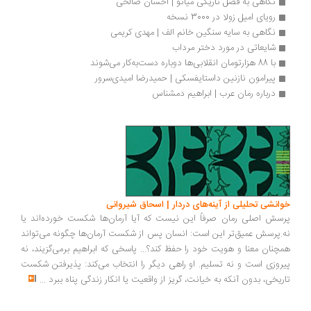
نگاهی به فصل تاریکی میانو | احسان صالحی
رویای امیل زولا در 3000 نسخه
نگاهی به سایه سنگین خانم الف | مهدی کریمی
شایعاتی در مورد دختر مرداب
با 88 هزارتومان انقلابی‌ها دوباره دست‌به‌کار می‌شوند
پیرامون نازنین داستایفسکی | حمیدرضا امیدی‌سرور
درباره رمان عرب | ابراهيم دمشناس
انشی تحلیلی از آینه‌های دردار | اسحاق شیروانی
سش اصلی رمان صرفاً این نیست که آیا آرمان‌ها شکست خورده‌اند یا
.پرسش عمیق‌تر این است: انسان پس از شکست آرمان‌ها چگونه می‌تواند
چنان معنا و هویت خود را حفظ کند؟... پاسخی که ابراهیم برمی‌گزیند، نه
روزی است و نه تسلیم. او راهی دیگر را انتخاب می‌کند: پذیرفتن شکست
ریخی، بدون آنکه به خیانت، گریز از واقعیت یا انکار زندگی پناه ببرد
...