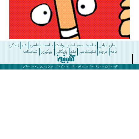
رمان ایرانی
خاطره، سفرنامه و روایت
جامعه شناسی
هنر
زندگی
نامه
مرجع
کتابشناسی
نقد
بایگانی
پیگیری
شناسنامه
کلیه حقوق محفوظ است و بازنشر مطالب با ذکر
کتاب نیوز
و درج لینک، بلامانع .