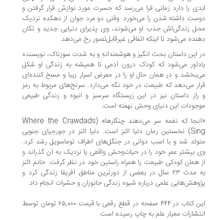
دی را دارد زمانی فرا می‌رسد که حسرت مورد نوازش قرار گرفتن و
ست داشته شدن را می‌خورد. وقتی دو مرد جوان از دهکده نزدیک
ل زندگی‌اش جذب او می‌شوند، وی پذیرای دنیایی جدید و تکان
نده می‌شود تا اینکه اتفاقی غیرقابل‌تصور رخ می‌دهد.
 این داستان بحث انگیز و هوشمندانه و به شدت سوزناک، نویسنده
دآور می‌شود که کودک درون آدمی تا همیشه به زندگی او شکل
‌بخشد و در همان حال او را در معرض اسرار زیبا و مسخ کننده‌ای
ار می‌دهد که طبیعت در خود نگه می‌دارد. سرنخ‌های مربوط به رمز
راز داستان نیز در این زیستگاه سرسبز و انبوه و زندگی طبیعی
جودات این دنیای وحش نهفته است.
«آنجا که نغمه سر می‌دهند چنگارها» (Where the Crawdads
Sing) نخستین رمان دلیا ائنز است. دلیا ائنز در جورجیای جنوبی
ولد شد و با اسب دوانی در جنگل‌های اطراف توماسویل رشد کرد.
 بیشتر عمر خود را در حیات‌وحش واقعی یا نزدیک به آن گذراند و
 همان کودکی طبیعت را همراه راستین خود در نظر گرفت. خانم ائنز
به مدت ۲۳ سال در بعضی از دورترین مناطق آفریقا زندگی کرد و
وهش‌هایی علمی درباره شیوه زندگی جانوران و حشرات انجام داد.
این کتاب در ۴۴۴ صفحه در قطع رقعی با قیمت ۶۵,۰۰۰ تومان توسط
تشارات معیار علم به چاپ رسیده است.