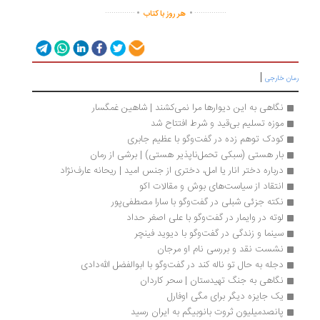
.
.
..............
...............
هر روز با کتاب
|
ان خارجی
نگاهی به این دیوارها مرا نمی‌کشند | شاهین غمگسار
موزه تسلیم بی‌قید و شرط افتتاح شد
کودک توهم زده در گفت‌وگو با عظیم جابری
بار هستی (سبکی تحمل‌ناپذیر هستی) | برشی از رمان
درباره دختر انار یا امل، دختری از جنس امید | ریحانه عارف­‌نژاد
انتقاد از سیاست‌های بوش و مقالات اکو
نکته جزئی شبلی در گفت‌وگو با سارا مصطفی‌پور
لوته در وایمار در گفت‌وگو با علی اصغر حداد
سینما و زندگی در گفت‌وگو با دیوید فینچر
نشست نقد و بررسی نام او مرجان
دجله به حال تو ناله کند در گفت‌وگو با ابوالفضل الله‌دادی
نگاهی به جنگ تهیدستان | سحر کاردان
یک جایزه دیگر برای مگی اوفارل
پانصدمیلیون ثروت بانوبیگم به ایران رسید