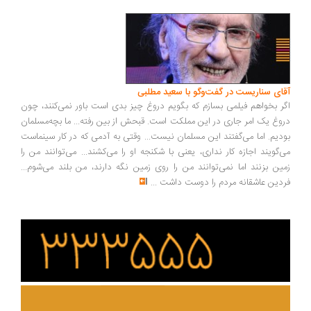
ای سناریست در گفت‌وگو با سعید مطلبی
ر بخواهم فیلمی بسازم که بگویم دروغ چیز بدی است باور نمی‌کنند، چون
وغ یک امر جاری در این مملکت است. قبحش از بین رفته... ما بچه‌مسلمان
دیم. اما می‌گفتند این مسلمان نیست... وقتی به آدمی که در کار سینماست
‌گویند اجازه کار نداری، یعنی با شکنجه او را می‌کشند... می‌توانند من را
ین بزنند اما نمی‌توانند من را روی زمین نگه دارند، من بلند می‌شوم...
دین عاشقانه مردم را دوست داشت
...