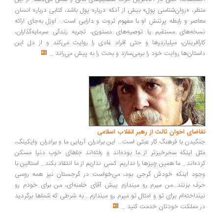
ظر، «روان‌شناسی پول» بیش از آنکه درباره پول باشد، کتابی درباره انسان
اصر و رابطه پرتنش او با مفهوم ثروت و دارایی است... اوزل به‌جای ارائه
خه‌های مستقیم یا توصیه‌های دستوری، تجربه زندگی سرمایه‌گذاران،
رآفرینان، میلیاردرها و حتی افراد عادی را روایت می‌کند و از دل این
ستان‌ها روایت خود را برمی‌سازد و بحث را به پیش می‌راند
...
اضای اخوان ثالث از رهبر انقلاب اسلامی
گیدن با فرهنگ کار عبثی است... این برادران آریایی ما و برادران وایکینگ،
ل اینکه سحرخیزتر از ما بوده‌اند و رفته‌اند جاهای خوب دنیا مسکن
ده‌اند... ما همین چیزها را نداریم. کسی نداریم از ما انتقاد بکند... استالین با
ود اینکه خودش گرجی بود، می‌خواست در گرجستان نیز همه روسی
ف بزنند...من میرم رو میندازم پیش آقای خامنه‌ای، من برای خودم رو
نداخته‌ام برای تو و امثال تو میرم رو میندازم... به شرطی که شماها برگردید
 مملکت خودتان خدمت کنید
...