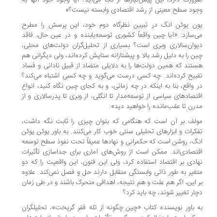
ورت دارد، این پیش‌نیازها از کجا می‌آید؟ آیا وجود خود آنها به
ود سطح معینی از رشد اقتصادی وابسته نیست؟»
ن یوئن انگ در تبیین نظرگاه دوم خود، این پرسش را مطرح
‌سازد: «آیا چین واقعاً کشوری توسعه‌یابنده و در عین حال، فاقد
وان‌سالاری وبری است؟ بسیاری از تحلیل‌گران دولت‌های محلی،
ن را به دلیل رشد بالا و پیشتازانه ستایش کرده‌اند، ولی دیگرانی هم
تند که همین دولت‌ها را به دلایلی متضاد از قبیل نادانی و فساد
بیح کرده‌اند. چه کسی درست می‌گوید و چه کسی اشتباه می‌کند؟
 واقع، بنا به اینکه در چه زمانی، و به کجای چین نگاه کنید، انواع
تصادهای سیاسی از توسعه‌مدار تا انگلی، از وبری تا پدرسالاری و از
رن تا عقب‌مانده را خواهید دید».
لف بر آن است که هنگامی که بتوان چیزی را ثابت نگه داشت،
کرات و ابزارهای تحلیلی سنتی خوب کار می‌کنند. به باور یوئن یوئن
گ، روشن است که حکمرانی و نهادها عمیقاً تحت نفوذ سطح توسعه
تصادی‌اند. ممکن است از روش‌های آماری برای جداسازی تأثیرات
ادی بر اقتصاد استفاده کرد، ولی این فنون، این واقعیت را که دو
غیر به طور ذاتی وابستگی متقابل دارند حل و فصل نمی‌کند. علاوه
 این، اگر هم علت و هم نتیجه، اهدافی متحرک باشند و در طی زمان
ار تغییر شوند، چه باید کرد؟
 باور نویسنده کتاب «چین چگونه از تله فقر گریخت»، تحلیلگران