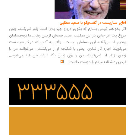
ای سناریست در گفت‌وگو با سعید مطلبی
ر بخواهم فیلمی بسازم که بگویم دروغ چیز بدی است باور نمی‌کنند، چون
وغ یک امر جاری در این مملکت است. قبحش از بین رفته... ما بچه‌مسلمان
دیم. اما می‌گفتند این مسلمان نیست... وقتی به آدمی که در کار سینماست
‌گویند اجازه کار نداری، یعنی با شکنجه او را می‌کشند... می‌توانند من را
ین بزنند اما نمی‌توانند من را روی زمین نگه دارند، من بلند می‌شوم...
دین عاشقانه مردم را دوست داشت
...