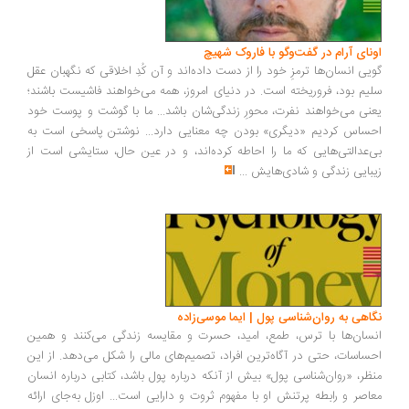
ونای آرام در گفت‌وگو با فاروک شهیچ
یی انسان‌ها ترمزِ خود را از دست داده‌اند و آن کُدِ اخلاقی که نگهبان عقل
یم بود، فروریخته است. در دنیای امروز، همه می‌خواهند فاشیست باشند؛
نی می‌خواهند نفرت، محورِ زندگی‌شان باشد... ما با گوشت و پوست خود
ساس کردیم «دیگری» بودن چه معنایی دارد... نوشتن پاسخی است به
‌عدالتی‌هایی که ما را احاطه کرده‌اند، و در عین حال، ستایشی است از
بایی زندگی و شادی‌هایش
...
اهی به روان‌شناسی پول | ایما موسی‌زاده
سان‌ها با ترس، طمع، امید، حسرت و مقایسه زندگی می‌کنند و همین
ساسات، حتی در آگاه‌ترین افراد، تصمیم‌های مالی را شکل می‌دهد. از این
ظر، «روان‌شناسی پول» بیش از آنکه درباره پول باشد، کتابی درباره انسان
اصر و رابطه پرتنش او با مفهوم ثروت و دارایی است... اوزل به‌جای ارائه