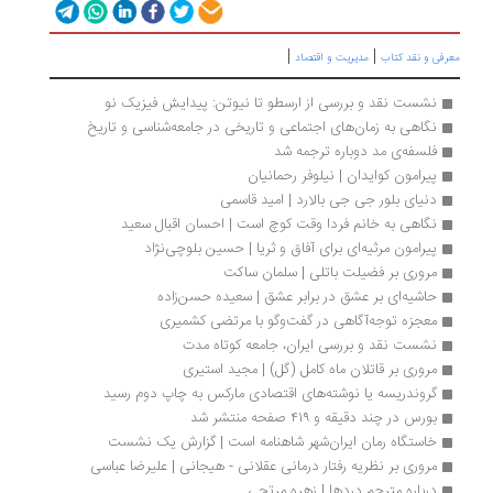
|
|
رفی و نقد کتاب
مدیریت و اقتصاد
نشست نقد و بررسی از ارسطو تا نیوتن: پیدایش فیزیک نو
نگاهی به زمان‌های اجتماعی و تاریخی در جامعه‌شناسی و تاریخ
فلسفه‌ی مد دوباره ترجمه شد
پیرامون کوایدان | نیلوفر رحمانیان
دنیای بلور جی جی بالارد | امید قاسمی
نگاهی به خانم فردا وقت کوچ است | احسان اقبال سعید
پیرامون مرثیه‌ای برای آفاق و ثریا | حسین بلوچی‌نژاد
مروری بر فضیلت باتلی | سلمان ساکت
حاشیه‌ای بر عشق در برابر عشق | سعیده حسن‌زاده
معجزه توجه‌آگاهی در گفت‌وگو با مرتضی کشمیری
نشست نقد و بررسی ایران، جامعه کوتاه مدت
مروری بر قاتلان ماه کامل (گل) | مجید استیری
گروندریسه یا نوشته‌های اقتصادی مارکس به چاپ دوم رسید
بورس در چند دقیقه و ۴۱۹ صفحه منتشر شد
خاستگاه‌ رمان ایران‌شهر شاهنامه است | گزارش یک نشست
مروری بر نظریه رفتار درمانی عقلانی - هیجانی | علیرضا عباسی
درباره مترجم دردها | زهره مرتجی