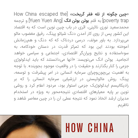
ین چگونه از تله فقر گریخت
» [How China escaped the
poverty t] به قلم
یوئن یوئن انگ
[Yuen Yuen Ang] و ترجمه
مدسعید نوری نائینی، اثری در باب چین نوین است که به اقتصاد
ن کشور پس از روی کار آمدن دنگ شیائو پینگ، رفیق مغضوب مائو
‌پردازد. به باور مولف، درسی دردناک که که دنگ و هم‌رزمانش
وخته بودند این بود که تمرکز قدرت در دستان خودکامه، به
ءاستفاده و نتایج ویران‌گر اقتصادی، اجتماعی و سیاسی خواهد
جامید. یوئن انگ می‌نویسد: «آنها می‌دانستند که باید ایدئولوژی
می را کنار بگذارند و حقیقت را در واقعیت موجود بجویند». با توجه
 اهمیت بی‌چون‌وچرای سرمایه انسانی در امر پیشرفت و توسعه،
نگ روش مائوئیستی در ارزشیابی سرمایه انسانی را که بر
دیکالیسم ایدئولوژیک جزمی استوار بود، مردود اعلام کرد و روشی
ین بر پایه معیارهای اقتصادی نتیجه‌محور به ویژه در استخدام
یران ارشد اتخاذ نمود که نتیجه عملی آن را در چین معاصر شاهد و
ظریم.