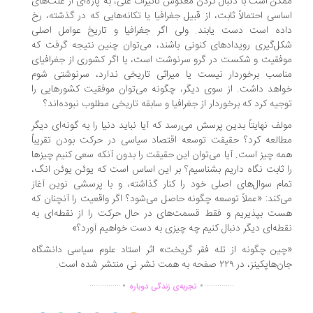
کن است با دنبال کردن معکوس تأثیرات علی، به پاره‌ای از علت‌های
اسی احتمالاً ثابت، از قبیل جغرافیا یا تکانه‌هایی که در گذشته، رخ
ده است دست یابند. ولی اگر جغرافیا و تاریخ عوامل اصلی
ل‌گیری رویدادهای کنونی باشند، می‌توان چنین نتیجه گرفت که
فقیت و شکست در گرو سرنوشت است، یا اگر کشوری از جغرافیای
اسب برخوردار نیست یا میراثی تاریخی ندارد، سرنوشتی شوم
اهد داشت. از سوی دیگر، چگونه می‌توان موفقیت کشورهایی را
جیه کرد که برخوردار از جغرافیا و سابقه تاریخی مطلوب نبوده‌اند؟
لف نهایتاً بدین پرسش می‌رسد که آیا نباید دنیا را به گونه‌ای دیگر
العه کرد؟ حقیقت توسعه اقتصاد سیاسی در حرکت بودن تقریباً
ه چیز است. آیا می‌توان این حقیقت را بدون آنکه سعی کنیم چیزها
 ثابت نگاه داریم بشناسیم؟ بر این اساس است که یوئن یوئن انگ،
ام سوال‌های اصلی خود را کنار گذاشته، و با پرسشی نوین آغاز
‌کند: «عملاً توسعه چگونه حاصل می‌شود؟ اگر واقعیت را آنچنان که
ت بپذیریم و فقط قسمت‌های در حال حرکت را از نقطه‌ای به
طه‌ای دیگر دنبال کنیم چه چیزی به دست خواهیم آورد؟»
ین چگونه از تله فقر گریخت» اثر استاد علوم سیاسی دانشگاه
پکینز، در ۲۲۹ صفحه به همت نشر نی منتشر شده است.
.
.
...............
..............
تجربه‌ی زندگی دوباره