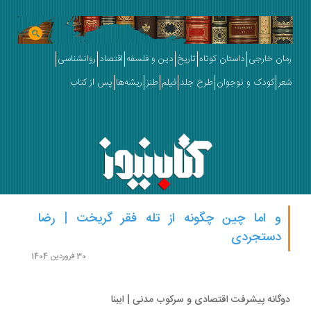
ان خارجی
داستان کوتاه
تاریخ
دین و فلسفه
اقتصاد
روانشناسی
ر
کودک و نوجوان
طرح جلد
فیلم
طنز
ریشه‌ها
پس از کتاب
و اما چین چگونه از تله فقر گریخت | رضا
دستجردی
30 فروردین 1404
گانه پیشرفت اقتصادی و سرکوب مدنی | ایبنا