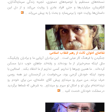
خه‌های مستقیم یا توصیه‌های دستوری، تجربه زندگی سرمایه‌گذاران،
رآفرینان، میلیاردرها و حتی افراد عادی را روایت می‌کند و از دل این
ستان‌ها روایت خود را برمی‌سازد و بحث را به پیش می‌راند
...
اضای اخوان ثالث از رهبر انقلاب اسلامی
گیدن با فرهنگ کار عبثی است... این برادران آریایی ما و برادران وایکینگ،
ل اینکه سحرخیزتر از ما بوده‌اند و رفته‌اند جاهای خوب دنیا مسکن
ده‌اند... ما همین چیزها را نداریم. کسی نداریم از ما انتقاد بکند... استالین با
ود اینکه خودش گرجی بود، می‌خواست در گرجستان نیز همه روسی
ف بزنند...من میرم رو میندازم پیش آقای خامنه‌ای، من برای خودم رو
نداخته‌ام برای تو و امثال تو میرم رو میندازم... به شرطی که شماها برگردید
 مملکت خودتان خدمت کنید
...