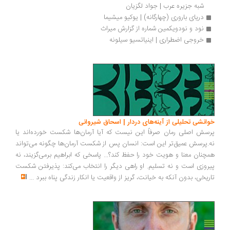
شبه جزیره عرب | جواد لگزیان
دریای باروری (چهارگانه) | یوکیو میشیما
نود و نودویکمین شماره از گزارش میراث
خروجی اضطراری | اینیاتسیو سیلونه
انشی تحلیلی از آینه‌های دردار | اسحاق شیروانی
سش اصلی رمان صرفاً این نیست که آیا آرمان‌ها شکست خورده‌اند یا
.پرسش عمیق‌تر این است: انسان پس از شکست آرمان‌ها چگونه می‌تواند
چنان معنا و هویت خود را حفظ کند؟... پاسخی که ابراهیم برمی‌گزیند، نه
روزی است و نه تسلیم. او راهی دیگر را انتخاب می‌کند: پذیرفتن شکست
ریخی، بدون آنکه به خیانت، گریز از واقعیت یا انکار زندگی پناه ببرد
...