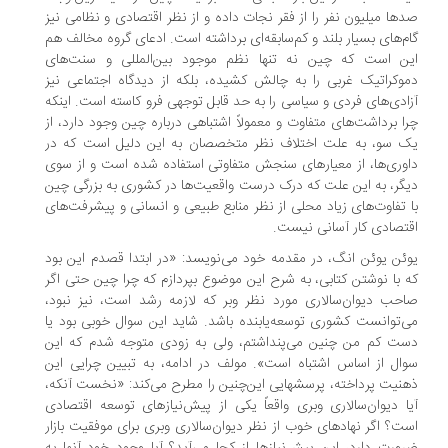
ها میلیون نفر را از فقر نجات داده و از نظر اقتصادی و نظامی نیز
م‌های بسیار بلند و کم‌سابقه‌ای برداشته است. ادعای گروه مخالف هم
ن است که چین نه تنها نظم موجود بین‌المللی و سنت‌های
وکراتیک غربی را به چالش کشیده، بلکه از دیدگاه اجتماعی نیز
ادی‌های فردی و سیاسی را به حد قابل توجهی فرو کاسته است. اینکه
ا برداشت‌های متفاوت و معمولاً اشتباهی درباره چین وجود دارد، از
 سو، به علت اختلاف نظر متخصصان به این دلیل است که در
وری‌ها، از معیارهای سنجش متفاوتی استفاده شده است و از سوی
گر، به این علت که درک درست واقعیت‌ها در کشوری به بزرگی چین
 تفاوت‌های زیاد محلی از نظر منابع طبیعی و انسانی و پیشرفت‌های
تصادی کار آسانی نیست.
ئن یوئن انگ، در مقدمه خود می‌نویسد: «در ابتدا قصدم این بود
 با نوشتن کتابی، به شرح این موضوع بپردازم که چرا چین حتی اگر
حب دیوان‌سالاری مورد نظر وبر که لازمه رشد است، نیز نبود،
‌توانست کشوری توسعه‌یابنده باشد. شاید این سوال خوبی بود یا
ت کم من چنین می‌پنداشتم، ولی به زودی متوجه شدم که این
ال از اساس اشتباه است». مولف در ادامه، به تبیین چرایی این
ذهنیت پرداخته، پرسش‎هایی این‌چنین را مطرح می‌کند: «نخست آنکه،
ا دیوان‌سالاری وبری واقعاً یکی از پیش‌نیازهای توسعه اقتصادی
ت؟ اگر نهادهای خوب از نظر دیوان‌سالاری وبری برای موفقیت بازار