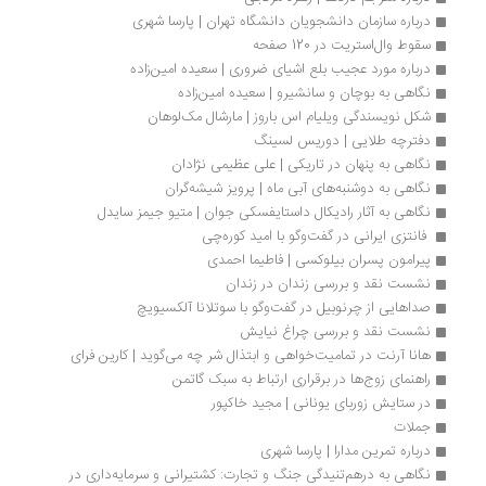
درباره سازم‍ان‌ دان‍ش‍ج‍وی‍ان‌ دان‍ش‍گ‍اه‌ ت‍ه‍ران‌ | پارسا شهری
سقوط وال‌استریت در 120 صفحه
درباره مورد عجیب بلع اشیای ضروری | سعیده امین‌زاده
نگاهی به بوچان و سانشیرو | سعیده امین‌زاده
شکل نویسندگی ویلیام اس باروز | مارشال مک‌لوهان 
دفترچه طلایی | دوریس لسینگ
نگاهی به پنهان در تاریکی | علی عظیمی نژادان
نگاهی به دوشنبه‌های آبی ماه | پرویز شیشه‌گران
نگاهی به آثار رادیکال داستایفسکی جوان | متیو جیمز سایدل
 فانتزی ایرانی در گفت‌وگو با امید کوره‌چی
پیرامون پسران بیلوکسی | فاطیما احمدی
نشست نقد و بررسی زندان در زندان
صداهایی از چرنوبیل در گفت‌وگو با سوتلانا آلکسیویچ
نشست نقد و بررسی چراغ نیایش
هانا آرنت در تمامیت‌خواهی و ابتذال شر چه می‌گوید | کارین فرای
راهنمای زوج‌ها در برقراری ارتباط به سبک گاتمن
در ستایش زوربای یونانی | مجید خاکپور
جملات
درباره تمرین مدارا | پارسا شهری
نگاهی به درهم‌تنیدگی جنگ و تجارت: کشتیرانی و سرمایه‌داری در 