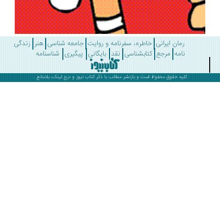
رمان ایرانی
خاطره، سفرنامه و روایت
جامعه شناسی
هنر
زندگی
نامه
مرجع
کتابشناسی
نقد
بایگانی
پیگیری
شناسنامه
کلیه حقوق محفوظ است و بازنشر مطالب با ذکر
کتاب نیوز
و درج لینک، بلامانع .