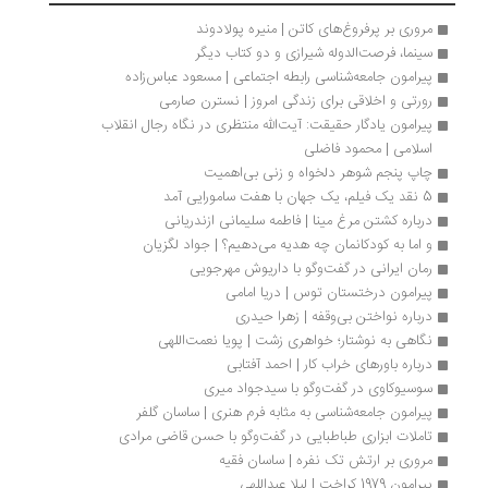
مروری بر پرفروغ‌های کاتن | منیره پولادوند
سینما، فرصت‌الدوله شیرازی و دو کتاب دیگر
پیرامون جامعه‌شناسی رابطه اجتماعی | مسعود عباس‌زاده
رورتی و اخلاقی برای زندگی امروز | نسترن صارمی
پیرامون یادگار حقیقت: آیت‎الله منتظری در نگاه رجال انقلاب 
اسلامی | محمود فاضلی
چاپ پنجم شوهر دلخواه و زنی بی‌اهمیت
5 نقد یک فیلم، یک جهان با هفت سامورایی آمد
درباره کشتن مرغ مینا | فاطمه سلیمانی ازندریانی
و اما به کودکانمان چه هدیه می‌دهیم؟ | جواد لگزیان ‮
رمان ایرانی در گفت‌وگو با داریوش مهرجویی
پیرامون درختستان توس | دریا امامی
درباره نواختن بی‌وقفه | زهرا حیدری
نگاهی به نوشتار؛ خواهری زشت | پویا نعمت‌‌اللهی
درباره باورهای خراب کار | احمد آفتابی
سوسیوکاوی در گفت‌وگو با سیدجواد میری
پیرامون جامعه‌شناسی به مثابه فرم هنری | ساسان گلفر
تاملات ابزاری طباطبایی در گفت‌وگو با حسن قاضی مرادی
مروری بر ارتش تک نفره | ساسان فقیه
پیرامون 1979 کراخت | لیلا عبداللهی