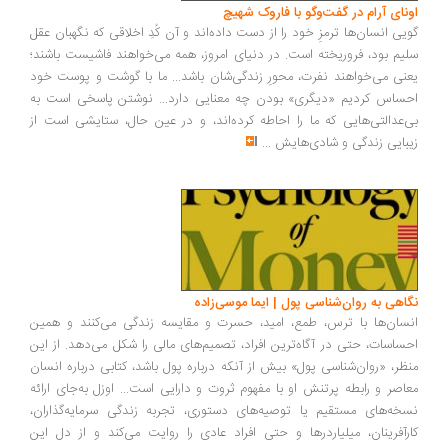
ونای آرام در گفت‌وگو با فاروک شهیچ
یی انسان‌ها ترمزِ خود را از دست داده‌اند و آن کُدِ اخلاقی که نگهبان عقل
یم بود، فروریخته است. در دنیای امروز، همه می‌خواهند فاشیست باشند؛
نی می‌خواهند نفرت، محورِ زندگی‌شان باشد... ما با گوشت و پوست خود
ساس کردیم «دیگری» بودن چه معنایی دارد... نوشتن پاسخی است به
‌عدالتی‌هایی که ما را احاطه کرده‌اند، و در عین حال، ستایشی است از
بایی زندگی و شادی‌هایش
...
اهی به روان‌شناسی پول | ایما موسی‌زاده
سان‌ها با ترس، طمع، امید، حسرت و مقایسه زندگی می‌کنند و همین
ساسات، حتی در آگاه‌ترین افراد، تصمیم‌های مالی را شکل می‌دهد. از این
ظر، «روان‌شناسی پول» بیش از آنکه درباره پول باشد، کتابی درباره انسان
اصر و رابطه پرتنش او با مفهوم ثروت و دارایی است... اوزل به‌جای ارائه
خه‌های مستقیم یا توصیه‌های دستوری، تجربه زندگی سرمایه‌گذاران،
رآفرینان، میلیاردرها و حتی افراد عادی را روایت می‌کند و از دل این