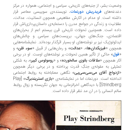
عیت بشر، از جنبه‌های تاریخی، سیاسی و اجتماعی، همواره در مرکز
دغه‌های
فریدریش دورنمات
، نویسنده‌ی سوییسی معاصر قرار
شته است. او مدام در آثارش مفاهیمی همچون انسانیت، عدالت،
لانیت و زندگی در جوامع مدرن را دستمایه‌ی داستان‌پردازی‌اش قرار
ده است. همچنین تحولات تاریخی قرن بیستم اعم از بحران‌های
تصادی، جنگ‌های جهانی، بن‌بست‌های سیاسی و چالش‌های
دئولوژیک نیز بر نوشته‌های او بسیار اثرگذار بوده‌اند. نمایشنامه‌هایی
چون «
فیزیکدان‌ها
»، «
عدالت
» و رمان‌هایی از قبیل «
سوء ‌ظن
» و
ول
» حاکی از تأثیر همین تحولات بر نوشته‌های اوست. او در برخی
ار همچون «
ملاقات بانوی سالخورده
» و «
رومولوس کبیر
»، به شکلی
ثیلی به مقوله‌ی جنگِ قدرت پرداخته و در برخی دیگر همچون
زدواج آقای می‌سی‌سی‌پی
» نگاهی معناباخته به روابط اجتماعی
داخته است. دورنمات اما در نمایشنامه‌ی «
بازی استریندبرگ
» [Play
Strindberg] با دیدگاهی آخرالزمانی به جهان نگریسته و زوال روابط
لم انسانی را در آن مد نظر قرار داده است.