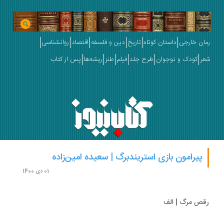
ان خارجی
داستان کوتاه
تاریخ
دین و فلسفه
اقتصاد
روانشناسی
ر
کودک و نوجوان
طرح جلد
فیلم
طنز
ریشه‌ها
پس از کتاب
پیرامون بازی استریندبرگ | سعیده امین‌زاده
01 دی 1400
ص مرگ | الف