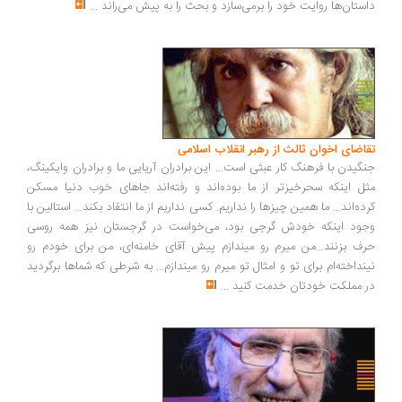
ستان‌ها روایت خود را برمی‌سازد و بحث را به پیش می‌راند
...
اضای اخوان ثالث از رهبر انقلاب اسلامی
گیدن با فرهنگ کار عبثی است... این برادران آریایی ما و برادران وایکینگ،
ل اینکه سحرخیزتر از ما بوده‌اند و رفته‌اند جاهای خوب دنیا مسکن
ده‌اند... ما همین چیزها را نداریم. کسی نداریم از ما انتقاد بکند... استالین با
ود اینکه خودش گرجی بود، می‌خواست در گرجستان نیز همه روسی
ف بزنند...من میرم رو میندازم پیش آقای خامنه‌ای، من برای خودم رو
نداخته‌ام برای تو و امثال تو میرم رو میندازم... به شرطی که شماها برگردید
 مملکت خودتان خدمت کنید
...