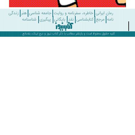
رمان ایرانی
خاطره، سفرنامه و روایت
جامعه شناسی
هنر
زندگی
نامه
مرجع
کتابشناسی
نقد
بایگانی
پیگیری
شناسنامه
کلیه حقوق محفوظ است و بازنشر مطالب با ذکر
کتاب نیوز
و درج لینک، بلامانع .