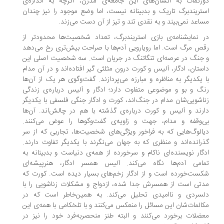
رنمات به انسان‌های این جامعه‌ی مدرن، اگرچه به اندازه‌ی
تریندبرگ تاریک و بدبینانه نیست، اما وضع موجود را نیز چندان
اعد نمی‌بیند و به نقدی تند و تیز از آن دست می‌زند.
 نمایشنامه‌ی بازی استریندبرگ، تعداد شخصیت‌ها محدودتر از
ص مرگ است. اما رویارویی آدم‌ها با صراحت بیش‌تری رخ می‌دهد
جنگ در عرصه‌ای تنگاتنگ در جریان است. سه شخصیت اصلی این
ستان، ادگار، آلیس و کورت درون مثلثی گیر افتاده‌اند و در آن مدام
 یکدیگر به مناظره و مبارزه می‌پردازند. گفت‌وگوی هر یک از آن‌ها
گ و بو و موضوعی متفاوت دارد؛ ادگار و آلیس درباره‌ی زندگی
اشویی‌شان مدام در جنگ‌اند، کورت و ادگار جنگی فلسفی با یکدیگر
رند و آلیس و کورت درباره‌ی گذشته با هم در چالش‌اند. آن‌ها
‌وقفه و مدام، جهت و زاویه‌ی گفت‌وگوها را عوض می‌کنند.
الوگ‌هایی که به فراخور ویژگی‌های شخصیت‌ها، تجاربی که از سر
رانده‌اند و منظری که به جهان می‌نگرند با یکدیگر تفاوت دارند.
گار نویسنده‌ای ناکام و سرخورده از همه‌ی دنیاست و بدبینانه به
امی آدم‌ها نگاه می‌کند. آلیس همسر ادگار، هنرپیشه‌ای
ست‌خورده است و از ادگار زخم‌های بسیار دیده است. کورت که
تی است از همسرش جدا شده، ازدواج و مشکلات زناشویی را با
سردی و ناامیدی تحلیل می‌کند. به همین‌خاطر است که در
المات‌شان این مسائل را منعکس می‌کنند و با تلخکامی با همه‌ی این
ضلات برخورد می‌کنند و البته طنز منحصربه‌فرد خود را نیز در