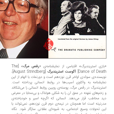
ازی استریندبرگ» اقتباسی از نمایشنامه‌ی «
رقص مرگ
» [The
Dance of Deat
آگوست استریندبرگ
[August Strindberg]،
یسنده‌ی سوئدی اواخر قرن نوزدهم است و دورنمات با الهام از این
ایشنامه به واکاوی آسیب‌ها در روابط انسانی پرداخته است.
تریندبرگ در رقص مرگ، پوسته‌ی رویین روابط انسانی را می‌شکافد
زخم‌های نفهته در عمق آن را به شکلی هولناک و بی‌محابا در معرض
د مخاطب قرار می‌دهد. انسانی که اگرچه اسیر و خودباخته‌ی
رنیته است اما همچنان در نیمه‌ی دوم قرن نوزدهم، نمی‌تواند با
ن تحولات وسیع اجتماعی، به شیوه‌ای عقلانی سازگار شود. نگاه