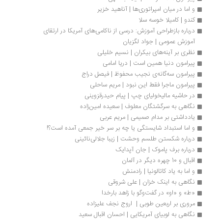
و اما در میان امپراتوری‌ها | آناهید خزیر
کندو | کامیلا خوسه سلا
درباره بازطراحی آموزش: درسی از ناکامی‌های آمریکا در ارتقای 
آموزش عمومی | جواد لگزیان
نظری بر آینه‌های بیکران | نسیم خلیلی
پیرامون دنیا همین است | دریا امامی
پیرامون سه‌گانه‌ی نجیب محفوظ | فیصل دراج
پیرامون ماجرا فقط این نبود | مریم ساحلی
در حاشیه مالیخولیای چپ | پیام حیدرقزوینی
نگاهی به سرگشتگان معلوف | سعیده امین‌زاده
یادداشتی بر مدام صمیمی | مریم عربی
و اما استبداد شایستگی یا چه بر سر خیر جمعی آمده است؟!
درباره شکستن طلسم وحشت | زیبا جلالی‌نائینی
درباره برف پاموک | جان آپدایک
اقبال و 10 چهره دیگر در آلمان 
و اما به یاد کاتالونیا | رادمنش
نگاهی به اینک خزان | علی شروقی
«ط» و «او» در گفت‌وگو با زاهد بارخدا
مروری بر اربعین طوبی |  اروج نجف علیزاده
نگاهی به لوبیای آمریکایی | احسان اقبال سعید