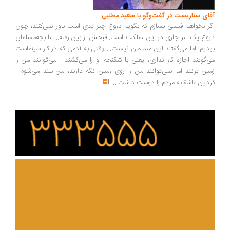
ای سناریست در گفت‌وگو با سعید مطلبی
ر بخواهم فیلمی بسازم که بگویم دروغ چیز بدی است باور نمی‌کنند، چون
وغ یک امر جاری در این مملکت است. قبحش از بین رفته... ما بچه‌مسلمان
دیم. اما می‌گفتند این مسلمان نیست... وقتی به آدمی که در کار سینماست
‌گویند اجازه کار نداری، یعنی با شکنجه او را می‌کشند... می‌توانند من را
ین بزنند اما نمی‌توانند من را روی زمین نگه دارند، من بلند می‌شوم...
دین عاشقانه مردم را دوست داشت
...