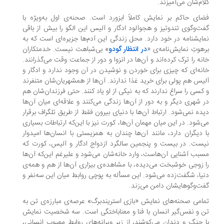
ام‌شان می‌آمیزند.
ای حاکم بر نمایش کاملاً ابزورد است. صحنه‌ی اول به‌ویژه با
ت‌وگوی تندوتیز و هجوآلود ادگار و آلیس این الگو را بیش از باقی
ایشنامه در خود دارد. محل زندگی این آدم‌ها جزیره‌ای است که به
هوتِ نمایش‌نامه‌ی «
در انتظار گودو
» بی‌شباهت نیست. خدمتکاران
نه را ترک کرده‌اند و آن‌ها در انزوا و دور از جماعت وقت می‌گذرانند.
نه‌ای که چیزی برای خوردن و نوشیدن در آن وجود ندارد و ادگار و
یس هم پولی برای خرید غذا ندارند. آن‌ها از همشهریان‌شان متنفرند
کسی را سراغ ندارند که به نیکی از او یاد کنند. حتی فرزندان‌شان هم
 شهری دیگر و به دور از آن‌ها زندگی می‌کنند و علاقه‌ای میان‌ آن‌ها
ده نمی‌شود. ارتباط آن‌ها با دنیای بیرون فقط از طریق تلگراف برقرار
‌شود. در این میان مهمان آن‌ها، کورت نیز با این‌که ارتباطات بسیاری
 دیگران دارد، مانند آن‌ها چندان به همزیستی با انسان‌ها امیدوار
ست. در بیست و پنجمین سالگرد ازدواج ادگار و آلیس، کورت که
بب آشنایی آن‌هاست، وارد خانه‌شان می‌شود و علیرغم این‌که آن‌ها
 زوجی خوشبخت می‌دیده، با مشاهده‌ی بیزاری آن‌ها از هم و همه‌ی
یا، شگفت‌زده می‌شود. این مسأله به پوچی روابط میان این سه‌نفر و
ت‌وگوهایشان دامن می‌زند.
امی صحنه‌های نمایش «بازی استریندبرگ» عرصه‌ی مبارزه‌ی تن به
 و نفس‌گیر انسان با فنا و معناباختگی است. سه شخصیت نمایش
 چنگ و دندان می‌کوشند، از زیر ویرانه‌های روابط معیوب انسانی،