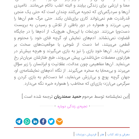
نا و ارزشی برای زندگی بیابند و البته اغلب ناکام می‌مانند. ناامیدی
‌ها و سردرگمی‌ای که تجربه می‌کنند چندان است که حتی یک منجی
رقدرت هم نمی‌تواند کاری برای‌شان بکند. حتی مرگ هم آن‌ها را
 می‌زند و همواره در دور باطلی از تلاش و رسیدن به بن‌بست
ت‌وپا می‌زنند. دورنمات با این‌حال، هیچ‌یک از آدم‌ها را در جایگاه
اوت نمی‌نشاند. آدم‌های نمایش او، گرچه فنای خود را محتوم و
عی می‌بینند، اما دست از شوخی با موقعیت‌های سخت بر
ی‌دارند. آن‌ها خودِ بازی را نیز به بازی می‌گیرند و هرچه بیش‌تر در
ارتوی معضلات حل‌ناشدنی پیش می‌روند، طبع طنازشان عریان‌تر رخ
‌نماید. آن‌ها مفاهیمی چون عدالت، عقلانیت و ابرانسان را زیر سؤال
‌برند و بی‌محابا به سخره می‌گیرند. از نگاه آدم‌های نمایشنامه‌ی او،
ان گرچه پوچ و بی‌ارزش می‌نماید، اما دست‌کم به بازی کردن و
گرمی می‌ارزد؛ بازی‌ای که مخاطب را همواره خیره نگه می‌دارد.
ین نمایشنامه توسط مرحوم
حمید سمندریان
ترجمه شده است.]
.
.
...............
..............
تجربه‌ی زندگی دوباره
|
|
|
رفی و نقد کتاب
هنر
فردریش دورنمات