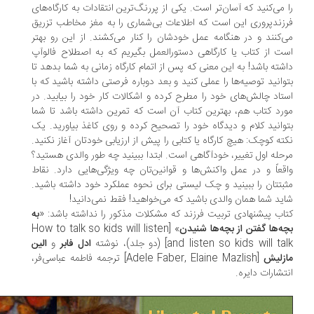
 می­‌کنید که آسان­‌تر است. یکی از پررنگ‌­ترین انتقادات به کارگاه­‌های
زندپروری این است که اطلاعات بی­‌شماری را به مغز مخاطب تزریق
­‌کنند و در هنگامه عمل خودشان را کنار می‌­کشند. از این رو بهتر
ت از کتاب یا کارگاهی دستورالعمل بگیریم که به اصطلاح فالوآپ
شته باشد! به این معنی که پس از اتمام کارگاه زمانی به شما بدهد تا
وانید توصیه­‌ها را عملی کنید و بعد دوباره فرصتی داشته باشید که با
تاد چالش­‌های خود را مطرح کرده و اشکالات کار خود را بیابید. در
رد کتاب هم، بهترین کتاب آن است که تمرین داشته باشد تا شما
وانید کلام و دیدگاه خود را تصحیح کرده و روی کاغذ بیاورید. یک
ته­ کوچک: هیچ کارگاه یا کتابی را پیش از ارزیابی خودتان آغاز نکنید.
حله­ اول تغییر، خودآگاهی است. ابتدا ببینید چه طور والدی هستید؟
قعاً و در عمل واکنش­‌ها و قوانین‌تان چه ویژگی­‌هایی دارد. نقاط
بتتان را ببینید و چک لیستی برای نحوه­ عملکرد خود داشته باشید.
ید شما همان والدی باشید که می‌‌خواهید! فقط نمی­‌دانید!
اب پیشنهادی تربیت فرزند که مشکلات مذکور را نداشته باشد: «
به
ه‌‌ها گفتن از بچه­‌ها شنیدن
» [How to talk so kids will listen
and listen so kids will t] (دو جلد)، نوشته­
ادل فابر
و
الین
زلیش
[Adele Faber, Elaine Mazlish] ترجمه­ فاطمه عباسی­‌فر،
تشارات دایره.