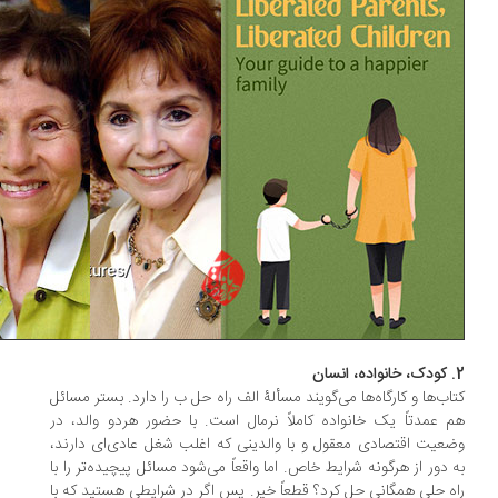
اب‌­ها و کارگاه­‌ها می­‌گویند مسألۀ الف راه حل ب را دارد. بستر مسائل
 عمدتاً یک خانواده کاملاً نرمال است. با حضور هردو والد، در
عیت اقتصادی معقول و با والدینی که اغلب شغل عادی­‌ای دارند،
 دور از هرگونه شرایط خاص. اما واقعاً می‌­شود مسائل پیچیده­‌تر را با
ه حلی همگانی حل کرد؟ قطعاً خیر. پس اگر در شرایطی هستید که با