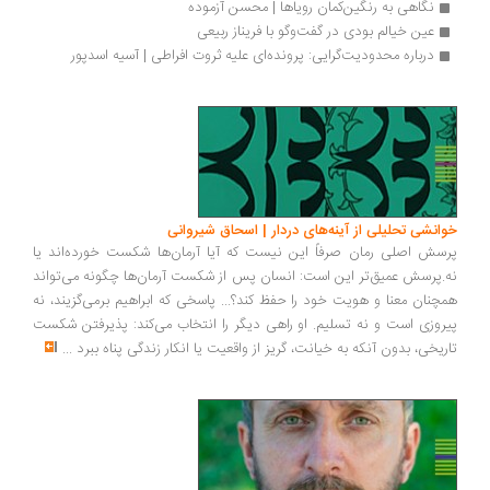
نگاهی به رنگین‌کمان رویاها | محسن آزموده
عین خیالم بودی در گفت‌وگو با فریناز ربیعی
درباره محدودیت‌گرایی: پرونده‌ای علیه ثروت افراطی | آسیه اسدپور
انشی تحلیلی از آینه‌های دردار | اسحاق شیروانی
سش اصلی رمان صرفاً این نیست که آیا آرمان‌ها شکست خورده‌اند یا
.پرسش عمیق‌تر این است: انسان پس از شکست آرمان‌ها چگونه می‌تواند
چنان معنا و هویت خود را حفظ کند؟... پاسخی که ابراهیم برمی‌گزیند، نه
روزی است و نه تسلیم. او راهی دیگر را انتخاب می‌کند: پذیرفتن شکست
ریخی، بدون آنکه به خیانت، گریز از واقعیت یا انکار زندگی پناه ببرد
...