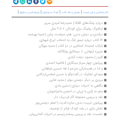
|
|
|
|
اب‌شناسی و این لیست
معرفی و نقد کتاب
کودک و نوجوان
روان‌شناسی و حقوق
درباره پلنگ‌های کافکا | حمیدرضا امیدی سرور
ایکابوگ رولینگ برای کودکان ۷ تا ۹ سال 
درآمدی بر دوران مدرن: هنر، سیاست، زمان | شیما بهره‌مند
16 کتاب درباره تیمور لنگ به انتخاب ایرج شهبازی
بازتاب استبداد استالین در دو کتاب | سمیه مهرگان
جزیره ارغوانی  |  میخائیل بولگاکف
کلیدر | محمود دولت آبادی 
پیرامون چهار سرباز مینگارلی | فاطیما احمدی
و اما در همسایگی مترجم | طه حسین فراهانی
سودای تفکیک در گفت‌وگو با حسن اسلامی‌اردکانی
مروری بر دیگر دوستی موثر | مجید فنایی
نگاهی به ادبیات درباری | متین بادی
سفر به ژاپن با لی‌لی در انجمن ماجراجویان
نقد و بررسی مجموعه آثار فردریک دار
پیرامون تربیت بدون مبارزه قدرت | اصغر دوستی‌پور
نقش بازی در رشد کودک فراتر از توصیف
نشست نقد و بررسی پسامدرنیسم در ادبیات آلمانی‌زبان