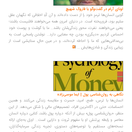
ونای آرام در گفت‌وگو با فاروک شهیچ
یی انسان‌ها ترمزِ خود را از دست داده‌اند و آن کُدِ اخلاقی که نگهبان عقل
یم بود، فروریخته است. در دنیای امروز، همه می‌خواهند فاشیست باشند؛
نی می‌خواهند نفرت، محورِ زندگی‌شان باشد... ما با گوشت و پوست خود
ساس کردیم «دیگری» بودن چه معنایی دارد... نوشتن پاسخی است به
‌عدالتی‌هایی که ما را احاطه کرده‌اند، و در عین حال، ستایشی است از
بایی زندگی و شادی‌هایش
...
اهی به روان‌شناسی پول | ایما موسی‌زاده
سان‌ها با ترس، طمع، امید، حسرت و مقایسه زندگی می‌کنند و همین
ساسات، حتی در آگاه‌ترین افراد، تصمیم‌های مالی را شکل می‌دهد. از این
ظر، «روان‌شناسی پول» بیش از آنکه درباره پول باشد، کتابی درباره انسان
اصر و رابطه پرتنش او با مفهوم ثروت و دارایی است... اوزل به‌جای ارائه
خه‌های مستقیم یا توصیه‌های دستوری، تجربه زندگی سرمایه‌گذاران،