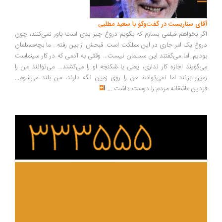
ای سناریست در گفت‌وگو با سعید مطلبی
ر بخواهم فیلمی بسازم که بگویم دروغ چیز بدی است باور نمی‌کنند، چون
وغ یک امر جاری در این مملکت است. قبحش از بین رفته... ما بچه‌مسلمان
دیم. اما می‌گفتند این مسلمان نیست... وقتی به آدمی که در کار سینماست
‌گویند اجازه کار نداری، یعنی با شکنجه او را می‌کشند... می‌توانند من را
ین بزنند اما نمی‌توانند من را روی زمین نگه دارند، من بلند می‌شوم...
دین عاشقانه مردم را دوست داشت
...