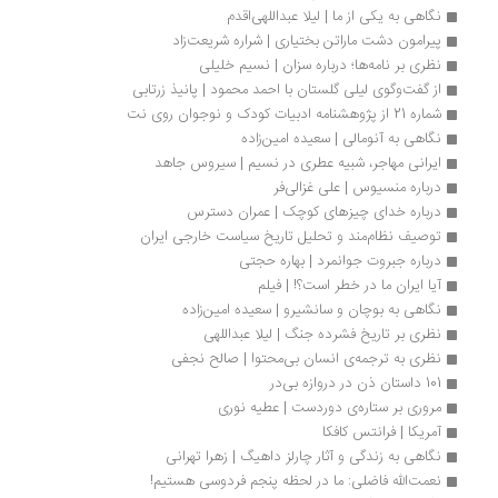
نگاهی به یکی از ما | لیلا عبداللهی‌اقدم
پیرامون دشت ماراتن بختیاری | شراره شریعت‌زاد
نظری بر نامه‌ها؛ درباره سزان | نسیم خلیلی
از گفت‌وگوی لیلی گلستان با احمد محمود | پانیذ زرتابی
شماره 21 از پژوهشنامه ادبیات کودک و نوجوان روی نت
نگاهی به آنومالی | سعیده امین‌زاده
ایرانی مهاجر، شبیه عطری در نسیم | سیروس جاهد
درباره منسیوس | علی غزالی‌فر
درباره خدای چیزهای کوچک | عمران دسترس
توصیف نظام‌مند و تحلیل تاریخ سیاست خارجی ایران
درباره جبروت جوانمرد | بهاره حجتی
آیا ایران ما در خطر است؟! | فیلم
نگاهی به بوچان و سانشیرو | سعیده امین‌زاده
نظری بر تاریخ فشرده جنگ | لیلا عبداللهی
نظری به ترجمه‌ی انسان بی‌محتوا | صالح نجفی
101 داستان ذن در دروازه بی‌در
مروری بر ستاره‌ی دوردست | عطیه نوری
آمریکا | فرانتس کافکا
نگاهی به زندگی و آثار چارلز داهیگ | زهرا تهرانی
نعمت‌الله فاضلی: ما در لحظه پنجم فردوسی هستیم!