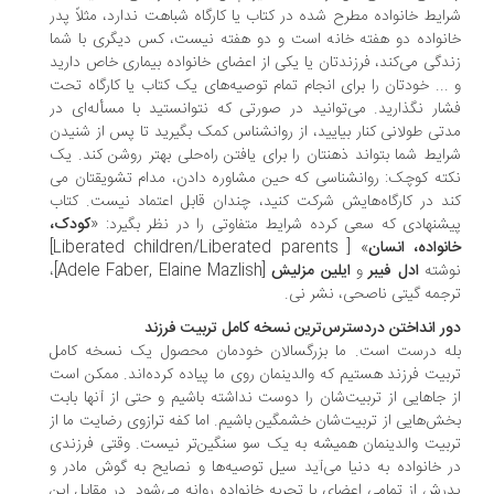
ایط خانواده مطرح شده در کتاب یا کارگاه شباهت ندارد، مثلاً پدر
نواده دو هفته خانه است و دو هفته نیست، کس دیگری با شما
دگی می­‌کند، فرزندتان یا یکی از اعضای خانواده بیماری خاص دارید
... خودتان را برای انجام تمام توصیه­‌های یک کتاب یا کارگاه تحت
ار نگذارید. می‌توانید در صورتی که نتوانستید با مسأله­‌ای در
تی طولانی کنار بیایید، از روانشناس کمک بگیرید تا پس از شنیدن
ایط شما بتواند ذهنتان را برای یافتن راه‌حلی بهتر روشن کند. یک
ته­ کوچک: روانشناسی که حین مشاوره دادن، مدام تشویقتان می­‌
د در کارگاه‌‌هایش شرکت کنید، چندان قابل اعتماد نیست. کتاب
شنهادی که سعی کرده شرایط متفاوتی را در نظر بگیرد: «
کودک،
نواده، انسان
» [ Liberated children‬/‎Liberated parents]
شته
ادل فیبر
و
ایلین مزلیش
[Adele Faber, Elaine Mazlish]،
جمه­ گیتی ناصحی، نشر نی.
ر انداختن دردسترس‌­ترین نسخه کامل تربیت فرزند
ه درست است. ما بزرگسالان خودمان محصول یک نسخه­ کامل
بیت فرزند هستیم که والدینمان روی ما پیاده کرده­‌اند. ممکن است
 جاهایی از تربیت‌شان را دوست نداشته باشیم و حتی از آن­ها بابت
ش­‌هایی از تربیت‌شان خشمگین باشیم. اما کفه­ ترازوی رضایت ما از
بیت والدینمان همیشه به یک سو سنگین‌­تر نیست. وقتی فرزندی
 خانواده به دنیا می­‌آید سیل توصیه­‌ها و نصایح به گوش مادر و
رش از تمامی اعضای با تجربه خانواده روانه می‌­شود. در مقابل این