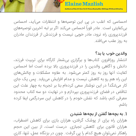
ساسی که اغلب در پی این توصیه‌ها و انتظارات می‌آید، احساس
‌کفایتی است. مادر فوراً احساس می‌کند اگر بر لبه آخرین توصیه‌های
زندپروری راه نرود، مادر خوبی نیست و فرزندش از فرزندان مادران
 روز عقب می‌افتد.
لدین خوب یا بد؟
تشار روزافزون کتاب­‌ها و برگزاری بی‌‌شمار کارگاه برای تربیت فرزند،
نش و آگاهی والدین را در فرزندپروری بالا برده است اما احساس
ایت آن­ها روز به روز کمتر می­‌شود. به علاوه مشکلات و چالش­‌های
ن راه هم رو به کاهش نیست و مدام افزایش می‌­یابد. پس یک جای
ر می‌­لنگد! در این نوشتار سعی کرده‌­ام بنا بر تجربه به چهار علت این
اقض در فضای فرزندپروری بپردازم و در نهایت دو سه کتاب محدود
رفی کنم، باشد که نقش خودم را در کاهش این سردرگمی ایفا کرده
شم.
اران راه برای از پوشک گرفتن، هزاران بازی برای کاهش اضطراب،
اران قانون برای کاهش لجبازی. درست است، از بین این حجم
هکار نمی‌­توان هیچ کدام را پی گرفت. چون در بزنگاه عمل، تنها، کاری