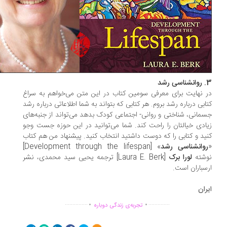
شد
 نهایت برای معرفی سومین کتاب در این متن می­‌خواهم به سراغ
ابی درباره رشد بروم. هر کتابی که بتواند به شما اطلاعاتی درباره رشد
مانی، شناختی و روانی- اجتماعی کودک بدهد می‌­تواند از جنبه­‌های
ادی خیالتان را راحت کند. شما می­‌توانید در این حوزه جست وجو
ید و کتابی را که دوست داشتید انتخاب کنید. پیشنهاد من هم کتاب
وانشناسی رشد
» [Development through the lifespan]
شته­
لورا برک
[Laura E. Berk] ترجمه­ یحیی سید محمدی، نشر
سباران است.
ران
.
.
...............
..............
تجربه‌ی زندگی دوباره