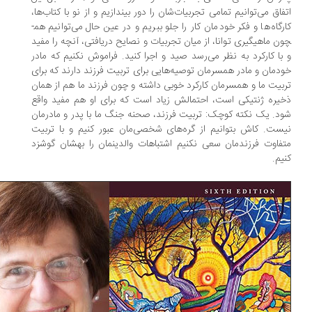
فاق می­‌توانیم تمامی تجربیات‌شان را دور بیندازیم و از نو با کتاب­‌ها،
گاه­‌ها و فکر خودمان کار را جلو ببریم و در عین حال می‌­توانیم هم­
ن ماهیگیری توانا، از میان تجربیات و نصایح دریافتی، آنچه را مفید
با کارکرد به نظر می‌­رسد صید و اجرا کنید. فراموش نکنیم که مادر
دمان و مادر همسرمان توصیه­‌هایی برای تربیت فرزند دارند که برای
بیت ما و همسرمان کارکرد خوبی داشته و چون فرزند ما هم از همان
یره­ ژنتیکی است، احتمالش زیاد است که برای او هم مفید واقع
د. یک نکته­ کوچک: تربیت فرزند، صحنه جنگ ما با پدر و مادرمان
ست. کاش بتوانیم از گره­‌های شخصی­‌مان عبور کنیم و با تربیت
فاوت فرزندمان سعی نکنیم اشتباهات والدینمان را بهشان گوشزد
یم.