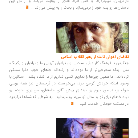
رآفرینان، میلیاردرها و حتی افراد عادی را روایت می‌کند و از دل این
ستان‌ها روایت خود را برمی‌سازد و بحث را به پیش می‌راند
...
اضای اخوان ثالث از رهبر انقلاب اسلامی
گیدن با فرهنگ کار عبثی است... این برادران آریایی ما و برادران وایکینگ،
ل اینکه سحرخیزتر از ما بوده‌اند و رفته‌اند جاهای خوب دنیا مسکن
ده‌اند... ما همین چیزها را نداریم. کسی نداریم از ما انتقاد بکند... استالین با
ود اینکه خودش گرجی بود، می‌خواست در گرجستان نیز همه روسی
ف بزنند...من میرم رو میندازم پیش آقای خامنه‌ای، من برای خودم رو
نداخته‌ام برای تو و امثال تو میرم رو میندازم... به شرطی که شماها برگردید
 مملکت خودتان خدمت کنید
...