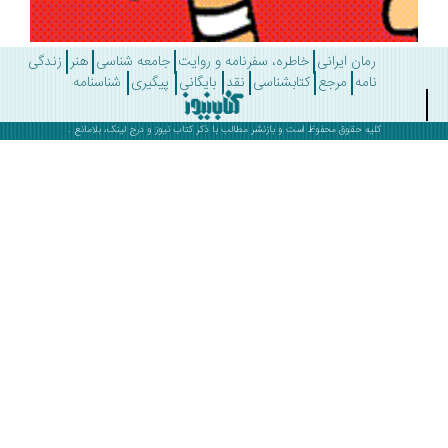
رمان ایرانی
خاطره، سفرنامه و روایت
جامعه شناسی
هنر
زندگی
نامه
مرجع
کتابشناسی
نقد
بایگانی
پیگیری
شناسنامه
کلیه حقوق محفوظ است و بازنشر مطالب با ذکر
کتاب نیوز
و درج لینک، بلامانع .