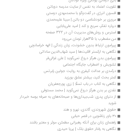
بازی درمانی یونگی ویژه کودکان
تقویت اعتماد به نفس از سایت مدرسه دوباتن
افسون انرژی در گفت‌وگو با محمدمهدی دوستی
مروری بر خودشناسی دو باتن | مبینا علیمحمدی 
درباره تفکر، سریع و کند | امید علی‌بابایی
استرس و روش‌های مدیریت آن در 322 صفحه
من مضطرب با 35هزار تومان می‌رود
پیرامون ارتباط بدون خشونت، زبان زندگی | الهه خراسانچی
نگاهی به ارکستر اقلیت‌ها | سید‌ شهاب‌الدین ساداتی
پیرامون بدن هرگز دروغ نمی‌گوید | علی غزالی‌فر
تشویش و اضطراب جایگاه اجتماعی
درآمدی بر عدالت کیفری به روایت جولین رابرتس
کمتر بحث کنید، بیشتر عشق بورزید
نگاهی به کتاب در باب تسلّا | زری پورجعفریان
نقدی بر بدن هرگز دروغ نمی‌گوید | محمد مستوفی
از دنیای پدری: شب‌بیداری‌ها و صبحانه‌های به صرفه بوسه خبردار 
شوید
حقوق شهروندی، گاندی، نهرو و هند
۳۰ باور زناشویی در قصر حبابی
راهنمای زنان برای آنکه رهبرانی مطمئن، موثر و معتبر باشند
نگاهی به رفتار حقوق بلک | پریا حیدری