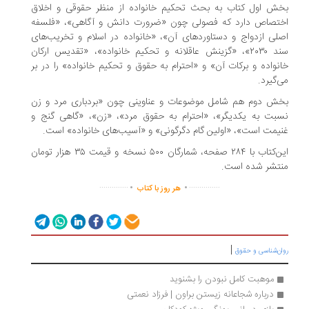
ش اول کتاب به بحث تحکیم خانواده از منظر حقوقی و اخلاق
تصاص دارد که فصولی چون «ضرورت دانش و آگاهی»، «فلسفه
لی ازدواج و دستاوردهای آن»، «خانواده در اسلام و تخریب‌های
سند ۲۰۳۰»، «گزینش عاقلانه و تحکیم خانواده»، «تقدیس ارکان
نواده و برکات آن» و «احترام به حقوق و تحکیم خانواده» را در بر
‌گیرد.
ش دوم هم شامل موضوعات و عناوینی چون «بردباری مرد و زن
بت به یکدیگر»، «احترام به حقوق مرد»، «زن»، «گاهی گنج و
یمت است»، «اولین گام دگرگونی» و «آسیب‌های خانواده» است.
این‌کتاب با ۲۸۴ صفحه، شمارگان ۵۰۰ نسخه و قیمت ۳۵ هزار تومان
تشر شده است.
.
.
..............
...............
هر روز با کتاب
|
ان‌شناسی و حقوق
موهبت کامل نبودن را بشنوید
درباره شجاعانه زیستن براون | فرزاد نعمتی