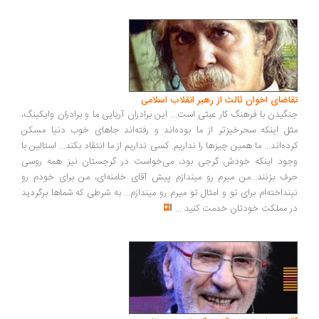
اضای اخوان ثالث از رهبر انقلاب اسلامی
گیدن با فرهنگ کار عبثی است... این برادران آریایی ما و برادران وایکینگ،
ل اینکه سحرخیزتر از ما بوده‌اند و رفته‌اند جاهای خوب دنیا مسکن
ده‌اند... ما همین چیزها را نداریم. کسی نداریم از ما انتقاد بکند... استالین با
ود اینکه خودش گرجی بود، می‌خواست در گرجستان نیز همه روسی
ف بزنند...من میرم رو میندازم پیش آقای خامنه‌ای، من برای خودم رو
نداخته‌ام برای تو و امثال تو میرم رو میندازم... به شرطی که شماها برگردید
 مملکت خودتان خدمت کنید
...