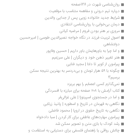
روان‌شناسی شهرت در 128صفحه
درباره تیم درونی و مفاهمه متناسب با موقعیت
شرایط جدید خانواده زویی پس از جدایی والدین
درمان بی‌خوابی با روان‌شناسی انتقادی
مروری بر هنر بودن فروم | مرضیه کیانی
اصول تربیت فرزند در نگاه خواجه نصیرالدین طوسی | امیرحسین 
دولتشاهی
و اما چرا به باورهایمان باور داریم | حسین وفاپور
هنر تغییر ذهن خود و دیگران | علی سرزعیم
پبرامون از کویر تا دلتا | مجید فنایی
چگونه با ۵۹ هزار تومان و بی‌دردسر به بهترین نتیجه ممکن 
برسیم؟!
نمی‌گذارم کسی اعصابم را بهم بریزد
کتاب آرامش با ۲۰۸ صفحه برای مبارزه با افسردگی
و اما در جستجوی اسپینوزا | علی غزالی‌فر
نگاهی به قهرمان در تاریخ و اسطوره | پانیذ زرتابی
نگاهی به تاریخ حقوق در اروپا | محمود فاضلی
پیرامون مهارت‌های عاطفی برای کار کردن | سبا دادخواه
رشد کودک با بازی متن و تصویر ممکن شد
چالش رواقی یا راهنمای فلسفی برای دستیابی به استقامت و 