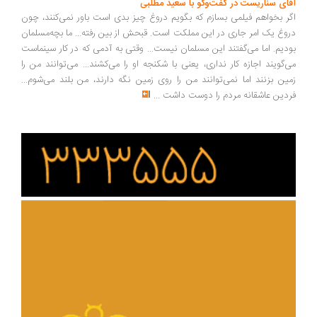
ای سناریست در گفت‌وگو با سعید مطلبی
ر بخواهم فیلمی بسازم که بگویم دروغ چیز بدی است باور نمی‌کنند، چون
وغ یک امر جاری در این مملکت است. قبحش از بین رفته... ما بچه‌مسلمان
دیم. اما می‌گفتند این مسلمان نیست... وقتی به آدمی که در کار سینماست
‌گویند اجازه کار نداری، یعنی با شکنجه او را می‌کشند... می‌توانند من را
ین بزنند اما نمی‌توانند من را روی زمین نگه دارند، من بلند می‌شوم...
دین عاشقانه مردم را دوست داشت
...