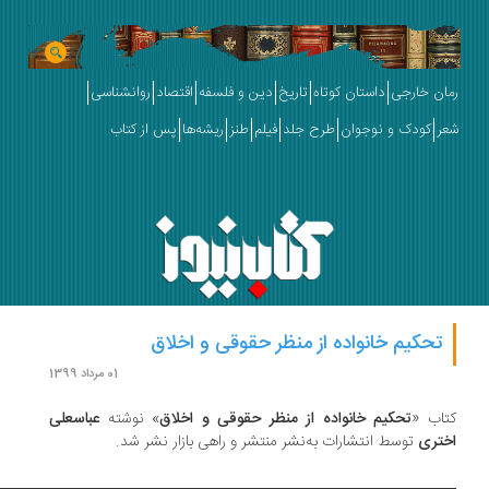
ان خارجی
داستان کوتاه
تاریخ
دین و فلسفه
اقتصاد
روانشناسی
ر
کودک و نوجوان
طرح جلد
فیلم
طنز
ریشه‌ها
پس از کتاب
تحکیم خانواده از منظر حقوقی و اخلاق
01 مرداد 1399
اب «
تحکیم خانواده از منظر حقوقی و اخلاق
» نوشته
عباسعلی
تری
توسط انتشارات به‌نشر منتشر و راهی بازار نشر شد.