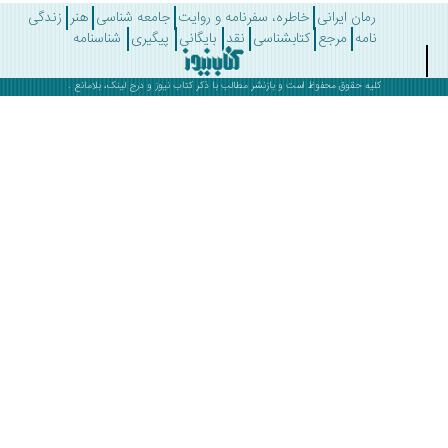
رمان ایرانی
خاطره، سفرنامه و روایت
جامعه شناسی
هنر
زندگی
نامه
مرجع
کتابشناسی
نقد
بایگانی
پیگیری
شناسنامه
کلیه حقوق محفوظ است و بازنشر مطالب با ذکر
کتاب نیوز
و درج لینک، بلامانع .