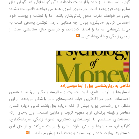
یی انسان‌ها ترمزِ خود را از دست داده‌اند و آن کُدِ اخلاقی که نگهبان عقل
یم بود، فروریخته است. در دنیای امروز، همه می‌خواهند فاشیست باشند؛
نی می‌خواهند نفرت، محورِ زندگی‌شان باشد... ما با گوشت و پوست خود
ساس کردیم «دیگری» بودن چه معنایی دارد... نوشتن پاسخی است به
‌عدالتی‌هایی که ما را احاطه کرده‌اند، و در عین حال، ستایشی است از
بایی زندگی و شادی‌هایش
...
اهی به روان‌شناسی پول | ایما موسی‌زاده
سان‌ها با ترس، طمع، امید، حسرت و مقایسه زندگی می‌کنند و همین
ساسات، حتی در آگاه‌ترین افراد، تصمیم‌های مالی را شکل می‌دهد. از این
ظر، «روان‌شناسی پول» بیش از آنکه درباره پول باشد، کتابی درباره انسان
اصر و رابطه پرتنش او با مفهوم ثروت و دارایی است... اوزل به‌جای ارائه
خه‌های مستقیم یا توصیه‌های دستوری، تجربه زندگی سرمایه‌گذاران،
رآفرینان، میلیاردرها و حتی افراد عادی را روایت می‌کند و از دل این
ستان‌ها روایت خود را برمی‌سازد و بحث را به پیش می‌راند
...