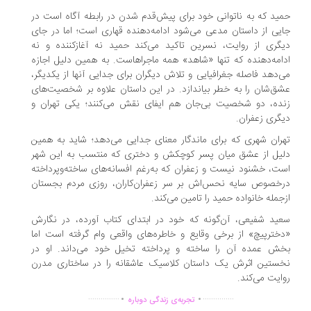
ید که به ناتوانی خود برای پیش‌قدم شدن در رابطه آگاه است در
یی از داستان مدعی می‌شود ادامه‌دهنده قهاری است؛ اما در جای
گری از روایت، نسرین تاکید می‌کند حمید نه آغازکننده و نه
امه‌دهنده که تنها «شاهد» همه ماجراهاست. به همین دلیل اجازه
‌دهد فاصله جغرافیایی و تلاش دیگران برای جدایی آنها از یکدیگر،
ق‌شان را به خطر بیاندازد. در این داستان علاوه بر شخصیت‌های
ده، دو شخصیت بی‌جان هم ایفای نقش می‌کنند؛ یکی تهران و
گری زعفران.
ران شهری که برای ماندگار معنای جدایی می‌دهد؛ شاید به همین
یل از عشق میان پسر کوچکش و دختری که منتسب به این شهر
ت، خشنود نیست و زعفران که به‌رغم افسانه‌های ساخته‌وپرداخته
خصوص سایه نحس‌اش بر سر زعفران‌کاران، روزی مردم بجستان
جمله خانواده حمید را تامین می‌کند.
ید شفیعی، آن‌گونه که خود در ابتدای کتاب آورده، در نگارش
خترپیچ» از برخی وقایع و خاطره‌های واقعی وام گرفته است اما
ش عمده آن را ساخته و پرداخته تخیل خود می‌داند. او در
ستین اثرش یک داستان کلاسیک عاشقانه را در ساختاری مدرن
ایت می‌کند.
.
.
...............
...............
تجربه‌ی زندگی دوباره