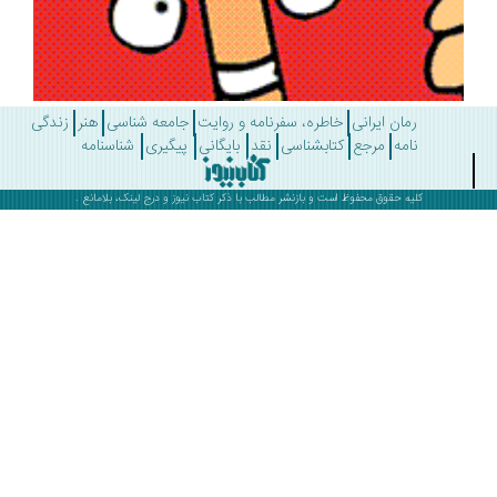
رمان ایرانی
خاطره، سفرنامه و روایت
جامعه شناسی
هنر
زندگی
نامه
مرجع
کتابشناسی
نقد
بایگانی
پیگیری
شناسنامه
کلیه حقوق محفوظ است و بازنشر مطالب با ذکر
کتاب نیوز
و درج لینک، بلامانع .