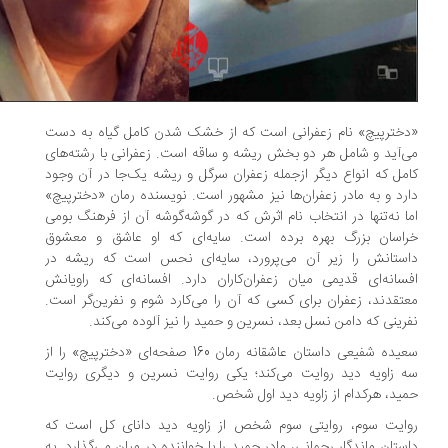
خترپیچ» نام زعفرانی است که از خشک شدن کامل گیاه به‌ دست
‌آید و شامل هر دو بخش ریشه و ساقه است. زعفرانی با رشته‌های
مل که انواع دیگر ازجمله زعفران سرگل و ریشه یک‌جا در آن وجود
رد و به مادر زعفران‌ها نیز مشهور است. نویسنده رمان «دخترپیچ»
ا نه‌تنها در انتخاب نام اثرش که در گوشه‌گوشه آن از فرهنگ بومی
راسان بزرگ بهره برده است. سایه‌ای که او عاشق و معشوق
ستانش را زیر آن می‌پرورد، سایه‌ای نحس است که ریشه در
سانه‌ای قدیمی میان زعفران‌کاران دارد. افسانه‌ای که راویانش
تقدند، زعفران برای کسی که آن را می‌کارد شوم و نفرین‌‌گر است.
رینی که دامن نسل بعد، نسرین و حمید را نیز آلوده می‌کند.
سعیده شفیعی داستان عاشقانه رمان 160‌ صفحه‌ای «دخترپیچ» را از
 زاویه دید روایت می‌کند؛ یکی روایت نسرین و دیگری روایت
ید، هرکدام از زاویه دید اول شخص.
ایت سوم، روایتی سوم شخص از زاویه دید دانای کل است که
ستان ماندگار رحمانی، مادر حمید را با خواننده در میان می‌گذارد. به