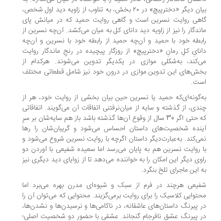
بیان دیگر «دخترپیچ» در ۲۰ بخش، به تناوب از زاویه دید اول شخص،
هی روایت نسرین است و گاهی روایت حمید که در میانش پای
ندگار را نیز از زاویه دید دانای کل به میان می‌کشد. آن‌چه نسرین از
بطه خود با حمید و آن‌چه حمید از رابطه خود با نسرین و آن‌چه
نایِ کلِ رمانِ «دخترپیچ» از روزگار پیچیده در رنجِ ماندگار روایت
‌کند، به‌شکلی موازی در یکدیگر تدوین می‌شوند. هرکدام از
ش‌های این تدوین موازی در درون خود نیز شامل قطعاتی مختلف
ست.
‌گونه‌ای‌که حمید یا نسرین حین بیان بخشی از روایت‌ خود، هر از
دی، از گذشته و سایه‌ از میان‌نرفتنی اتفاقات آن می‌گویند. اتفاقاتی
که حتی اگر 30 سال از وقوع آن‌ها گذشته باشد باز هم سایه‌شان بر سرِ
نده شخصیت‌های داستان احساس می‌شود و گریبان‌شان را رها
ی‌کند. به‌عبارت‌دیگر داستان اگرچه با روایت نسرین شروع می‌شود و
 روایت نسرین هم به پایان می‌رسد اما سعیده شفیعی با آوردن دو
وی دیگر این امکان را به خواننده می‌دهد تا از زوایای دید دیگری نیز
 این ماجرای تلخ بنگرد.
یعی هرچند در فرم از سبک و شیوه‌ای مدرن بهره می‌برد اما
توایی کلاسیک را برای روایت برمی‌گزیند. محتوایی که می‌توان آن را
 پیرنگ داستان‌های عاشقانه، در ناکامی‌ها و نرسیدن‌ها و نشدن‌ها،
 پیرنگ عشق نافرجام گنجاند. عشقی با حضور دو شخصیت اصلی؛