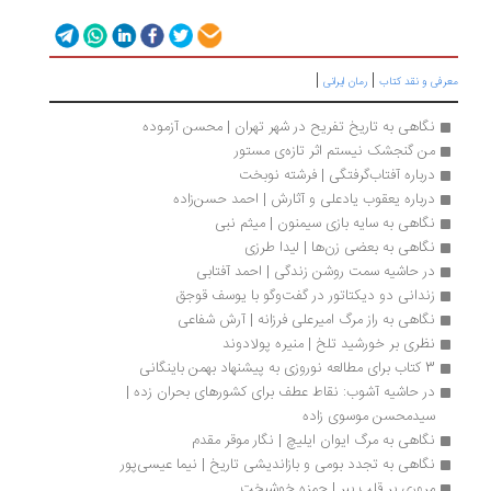
|
|
رفی و نقد کتاب
رمان ایرانی
نگاهی به تاریخ تفریح در شهر تهران | محسن آزموده
من گنجشک نیستم اثر تازه‌ی مستور 
درباره آفتاب‌گرفتگی | فرشته نوبخت
درباره یعقوب یادعلی و آثارش | احمد حسن‌زاده
نگاهی به سایه بازی سیمنون | میثم نبی 
نگاهی به بعضی زن‌ها | لیدا طرزی
در حاشیه سمت روشن زندگی | احمد آفتابی
زندانی دو دیکتاتور در گفت‌وگو با یوسف قوجق
نگاهی به راز مرگ امیرعلی فرزانه | آرش شفاعی
نظری بر خورشید تلخ | منیره پولادوند
3 کتاب برای مطالعه نوروزی به پیشنهاد بهمن باینگانی
در حاشیه آشوب: نقاط عطف برای کشورهای بحران زده | 
سیدمحسن موسوی زاده
نگاهی به مرگ ایوان ایلیچ | نگار موقر مقدم
نگاهی به تجدد بومی و بازاندیشی تاریخ | نیما عیسی‌پور
مروری بر قلب ببر | حمزه خوشبخت