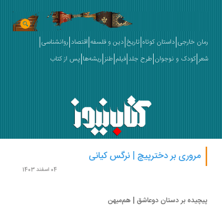
ان خارجی
داستان کوتاه
تاریخ
دین و فلسفه
اقتصاد
روانشناسی
ر
کودک و نوجوان
طرح جلد
فیلم
طنز
ریشه‌ها
پس از کتاب
مروری بر دخترپیچ | نرگس کیانی
04 اسفند 1403
چیده بر دستان دوعاشق | هم‌میهن