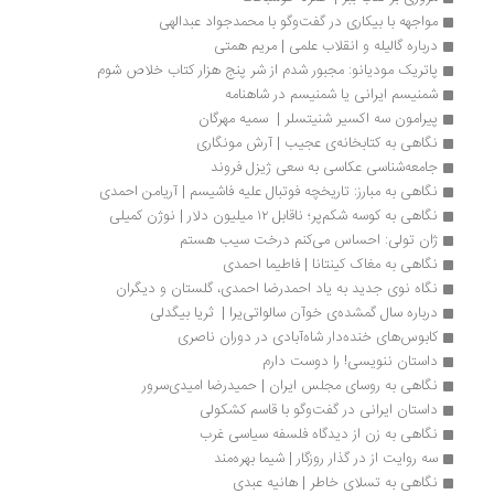
مواجهه با بیکاری در گفت‌وگو با محمدجواد عبدالهی
درباره گالیله و انقلاب علمی | مریم همتی
پاتریک مودیانو: مجبور شدم از شر پنج هزار کتاب خلاص شوم
شمنیسم ایرانی یا شمنیسم در شاهنامه
پیرامون سه اکسیر شنیتسلر |  سمیه مهرگان
نگاهی به کتابخانه‌ی عجیب | آرش مونگاری
جامعه‌­شناسی عکاسی به سعی ژیزل فروند
نگاهی به مبارز: تاریخچه فوتبال علیه فاشیسم | آریامن احمدی
نگاهی به کوسه شکم‌پر؛ ناقابل ۱۲ میلیون دلار | نوژن کمیلی
ژان تولی: احساس می‌کنم درخت سیب هستم
نگاهی به مغاک کینتانا | فاطیما احمدی
نگاه نوی جدید به یاد احمدرضا احمدی، گلستان و دیگران
درباره سال گمشده‌ی خوآن سالواتی‌یرا |  ثریا بیگدلی
کابوس‌های خنده‌دار شاه‌آبادی در دوران ناصری
داستان ‌‌ننویسی! را دوست دارم
نگاهی به روسای مجلس ایران | حمیدرضا امیدی‌سرور
داستان ایرانی در گفت‌وگو با قاسم کشکولی
نگاهی به زن از دیدگاه فلسفه سیاسی غرب
سه روایت از در گذار روزگار | شيما بهره‌مند
نگاهی به تسلای خاطر | هانیه عبدی