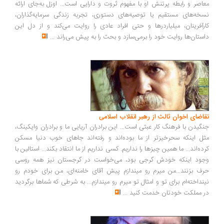
اصر و رابطه پرتنش او با مفهوم ثروت و دارایی است... اوزل به‌جای ارائه
خه‌های مستقیم یا توصیه‌های دستوری، تجربه زندگی سرمایه‌گذاران،
رآفرینان، میلیاردرها و حتی افراد عادی را روایت می‌کند و از دل این
ستان‌ها روایت خود را برمی‌سازد و بحث را به پیش می‌راند
...
اضای اخوان ثالث از رهبر انقلاب اسلامی
گیدن با فرهنگ کار عبثی است... این برادران آریایی ما و برادران وایکینگ،
ل اینکه سحرخیزتر از ما بوده‌اند و رفته‌اند جاهای خوب دنیا مسکن
ده‌اند... ما همین چیزها را نداریم. کسی نداریم از ما انتقاد بکند... استالین با
ود اینکه خودش گرجی بود، می‌خواست در گرجستان نیز همه روسی
ف بزنند...من میرم رو میندازم پیش آقای خامنه‌ای، من برای خودم رو
نداخته‌ام برای تو و امثال تو میرم رو میندازم... به شرطی که شماها برگردید
 مملکت خودتان خدمت کنید
...