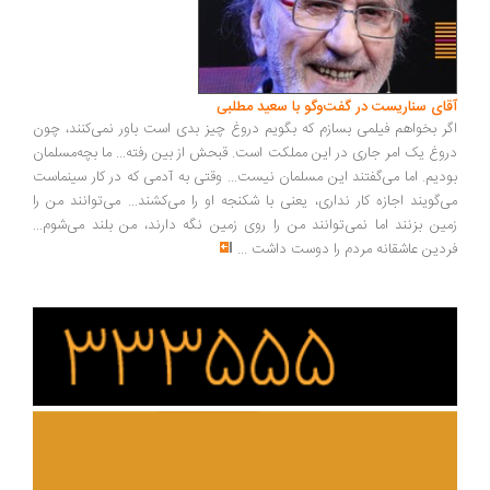
ای سناریست در گفت‌وگو با سعید مطلبی
ر بخواهم فیلمی بسازم که بگویم دروغ چیز بدی است باور نمی‌کنند، چون
وغ یک امر جاری در این مملکت است. قبحش از بین رفته... ما بچه‌مسلمان
دیم. اما می‌گفتند این مسلمان نیست... وقتی به آدمی که در کار سینماست
‌گویند اجازه کار نداری، یعنی با شکنجه او را می‌کشند... می‌توانند من را
ین بزنند اما نمی‌توانند من را روی زمین نگه دارند، من بلند می‌شوم...
دین عاشقانه مردم را دوست داشت
...