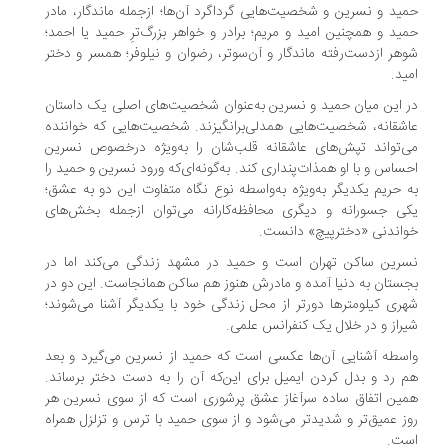
ید و نسرین و شخصیت‌هایی گرداگرد آن‌ها؛ ازجمله ماندگار، مادر
ید و همچنین امید و مریم؛ برادر و خواهر بزرگ‌ترِ حمید یا احمد؛
هر ازدست‌رفته ماندگار و آن‌سوتر، رضوان و نیلوفر؛ همسر و دختر
ید.
 این میان حمید و نسرین به‌عنوان شخصیت‌های اصلی یک داستان
شقانه، شخصیت‌هایی همدلی‌برانگیزند. شخصیت‌هایی که خواننده
‌تواند تپش‌های عاشقانه قلب‌شان را به‌ویژه درخصوص نسرین
ساس و با او همذات‌پنداری کند. به‌گونه‌ای‌که ورود نسرین و حمید را
 حریم یکدیگر به‌ویژه به‌واسطه نوع نگاه متفاوت این دو به عشق؛
ی جسورانه و دیگری محافظه‌کارانه می‌توان ازجمله بخش‌های
اندنی «دخترپیچ» دانست.
رین ساکن تهران است و حمید در مشهد زندگی می‌کند اما در
ستان به دنیا آمده و مادرش هنوز هم ساکن همانجاست. این دو در
ری کیلومترها دورتر از محل زندگی خود با یکدیگر آشنا می‌شوند؛
راز و در خلال یک کنفرانس علمی.
سطه آشنایی آن‌ها عکسی است که حمید از نسرین می‌گیرد و بعد
 رد و بدل کردن ایمیل برای این‌که آن را به دست دختر برساند.
ین اتفاق ساده سرآغاز عشق پرشوری است که از سوی نسرین هر
ز عمیق‌تر و شدیدتر می‌شود و از سوی حمید با ترس و تزلزل همراه
ست.