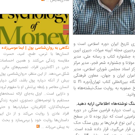
شادی‌هایش
...
 تاریخ ایران دوره اسلامی است و
نگاهی به روان‌شناسی پول | ایما موسی‌زاده
بیری مجله آیینه میراث، دبیری آیین
انسان‌ها با ترس، طمع، امید، حسرت و
جشنواره کتاب و رسانه ملی، مدیر
مقایسه زندگی می‌کنند و همین احساسات،
انا و جشنواره شعر فجر، مدیر مرکز
حتی در آگاه‌ترین افراد، تصمیم‌های مالی ر
کز اسناد مجلس شورای اسلامی، مدیر
شکل می‌دهد. از این منظر، «روان‌شناسی پول
ران ایران و جهان، معاون فرهنگی
بیش از آنکه درباره پول باشد، کتابی دربار
موسسه خانه کتاب، مدیر روابط‌عمومی نمایشگاه بین‌المللی کتاب تهران(دوره 21 تا
انسان معاصر و رابطه پرتنش او با مفهوم ثرو
ریخ صفویه به روایت سنگ‌نبشته‌ها» با
و دارایی است... اوزل به‌جای ارائه نسخه‌ها
انید:
مستقیم یا توصیه‌های دستوری، تجربه زندگی
نگ نوشته‌ها» اطلاعاتی ارایه دهید.
سرمایه‌گذاران، کارآفرینان، میلیاردرها و حت
ی است درباره فرامین سنگی در دوره
افراد عادی را روایت می‌کند و از دل این
امینی است که نیاز بوده تا در سطح
داستان‌ها روایت خود را برمی‌سازد و بحث ر
ن این نوع فرمان‌ها بر روی سنگ حک
به پیش می‌راند
...
رار می‌گیرد، قرار داده شده است.