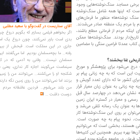
برخی مساجد سنگ‌نوشته‌هایی وجود
است که اینها همه شامل سنگ‌نوشته
 سنگ نوشته‌ها» منظور ما فرمان‌های
دم یا مردم یک منطقه صادر می‌شدند.
آقای سناریست در گفت‌وگو با سعید مطلبی
ی اینکه مردم از فرمانی مطلع باشند،
اگر بخواهم فیلمی بسازم که بگویم دروغ چی
اریخ‌دار بودند. سنگ‌نوشته‌ها ممکن
بدی است باور نمی‌کنند، چون دروغ یک امر
کتاب عمدتا فرامین سنگی با مضامین
جاری در این مملکت است. قبحش از بین
رفته... ما بچه‌مسلمان بودیم. اما می‌گفتند ای
مسلمان نیست... وقتی به آدمی که در کار
اریخی غنا ببخشند؟
گ درج می‌شود برای پژوهشگر و مورخ
سینماست می‌گویند اجازه کار نداری، یعنی ب
 این است که به چه زبانی پیام بر
شکنجه او را می‌کشند... می‌توانند من را زمی
ی کشور ما که دارای تعدد گویش و
بزنند اما نمی‌توانند من را روی زمین نگه دارند
چه زبانی به عنوان زبان معیار قرار
من بلند می‌شوم... فردین عاشقانه مردم را
 نشان می‌دهد در چهارصد سال قبل
دوست داشت
...
رسمی و معیار در گستره ایران زمین
ها به عنوان یک رسانه تلقی می‌شد و
می‌توان بر روی این سنگ‌نوشته‌ها کار
است، نحوه پیام به چه صورت است.
سانی هستند، بخشی است که می‌توانیم
ن‌ها بهره ببریم. همچنین این کتیبه‌ها
 یک فرمان در جامعه چگونه بوده است،