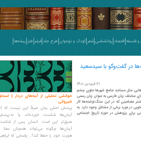
و فلسفه
اقتصاد
روانشناسی
شعر
کودک و نوجوان
طرح جلد
فیلم
طنز
ریشه‌ها
ها در گفت‌وگو با سیدسعید
21 فروردین 1401
‌هایی مثل مساجد جامع شهرها جلوی چشم
خوانشی تحلیلی از آینه‌های دردار | اسحاق
های مختلف زبان فارسی به عنوان زبان رسمی
شیروانی
شتر مضامینی که در این سنگ‌نوشته‌ها کار
بی در مورد برخی از مشاغل وجود دارد. به
پرسش اصلی رمان صرفاً این نیست که آیا
می برای پژوهش در حوزه تاریخ اجتماعی
آرمان‌ها شکست خورده‌اند یا نه.پرسش
عمیق‌تر این است: انسان پس از شکست
آرمان‌ها چگونه می‌تواند همچنان معنا و
هویت خود را حفظ کند؟... پاسخی که ابراهی