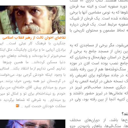
عمدتا این مکان‌ها مساجد جامع در شهرهای مختلف هستند. کتاب دارای 114 سنگ
دوره صفویه است و البته سه فرمان
وها که به نوعی مضامین آنها با برخی
استفاده شده است. یک فرمان از شیبک
 صفویه مرتبط است. یک فرمان درباره
 لحاظ مضمون و محتوای تاریخی با
تقاضای اخوان ثالث از رهبر انقلاب اسلامی
جنگیدن با فرهنگ کار عبثی است... این
می‌شود، مگر برخی از مساجدی که به
برادران آریایی ما و برادران وایکینگ، مثل اینک
ین زمان از مسجد جامع به برخی از
سحرخیزتر از ما بوده‌اند و رفته‌اند جاهای خو
خ در استان چهارمحال و بختیاری که
دنیا مسکن کرده‌اند... ما همین چیزها را
جامع نصب بوده است الان در موزه
نداریم. کسی نداریم از ما انتقاد بکند... استالی
نگ‌نوشته‌ها هم از بین رفته باشند
با وجود اینکه خودش گرجی بود، می‌خواست
ه در جاده سوادکوه برای تعریض راه
یک نسخه خطی در کراسه المعی به آن
در گرجستان نیز همه روسی حرف بزنند...من
. دیگری مسجد صاحب‌الامر تبریز در
میرم رو میندازم پیش آقای خامنه‌ای، من برا
ه عثمانی‌ها در تبریز حضور داشتند و
خودم رو نینداخته‌ام برای تو و امثال تو میر
تیبه آنجا از بین رفته بود، ولی در
رو میندازم... به شرطی که شماها برگردید د
مملکت خودتان خدمت کنید
...
ند؟
ع‌ها باشد، از دوران‌های مختلف
ها، سنگ‌قبرها، بناهای یادبودی جزو