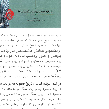
سیدسعید میرمحمدصادق، دانش‌آموخته دکتری
مدیریت طرح و برنامه شبکه جهانی جام جم، سرد
بزرگداشت حامیان نسخ خطی، دبیری ده دوره 
روابط‌عمومی همایش هشتصدمین سال ولادت مول
پژوهش و معاون پژوهشی کتابخانه، موزه و مر
روابط‌عمومی نخستین همایش بین‌المللی شاع
23) و... را به عهده داشته است. درباره «تا
وی گفت‌و‌گویی انجام داده‌ایم که در ادامه می‌خو
در ابتدا درباره کتاب «تاریخ صفویه به روایت س
«تاریخ صفویه به روایت سنگ نوشته‌ها» کتاب
صفویه که بر روی سنگ منقور شده و درباره فر
جامعه به اطلاع عموم رسانده شود و برای همی
شده و در مکان‌هایی که جلوی چشم مخاطبین ق