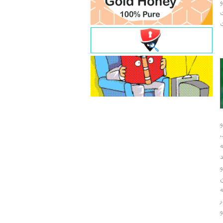
و
ت
ت
و
و
ر