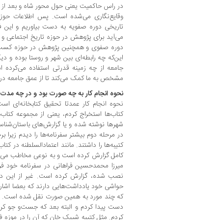
در راس حاکمیت یعنی حول محور شاه و بعد از ش
وقایع‌نگاری می‌شده است. پس اطلاعات حوزه ا
تاریخی دوره صفویه به دست بیاوریم و این ف
می‌آید برای پژوهش در حوزه تاریخ اجتماعی و
دوره صفوی و همچنین پژوهش در حوزه کسب و ک
این‌که چه رابطه‌ای بین شهر و روستا بوده و د
جامعه از چه زمینه قدرتی استفاده می‌کرده 
مشخص به ما کمک می‌کند تا از عمق جامعه در د
نحوه انجام کار به چه صورت بود و در چه مدت 
نحوه انجام کار عمدتا تحقیق کتابخانه‌ای است
کتاب‌ها استخراج کردم، یعنی از مجموعه کتاب‌
شهرها نوشته شده و یا گزارش‌های باستان‌شناس
در مرحله دوم بیشتر سفرنامه‌ها را دیدم زیرا بر
کتیبه‌ها را داشتند. مانند اعتمادالسلطنه در کتا
کامل گزارش کرده است و به نوعی مخاطب می‌توا
میرزا محمدحسین فراهانی در سفرنامه خود فر
نصب شده، گزارش کرده است. غیر از این د
حواشی خود یادداشت‌هایی دارند که بعضا اشار
که چند مورد به همین صورت نقل شده است. ب
دست پیدا کردم و البته بعد که جست‌و جو کر
کردم. مثل کتیبه شیبک خان که آن را در موزه 