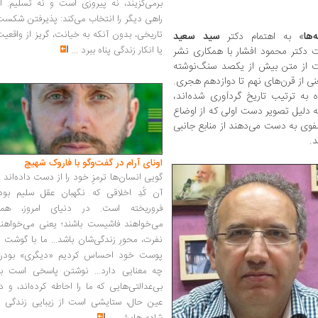
برمی‌گزیند، نه پیروزی است و نه تسلیم. ا
راهی دیگر را انتخاب می‌کند: پذیرفتن شکس
تاریخی، بدون آنکه به خیانت، گریز از واقعی
ها
» به اهتمام دکتر
سید سعید
یا انکار زندگی پناه ببرد
...
ت دکتر محمود افشار با همکاری نشر
 از متن بیش از یکصد سنگ‌نوشته
نی از قرن‌های نهم تا دوازدهم هجری.
ه به ترتیب تاریخ گردآوری شده‌اند،
به‌ دلیل تصویر دست اولی که از اوضاع
فوی به دست می‌دهند از منابع جانبی
د.
اونای آرام در گفت‌وگو با فاروک شهیچ‭
گویی انسان‌ها ترمزِ خود را از دست داده‌اند 
آن کُدِ اخلاقی که نگهبان عقل سلیم بود،
فروریخته است. در دنیای امروز، همه
می‌خواهند فاشیست باشند؛ یعنی می‌خواهند
نفرت، محورِ زندگی‌شان باشد... ما با گوشت 
پوست خود احساس کردیم «دیگری» بودن
چه معنایی دارد... نوشتن پاسخی است به
بی‌عدالتی‌هایی که ما را احاطه کرده‌اند، و د
عین حال، ستایشی است از زیبایی زندگی و