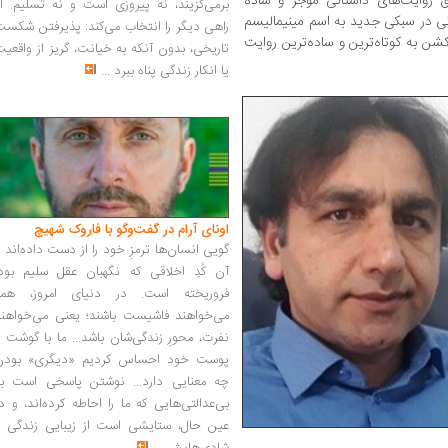
 روایت‌های داستانی موجز و ساده
برمی‌گزیند، نه پیروزی است و نه تسلیم. ا
انی در سبکی جدید به اسم مینیمالیسم
راهی دیگر را انتخاب می‌کند: پذیرفتن شکس
ن به کوتاه‌ترین و ساده‌ترین روایت
تاریخی، بدون آنکه به خیانت، گریز از واقعی
یا انکار زندگی پناه ببرد
...
اونای آرام در گفت‌وگو با فاروک شهیچ‭
گویی انسان‌ها ترمزِ خود را از دست داده‌اند 
آن کُدِ اخلاقی که نگهبان عقل سلیم بود،
فروریخته است. در دنیای امروز، همه
می‌خواهند فاشیست باشند؛ یعنی می‌خواهند
نفرت، محورِ زندگی‌شان باشد... ما با گوشت 
پوست خود احساس کردیم «دیگری» بودن
چه معنایی دارد... نوشتن پاسخی است به
بی‌عدالتی‌هایی که ما را احاطه کرده‌اند، و د
عین حال، ستایشی است از زیبایی زندگی و