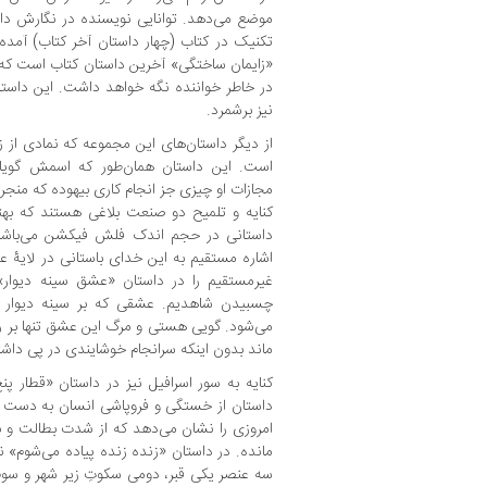
موضع می‌دهد. توانایی نویسنده در نگارش داست
تکنیک در کتاب (چهار داستان آخر کتاب) آمده ک
«زایمان ساختگی» آخرین داستان کتاب است که 
در خاطر خواننده نگه خواهد داشت. این داستان
نیز برشمرد.
از دیگر داستان‌های این مجموعه که نمادی از
است. این داستان همان‌طور که اسمش گویا
مجازات او چیزی جز انجام کاری بیهوده که منج
کنایه و تلمیح دو صنعت بلاغی هستند که به
داستانی در حجم اندک فلش فیکشن می‌باشند.
اشاره مستقیم به این خدای باستانی در لایۀ عم
غیرمستقیم را در داستان «عشق سینه دیوار» 
چسبیدن شاهدیم. عشقی که بر سینه دیوار 
می‌شود. گویی هستی و مرگ این عشق تنها بر ر
ماند بدون اینکه سرانجام خوشایندی در پی داشت
کنایه به سور اسرافیل نیز در داستان «قطار پ
داستان از خستگی و فروپاشی انسان به دست بد
امروزی را نشان می‌دهد که از شدت بطالت و
مانده. در داستان «زنده زنده پیاده می‌شوم» نی
سه عنصر یکی قبر، دومی سکوتِ زیر شهر و سوم 