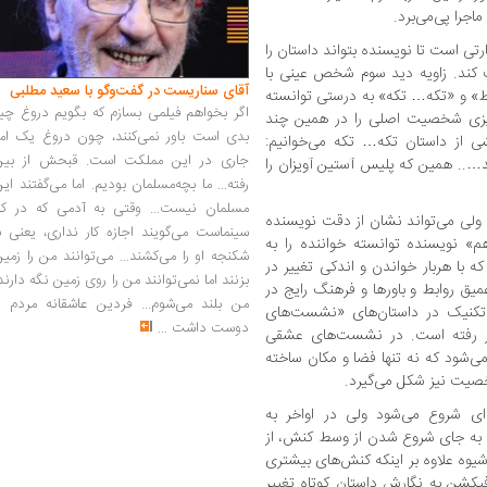
جرا پی‌می‌برد.
رتی است تا نویسنده بتواند داستان را
ت کند. زاویه دید سوم شخص عینی با
آقای سناریست در گفت‌وگو با سعید مطلبی
خط» و «تکه… تکه» به ‌درستی توانسته
اگر بخواهم فیلمی بسازم که بگویم دروغ چی
ریزی شخصیت اصلی را در همین چند
بدی است باور نمی‌کنند، چون دروغ یک امر
از داستان تکه… تکه می‌خوانیم:
جاری در این مملکت است. قبحش از بین
….. همین که پلیس آستین آویزان را
رفته... ما بچه‌مسلمان بودیم. اما می‌گفتند ای
مسلمان نیست... وقتی به آدمی که در کار
ولی می‌تواند نشان از دقت نویسنده
سینماست می‌گویند اجازه کار نداری، یعنی ب
» نویسنده توانسته خواننده را به
شکنجه او را می‌کشند... می‌توانند من را زمی
ه با هربار خواندن و اندکی تغییر در
بزنند اما نمی‌توانند من را روی زمین نگه دارند
میق روابط و باورها و فرهنگ رایج در
من بلند می‌شوم... فردین عاشقانه مردم را
تکنیک در داستان‌های «نشست‌های
دوست داشت
...
ر رفته ‌است. در نشست‌های عشقی
‌شود که نه تنها فضا و مکان ساخته
صیت نیز شکل می‌گیرد.
ای شروع می‌شود ولی در اواخر به
ه به ‌جای شروع شدن از وسط کنش، از
وه علاوه بر اینکه کنش‌های بیشتری
یکشن به نگارش داستان کوتاه تغییر