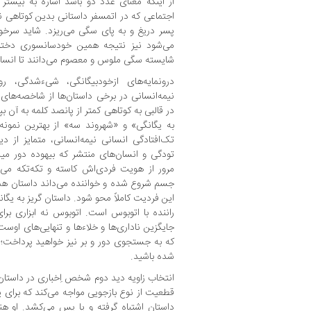
از اینکه معنای عدد دو باشد اشاره به بیشتر
اجتماعی که در اتمسفر داستانی بدین کوتاهی 
پسر دریغ و به پای سگی می‌ریزد. شاید سرخو
می‌شود نیز نتیجه همین خودسانسوری دختر
شایسته سگی ملوس و معصوم می‌دانند تا انسان
درونمایه‌های ازخودبیگانگی، شیء‌شدگی، 
نیمه‌انسانی در برخی داستان‌ها از شاخصه‌ها
در قالبی به کوتاهی کمتر از پانصد کلمه به آن ب
به یگانگی» و «شهروند سه» از بهترین نمون
تک‌افتادگی انسانی نیمه‌انسانی، متمایز از 
تودگی و انسان‌های منتشر که بیهوده دور مید
مرور از هویت فردی‌اش کاسته و تکه‌تکه می‌ش
جسم شروع شده و خواننده می‌داند داستان همچ
این فردیت کاملاً محو شود. داستان گریز به یگان
راننده با اتوبوس است. اتوبوس نه ابزاری بر
جایگزین ناداری‌ها و خلاءها و تنهایی‌های اوست
که به جستجوی دور و بر نیز خواهید پرداخت؛ ب
شده باشید.
انتخاب زاویه دید دوم شخص اِخباری در داستان 
قطعیت از نوع بازجویی مواجه می‌کند که برای
داستان اشتباه گرفته و پا پس می‌کشد. او هن