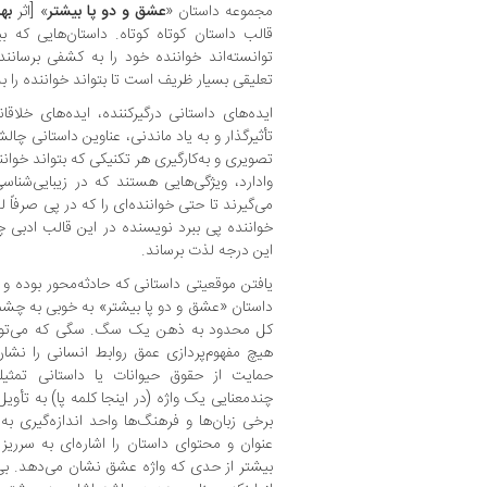
مجموعه داستان «
عشق و دو پا بیشتر
» [اثر
بهر
قالب داستان کوتاه کوتاه. داستان‌هایی که 
توانسته‌اند خواننده خود را به کشفی برسانند
تعلیقی بسیار ظریف است تا بتواند خواننده را ب
ایده‌های داستانی درگیرکننده، ایده‌های خلاقا
تأثیرگذار و به یاد ماندنی، عناوین داستانی چالش‌
تصویری و به‌کارگیری هر تکنیکی که بتواند خوان
وادارد، ویژگی‌هایی هستند که در زیبایی‌شن
می‌گیرند تا حتی خواننده‌ای را که در پی صرفاً 
خواننده پی ‌ببرد نویسنده در این قالب ادبی چه 
این درجه لذت برساند.
یافتن موقعیتی داستانی که حادثه‌محور بوده و ک
داستان «عشق و دو پا بیشتر» به ‌خوبی به چشم م
کل محدود به ذهن یک سگ. سگی که می‌توان
هیچ مفهوم‌پردازی عمق روابط انسانی را نشان
حمایت از حقوق حیوانات یا داستانی تمثیل
چندمعنایی یک واژه (در اینجا کلمه پا) به تأوی
برخی زبان‌ها و فرهنگ‌ها واحد اندازه‌گیری ب
عنوان و محتوای داستان را اشاره‌ای به سرر
بیشتر از حدی که واژه عشق نشان می‌دهد. بی‌