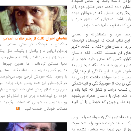
 بودن داشته باشد. بر اساس استبداد
نشان داده شده، دختر عشق خود را از
ردگی‌های عشقی که در جوانان دیده
ان باشد. دخترانی که عشق خود را
ی که به فریب آنها دست بزند.
روابط سرد و متظاهرانه و انسانی
تقاضای اخوان ثالث از رهبر انقلاب اسلامی
ی این کتاب است که نویسنده توانسته
جنگیدن با فرهنگ کار عبثی است... این
پرازد. داستان‌های «تکه…. تکه»، «گریز
برادران آریایی ما و برادران وایکینگ، مثل اینک
ه‌های آن هستند. تکه… تکه داستان
سحرخیزتر از ما بوده‌اند و رفته‌اند جاهای خو
دیگران، کسی که سعی دارد خود را از
دنیا مسکن کرده‌اند... ما همین چیزها را
انی می‌چرخند جدا نگه دارد ولی به
نداریم. کسی نداریم از ما انتقاد بکند... استالی
ود. هرچند این تکه‌گی از چندپارگی
با وجود اینکه خودش گرجی بود، می‌خواست
نان ادامه خواهد داشت تا زمانی که
در گرجستان نیز همه روسی حرف بزنند...من
گی روایت از خودبیگانگی و الینه‌شدگی
ای کسب درآمد و شغل که تنها پناه و
میرم رو میندازم پیش آقای خامنه‌ای، من برا
. شما چنان با داستان همراه می‌شوید
خودم رو نینداخته‌ام برای تو و امثال تو میر
ه دنبال چیزی که خودتان با آن الینه
رو میندازم... به شرطی که شماها برگردید د
مملکت خودتان خدمت کنید
...
«انداختن زندگی» خواننده را با نوعی
 یک لحظه خواننده خود را با شخصیت
وز از این ضربه نرم هشیار نشده که