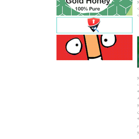
و
ت
ت
و
و
ر