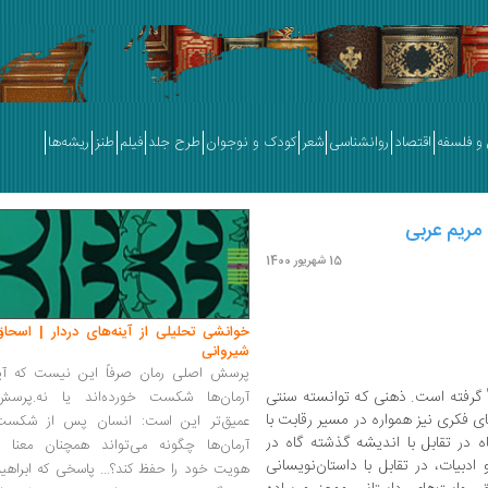
و فلسفه
اقتصاد
روانشناسی
شعر
کودک و نوجوان
طرح جلد
فیلم
طنز
ریشه‌ها
 مریم عربی
15 شهریور 1400
خوانشی تحلیلی از آینه‌های دردار | اسحاق
شیروانی
پرسش اصلی رمان صرفاً این نیست که آیا
 گرفته ‌است. ذهنی که توانسته سنتی
آرمان‌ها شکست خورده‌اند یا نه.پرسش
ی فکری نیز همواره در مسیر رقابت با
عمیق‌تر این است: انسان پس از شکست
ه در تقابل با اندیشه گذشته گاه در
آرمان‌ها چگونه می‌تواند همچنان معنا و
دبیات، در تقابل با داستان‌نویسانی
هویت خود را حفظ کند؟... پاسخی که ابراهی