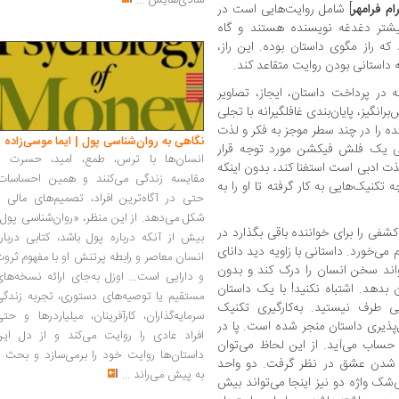
شادی‌هایش
...
ام فرامهر
] شامل روایت‌هایی است در
بیشتر دغدغه نویسنده هستند و گاه
 که راز مگوی داستان بوده. این راز،
ه داستانی بودن روایت متقاعد کند.
نه در پرداخت داستان، ایجاز، تصاویر
برانگیز، پایان‌بندی غافلگیرانه با تجلی
نده را در چند سطر موجز به فکر و لذت
نگاهی به روان‌شناسی پول | ایما موسی‌زاده
اسی یک فلش فیکشن مورد توجه قرار
انسان‌ها با ترس، طمع، امید، حسرت و
لذت ادبی است استغنا کند، بدون اینکه
مقایسه زندگی می‌کنند و همین احساسات،
تکنیک‌هایی به‌ کار گرفته تا او را به
حتی در آگاه‌ترین افراد، تصمیم‌های مالی ر
شکل می‌دهد. از این منظر، «روان‌شناسی پول
شفی را برای خواننده باقی بگذارد در
بیش از آنکه درباره پول باشد، کتابی دربار
ی‌خورد. داستانی با زاویه دید دانای
انسان معاصر و رابطه پرتنش او با مفهوم ثرو
د سخن انسان را درک کند و بدون
و دارایی است... اوزل به‌جای ارائه نسخه‌ها
 بدهد. اشتباه نکنید! با یک داستان
مستقیم یا توصیه‌های دستوری، تجربه زندگی
ی طرف نیستید. به‌کارگیری تکنیک
سرمایه‌گذاران، کارآفرینان، میلیاردرها و حت
ل‌پذیری داستان منجر شده ‌است. پا در
افراد عادی را روایت می‌کند و از دل این
ه حساب می‌آید. از این لحاظ می‌توان
داستان‌ها روایت خود را برمی‌سازد و بحث ر
یز شدن عشق در نظر گرفت. دو واحد
به پیش می‌راند
...
شک واژه دو نیز اینجا می‌تواند بیش