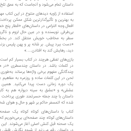
داستان تمام می‌شود و آنجاست که به عمق تلخ ما
استفاده از زاویه دیدهای متنوع در این کتاب مها
به بهترین و تأثیرگذارترین شکل ممکن پرداخ
افعال وجه التزامی در داستان‌های «قطار پنج 
بی‌طرفی نویسنده و در عین حال لزوم و ناگ
سطر به مخاطب خویش منتقل کند. در بخشی 
«دست ببرد پیش. بر شانه پر و پهن پلیس بزند
دید، رهایش کند به افتادن….»
بازی‌های لفظی هرچند در کتاب بسیار کم است 
در کلمات باشد. در داستان چندسطری «در هم
چندگانگی مفهوم برخی واژه‌ها برساند به‌طوری ک
لحن در این کلمات ساده و روزمره به مفاهیم ع
یک دوره زمانی دست پیدا می‌کنید. همین 
عشقی» و «عشق به سینه دیوار» هم به‌ کا
داستان با چند جمله حسرتمند طوری پرداخت می
شده که اتمسفر حاکم بر شهر و حال و هوای شخ
کتاب با داستان‌های کوتاه کوتاه یک صفحه‌
داستان‌های کوتاه چند صفحه‌ای برمی‌خوریم ک
یک صحنه قبل کنش اصلی آغاز می‌شوند. این شی
در داستان رقم می‌زند از شیوه نگارش فلش ف