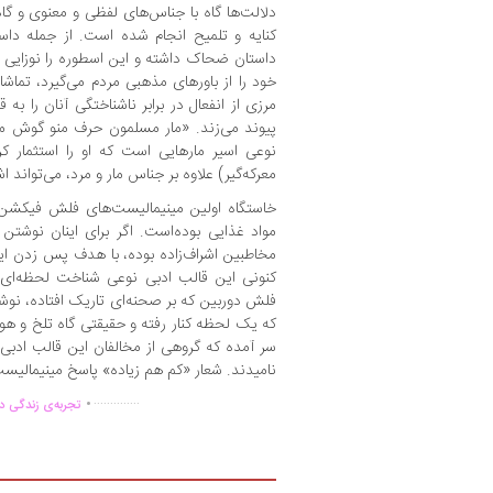
دلالت‌ها گاه با جناس‌های لفظی و معنوی و گاه 
کنایه و تلمیح انجام شده است. از جمله داست
داستان ضحاک داشته و این اسطوره را نوزای
خود را از باورهای مذهبی مردم می‌گیرد، تما
مرزی از انفعال در برابر ناشناختگی آنان را ب
پیوند می‌زند. «مار مسلمون حرف منو گوش می‌ک
نوعی اسیر مارهایی است که او را استثمار کر
معرکه‌گیر) علاوه بر جناس مار و مرد، می‌تواند
خاستگاه اولین مینیمالیست‌های فلش فیکشن‌
مواد غذایی بوده‌است. اگر برای اینان نوشتن
مخاطبین اشراف‌زاده بوده، با هدف پس زدن این
کنونی این قالب ادبی نوعی شناخت لحظه‌ای
فلش دوربین که بر صحنه‌ای تاریک افتاده، نوش
که یک لحظه کنار رفته و حقیقتی گاه تلخ و هولنا
سر آمده که گروهی از مخالفان این قالب ادبی ا
نامیدند. شعار «کم هم زیاده» پاسخ مینیمالیست
.
..............
تجربه‌ی زندگی دو