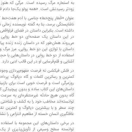
به استعاره مرگ رسیده است. مرگی که هنو
زودتر رسیدنش است. «همه پولو یک‌جا دادم قب
عنوان «قطار پنج‌خط» جناسی با آدم هفت‌خط که
ناشایستگی برسد، بنا به گفته نویسنده زمانی
داشته است. بنابراین داستان در فضای فراواقعی 
در این داستان یک صفحه‌ای دو خط روایی 
می‌روند همان‌طور که در داستان زنده زنده پی
داستان با توازی این دو خط روایی، مرز مرگ
استفاده از دو خط روایی در داستان‌هایی با حج
آشنایی و قلم‌فرسایی او در این قالب ادبی دارد.
در فلش فیکشن نه فرصت مفهوم‌پردازی وجود د
کمترین و رساترین کلمات و گاه دیالوگ پرداخ
روزمرگی است و فرصت خوبی است برای بازبینی
داستان‌های این کتاب ساده و بدون پیچیدگی که
گاه بدون هیچ حادثه غیرمنتظره‌ای به سرعت پ
توانسته‌اند مخاطب خود را به کشف و شناختی ا
چند سطر و با بیشترین دیالوگ و کمترین نقل
غافلگیری انسان خسته از مفاهیم انتزاعی را نش
در برخی داستان‌های این مجموعه با استفاده 
توانسته سطح وسیعی از تأویل‌پذیری از یک د