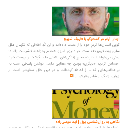
ونای آرام در گفت‌وگو با فاروک شهیچ
یی انسان‌ها ترمزِ خود را از دست داده‌اند و آن کُدِ اخلاقی که نگهبان عقل
یم بود، فروریخته است. در دنیای امروز، همه می‌خواهند فاشیست باشند؛
نی می‌خواهند نفرت، محورِ زندگی‌شان باشد... ما با گوشت و پوست خود
ساس کردیم «دیگری» بودن چه معنایی دارد... نوشتن پاسخی است به
‌عدالتی‌هایی که ما را احاطه کرده‌اند، و در عین حال، ستایشی است از
بایی زندگی و شادی‌هایش
...
اهی به روان‌شناسی پول | ایما موسی‌زاده
سان‌ها با ترس، طمع، امید، حسرت و مقایسه زندگی می‌کنند و همین