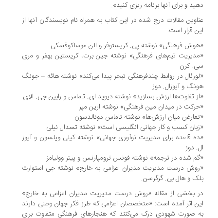
ید و برای آنها برنامه ریزی کنید».
اوین مقالات درج شده در این کتاب به همراه نام نویسندگان آنها از
ن قرار است:
وش فرهنگی» نوشته پی. کریستوفر و الن موساکوفسکی
دیریت تیم‌های فرهنگی» نوشته جین برت، کریستین بهفر و مری
. کرن
ورئال در روابط چندفرهنگی تبحر پیدا می‌کند» نوشته هائه – جونگ
نگ و آیوزال. دوز
ز تفاوت‌ها ارزش بسازید» نوشته دیوید ای. تاماس و رابین جی. الای
رکت در میدان مین فرهنگی» نوشته ارین میِر
عارض میان ارزش‌ها» نوشته تاماس دونالدسون
بان کسب و کار جهانی انگلیسی است» نوشته تسدال نیلی
ه قاعده برای مدیریت نوآوری جهانی» نوشته کیلی ویلسون و آیوز
. دوز
م شده در ترجمه» نوشته فونس ترومپارنس و پیتر وولیامز
وش درست مدیریت مدیران اعزامی به خارج» نوشته جی استوارت
ک و هال بی. گرگرسن.
 بخشی از مقاله «روش درست مدیریت مدیران اعزامی به خارج»
ن اثر آمده است: «متخصصان اعزامی که طرز فکر جهان وطنی دارند
 صورت شهودی درک می‌کنند که هنجارهای فرهنگی متفاوت برای