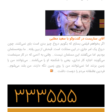
ای سناریست در گفت‌وگو با سعید مطلبی
ر بخواهم فیلمی بسازم که بگویم دروغ چیز بدی است باور نمی‌کنند، چون
وغ یک امر جاری در این مملکت است. قبحش از بین رفته... ما بچه‌مسلمان
دیم. اما می‌گفتند این مسلمان نیست... وقتی به آدمی که در کار سینماست
‌گویند اجازه کار نداری، یعنی با شکنجه او را می‌کشند... می‌توانند من را
ین بزنند اما نمی‌توانند من را روی زمین نگه دارند، من بلند می‌شوم...
دین عاشقانه مردم را دوست داشت
...