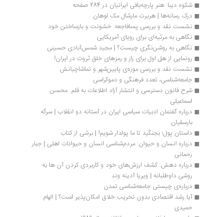
شکوه دیبا: هنر پارچه‌بافی ایرانیان در 284 صفحه
درک رسانه‌ها | هربرت مارشال مک لوهان
نشست نقد و بررسی پسافاجعه: خشونت و بازساختن خود
نگاهی به مرثیه‌ای برای رویای آمریکایی
نگاهی به روشن‌نگری چیست؟ | مجید شمس‌آبادی حسینی
رونمایی از هل اول برای راز و رمزهای خلق ثروت در ایران!
نشست نقد و بررسی موزه‌ی پایین‏‌شهر و تماشاچیانش
جامعه‌شناسی، تعدد فرهنگی و دموکراسی
شرح قانون دسترسی و انتشار آزاد اطلاعات به قلم  محسن 
اسماعیلی
درباره گفتمان ادبیات سیاسی ایران در آستانه دو انقلاب | سرگه 
بارسقیان
داستان پول؛ بجنگید تا ما پولدار شویم! | برشی از کتاب
درباره انسان و حیوان: مردم‌شناسی انسان و حیوانات اهلی | جبار 
رحمانی
درباره دهش: کشف ارزش‌های خود و کاربردی کردن آن ها به 
روشی داوطلبانه | ویریا آدینه وند
درباره‌ی چیستی جامعه‌شناسی تمدن
آیا رشد اقتصادی بدون تخریب خلاق امکان‌پذیر است؟ | الهام 
حمیدی