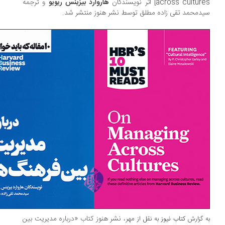
across cultu] اثر نویسندگان
هاروارد بیزینس ریویو
و ترجمه
دمحمد تقی زاده مطلق توسط نشر هنوز منتشر شد.
مهر، نشر هنوز کتاب «درباره مدیریت بین
 گزارش
کتاب نیوز
به نقل از