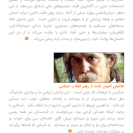
ساسات، حتی در آگاه‌ترین افراد، تصمیم‌های مالی را شکل می‌دهد. از این
ظر، «روان‌شناسی پول» بیش از آنکه درباره پول باشد، کتابی درباره انسان
اصر و رابطه پرتنش او با مفهوم ثروت و دارایی است... اوزل به‌جای ارائه
خه‌های مستقیم یا توصیه‌های دستوری، تجربه زندگی سرمایه‌گذاران،
رآفرینان، میلیاردرها و حتی افراد عادی را روایت می‌کند و از دل این
ستان‌ها روایت خود را برمی‌سازد و بحث را به پیش می‌راند
...
اضای اخوان ثالث از رهبر انقلاب اسلامی
گیدن با فرهنگ کار عبثی است... این برادران آریایی ما و برادران وایکینگ،
ل اینکه سحرخیزتر از ما بوده‌اند و رفته‌اند جاهای خوب دنیا مسکن
ده‌اند... ما همین چیزها را نداریم. کسی نداریم از ما انتقاد بکند... استالین با
ود اینکه خودش گرجی بود، می‌خواست در گرجستان نیز همه روسی
ف بزنند...من میرم رو میندازم پیش آقای خامنه‌ای، من برای خودم رو
نداخته‌ام برای تو و امثال تو میرم رو میندازم... به شرطی که شماها برگردید
 مملکت خودتان خدمت کنید
...