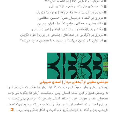
ما مردم... یا فانوس جادو در انقلاب سال 1989
شنیدن شهر برای تغییر فهم ما از شهرسازی
مروری بر نابرابری با ما چه می‌کند | پیام حیدرقزوینی
مروری بر اقتصاد در میدان عمل | حسین انتظامی
نگاه چینی به همکاری جامع 25 ساله ایران و چین
نگاهی به واژگونه‌خوانی استبداد ایرانی | فرجاد ناطقی
مروری بر دگرگونی در طبقه‌های اجتماعی در ایران | جواد لگزیان
آیا گوگل ما را کودن می‌کند؟ یا اینترنت با مغزهای ما چه می‌کند؟
انشی تحلیلی از آینه‌های دردار | اسحاق شیروانی
سش اصلی رمان صرفاً این نیست که آیا آرمان‌ها شکست خورده‌اند یا
.پرسش عمیق‌تر این است: انسان پس از شکست آرمان‌ها چگونه می‌تواند
چنان معنا و هویت خود را حفظ کند؟... پاسخی که ابراهیم برمی‌گزیند، نه
روزی است و نه تسلیم. او راهی دیگر را انتخاب می‌کند: پذیرفتن شکست
ریخی، بدون آنکه به خیانت، گریز از واقعیت یا انکار زندگی پناه ببرد
...