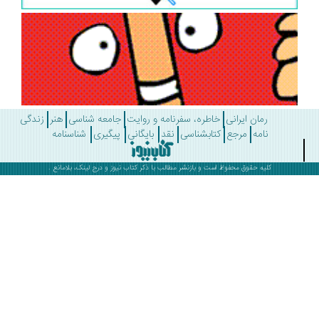
رمان ایرانی
خاطره، سفرنامه و روایت
جامعه شناسی
هنر
زندگی
نامه
مرجع
کتابشناسی
نقد
بایگانی
پیگیری
شناسنامه
کلیه حقوق محفوظ است و بازنشر مطالب با ذکر
کتاب نیوز
و درج لینک، بلامانع .