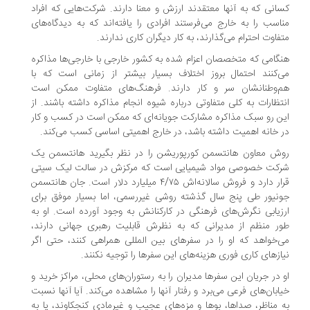
انی که به آنها معتقدند ارزش و معنا دارند. شرکت‌هایی که افراد
اسب را به خارج می‌فرستند افرادی را یافته‌اند که به دیدگاه‌های
فاوت احترام می‌گذارند، به کار دیگران کاری ندارند.
گامی که متخصصان اعزام شده به کشور خارجی با خارجی‌ها مذاکره
‌کنند احتمال بروز اختلاف بسیار بیشتر از زمانی است که با
‌وطنانشان سر و کار دارند. فرهنگ‌های متفاوت ممکن است
تظارات به کلی متفاوتی درباره شیوه انجام مذاکره داشته باشند. از
ن رو سبک مذاکره مشارکت جویانه‌ای که ممکن است در کسب و کار
 خانه اهمیت داشته باشد، در خارج اهمیتی اساسی کسب می‌کند.
ش معاون هانتسمن کورپوریشن را در نظر بگیرید هانتسمن یک
کت خصوصی مواد شیمیایی است که مرکزش در سالت لیک سیتی
قرار دارد و فروش سالانه‌اش ۴/۷۵ میلیارد دلار است. جان هانتسمن
نیور طی پنج سال گذشته روشی غیررسمی، اما بسیار موفق برای
زیابی نگرش‌های فرهنگی در کارکنانش به وجود آورده است. او به
ر منظم از مدیرانی که به نظرش قابلیت رهبری جهانی دارند،
‌خواهد که او را در سفرهای بین المللی همراهی کنند، حتی اگر
ازهای کاری فوری هزینه‌های این سفرها را توجیه نکنند.
 در جریان این سفرها مدیران را به رستوران‌های محلی، مراکز خرید و
ابان‌های فرعی می‌برد و رفتار آنها را مشاهده می‌کند. آیا آنها نسبت
 مناظر، صداها، بوها و مزه‌های عجیب و غیرمادی کنجکاوند، یا به