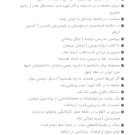
درباره جامعه ما در اندیشه و آثار شهید سید محمدباقر صدر |  رحیم 
بصیری
سیاست در جامعه توده‌ای به ایران رسید
در حاشیه فتیشیسم در موسیقی و واپس‌روی شنیدن |  آیدین 
آریافر
پیرامون تدریس ترازمند | نوگل روحانی
10 کتاب درباره بورس | مرجان ربیعیان 
مروری بر مردان قدرت‌طلب | رویا صدر
نشست نقد و بررسی بنده استاد هستم!
مجموعه پیام دانشجو یا نشریه رسمی سازمان دانشجویان جبهه 
ملی ایران در دهه چهل
اگر این‌ها انسان هستند ما چه هستیم؟ | دیگر دوستی موثر
جامعه ما از نگاه شهید صدر رونمایی شد
دستگاه نظری بلومر نقد شد
یک روایت مردم‌شناسانه و جامعه‌شناختی از پیاده‌روی اربعین
نشست نقد و بررسی قدرت ارتباطات
مروری بر انقلاب در نقطه صفر؛ کارخانگی، بازتولید و مبارزه 
فمینیستی | مریم نورائی نژاد
جنگ و پالایشگاه‌های نفت در اینجا خط مقدم است
چاپ سوم از فرهنگ رنسانس در ایتالیا