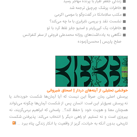
زندگی جعفر طیار با پرنده مهاجر رسید
خاطرات پزشک چرچیل ترجمه شد
مکتب سالامانکا در گفت‌وگو با موسی اکرمی
نشست نقد و بررسی نابرابری با ما چه می‌کند؟
خاطرات یک کپی‌رایتر و استیو جابز غلط کرد با تو
نگاهی به یادداشت‌های روزانه محمد‌علی فروغی از سفر کنفرانس 
صلح پاریس | محسن‌آزموده
انشی تحلیلی از آینه‌های دردار | اسحاق شیروانی
سش اصلی رمان صرفاً این نیست که آیا آرمان‌ها شکست خورده‌اند یا
.پرسش عمیق‌تر این است: انسان پس از شکست آرمان‌ها چگونه می‌تواند
چنان معنا و هویت خود را حفظ کند؟... پاسخی که ابراهیم برمی‌گزیند، نه
روزی است و نه تسلیم. او راهی دیگر را انتخاب می‌کند: پذیرفتن شکست
ریخی، بدون آنکه به خیانت، گریز از واقعیت یا انکار زندگی پناه ببرد
...