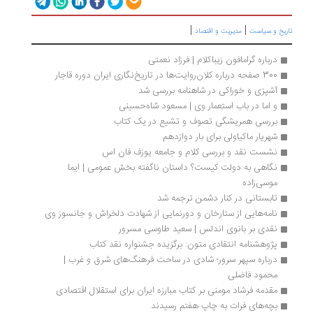
|
|
ریخ و سیاست
مدیریت و اقتصاد
درباره گرامافون زیباکلام | فرزاد نعمتی
300 صفحه درباره کلان‌روایت‌ها در تاریخ‌نگاری ایران دوره قاجار
آشپزی و خوراکی در شاهنامه بررسی شد
و اما در باب استعمار وی | مسعود شاه‏‌حسینی
بررسی همریشگی تصوف و تشیع در یک کتاب
شهریار ماکیاولی برای بار دوازدهم
نشست نقد و بررسی کلام و جامعه یوزف فان اس 
نگاهی به دولت کیست؟ داستان ناگفته بخش عمومی | ایما 
موسی‌زاده
تابستانی در کنار دشمن ترجمه شد
نامه‌هایی از ستارخان و دورنمایی از شهادت دلخراش و جانسوز وی
نقدی بر بانوی اندلس | سعید طاوسی مسرور
پژوهشنامه انتقادی متون: برگزیده جشنواره نقد کتاب
درباره سپهر سرور؛ شادی در ساحت فرهنگ‌های شرق و غرب | 
محمود فاضلی
مقدمه فرشاد مومنی بر کتاب مبارزه ایران برای استقلال اقتصادی
بچه‌های فرات به چاپ هفتم رسیدند