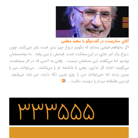
ای سناریست در گفت‌وگو با سعید مطلبی
ر بخواهم فیلمی بسازم که بگویم دروغ چیز بدی است باور نمی‌کنند، چون
وغ یک امر جاری در این مملکت است. قبحش از بین رفته... ما بچه‌مسلمان
دیم. اما می‌گفتند این مسلمان نیست... وقتی به آدمی که در کار سینماست
‌گویند اجازه کار نداری، یعنی با شکنجه او را می‌کشند... می‌توانند من را
ین بزنند اما نمی‌توانند من را روی زمین نگه دارند، من بلند می‌شوم...
دین عاشقانه مردم را دوست داشت
...