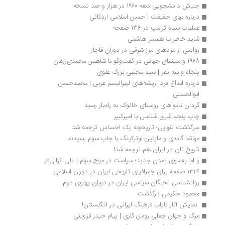
جنبش دانشجویی دهه ۱۹۶۰ در هزار و صد نسخه
درباره بهای حقیقت | حسن اسلامی اردکانی
عملیات سیاه ترامپ در 136 صفحه
شاید خاطرات همسر هاشمی
روایتی از مردهای مرز شرقی در دوران قاجار
1968 و سینمای جهانی در گفت‌وگو با شاهین محمدی‌زرغان
پنجاه و سه نفر | سید مجتبی بزرگ علوی
درباره ابداع فرد: ریشه‌های لیبرالیسم غربی | محمدحسن 
ابوالحسنی
گردان نانواهای روستای خانوک به راه‌یار رسید
چاپ پنجم شرق شناسی با امیرکبیر 
سرگذشت تنهایی؛ تاریخچه یک احساس ترجمه شد
مهاتما گاندی و مارتین لوترکینگ با چاپ سوم رسیدند
تاریخ نان در ایران هم ترجمه شد!
و اما به‌سوی تمدن جدید؛ سیاست در موج سوم | علی غزالی‌فر
۱۳۲۶ صفحه برای جغرافیای تاریخی ایران در دوران اسلامی
روانشناسی نخبگان سیاسی ایران در دوران پهلوی دوم
محمود حکیمی درگذشت
 نمایش آثار نایاب فرهنگ ایرانی در انگلستان! 
مرگ و جهان جعلی رومن‌ گاری | پیام حیدر قزوینی