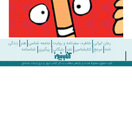
رمان ایرانی
خاطره، سفرنامه و روایت
جامعه شناسی
هنر
زندگی
نامه
مرجع
کتابشناسی
نقد
بایگانی
پیگیری
شناسنامه
کلیه حقوق محفوظ است و بازنشر مطالب با ذکر
کتاب نیوز
و درج لینک، بلامانع .