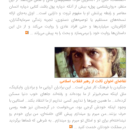
ساسات، حتی در آگاه‌ترین افراد، تصمیم‌های مالی را شکل می‌دهد. از این
ظر، «روان‌شناسی پول» بیش از آنکه درباره پول باشد، کتابی درباره انسان
اصر و رابطه پرتنش او با مفهوم ثروت و دارایی است... اوزل به‌جای ارائه
خه‌های مستقیم یا توصیه‌های دستوری، تجربه زندگی سرمایه‌گذاران،
رآفرینان، میلیاردرها و حتی افراد عادی را روایت می‌کند و از دل این
ستان‌ها روایت خود را برمی‌سازد و بحث را به پیش می‌راند
...
اضای اخوان ثالث از رهبر انقلاب اسلامی
گیدن با فرهنگ کار عبثی است... این برادران آریایی ما و برادران وایکینگ،
ل اینکه سحرخیزتر از ما بوده‌اند و رفته‌اند جاهای خوب دنیا مسکن
ده‌اند... ما همین چیزها را نداریم. کسی نداریم از ما انتقاد بکند... استالین با
ود اینکه خودش گرجی بود، می‌خواست در گرجستان نیز همه روسی
ف بزنند...من میرم رو میندازم پیش آقای خامنه‌ای، من برای خودم رو
نداخته‌ام برای تو و امثال تو میرم رو میندازم... به شرطی که شماها برگردید
 مملکت خودتان خدمت کنید
...