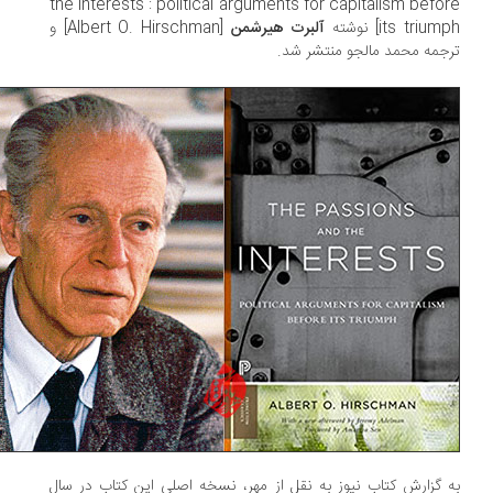
the interests : political arguments for capitalism befo
its triu] نوشته
آلبرت هیرشمن
[Albert O. Hirschman] و
جمه محمد مالجو منتشر شد.
 گزارش کتاب نیوز به نقل از مهر، نسخه اصلی این کتاب در سال