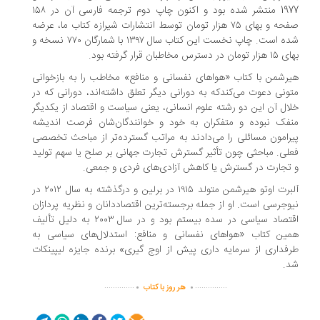
1977 منتشر شده بود و اکنون چاپ دوم ترجمه فارسی آن در ۱۵۸
صفحه و بهای ۷۵ هزار تومان توسط انتشارات شیرازه کتاب ما، عرضه
شده است. چاپ نخست این کتاب سال ۱۳۹۷ با شمارگان ۷۷۰ نسخه و
ن در دسترس مخاطبان قرار گرفته بود.
رشمن با کتاب «هواهای نفسانی و منافع» مخاطب را به بازخوانی
ونی دعوت می‌کندکه به دورانی دیگر تعلق داشته‌اند، دورانی که در
ال آن این دو رشته علوم انسانی، یعنی سیاست و اقتصاد از یکدیگر
فک نبوده و متفکران به خود و خوانندگان‌شان فرصت اندیشه
رامون مسائلی را می‌دادند به مراتب گسترده‌تر از مباحث تخصصی
لی. مباحثی چون تأثیر گسترش تجارت جهانی بر صلح یا سهم تولید
تجارت در گسترش یا کاهش آزادی‌های فردی و جمعی.
آلبرت اوتو هیرشمن متولد ۱۹۱۵ در برلین و درگذشته به سال ۲۰۱۲ در
وجرسی است. او از جمله برجسته‌ترین اقتصاددانان و نظریه پردازان
اقتصاد سیاسی در سده بیستم بود و در سال ۲۰۰۳ به دلیل تألیف
ین کتاب «هواهای نفسانی و منافع: استدلال‌های سیاسی به
فداری از سرمایه داری پیش از اوج گیری» برنده جایزه لیپینکات
.
.
.
..............
...............
هر روز با کتاب