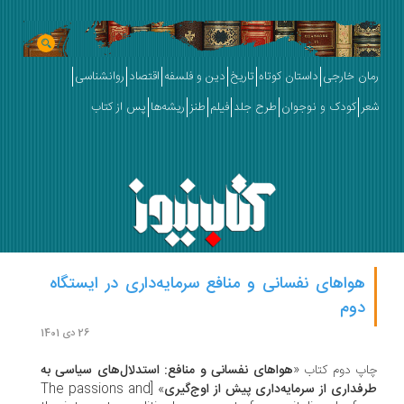
ان خارجی
داستان کوتاه
تاریخ
دین و فلسفه
اقتصاد
روانشناسی
ر
کودک و نوجوان
طرح جلد
فیلم
طنز
ریشه‌ها
پس از کتاب
هواهای نفسانی و منافع سرمایه‌داری در ایستگاه
دوم
26 دی 1401
پ دوم کتاب «
هواهای نفسانی و منافع: استدلال‌های سیاسی به
فداری از سرمایه‌داری پیش از اوج‌گیری
» [The passions and