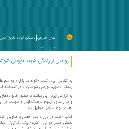
رمان خارجی
داستان کوتاه
تاریخ
دین 
پس از کتاب
روایتی از زندگی شهید نورعلی شوش
به گزارش ایرنا، کتاب «تولد در باران» به قلم ع
زندگی «شهید نورعلی شوشتری» در کتابخانه کل
به گزارش ایرنا، این مراسم با حضور خانواده‌های 
و در راستای ترویج فرهنگ ایثار و شهادت در ای
اهدای لوح سپاس تجلیل شد.
کتاب «تولد در باران» دری فصل با عناوین "تول
خوش حسن‌خوانی"، "شروع یک زندگی"، "مهاجرت
جنگی"، "مهر گرما روی پیشانی"، "زورو، بی‌سی