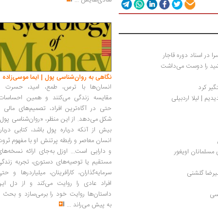
شادی‌هایش
...
را در اسناد دوره قاجار
ی‍د را دوس‍ت‌ م‍ی‌داش‍ت‌
نگاهی به روان‌شناسی پول | ایما موسی‌زاده
انسان‌ها با ترس، طمع، امید، حسرت و
مقایسه زندگی می‌کنند و همین احساسات،
یم | لیلا اردبیلی
حتی در آگاه‌ترین افراد، تصمیم‌های مالی ر
شکل می‌دهد. از این منظر، «روان‌شناسی پول
بیش از آنکه درباره پول باشد، کتابی دربار
انسان معاصر و رابطه پرتنش او با مفهوم ثرو
و دارایی است... اوزل به‌جای ارائه نسخه‌ها
مسلمانان اویغور 
مستقیم یا توصیه‌های دستوری، تجربه زندگی
سرمایه‌گذاران، کارآفرینان، میلیاردرها و حت
لیرضا گلشنی
افراد عادی را روایت می‌کند و از دل این
داستان‌ها روایت خود را برمی‌سازد و بحث ر
به پیش می‌راند
...