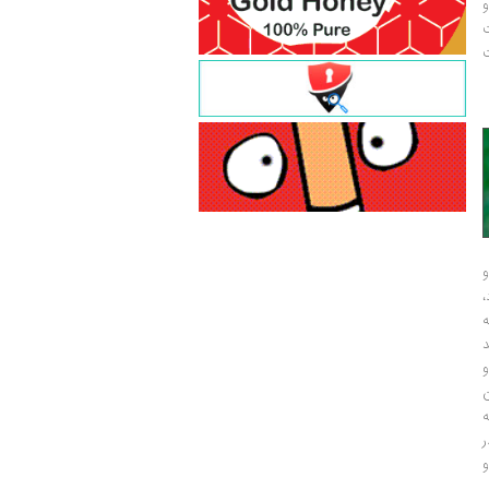
و
ت
ت
و
و
ر