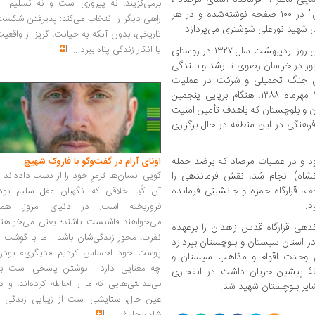
برمی‌گزیند، نه پیروزی است و نه تسلیم. ا
"تلواسه رنگ انار" و "احیای حیات در سیستان" در ۱۰۰ صفحه نوشته‌شده و در هر
راهی دیگر را انتخاب می‌کند: پذیرفتن شکس
 شهید نورعلی شوشتری می‌پردازد.
تاریخی، بدون آنکه به خیانت، گریز از واقعی
یا انکار زندگی پناه ببرد
...
کتاب «تولد در باران» تولد ایشان در دوازدهمین روز اردیبهشت سال ۱۳۲۷ در روستای
ر در خراسان رضوی تا رشد و بالندگی
ای جنگ تحمیلی و شرکت در عملیات
حماسه‌آفرین متعدد و سرانجام شهادت در ۲۶ مهرماه ۱۳۸۸، هنگام برپایی پنجمین
 و بلوچستان که باهدف تأمین امنیت
فرهنگی در این منطقه در حال برگزاری
 و در عملیات مرصاد که برضد حمله
اونای آرام در گفت‌وگو با فاروک شهیچ‭
نشاه) انجام شد، نقش فرماندهی را
گویی انسان‌ها ترمزِ خود را از دست داده‌اند 
ماندهی لشکر ۵ قرارگاه نجف، قرارگاه حمزه و جانشینی فرمانده
آن کُدِ اخلاقی که نگهبان عقل سلیم بود،
د.
فروریخته است. در دنیای امروز، همه
می‌خواهند فاشیست باشند؛ یعنی می‌خواهند
فظ سمت، فرماندهی قرارگاه قدس زاهدان را برعهده
نفرت، محورِ زندگی‌شان باشد... ما با گوشت 
استان سیستان و بلوچستان بپردازد
پوست خود احساس کردیم «دیگری» بودن
۲۶ مهر ۱۳۸۸ در همایش وحدت اقوام و مذاهب سیستان و
چه معنایی دارد... نوشتن پاسخی است به
هٔ پیشین جریان داشت در انفجاری
بی‌عدالتی‌هایی که ما را احاطه کرده‌اند، و د
شایر بلوچستان شهید شد.
عین حال، ستایشی است از زیبایی زندگی و