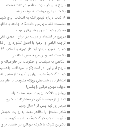
تاریخ زنان فیلسوف معاصر در ۴۵۶ صفحه
پشت درهای بهشت به کوفه باز شد
16 کتاب درباره تیمور لنگ به انتخاب ایرج شهبازی
نشست نقد و بررسی دانشگاه، جامعه و دانایی
مقالاتی درباره جهان همچنان غربی
مروری بر اقتصاد و دولت در ایران | مهدی تقی‌ز
ترجمه الراعي و الرعیة یا اصول کشورداری از نگ
درباره تصویر مردم: گوستاو کوربه و انقلاب 1848 | رضا رحمتی‌راد
نشست نقد و بررسی قصص الخاقانی
 نگاهی به سیاست و حکومت در خاورمیانه و شم
تاریخ از پائین در گفت‌وگو با سیدقاسم یاحسین
درباره گفت‌وگوهای ایران و آمریکا: از مشروطه
انتشار یادداشت‌های روزانه مقاومت به قلم 
دوباره مهدی عراقی را بکش!
پیرامون فلاکت روزمره | مونا محمدنژاد
تجلیل از فرهیختگان در مفاخرنامه بلخاری
سرباز روز نهم پس از 6 سال رسید
شاعر مشتعل یا مظاهر مصفا به روایت خودش
ناگهان انقلاب در گفت‌وگو با رامین کریمیان
دکترین شوک یا شوک درمانی در اقتصاد برای چ