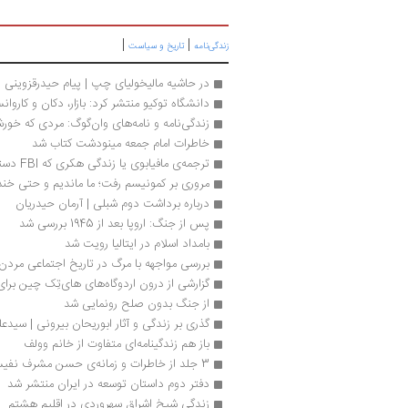
|
|
زندگی‌نامه
تاریخ و سیاست
در حاشیه مالیخولیای چپ | پیام حیدرقزوینی
دانشگاه توکیو منتشر کرد: بازار، دکان و کاروانس
زندگی‌نامه و نامه‌های وان‌گوگ: م‍ردی‌ ک‍ه‌ خ‍ورش‍
خاطرات امام جمعه مینودشت کتاب شد
ترجمه‌‎ی مافیابوی یا زندگی هکری که FBI دستگیر کرد
مروری بر کمونیسم رفت؛ ما ماندیم و حتی خندید
درباره برداشت دوم شبلی | آرمان حیدریان
پس از جنگ: اروپا بعد از 1945 بررسی شد
بامداد اسلام در ایتالیا رویت شد
بررسی مواجهه با مرگ در تاریخ اجتماعی مردن
گزارشی از درون اردوگاه‌های های‌تِک چین برای 
از جنگ بدون صلح رونمایی شد
گذری بر زندگی و آثار ابوریحان بیرونی | سیدع
باز هم زندگینامه‌ای متفاوت از خانم وولف 
3 جلد از خاطرات و زمانه‌ی حسن مشرف نفیسی
دفتر دوم داستان توسعه در ایران منتشر شد
زندگی شیخ اشراق سهروردی در اقلیم هشتم