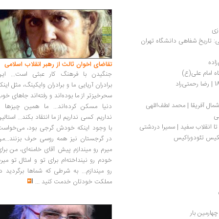
: تاریخ شفاهی دانشگاه تهران
اده 
تقاضای اخوان ثالث از رهبر انقلاب اسلامی
اه امام علی(ع)
جنگیدن با فرهنگ کار عبثی است... این
برادران آریایی ما و برادران وایکینگ، مثل اینک
سحرخیزتر از ما بوده‌اند و رفته‌اند جاهای خو
ال آفریقا | محمد لطف‌اللهی
دنیا مسکن کرده‌اند... ما همین چیزها را
ی 
نداریم. کسی نداریم از ما انتقاد بکند... استالی
 تا انقلاب سفید | سمیرا دردشتی
با وجود اینکه خودش گرجی بود، می‌خواست
میکیس تئودوراکیس
در گرجستان نیز همه روسی حرف بزنند...من
میرم رو میندازم پیش آقای خامنه‌ای، من برا
خودم رو نینداخته‌ام برای تو و امثال تو میر
رو میندازم... به شرطی که شماها برگردید د
مملکت خودتان خدمت کنید
...
هارمین بار