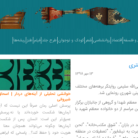
و فلسفه
اقتصاد
روانشناسی
شعر
کودک و نوجوان
طرح جلد
فیلم
طنز
ریشه‌ها
تری
13 مهر 1398
لی‌الله سلیمی روایتگر برهه‌های مختلف
ینی شهرری رونمایی شد.
خوانشی تحلیلی از آینه‌های دردار | اسحاق
شیروانی
معظم شهدا و گروهی از جانبازان برگزار
پرسش اصلی رمان صرفاً این نیست که آیا
ن مراسم از دو خانواده معظم شهید با
آرمان‌ها شکست خورده‌اند یا نه.پرسش
عمیق‌تر این است: انسان پس از شکست
د در باران"، "شوق مکتب‌خانه"، "لحن
آرمان‌ها چگونه می‌تواند همچنان معنا و
 به نیشابور"، "تعطیلات در منطقه
هویت خود را حفظ کند؟... پاسخی که ابراهی
مچی ماهر"، "فرمانده آشنای مرصاد"،