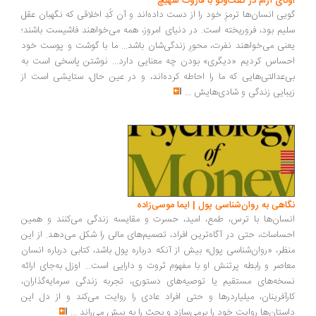
ونای آرام در گفت‌وگو با فاروک شهیچ
یی انسان‌ها ترمزِ خود را از دست داده‌اند و آن کُدِ اخلاقی که نگهبان عقل
یم بود، فروریخته است. در دنیای امروز، همه می‌خواهند فاشیست باشند؛
نی می‌خواهند نفرت، محورِ زندگی‌شان باشد... ما با گوشت و پوست خود
ساس کردیم «دیگری» بودن چه معنایی دارد... نوشتن پاسخی است به
‌عدالتی‌هایی که ما را احاطه کرده‌اند، و در عین حال، ستایشی است از
بایی زندگی و شادی‌هایش
...
اهی به روان‌شناسی پول | ایما موسی‌زاده
سان‌ها با ترس، طمع، امید، حسرت و مقایسه زندگی می‌کنند و همین
ساسات، حتی در آگاه‌ترین افراد، تصمیم‌های مالی را شکل می‌دهد. از این
ظر، «روان‌شناسی پول» بیش از آنکه درباره پول باشد، کتابی درباره انسان
اصر و رابطه پرتنش او با مفهوم ثروت و دارایی است... اوزل به‌جای ارائه
خه‌های مستقیم یا توصیه‌های دستوری، تجربه زندگی سرمایه‌گذاران،
رآفرینان، میلیاردرها و حتی افراد عادی را روایت می‌کند و از دل این
ستان‌ها روایت خود را برمی‌سازد و بحث را به پیش می‌راند
...