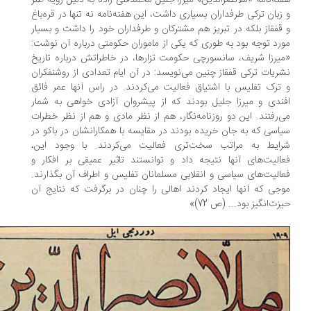
ته‌نامه «ملانصرالدین» میرزا جلیل محمدقلی زاده به دلیل رویه طنز
زبان ترکی طرفداران بسیاری داشت، این هفته‌نامه نه تنها در قره‌باغ
قفقاز بلکه در تبریز هم مشترکان و طرفداران خود را داشت و بسیار
رد توجه بود به طوری که یکی از ماموران حکومتی درباره آن نوشت:
یرزا شریف، سانسورچی حکومت تزارها، در خاطراتش درباره تاریخ
ریات ترکی قفقاز چنین می‌نویسد: در آن ایام تعدادی از روشنفکران
ترک تفلیس با اشتیاق فعالیت می‌کردند. در راس آنها عمر فائق
ندی و میرزا جلیل بودند که از پیشروان آزادی خواهی به شمار
‌رفتند. این دو روزنامه‌نگار، هم از نظر مادی و هم از نظر خطرات
اسی که به جان خریده بودند در مقایسه با همکارانشان در باکو در
ایط به مراتب سخت‌تری فعالیت می‌کردند. با وجود این،
الیت‌های آنها نتیجه داد و توانستند تاثیر عمیقی بر افکار و
الیت‌های سیاسی و انقلابی مسلمانان تفلیس و اطراف آن بگذارند.
جی که آنها ایجاد کردند اهالی را چنان در برگرفت که نتایج آن
زت‌انگیز بود... (ص 72)»