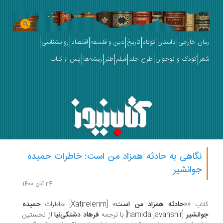
ان خارجی
داستان کوتاه
تاریخ
دین و فلسفه
اقتصاد
روانشناسی
ر
کودک و نوجوان
طرح جلد
فیلم
طنز
ریشه‌ها
پس از کتاب
نگاهی به حادثه همزاد من است: خاطرات حمیده
جوانشیر
24 آبان 1400
اب ««
حادثه همزاد من است
» [Xatirelerim] خاطرات
حمیده
انشیر
[hamida javanshir]
با ترجمه
فرهاد دشتکی‌نیا
از نخستین