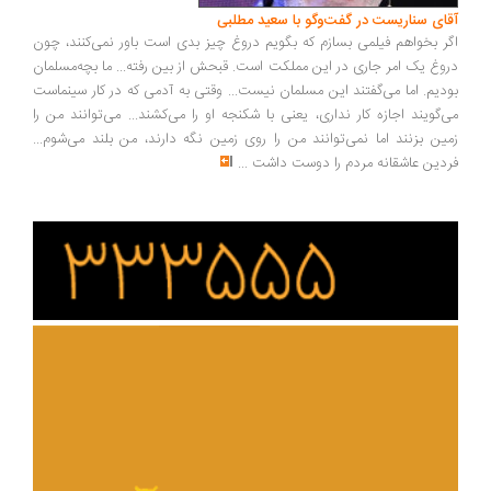
ای سناریست در گفت‌وگو با سعید مطلبی
ر بخواهم فیلمی بسازم که بگویم دروغ چیز بدی است باور نمی‌کنند، چون
وغ یک امر جاری در این مملکت است. قبحش از بین رفته... ما بچه‌مسلمان
دیم. اما می‌گفتند این مسلمان نیست... وقتی به آدمی که در کار سینماست
‌گویند اجازه کار نداری، یعنی با شکنجه او را می‌کشند... می‌توانند من را
ین بزنند اما نمی‌توانند من را روی زمین نگه دارند، من بلند می‌شوم...
دین عاشقانه مردم را دوست داشت
...