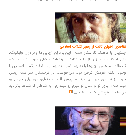
اضای اخوان ثالث از رهبر انقلاب اسلامی
گیدن با فرهنگ کار عبثی است... این برادران آریایی ما و برادران وایکینگ،
ل اینکه سحرخیزتر از ما بوده‌اند و رفته‌اند جاهای خوب دنیا مسکن
ده‌اند... ما همین چیزها را نداریم. کسی نداریم از ما انتقاد بکند... استالین با
ود اینکه خودش گرجی بود، می‌خواست در گرجستان نیز همه روسی
ف بزنند...من میرم رو میندازم پیش آقای خامنه‌ای، من برای خودم رو
نداخته‌ام برای تو و امثال تو میرم رو میندازم... به شرطی که شماها برگردید
 مملکت خودتان خدمت کنید
...