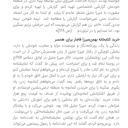
استه بودند درباره اقدامات ضرروی برای توسعه پنبه کاری در منطقه
دمان گزارشی اختصاصی تهیه کنم. گزارش را تهیه کردم و برای
ورت با میرزا جلیل منتظر ماندم تا بیاید. او ابتدا به کار من اعتماد
اشت حتی نمی‌خواست گزارش را مطالعه کند. نیمه شوخی نیمه
ی گفت: «آخر زن هم گزارش می‌نویسد؟» این حرفش برایم سنگین
د، اما صدایم را در نیاوردم.... (ص 128)»
ید کتابخانه بهمن‌میرزا قاجار برای همسر
دگی با یک روزنامه‌نگار و نویسنده مزایا و معایب خودش را دارد،
ش کوچکی از رفتار میرزا جلیل از زبان همسرش حاکی از آن است
چه قدر این روشنفکران عجیبند: «کار میرزا جلیل در اوایل دسامبر 1918خ
 روستا تمام شد و برای استراحت آمد پیش ما. گفت که نمایشنامه
زه‌ای به نام کتاب مادر را شروع کرده‌ام و می‌خواهم اینجا تمامش کنم
برای این کار نیاز به آرامش دارم. من با کمال میل اتاق خودم را به او
دم و به اتاق بچه‌ها رفتم. بعد گفت می‌خواهم کمانچه زدن یاد
یرم. سکینه را برای خریدن کمانچه به منطقه ارمنی‌نشین فرستادم. او
 طریق آشنایانش کمانچه‌ای پوشیده از صدف به قیمت پنج هزار
ات خرید. نوازنده‌ای به نام بخشی را هم برای آموزش دادنش به
زلمان دعوت کردم. میرزا جلیل شاد بود. شوخی می‌کرد و با پشتکار
انچه زدن یاد می‌گرفت و در عین حال نمایشنامه‌اش را می‌نوشت.
 همان ایام گفت که برای نوشتن نمایشنامه‌اش به لغت‌نامه نیاز
رد. پرس‌وجو کردم، گفتند که این لغت‌نامه را رسول پستچی می‌تواند