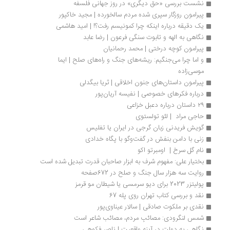
نشست بررسی «حق دیگری» در روز جهانی فلسفه
پیرامون روزگار سپری شده مردم سالخورده | مجید خاکپور
یک دقیقه درباره اینکه چرا کمونیسم رفت؟! | امید هاشمی
نگاهی به الهه و تابوت سنگی فرعون | رضا عابد
پیرامون کوچه درختی | محمد رحمانیان
و اما چرا می‌جنگیم: ریشه‌های جنگ و راه‌های صلح | ایما 
موسی‌زاده 
پیرامون داستان‌های جنون اخلاقی | ثریا بیگدلی
درباره فکرهای خصوصی | نفیسه آریان‌پور
۲۹ داستان درباره دعبل خزاعی
حاجی مراد  | لئو تولستوی
گویش فریدنی زبان گرجی در ایران یا تفلیس
زنی با دامن بنفش در گفت‌وگو با پگاه خدادی 
نام گل سرخ |  اومبرتو اکو
بختیار علی: مفهوم شرف به ابزار صاحبان قدرت تبدیل شده است
روایت سه هزار سال جنگ و صلح در 672صفحه
پولیتزر 2023 برای دیو سرمسی یا شیطان مو قرمز
نقد و بررسی کتاب تهران روی پله 67
نقدی بر ملکوت صادقی | سالار عیناوی‌پور
شمس لنگرودی: مصائبِ مردم، مصائب شاعر است
نگاهی به دولت در آینه واقعیت | ناصر فکوهی