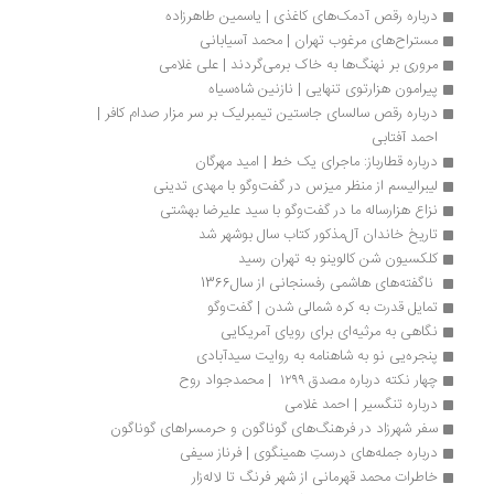
درباره رقص آدمک‏‌های کاغذی | یاسمین طاهرزاده
مستراح‌های مرغوب تهران | محمد آسیابانی
مروری بر نهنگ‌ها به خاک برمی‌گردند | علی غلامی
پیرامون هزارتوی تنهایی | نازنین شاه‌سیاه
درباره رقص سالسای جاستین تیمبرلیک بر سر مزار صدام کافر | 
احمد آفتابی
درباره‌ قطارباز: ماجرای یک خط | امید مهرگان
لیبرالیسم از منظر میزس در گفت‌وگو با مهدی تدینی
نزاع هزارساله ما در گفت‌وگو با سید علیرضا بهشتی
تاریخ خاندان آل‌مذکور کتاب سال بوشهر شد
کلکسیون شن کالوینو به تهران رسید
 ناگفته‌های هاشمی رفسنجانی از سال1366 
تمایل قدرت به کره شمالی شدن | گفت‌وگو
نگاهی به مرثیه‌ای برای رویای آمریکایی
پنجره‌یی نو به شاهنامه به روایت سیدآبادی
چهار نکته درباره مصدق ۱۲۹۹  | محمدجواد روح
درباره تنگسیر | احمد غلامی
سفر شهرزاد در فرهنگ‌های گوناگون و حرمسراهای گوناگون
درباره جمله‌های درستِ همینگوی | فرناز سیفی
خاطرات محمد قهرمانی از شهر فرنگ تا لاله‌زار