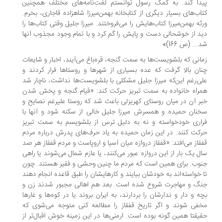
دا کند. به کمک رسول توانستم لغت‌نامه‌های مختلف همچنین
اب‌های بسیار دیگری از کتابخانه بهمن‌میرزا شاهزاده قاجاری، بخرم.
ثه بهمن‌میرزا کتاب‌هایش را می‌فروختند. میرزا جلیل وقتی کتاب‌ها را
د از خوشحالی دست و پایش را گم کرد و با تمام وجود مجذوب آنها
.. (ص 166)»
انی که بلشویست‌ها به سمت گنجه، قره‌باغ می‌آیند، اخبار و شایعات
ان بالا گرفت که عده بسیاری از شهرها و روستاها فرار کردند و
ی‌رغم این‌که میرزا جلیل مشکلی با بلشویست‌ها نداشت، ناچار شد
راه خانواده به سمت تبریز حرکت کند: «قیام گنجه و پخش شدن
ر آن در میان روستای کهریزلی باعث شد که روستا علیرغم نصایح و
نان حمیده و همسرش میرزا جلیل خالی از سکنه شود و آنها با
اری خودخواسته و نه به دلیل ترس از بلشویسم به سمت تبریز
کت کنند. در این زمان حمیده به یاد حرف‌های پدرش درباره مردم
قاز می‌افتد: «قفقاز دروازه میان آسیا و اروپاست و مردم قفقاز هر صد
ل یک بار از این دروازه عبور می‌کنند، یا عازم شمال می‌شوند یا راهی
وب. برای همین است که مردم ما چنین وحشی و فقیر هستند. چون
 خواسته‌اند به خودشان بیایند و کارهایشان را طبق قاعده انجام دهند
گ و مهاجرت شروع شده است. بعد هم اهالی مجبور شدند زن و
ه و دار و ندارشان را بردارند، به ایران بروند یا در کوه‌ها و غارها
فی شوند و اگر تاریخ قفقاز را مطالعه کنی متوجه می‌شوی که
یقتا همین گونه بوده است. ارمنی‌ها در این زمینه خوش اقبال‌تر از