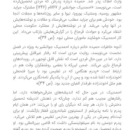
رث املاک پدر شد. حمیده درباره پدرش که مردی تحصیل‌کرده
است، می‌نویسد: «احمدبیک جوانشیر از 1867م (1246) مشترک جراید
هور روسیه، وستنیک یوروپا، نیوا و سایر روزنامه‌ها و مجلات آنجا
د. خودش هم برای جراید مطلب می‌فرستاد و مقالات و نوشته‌هایش
 آنها چاپ می‌شد. او در نوشته‌هایش از عملکرد حکومت محلی
تقاد می‌کرد و حوادث قره‌باغ را در گزارش‌هایش بازتاب می‌داد. این
ر احمدبیک خوشایند ماموران محلی نبود. (ص 34)»
چه خاطرات حمیده خانم درباره احمدبیک جوانشیر به ویژه در فصل
ست می‌نویسد، روایت مردی است که رفتار غیرقابل پیش‌بینی
رد، اما در عین حال فردی است که نقش قابل توجهی در رویدادهای
ه‌باغ بازی می‌کند. ضمن این‌که با بعضی روشنفکران وقت هم در
تباط است: «پدرم هنگامی که در تفلیس بود با میرزا فتحعلی
وندزاده آشنا شده بود و پس از آن با یکدیگر نامه‌نگاری می‌کردند. او
 مثل آخوندزاده طرفدار الفبای جدید بود. (ص 34)»
مدبیک در عین حال که اندیشه‌های مترقی‌خواهانه دارد، اما
تارهای عجیب هم کم ندارد، چنان‌که در ذهنش اندیشه تحصیل
ترش را دارد، هر چند که دیگران رای او را می‌زنند: «در همان ایام
رم با نامه پذیرشم از انستیتوی شبانه‌روزی قفقاز بازگشت. او برای
ت‌نام پسرش در یکی از بهترین مدارس تفلیس هم تلاش می‌کرد.
رم دوستی به نام سینقولینسکی داشت که قاضی بین‌المللی بود. او
باره تحصیل من در انستیتو با پدرم صحبت کرده بود. به پدرم گفته