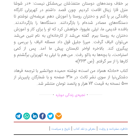
 خلاف وعده‌های دوستان متنفذشان بی‌مشکل نیست: «در شوشا
زل قارا زینال اقامت کردیم. چون قصد داشتم در کهریزلی کارگاه
فندگی بر پا کنم و دختران روستا را آموزش دهم عریضه‌ای نوشتم تا
تگاه‌های مصادر شده‌ام را بازگردانند. دستگاه‌ها را بازگرداندند.
فنده قدیمی ما، لیلی علیووا، خواهش کرد که او را برای کار و آموزش
تران به روستا ببرم. گفته می‌شد از کارخانه‌ای به نام لنین می‌شد
‌توان الیاف گرفت. میرزا جلیل قول داد مسئله الیاف را بررسی و
گیری کند. بالاخره اواخر تابستان پیش ما آمد. پس از کمی
تراحت، با بچه‌ها به باکو رفت. من هم با لیلی به کهریزلی برگشتم و
رها را از سر گرفتم. (ص 263)»
اب «حادثه همزاد من است» نوشته حمیده جوانشیر با ترجمه فرهاد
دشتکی‌نیا از سوی نشر ثالث در 310 صفحه و با شمارگان پایین‌تر از
زار و پانصد تومان منتشر شد.
.
.
..............
...............
تجربه‌ی زندگی دوباره
|
|
|
ره، سفرنامه‌ و روایت
معرفی و نقد کتاب
تاریخ و سیاست