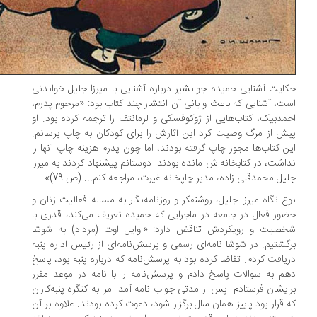
ایت آشنایی حمیده جوانشیر درباره آشنایی با میرزا جلیل خواندنی
ت، آشنایی که باعث و بانی آن انتشار چند کتاب بود: «مرحوم پدرم،
مدبیک، کتاب‌هایی از ژوکوفسکی و لرمانتف را ترجمه کرده بود. او
ش از مرگ وصیت کرد این آثارش را برای کودکان به چاپ برسانم.
ن کتاب‌ها مجوز چاپ گرفته بودند، اما چون پدرم هزینه چاپ آنها را
اشت، در کتابخانه‌اش مانده بودند. دوستانم پیشنهاد کردند به میرزا
یل محمدقلی زاده، مدیر چاپخانه غیرت، مراجعه کنم... (ص 79)»
ع نگاه میرزا جلیل، روشنفکر و روزنامه‌نگار به مساله فعالیت زنان و
ور فعال در جامعه در ماجرایی که حمیده تعریف می‌کند، قدری با
صیت و رویکردش تناقض دارد: «اوایل اوت (مرداد) به شوشا
گشتیم. در شوشا نامه‌ای رسمی و پرسش‌نامه‌ای از رئیس اداره پنبه
یافت کردم. تقاضا کرده بود به پرسش‌نامه که درباره پنبه بود، پاسخ
م به سوالات پاسخ دادم و پرسش‌نامه را با نامه در موعد مقرر
ایشان فرستادم. پس از مدتی جواب نامه آمد. مرا به کنگره پنبه‌کاران
 قرار بود پاییز همان سال برگزار شود، دعوت کرده بودند. علاوه بر آن