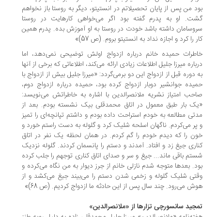
د من پس از پایان تحصیلاتم در انستیتو، دیگر به روستا باز نخواهم
ت. او به پدرم گفته بود اگر می‌خواهی کارهایت در روستا
وسامان داشته باشد خودت در روستا به او آموزش بده. پدرم همین
ر را کرد و اجازه نداد به انستیتو بروم. (ص 57)»
طرات حمیده خانم درباره ازدواج اولش توضیحی نمی‌دهد، اما
باره میرزا جلیل اطلاعات زیادی ارائه می‌کند، اطلاعاتی که برخی از آنها
 دوره قبل از ازدواج این دو برمی‌گردد: «میرزا جلیل بیش از ازدواج با
یده جوانشیر دوبار ازدواج کرده بود، حمیده درباره ازدواج دوم،
حب امتیاز نشریه ملانصرالدین با اشاره به خاطراتش می‌نویسد:
ک بار طبق معمول در اتاق محمدقلی بیک نشسته بودم. بعد از
تی مطالعه به خودم استراحت داده بودم و داشتم تپانچه‌ای را تمیز
پر می‌کردم. ناگهان اسلحه شلیک کرد و گلوله به دست راستم خورد و
ن را که دیدم خودم را گم کردم. در همان لحظه یک نفر در اتاق
اری جیغ زد و افتاد. آمدند و دستم را پانسمان کردند. گلوله نزدیک
تم باقی ماند... جیغ و سر و صدای اتاق کناری توجهم را جلب کرده
د. بعدها متوجه شدم نازلی خانم از جرز دیوار به من نگاه می‌کرده و
تی شلیک گلوله و زخمی شدن دستم را می‌بیند جیغ می‌کشد و از
ش می‌رود. چند سال پس از این حادثه ما ازدواج کردیم. (ص 68)»
جید سانسورچی تزارها از «ملانصرالدین»