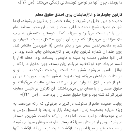
 بودند، چون آنها در نواحی کوهستانی زندگی می‌کنند. (ص 176)»
رتون چاودارها و الاغ‌هایشان برای احقاق حقوق معلم
یده و میرزا جلیل در شرایط و زمانه خاصی وارد تبریز می‌شوند، ابتدا
ر در تصرف شیخ محمد خیابانی است و بعد از آن مخبرالسطنه زمام
ور را در دست می‌گیرد و میرزا با کمک دوستان متنفذش به چاپ
انصرالدین می‌پردازد که چاپ آن بدون مشکل نیست: «چهارمین
شماره ملانصرالدین عصر سی و یکم مارس (11 فروردین) منتشر شد.
ی جلد آن شماره کارتون چاودارها و الاغ‌هایشان چاپ شده بود. در
ار آنها معلمی دست به سینه و مایوس ایستاده بود. معلم الاغ را
م می‌داد: «به تو تعظیم می‌کنم زبان بسته، چون حقوق ما را که از
اقل تامین می‌شود شش ماه است پرداخت نکرده‌اند. از تو و
ستانت خواهش می‌کنم زود به زود به شهر تشریف بیاورید.» در آن
ام از هر بار الاغ که وارد تبریز می‌شد، مبلغی مالیات می‌گرفتند و
وق معلمان را با همان پول می‌پرداختند. آن کارتون بر رئیس معارف
ریز اثر گذاشته بود و فورا حقوق معلمان را پرداخت... (ص 244)»
ایت حمیده خانم از سکونت در تبریز با جزئیاتی که ارائه می‌دهد، به
ژه درباره وضعیت زنان، خیابان‌ها، بازار و روابط با کنسول روس و
یر موضوعات جالب است، اما بعد از آن‌که حکومت شوروی مستقر
‌شود، برخی از دوستان میرزا که پستی دارند، خواهان میرزا می‌شوند
حمیده بیش از میرزا اصرار به بازگشت دارد، در حالی که بازگشت آنها