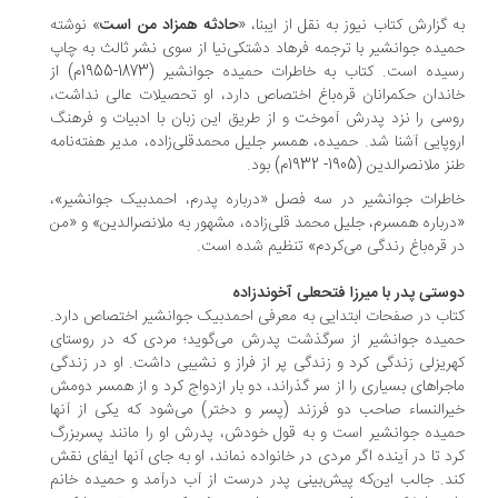
 گزارش کتاب نیوز به نقل از ایبنا، «
حادثه همزاد من است
» نوشته
یده جوانشیر با ترجمه فرهاد دشتکی‌نیا از سوی نشر ثالث به چاپ
رسیده است. کتاب به خاطرات حمیده جوانشیر (1873-1955م) از
ندان حکمرانان قره‌باغ اختصاص دارد، او تحصیلات عالی نداشت،
سی را نزد پدرش آموخت و از طریق این زبان با ادبیات و فرهنگ
وپایی آشنا شد. حمیده، همسر جلیل محمدقلی‌زاده، مدیر هفته‌نامه
ملانصرالدین (1905- 1932م) بود.
طرات جوانشیر در سه فصل «درباره پدرم، احمدبیک جوانشیر»،
رباره همسرم، جلیل محمد قلی‌زاده، مشهور به ملانصرالدین» و «من
 قره‌باغ رندگی می‌کردم» تنظیم شده است.
ستی پدر با میرزا فتحعلی آخوندزاده
اب در صفحات ابتدایی به معرفی احمدبیک جوانشیر اختصاص دارد.
یده جوانشیر از سرگذشت پدرش می‌گوید؛ مردی که در روستای
ریزلی زندگی کرد و زندگی پر از فراز و نشیبی داشت. او در زندگی
جراهای بسیاری را از سر گذراند، دو بار ازدواج کرد و از همسر دومش
رالنساء صاحب دو فرزند (پسر و دختر) می‌شود که یکی از آنها
یده جوانشیر است و به قول خودش، پدرش او را مانند پسربزرگ
د تا در آینده اگر مردی در خانواده نماند، او به جای آنها ایفای نقش
د. جالب این‌که پیش‌بینی پدر درست از آب درآمد و حمیده خانم