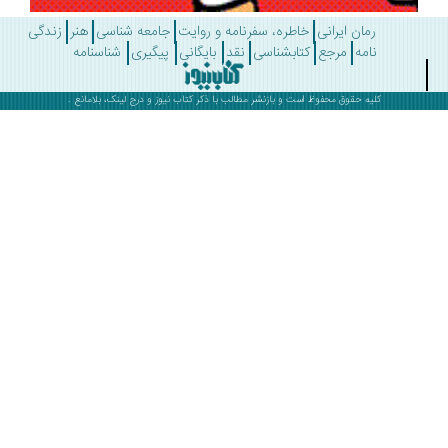
رمان ایرانی
خاطره، سفرنامه و روایت
جامعه شناسی
هنر
زندگی
نامه
مرجع
کتابشناسی
نقد
بایگانی
پیگیری
شناسنامه
کلیه حقوق محفوظ است و بازنشر مطالب با ذکر
کتاب نیوز
و درج لینک، بلامانع .