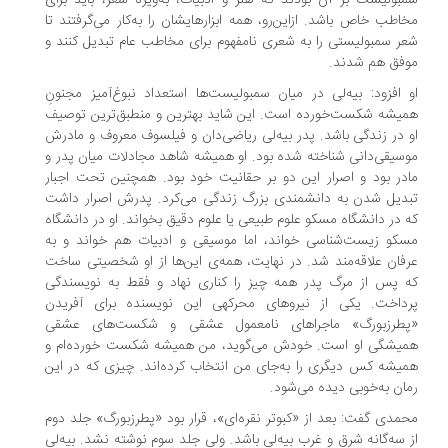
اطب خاص باشد. ازاین‌رو، همه‌ ابزارهایشان را به‌کار می‌گرفتند تا
ر سمبولیستی را به شعری نامفهوم برای مخاطب عام تبدیل کنند و
فق هم شدند.
 افزود: بیه‌لی در میان سمبولیست‌ها استعداد نبوغ‌آمیز مجنونِ
یشه شکست‌خورده است. این شاید بهترین و منطبق‌ترین توصیف
 در زندگی باشد. پدر بیه‌لی ریاضی‌دان و فیلسوف معروف و مادرش
سیقی‌دانی شناخته شده بود. او همیشه شاهد مجادلات میان پدر و
در بود و اصرار این دو بر حقانیت خود بود. همچنین تحت اجبار
دیل شدن به دانشمندی بزرگ زندگی می‌کرد. پدرش اصرار داشت
 در دانشگاه مسکو علوم طبیعی یا علوم دقیق بخواند. او در دانشگاه
کو زیست‌شناسی خواند، اما موسیقی و ادبیات هم خواند و به
فان علاقه‌مند شد. در نهایت، همه‌ی این‌ها از او شخصیتی ساخت
 پس از مرگ پدر همه‌ چیز را کناری نهاد و فقط به نویسندگی
رداخت. یکی از نیروهای محرکهی این نویسنده برای آفریدن
پطرزبورگ» ماجراهای نامعمول عشقی و شکست‌های عشقی
میشگی او است. خودش می‌گوید، من همیشه شکست خورده‌ام و
یشه کس دیگری را به‌جای من انتخاب کرده‌اند. چیزی که در این
ان به‌خوبی دیده می‌شود.
مدی گفت: بعد از «کبوتر نقره‌ای»، قرار بود «پطرزبورگ» جلد دوم
 سه‌گانه‌ شرق و غرب بیه‌لی باشد. ولی جلد سوم نوشته نشد. بیه‌لی