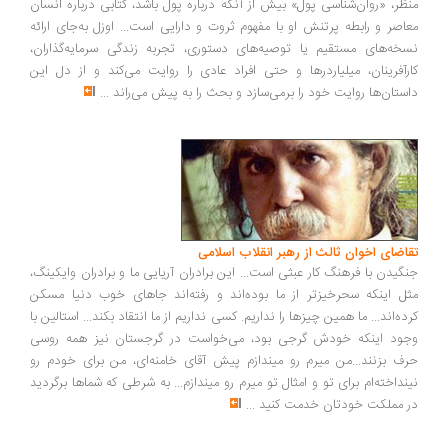
ظر، «روان‌شناسی پول» بیش از آنکه درباره پول باشد، کتابی درباره انسان
اصر و رابطه پرتنش او با مفهوم ثروت و دارایی است... اوزل به‌جای ارائه
خه‌های مستقیم یا توصیه‌های دستوری، تجربه زندگی سرمایه‌گذاران،
رآفرینان، میلیاردرها و حتی افراد عادی را روایت می‌کند و از دل این
ستان‌ها روایت خود را برمی‌سازد و بحث را به پیش می‌راند
...
اضای اخوان ثالث از رهبر انقلاب اسلامی
گیدن با فرهنگ کار عبثی است... این برادران آریایی ما و برادران وایکینگ،
ل اینکه سحرخیزتر از ما بوده‌اند و رفته‌اند جاهای خوب دنیا مسکن
ده‌اند... ما همین چیزها را نداریم. کسی نداریم از ما انتقاد بکند... استالین با
ود اینکه خودش گرجی بود، می‌خواست در گرجستان نیز همه روسی
ف بزنند...من میرم رو میندازم پیش آقای خامنه‌ای، من برای خودم رو
نداخته‌ام برای تو و امثال تو میرم رو میندازم... به شرطی که شماها برگردید
 مملکت خودتان خدمت کنید
...