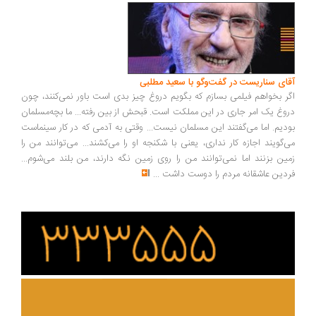
ای سناریست در گفت‌وگو با سعید مطلبی
ر بخواهم فیلمی بسازم که بگویم دروغ چیز بدی است باور نمی‌کنند، چون
وغ یک امر جاری در این مملکت است. قبحش از بین رفته... ما بچه‌مسلمان
دیم. اما می‌گفتند این مسلمان نیست... وقتی به آدمی که در کار سینماست
‌گویند اجازه کار نداری، یعنی با شکنجه او را می‌کشند... می‌توانند من را
ین بزنند اما نمی‌توانند من را روی زمین نگه دارند، من بلند می‌شوم...
دین عاشقانه مردم را دوست داشت
...