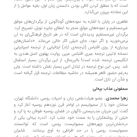
ت که با مطلق کردن کافی بودن دانستن زبان اول، بقیه‌ عوامل را از
ن معادله بیرون می‌گذارد.
هری در پایان با اشاره به نمونه‌های گوناگونی از برگردان‌های موفق
رمستقیم و نمونه‌های موثقِ منجر به اعطای جایزه‌ نوبل، تصریح کرد:
گردان غیرمستقیم پدیده‌ای است که در هر تاریخ فرهنگی‌ای به آن
می‌خورید و اگر نبود، جای خیلی آثار خالی می‌ماند. «داستان‌های
دپای» از روی اقتباس (ترجمه‌ی آزاد) ایتالیایی از ترجمه‌ اسپانیایی
خه‌ لاتینی ترجمه‌ عبری اقتباس عربی روایت پهلوی اصل هندی به
گلیسی ترجمه شده است! بااین‌حال، از این برگردان بسیار استقبال
. پس، این نوع ترجمه در تبادل ادبی بسیار نقش داشته است. ولی
‌رغم حضور قاهر همیشه در حاشیه‌ مطالعات ترجمه قرار گرفته است
شأن آن نازل است.
فونی عذاب بیِه‌لی
هرا محمدی
، عضو هیئت‌علمی زبان و ادبیات روسی دانشگاه تهران،
نان خود را از سمبولیسم در اواخر قرن نوزدهم روسیه آغاز کرد و
ت: این جریان مدرنیستی ناگهان در فضای روسیه طوفان به پا کرد و
لی از روشنفکران را به سمت خود جلب کرد. آندره بیه‌لی یکی از
رخشان‌ترین چهره‌های سمبولیست روسی است که توانستند
مبولیست روسی را در حد افراطی به اوج برسانند. شاعران
بولیست بر آن بودند که هنر و ادبیات، به‌ویژه شعر، باید برای