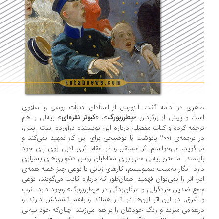
هری در ادامه گفت: الزورس از استادان ادبیات روسی و اسلاوی
ت و پیش از برگردان «
پطرزبورگ
»، «
کبوتر نقره‌ای
» بیه‌لی را هم
جمه کرده و کتاب مفصلی درباره‌ این نویسنده درآورده است. پس،
در ترجمه‌ی ۲۰۰۱ پانوشت یا توضیحی برای این کار تمهید نمی‌کند و
‌گوید، می‌خواستم اثر مستقل و در مقام اثری ادبی روی پای خود
یستد. اما متن بیه‌لی حتی برای مخاطبان روس دشواری‌های بسیاری
رد. انگار به‌سبب سمبولیسم، کارهای زبانی یا نوعی چیز خفیه همه‌ی
ن اثر را نمی‌توان فهمید. همان‌طور که درباره‌ کانت می‌گویند، نوعی
ع ضدین خردگرایی و عرفان‌زدگی در «پطرزبورگ» وجود دارد: غرب
شرق. در این اثر این‌ها در کنار هم‌اند و باهم کشمکش دارند و
هم‌می‌آمیزند و رنگ خودشان را بر هم می‌زنند. چنان‌که خود بیه‌لی