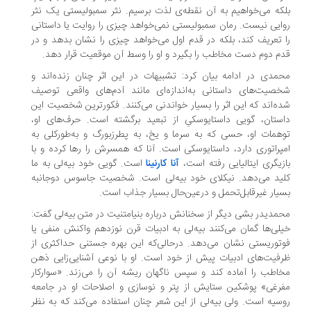
که می‌خواهیم به آن نقطه‌ی لذت برسیم. نثر سمبولیستی یک نثر
ایی نیست. رمان سمبولیستی نمی‌خواهد چیزی را روایت یا داستانی
 تعریف کند، بلکه در قدم اول می‌خواهد چیزی را نشان بدهد و در
م دوم دست مخاطب را بگیرد و او را وسط آن موقعیت قرار ‌دهد.
مدی در ادامه بیان کرد: تشبیهات در این اثر چنان زنده‌اند و
صیت‌های داستانی به‌اندازه‌ای مانند آدم‌های واقعی توصیف
ه‌اند که این اثر را بسیار خواندنی می‌کنند. فکورترین شخصیت این
ستان، گویی داستایوسکیِ از تبعید برگشته است. حرف‌های او،
همات او، حسی که به سرما و یخ، به پطرزبورگ و به‌طورکلی به
پراتوری دارد، داستایوسکی است. آنا که همسرش را رها کرده و با
زیگری ایتالیایی رفته است،
آنا کارنینا
است. گویی خود بیه‌لی به ما
ید می‌دهد. نیکلای خود بیه‌لی است. شخصیت جاسوس دوجانبه
یار غیرقابل‌تحمل و درعین‌حال بسیار جذاب است.
مدیدر بشی دیگر از سخنانش درباره بنیامتنیت در متن بیه‌لی گفت:
لی‌ها گمان می‌کنند بیه‌لی به ادبیات قرن نوزدهم واکنش منفی یا
توریستی نشان می‌دهد. درحالی‌که این بهره جستنی حداکثری از
فیت‌های ادبیات پیش از خود است. او با نوعی آشنایی‌زایی ذهن
اطب را آماده کند و سپس ناگهان ریشه‌ آن را می‌زند. «سوارکار
رغی» پوشکین ستایش از پتر و نوسازی و اصلاحات او در جامعه‌
سیه است. ولی بیه‌لی از این شعر چنان استفاده می‌کند که به نظر