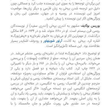
ن برگردان توجه‌ها را به سوی این نویسنده جلب کرد و مسائلی چون
یل دیر ترجمه شدن بیه‌لی به زبان فارسی و دیگر زبان‌ها، موقعیت
روز این نویسنده در روسیه و در جهان، مضمون این رمان و
ژگی‌های آثار این نویسنده را پیش کشید.
وریس بوگایف
مشهور به آندرِی بیِه‌لی (آندرِی سفید) از نویسندگان
روسی قرن بیستم است. او در ۱۸۸۰ متولد شد و در ۱۹۳۴ در ۵۴ سالگی
گذشت. از مهم‌ترین آثار او می‌توان به «کبوتر نقره‌ای» و «پطرزبورگ»
اره کرد. بیه‌لی به کانت،
آرتور شوپنهاور
و رودولف اشنایدر بسیار
اقه‌مند بود. این مساله تأمل‌برانگیز است.
 توضیح داد: «پطرزبورگ» ابتدا در نشریه‌ای روسی منتشر می‌شد. در
ان زمان سردبیر آن را نپخته، مملو از لاطائلات (مهملات ) و بی‌معنی
می‌خواند. بااین‌حال، بیه‌لی آن را یک‌بار در ۱۹۱۶ و بار دیگر با تغییراتی
در ۱۹۲۲ چاپ کرد. کتاب یک دیباچه و دو فصل دارد و یکی از
ژگی‌های آن استفاده‌ی فراوان از علائم سجاوندی، به‌ویژه دونقطه،
ت. مایکل آر. کَتز، استاد برجسته‌ی مطالعات روسی و اروپای شرقی و
رجم چندین اثر کلاسیک روسی به انگلیسی، در مقاله‌ای در بررسی
جمه‌های انگلیسی این دو نسخه می‌گوید: «اگر کسی می‌خواهد
هکار بیه‌لی را بخواند و بیشترش را بفهمد، باید روسی یاد بگیرد و آن
 به زبان اصلی بفهمد. اگر می‌خواهد مقداری از آن را بفهمد، باید
جمه‌ در حد مقدور عالی روبرت مگوایر و جان مالمستاد را با