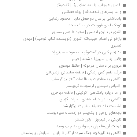
 فضای هیجانی یا نقد عقلانی؟  | گفت‌وگو
و اما پسرهای ننه‌عبدالله | پونه فضائلی
یادداشتی بر سال دو فصل دارد | محمود رضایی
کودک ابدی فورست در 1100 نسخه
نقدی بر بانوی اندلس | سعید طاوسی مسرور
بازخوانی اعدام حبیب‌الله آشوری (نویسنده کتاب توحید) | مهدی 
نصیری
20 زخم کاری در گفت‌وگو با محمود حسینی‌زاد
وقتی زنان سیبیل! داشتند | فیلم
مروری بر داستان در بوته | ‌حافظ موسوی
مرگ، طعم گس زندگی | فاطمه سلیمانی ازندریانی
نگاهی به معادلات و تناقضات آنتونیو گرامشی
 اقتباس سینمایی از سونات کرویتسر
و اما درباره پادشاهی آکوئینی | فاطمه مهاجری
نگاهی به دو خیاط هندی | جواد لگزیان
نشست نقد «طبقه منفی ۲» برگزار شد
بچه‌های روحی و یک‌پسر دوازده‌ساله سیاه‌پوست
تاریکی در نیمروز | آرتور کستلر
درخت آرزوها برای نوجوانان به چاپ رسید
نگاهی به تاریخچه جنگ سرد؛ از آغاز تا پایان | سیاوش پارسامنش