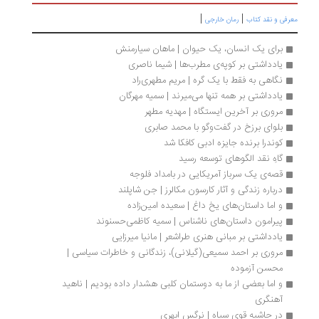
|
|
رفی و نقد کتاب
رمان خارجی
برای یک انسان، یک حیوان | ماهان سیارمنش
یادداشتی بر کوپه‌ی مطرب‌ها | شیما ناصری
نگاهی به فقط با یک گره | مریم مطهری‌راد
یادداشتی بر همه تنها می‌میرند | سمیه مهرگان
مروری بر آخرین ایستگاه | مهدیه مطهر
بلوای برزخ در گفت‌وگو با محمد صابری
کوندرا برنده جایزه ادبی کافکا شد
گاهِ نقد الگوهای توسعه رسید
قصه‌ی یک سرباز آمریکایی در بامداد فلوجه
درباره زندگی و آثار کارسون مکالرز | جن شاپلند
و اما داستان‌های یخ داغ | سعیده امین‌زاده
پیرامون داستان‌های ناشناس | سمیه کاظمی‌حسنوند
یادداشتی بر مبانی هنری طراشعر | مانیا میرزایی
مروری بر احمد سمیعی(گیلانی)، زندگانی و خاطرات سیاسی | 
محسن آزموده
و اما بعضی از ما به دوستمان کلبی هشدار داده بودیم | ناهید 
آهنگری
در حاشیه قوی سیاه | نرگس ابهری	