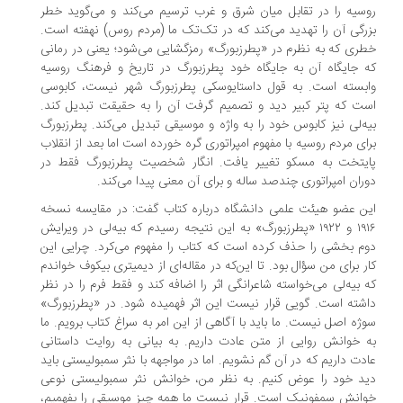
سیه را در تقابل میان شرق و غرب ترسیم می‌کند و می‌گوید خطر
رگی آن را تهدید می‌کند که در تک‌تک ما (مردم روس) نهفته است.
ری که به نظرم در «پطرزبورگ» رمزگشایی می‌شود؛ یعنی در رمانی
 جایگاه آن به جایگاه خود پطرزبورگ در تاریخ و فرهنگ روسیه
بسته است. به قول داستایوسکی پطرزبورگ شهر نیست، کابوسی
ت که پتر کبیر دید و تصمیم گرفت آن را به حقیقت تبدیل کند.
ه‌لی نیز کابوس خود را به واژه و موسیقی تبدیل می‌کند. پطرزبورگ
ای مردم روسیه با مفهوم امپراتوری گره خورده است اما بعد از انقلاب
یتخت به مسکو تغییر یافت. انگار شخصیت پطرزبورگ فقط در
ران امپراتوری چندصد ساله و برای آن معنی پیدا می‌کند.
ن عضو هیئت علمی دانشگاه درباره‌ کتاب گفت: در مقایسه‌ نسخه‌
۱۹۱۶ و ۱۹۲۲ «پطرزبورگ» به این نتیجه رسیدم که بیه‌لی در ویرایش
م بخشی را حذف کرده است که کتاب را مفهوم می‌کرد. چرایی این
ر برای من سؤال بود. تا این‌که در مقاله‌ای از دیمیتری بیکوف خواندم
 بیه‌لی می‌خواسته شاعرانگی اثر را اضافه کند و فقط فرم را در نظر
شته است. گویی قرار نیست این اثر فهمیده شود. در «پطرزبورگ»
ژه اصل نیست. ما باید با آگاهی از این امر به سراغ کتاب برویم. ما
 خوانش روایی از متن عادت داریم. به بیانی به روایت داستانی
دت داریم که در آن گم نشویم. اما در مواجهه با نثر سمبولیستی باید
د خود را عوض کنیم. به نظر من، خوانش نثر سمبولیستی نوعی
انش سمفونیک است. قرار نیست ما همه چیز موسیقی را بفهمیم،