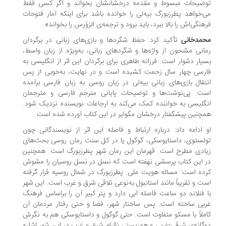
وضیحات مبسوط و مقدمه‌ درخشانشان بخواند و اگر کسی فقط
‌خواهد پطرزبورگ بیه‌لی را خوانده باشد برای اینکه آمار فتوحات
هنگی‌اش را بالا ببرد، باید برود و ترجمه‌ی الزوُرس را بخواند».
حمدخانی
تأکید کرد: حفظ شگردها و بازی‌های زبانی در برگردان
انی مشحون از واژه‌ها و شگردهای زبانی، به‌ویژه از زبان واسط،
یار دشوار است. فرزانه طاهری برای برگردان این اثر از انگلیسی به
رسی چهار سال زحمت کشیده است و در نهایت، به‌خوبی از پس
تقال بازی‌های زبانی بیه‌لی در زبان روسی به زبان فارسی برآمده
ت. پی‌نوشت‌ها و توضیحات پایانی مترجم فارسی و مترجمان
گلیسی به خواننده کمک می‌کند به ارجاعات نویسنده نزدیک شود.
چنین پیشگفتار درخشان مگوایر در این کتاب آورده شده است.
 ادامه داد: درباره‌ ارتباط و فاصله‌ این اثر از نویسندگانی چون
لستوی، داستایوسکی، گوگول یا در کل سنت رمان روسی بحث‌های
ادی مطرح است. قهرمان این رمان شهر پطرزبورگ است. همچنین
 این کتاب پرسشی نهفته است که نسل در نسل روسیان را مشوش
ده است: مساله‌ هویت ملی. پطرزبورگ در شمال روسیه قرار گرفته
ت و تقریباً مانند استانبول به‌نوعی تلاقی شرق و غرب است. این شهر
 فنلاند دو ساعت فاصله‌ آبی دارد و پتر کبیر آن را براساس فرهنگ
بی ساخته است. پس ساختار شهر، فضا و حتی رفتار مردمان آن
ملاً با مسکو متفاوت است. حتی گوگول و داستایوسکی هم به نگرش
گانه‌ی شرقی-غربی و همزیستی ناآرام شرق و غرب در این شهر اشاره