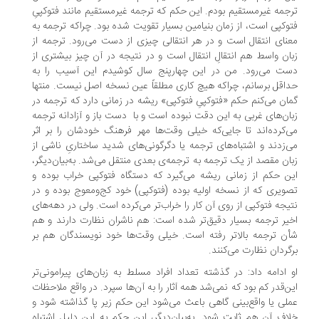
جمه‌ غیرمستقیم بودم. این حکم که ترجمه‌ غیرمستقیم مانند فتوکپیِ
وکپی است، از زمان بنیامین بسیار تقویت شده بود. چراکه ترجمه به
نای انتقال است و در هر انتقالی چیزی از دست می‌رود. ترجمه از
ان واسط هم انتقالِ انتقال است و در نتیجه در آن چیز بیشتری از
ت می‌رود. من در این چهارپنج سال کوشیدم این آسیب را به
اقل برسانم، چراکه هیچ کاری مطلقاً عین نسخه‌ اصل نیست. منتها
ان می‌کنم حکم «فتوکپیِ فتوکپی» ریشه‌ در زمانی دارد که ترجمه در
ان‌های غربی به این دقت نبوده است و با دست باز و آزادانه ترجمه
‌کرده‌اند تا جایی‌که خیلی وقت‌ها مهر فرهنگ خودشان را بر اثر
‌زدند و اشتباه‌های ترجمه یا دگرگونی‌های شدید ساختاریِ ناشی از
ان مقصد از یک ترجمه به ترجمه‌ی بعدی منتقل می‌شد. به‌بیان‌دیگر،
ن حکم از زمانی ریشه می‌گیرد که دستگاه فتوکپی خراب بوده و
ویری که از نسخه‌ اولیه بوده (فتوکپی) خود کج‌ومعوج بوده و در
یجه فتوکپی از روی آن کار را خراب‌تر می‌کرده است. ولی در دهه‌های
یر ترجمه بسیار دقیق‌تر شده است: هم ناشران نظارت دارند و هم
ن ترجمه بالاتر رفته است. خیلی وقت‌ها خود نویسندگان هم بر
گردان نظارت می‌کنند.
 ادامه داد: در گذشته تعداد افراد مسلط به زبان‌های پیرامونی‌تر
ن‌قدر کم بود که نمی‌شد همه‌ آثار را به آن‌ها سپرد. در واقع ملاحظات
لی یا واقع‌بینی گاهی باعث می‌شود این حکم زیر پا گذاشته شود و
اف آن هم ثابت شود. به‌بیان‌دیگر، این حکم به این دلیل اشتباه