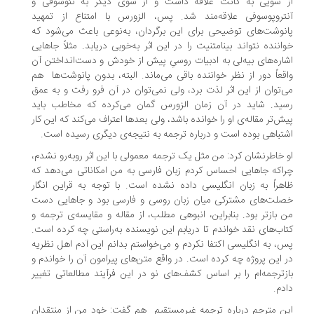
ز سویی به کانت علاقه داشت و از سوی دیگر به تئوسوفی و
تروپوسوفی علاقه‌مند شد. پس، الزورس با امتناع از تمهید
نوشت‌های توضیحی برای این برگردان، به‌نوعی باعث می‌شود که
اننده نتواند بینامتنیت را در این اثر به‌خوبی دریابد. مثلاً جاهایی
اره‌های بیه‌لی به ادبیات روسیِ پیش از خودش و دست‌انداختن آن
قعاً دور از نظر خواننده باقی می‌ماند. البته، بدون پانوشت‌ها هم
‌توان از این اثر لذت برد، ولی نمی‌توان در آن فرو رفت و به عمق
ید. شاید در آن زمان الزورس گمان می‌کرده که مخاطب باید
ش‌تر مقاله‌ی او را خوانده باشد، ولی بعدها اعتراف می‌کند که این کار
تباهی بوده است و درباره‌ ترجمه به نتیجه‌ی دیگری رسیده است.
 خاطرنشان کرد: من مثل یک ترجمه‌ معمولی با این اثر روبه‌رو نشدم،
اکه جاهایی احساس کردم زبان فارسی به من امکاناتی می‌دهد که
هراً به زبان انگلیسی داده نشده است. با توجه به قراین انگار
لت‌های مشترکی میان زبان روسی و فارسی بود و جاهایی دست
 بازتر بود. بنابراین، انبوهی مطلب، از مقاله و مقایسه‌ی ترجمه و
اب‌های نقد خواندم تا دریابم این نویسنده به‌راستی چه کرده است.
، به انگلیسی اکتفا نکردم و می‌خواستم بدانم این آدم اهل نظریه
 این پروژه چه کرده است. در واقع متن‌های پیرامون آن را خواندم و
زترجمه‌ام را بر اساس کشف‌های نو در این فرآیند مطالعاتی تغییر
دم.
ن مترجم درباره‌ ترجمه‌ غیرمستقیم هم گفت: خود من از منتقدان