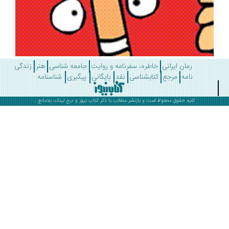
رمان ایرانی
خاطره، سفرنامه و روایت
جامعه شناسی
هنر
زندگی
نامه
مرجع
کتابشناسی
نقد
بایگانی
پیگیری
شناسنامه
کلیه حقوق محفوظ است و بازنشر مطالب با ذکر
کتاب نیوز
و درج لینک، بلامانع .