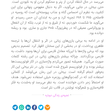
‌رسد در حال انتقاد کردن از پتر و محکوم کردن او به نابودی است.
ی بیه‌لی در جایی می‌گوید، اگر به دنبال مفهومی پنهانی برای این
ابید، به نظرم آن احساس گناه و عذاب پیوسته‌ای است که روسیه در
فاصله‌ی ۱۹۱۵ تا ۱۹۱۸ تجربه کرد و من به ابتدای آن حس رسیدم. او
‌گوید ما شکست خوردیم، نه از شرق و نه از غرب، بلکه از آن انفعال
و بوروکراسی عمیقی که در پطرزبورگ ۱۹۰۵ جاری و ساری بود و ریشه
انده بود.
 در ادامه به برخی بازی‌های زبانی در اثر و انتقال آن‌ها با ترجمه‌
هری پرداخت، او در بخشی از این سخنان اظهار کرد: تصمیم بدیعی
د که برخی واژه‌ها با این‌که معادل فارسی برای آن‌ها وجود داشت، به
رسی برنگردانند. چراکه بیشتر بازی‌های زبانی در این رشته کلمات
رت می‌گیرد. همیشه تصور می‌کردم واژه‌سازی در آثار فوتوریست‌ها
شتر بوده و از فوتوریسم شروع شده است. ولی در نثر بیه‌لی این کار
‌وفور انجام گرفته است. بیه‌لی در این رمان می‌کوشد از کلماتی
تفاده کند که در گفت‌وگوهای روزمره خیلی استفاده نمی‌شود. هدف
 احتمالاً زجر دادن خواننده است. به نظر می‌رسد او به‌شدت به فکر
فیه‌سازی و شعرگونه نوشتن در قالب نثر است.
.
.
..............
...............
تجربه‌ی زندگی دوباره