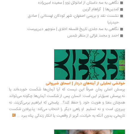
نگاهی به سه داستان از امانوئل بُوو | سعیده امین‌زاده
کمدین‌ها |  گراهام گرین 
نشست نقد و بررسی اصفهان، شهر کودکان لهستانی | صادق 
حیدرنیا
نگاهی به سه جلدی تاریخ فلسفه اخلاق | منوچهر دین‌پرست
احمد و محمد غزالی‌ از منظر شمس
انشی تحلیلی از آینه‌های دردار | اسحاق شیروانی
سش اصلی رمان صرفاً این نیست که آیا آرمان‌ها شکست خورده‌اند یا
.پرسش عمیق‌تر این است: انسان پس از شکست آرمان‌ها چگونه می‌تواند
چنان معنا و هویت خود را حفظ کند؟... پاسخی که ابراهیم برمی‌گزیند، نه
روزی است و نه تسلیم. او راهی دیگر را انتخاب می‌کند: پذیرفتن شکست
ریخی، بدون آنکه به خیانت، گریز از واقعیت یا انکار زندگی پناه ببرد
...