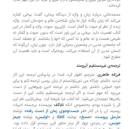
ده‌اند.
مدخانی درباره‌ زبان و واژه از دیدگاه بیه‌لی، گفت: بیه‌لی اشاره
‌کند که زبان یگانه ابزار ما برای شناختن عالم و خودمان است. واژه‌
ده از نظر او صوت یا گفتار است. ازاین‌رو، صوت، واژه و گفتار در این
اب اهمیت دارد. بیه‌لی بر این باور است که بدون صوت و گفتار نه
یعی هست و نه عالم و نه کسی که آنها را بشناسد. او معتقد است
 جامعه‌ی مدرن در وضعیتی بحرانی قرار دارد. چون زبان، آن‌گونه که
سان مدرن از آن استفاده می‌کند، روبه‌مرگ است و باید اهمیت آن
طرح شود.
جمه‌ی غیرمستقیم آبرومند
زانه طاهری
، مترجم، اظهار کرد: ابتدا در پذیرفتن ترجمه‌ این کار
دید داشتم. چراکه من نمی‌توانستم از زبان روسی ترجمه کنم و برای
د اصولی داشتم. باور داشتم در ترجمه‌ ادبی چیزهایی از دست
‌رود که مهم است و اگر ترجمه غیرمستقیم باشد، این از دست
تن‌ها دوچندان می‌شود. اما کتاب مرا شیفته کرد. پیش‌ازاین، نام این
ر را شنیده بودم، به‌خصوص آنکه
ناباکف
نویسنده برجسته ادبیات
سیه، آن را در کنار «
در جست‌وجوی زمان از دست رفته
» نوشته
ارسل پروست
، «
مسخ
» نوشته
کافکا
و «
اولیس
» نوشته
جیمز
ویس
، در زمره‌ی چهار اثر برتر منثور قرن بیستم قرار داده بود.