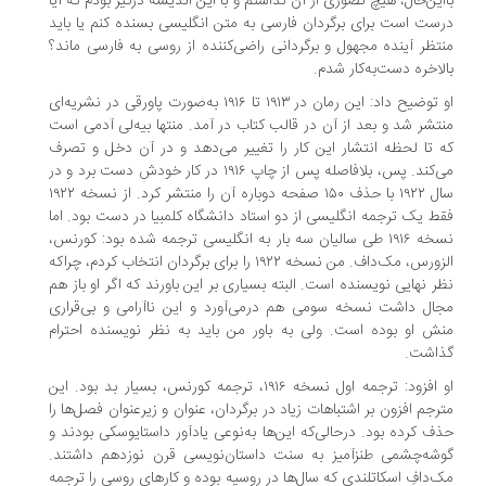
این‌حال، هیچ تصوری از آن نداشتم و با این اندیشه درگیر بودم که آیا
ست است برای برگردان فارسی به متن انگلیسی بسنده کنم یا باید
تظر آینده‌ مجهول و برگردانی راضی‌کننده از روسی به فارسی ماند؟
لاخره دست‌به‌کار شدم.
او توضیح داد: این رمان در ۱۹۱۳ تا ۱۹۱۶ به‌صورت پاورقی در نشریه‌ای
تشر شد و بعد از آن در قالب کتاب در آمد. منتها بیه‌لی آدمی است
 تا لحظه‌ انتشار این کار را تغییر می‌دهد و در آن دخل و تصرف
می‌کند. پس، بلافاصله پس از چاپ ۱۹۱۶ در کار خودش دست برد و در
سال ۱۹۲۲ با حذف ۱۵۰ صفحه دوباره آن را منتشر کرد. از نسخه‌ ۱۹۲۲
ط یک ترجمه‌ انگلیسی از دو استاد دانشگاه کلمبیا در دست بود. اما
نسخه‌ ۱۹۱۶ طی سالیان سه بار به انگلیسی ترجمه شده بود: کورنس،
الزورس، مک‌داف. من نسخه‌ ۱۹۲۲ را برای برگردان انتخاب کردم، چراکه
ر نهایی نویسنده است. البته بسیاری بر این باورند که اگر او باز هم
ال داشت نسخه‌ سومی هم درمی‌آورد و این ناآرامی و بی‌قراری
ش او بوده است. ولی به باور من باید به نظر نویسنده احترام
ذاشت.
او افزود: ترجمه‌ اول نسخه‌ ۱۹۱۶، ترجمه‌ کورنس، بسیار بد بود. این
رجم افزون بر اشتباهات زیاد در برگردان، عنوان و زیرعنوان فصل‌ها را
ف کرده بود. درحالی‌که این‌ها به‌نوعی یادآور داستایوسکی بودند و
شه‌چشمی طنزآمیز به سنت داستان‌نویسی قرن نوزدهم داشتند.
‌دافِ اسکاتلندی که سال‌ها در روسیه بوده و کارهای روسی را ترجمه