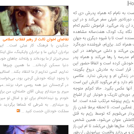
است به نام‌ام که همراه پدرش دی که
ورتادور شیلی سفر می‌کند و در این
 آن یاد می‌گیرد. فراموش نکنیم که‌ام
ه نگاه یک کودک هفت‌ساله مشاهده
ویسنده است تا با شیوه دیگری به جهان
تقاضای اخوان ثالث از رهبر انقلاب اسلامی
همراه کند. برای‌ام، فروشنده دوره‌گرد
جنگیدن با فرهنگ کار عبثی است... این
ن می‌کند و دلش می‌خواهد در این
برادران آریایی ما و برادران وایکینگ، مثل اینک
ام مدرسه را رها می‌کند و همراه پدر
سحرخیزتر از ما بوده‌اند و رفته‌اند جاهای خو
خودش کرده است و اتفاقا حضور این
دنیا مسکن کرده‌اند... ما همین چیزها را
قرار است به مادرش دروغ بگویند؛
نداریم. کسی نداریم از ما انتقاد بکند... استالی
ر زندگی ‌ام و پدرش ندارد. عکاسی
با وجود اینکه خودش گرجی بود، می‌خواست
ام دارد و‌ ام می‌گوید کارش این است
در گرجستان نیز همه روسی حرف بزنند...من
 آنها عکس بگیرد. حالا کم‌کم متوجه
میرم رو میندازم پیش آقای خامنه‌ای، من برا
وره‌ای تاریک و خونبار.‌ ای از اشباح
خودم رو نینداخته‌ام برای تو و امثال تو میر
ه رژیم پینوشه مرتکب شده است. اما
رو میندازم... به شرطی که شماها برگردید د
در غمگین است، تا لحظه برملا شدن رازِ
مملکت خودتان خدمت کنید
...
ردار می‌شویم که توسط رژیم به قتل
م کاملش عنوان می‌شود، همین شخص
ا. سال‌ها طول می‌کشد تا‌ ام این راز
 و می‌داند واقعیت پیرامونش آن‌طور