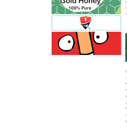
و
ت
ت
و
و
ر