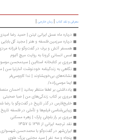
|
|
معرفی و نقد کتاب
رمان خارجی
درباره ماه عسل ایرانی لیتن | حمید رضا امیدی
درباره سرزمین فلسفه و هنر | مجید گل بابایی
همسفر آتش و برف در گفت‌وگو با فرزانه مردی
لمس انسانی کرونا به روایت میچ آلبوم
مروری بر کتابخانه استالین | سیدمحسن موسوی
نگاهی به زندگینامه خودنوشت آمارتیا سن | م
نشانه‌های بی‌خویشاوند | ندا کاووسی‌فر
ایما موسی‌زاده/
یادداشتی بر لطفا منتظر بمانید | احسان م
مروری بر کتاب زندگی‌های من | صبا صحبتی
خلیج‌فارس در گذر تاریخ در گفت‌وگو با رضا شع
زیبایی‌شناسی فیلم‌ها و تأملی در فلسفه تاری
مروری بر راز بلچلی پارک | زهره مسکنی
نقد ترجمه ایرانی از 1298 تا 1357
ایران‌شهر در گفت‌وگو با محمدحسن شهسواری
پنجاه و سه نفر | سید مجتبی بزرگ علوی