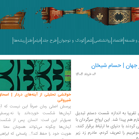
و فلسفه
اقتصاد
روانشناسی
شعر
کودک و نوجوان
طرح جلد
فیلم
طنز
ریشه‌ها
زار جهان | حسام شیخان
06 خرداد 1404
خوانشی تحلیلی از آینه‌های دردار | اسحاق
شیروانی
پرسش اصلی رمان صرفاً این نیست که آیا
 تقریبا به اندازه شست دستم تبدیل
آرمان‌ها شکست خورده‌اند یا نه.پرسش
رم هم پیدا شد. این ارواح سرگردان با
عمیق‌تر این است: انسان پس از شکست
دند با دنیای ما ارتباط برقرار کنند،
آرمان‌ها چگونه می‌تواند همچنان معنا و
وغریبم را تعریف کردم، مادرم زد زیر
هویت خود را حفظ کند؟... پاسخی که ابراهی