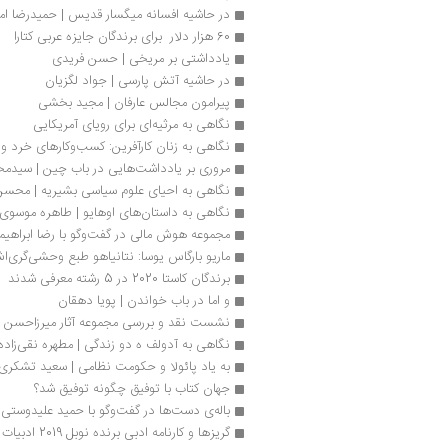
در حاشیه افسانه میگسار قدیس | حمیدرضا امی
60 هزار دلار  برای برندگان جایزه عربی کتارا
یادداشتی بر مریخی | حسن فریدی
در حاشیه آتش پارسی | جواد لگزیان
پیرامون مجالس عارفان | مجید بخشی
نگاهی به مرثیه‌ای برای رویای آمریکایی
نگاهی به زنان کارآفرین: کسب‌و‌کارهای خرد 
مروری بر یادداشت‌هایی در باب چین | سیدم
نگاهی به احیای علوم سیاسی بشیریه | محسن
نگاهی به داستان‌های اوهایو | طاهره موسوی
مجموعه هوش مالی در گفت‌وگو با رضا ابراهیم
ماریو بارگاس یوسا: نتانیاهو طبع وحشی‌گری‌اش 
برندگان کاستا 2020 در 5 رشته معرفی شدند
و اما در باب خواندن | پویا دهقان
نشست نقد و بررسی مجموعه آثار میرزاحسن 
نگاهی به آدولف ه دو زندگی | مطهره نقی‌زاده 
به یاد پائولا و حکومت نظامی | سعید تشکری 
جهان کتاب با توفیق چگونه توفیق شد؟ 
باله‌ی دست‌ها در گفت‌وگو با حمید علیدوستی
گریزها و کارنامه‌ ادبی برنده نوبل 2019 ادبیات