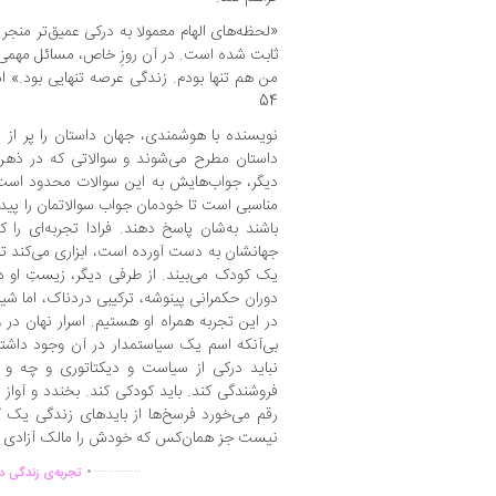
«لحظه‌های الهام معمولا به درکی عمیق‌تر منجر 
ثابت شده است. در آن روزِ خاص، مسائل مهمی ر
من هم تنها بودم. زندگی عرصه تنهایی بود.» اسر
54
نویسنده با هوشمندی، جهان داستان را پر از 
داستان مطرح می‌شوند و سوالاتی که در ذهن 
دیگر، جواب‌هایش به این سوالات محدود است
مناسبی است تا خودمان جواب سوالاتمان را پیدا 
باشند به‌شان پاسخ دهند. فرادا تجربه‌ای را 
جهانشان به دست آورده است، ابزاری می‌کند تا ب
یک کودک می‌بیند. از طرفی دیگر، زیستِ او د
دوران حکمرانی پینوشه، ترکیبی دردناک، اما شی
در این تجربه همراه او هستیم. اسرار نهان در
بی‌آنکه اسم یک سیاستمدار در آن وجود داشته 
نباید درکی از سیاست و دیکتاتوری و چه و 
فروشندگی کند. باید کودکی کند. بخندد و آواز ب
رقم می‌خورد فرسخ‌ها از بایدهای زندگی یک
نیست جز همان‌کس که خودش را مالک آزادی آدم
.
..............
تجربه‌ی زندگی دو