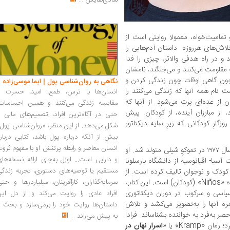
شادی‌هایش
...
 تمامیت‌خواه، معمولا روایتی است از
ش‌های هرروزه. داستان آدم‌هایی را
 و در راه هدفی والاتر، چیزی را فدا
ه مقاومت می‌کنند و می‌جنگند، نامشان
 چون گاهی اوقات چون زندگی کردن و
نگاهی به روان‌شناسی پول | ایما موسی‌زاده
ام همه آنها که زندگی می‌کنند را
انسان‌ها با ترس، طمع، امید، حسرت و
ن از عده‌ای پرت می‌شود. از آنها که
مقایسه زندگی می‌کنند و همین احساسات،
، از مبارزان آینده، از کودکان. پیش
حتی در آگاه‌ترین افراد، تصمیم‌های مالی ر
وزگارِ کودکانی که زیرِ سایه دیکتاتور
شکل می‌دهد. از این منظر، «روان‌شناسی پول
بیش از آنکه درباره پول باشد، کتابی دربار
انسان معاصر و رابطه پرتنش او با مفهوم ثرو
[María José Ferrada] در سال ۱۹۷۷ در تموکوِ شیلی متولد شد. او
و دارایی است... اوزل به‌جای ارائه نسخه‌ها
سیا- اقیانوسیه از دانشگاه بارسلونا
مستقیم یا توصیه‌های دستوری، تجربه زندگی
 کودک و نوجوان تالیف کرده است. از
جمله آثار برجسته او، مجموعه شعر تحسین‌شده «Niños» (کودکان) است. این کتاب
سرمایه‌گذاران، کارآفرینان، میلیاردرها و حت
اسی و سرکوب در دوران دیکتاتوری
افراد عادی را روایت می‌کند و از دل این
مره آنها را به‌تصویر می‌کشد و تلاش
داستان‌ها روایت خود را برمی‌سازد و بحث ر
صر به‌فرد به خواننده بشناساند. فرادا
به پیش می‌راند
...
اسرار نهان در