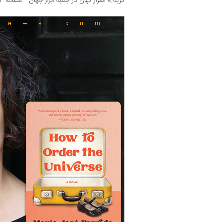
گریه.» اسرار نهان در جعبه ‌ابزار جهان - صفحه 54