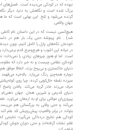
نبوده که در کودکی می‌دیده است. فصل‌های آخر
بزرگ شده است و نگاهش به دنیا، دیگر نگا
گزنده می‌شود و تلخ. این بهایی است که ما همراه 
جهانِ واقعی.
هیچ‌کسی نیست که در این داستان نام کاملی 
شد) . نام پینوشه حتی یک بار هم در داستا
خودمان تکه‌های پازل را کامل کنیم، چون دی
در میانه این آشوب و هرج‌ومرج قدم برمی‌دارد
است. اما او هنوز چیز‌های زیادی را نمی‌داند؛ ن
کودتای نظامی چیست و نه خبر دارد که مقاومت 
دنیای خاکستری و بی‌روح بزند، اتفاقا موفق هم م
دوباره همه‌چیز رنگ می‌بازد. بالاخره می‌فهم
سیزده نقطه خال‌کوبی کرده، چرا روی کوله‌پشتی‌
حرف می‌زند مادر گریه می‌کند. یافتن پاسخ ا
دنیای قدیمی و شیرین همان. جهان ذهنی‌ام ه
پیروزی‌ای موقتی برای او به ارمغان می‌آورد. طع
می‌‎کند و حتی وقتی به بزرگسالی هم می‌رسد
بتواند در برابر واقعیتِ پیش‌ِرویش قد علم کند 
کودکی هم نتایج دردناکی می‌گیرد؛ نتایجی ک
ظلم نشات گرفته‌اند و حتی دورانِ خوشِ کودکی 
فراهم کند.