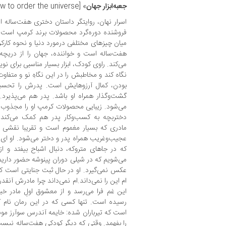
جعبه‌ابزار جهان
» [How to order the universe].
اسرار نهان، روایتگر داستان دختری هفت‌ساله 
فروشنده دوره‌گرد محصولات برند کرمپ است، د
میان چیزهای مختلفی درمورد دنیا و نحوه کارکرد
هفت‌ساله است و خواننده، جهان را از دریچ
می‌کند. راوی کودک، ابزار بسیار مناسبی برای ن
نگاه کند و مخاطبش را در این نگاهِ نو و متفاوت 
بودن، کمال آرزوهایش است. پدرش را تحسی
گشت‌وگذار همراه او باشد. پدر هم می‌پذیرد.‌
می‌شود. زیبایی محصولات کرمپ او را مجذوب 
دختربچه به کسب‌وکار پدر هم کمک می‌کند. 
مادری که بسیار مغموم است و تقریبا نقشی د
عجیب‌وغریب همراه پدر و دختر می‌شود. او‌ ای ن
که در جاهای متروکه، دنبال اشباح بیفتد و از
می‌شویم که در شیلی دوران پینوشه حضور داریم. د
عکس نمی‌گیرد. او در حال ثبت جنایتی است ک
‌ام این را نمی‌داند.‌ام نمی‌داند چرا مادرش آنق
این غم فرا می‌رسد و از معشوق اولِ مادر خب
رسیده است. تنها کسی که در این رمان نا
است که تیرباران شده: خایمه آندرس سوآرز مونکاد
را بفهمد. وقتی که دیگر کودکی هفت‌ساله نیست