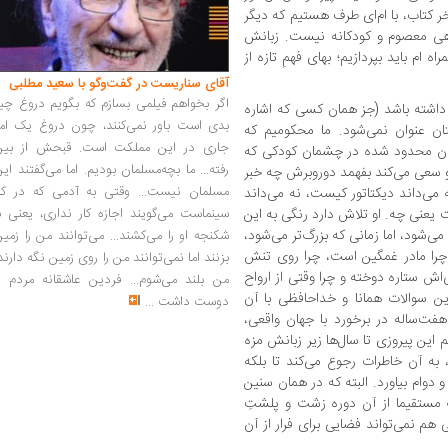
 کتاب، با ام‌ای طرف هستیم که دیگر
هی معصوم و کودکانه نیست. زبانش
‌ام باید بپردازیم؛ بهای فهمِ تازه از
آقای سناریست در گفت‌وگو با سعید مطلبی
اگر بخواهم فیلمی بسازم که بگویم دروغ چی
داشته باشد (جز همان کسی که اشاره
بدی است باور نمی‌کنند، چون دروغ یک امر
ن عنوان نمی‌شود. ما محکومیم که
جاری در این مملکت است. قبحش از بین
دمان محدود شده در چشمان کودکی که
رفته... ما بچه‌مسلمان بودیم. اما می‌گفتند ای
 و سعی می‌کند بفهمد دوروبرش چه خبر
مسلمان نیست... وقتی به آدمی که در کار
ه می‌داند دیکتاتور کیست، نه می‌داند
سینماست می‌گویند اجازه کار نداری، یعنی ب
یعنی چه. او تلاش دارد رنگی به این
ی‌شود، اما زمانی که بزرگ‌تر می‌شود،
شکنجه او را می‌کشند... می‌توانند من را زمی
د چرا مادر غمگین است، چرا روی تنش
بزنند اما نمی‌توانند من را روی زمین نگه دارند
اش ستاره دوخته و چرا وقتی از ارواح
من بلند می‌شوم... فردین عاشقانه مردم را
ین سوالات همانا و خداحافظی با آن
دوست داشت
...
فت‌ساله در برخورد با جهان واقعی،
م این پیروزی تا سال‌ها زیر زبانش مزه
، به آن خاطرات رجوع می‌کند تا بلکه
و دوام بیاورد. البته که در همان سنین
ه مستقیما از آن دوره زشت و پلشتِ
هم نمی‌تواند فضایی برای فرار از آن