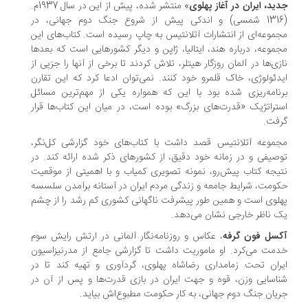
ید، ایران در آغاز پهلوی
» منتشر شده، پیش از این در سال 1937م.
(1316 شمسی) و اندکی پیش از شروع جنگ دوم جهانی، در
موعه‌ای از انتشارات آتلانتیس به چاپ رسیده است. کتاب‌های این
موعه، درباره هند، ایتالیا، ژاپن و دیگر کشورهایی است که بعدها
زی‌ها در آلمان روزگار هیتلر، تلاش کردند تا برخی از آنها را جزیی از
دئولوژی، خاک قلمرو خود کنند. نمی‌توان ادعا کرد که این تقارن
نامه‌ریزی شده بود با این که همواره یکی از مهم‌ترین مسائل
تراتژیک «قدرت‌های بزرگ» بوده است، در میان این کتاب‌ها قرار
فت.
موعه آتلانتیس قصد داشت با کتاب‌های خود گزارشی کل‌نگر،
صیفی و در زمانه خود دقیق، از کشورهای ذکر شده ارائه کند. در
یجه کتاب پیش‌رو، نمونه تصویری کمیاب و با اهمیتی از موقعیت
ومت، شرایط جامعه و زندگی مردم ایران در آستانه برآمدن سلسسه
لوی است و همین طور پیشرفت ناگهانی کشوری کم رشد را از چشم
 ناظر خارجی نشان می‌دهد.
سل فون گرفه
، عکاس و روزنامه‌نگار آلمانی در ارتش رایش سوم
مت می‌کرد. او ماموریت داشت تا گزارشی جامع از مدرنیزاسیون
ران تحت زمامداری رضاشاه پهلوی، گردآوری و تهیه کند تا در
اسایی وزن، قوه و جهت ایران در بازی قدرت‌ها و پس از آن در
یان جنگ دوم جهانی، به کار حکومت مطبوع‌اش بیاید.