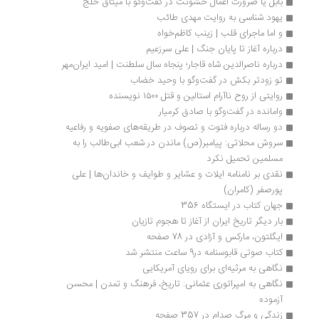
بابل یا ضرورت اعمال خشونت در گفت‌وگو با میثاق خلج
یهود شناسی به روایت مهدی طائب 
و اما ماجرای قلب | زینب کاظم‌خواه
درباره آغاز تا پایان جنگ | علی سرزعیم
درباره ناصرالدین شاه قاجار؛ پنجاه سال سلطنت | امید ایران‌مهر
تو زودتر بکش در گفت‌وگو با وحید خضاب
روایتی از روح ناآرام استالین و قتل ۱۵۰۰ نویسنده
وامانده در گفت‌وگو با صادق كرمیار
دو رساله درباره فتوت و تصوف در طریقه‌های صفویه و رفاعیه
سروش محلاتی: پیامبر(ص) ماندن در شعب ابی‌طالب را به 
مسلمین تحمیل نکرد
نقدی بر نامنامه ایلات و عشایر و طوایف و خاندان‌ها | علی 
پورصفر (کامران)
جهان کتاب در ایستگاه 356
بار دیگر تاریخ ایران از آغاز تا هجوم تازیان
ایگلتون، مارکس و آزادی در 78 صفحه
کتاب صوتی قابوسنامه در9 ساعت منتشر شد
نگاهی به مرثیه‌ای برای رویای آمریکایی
نگاهی به امپراتوری عثمانی: تاریخ، فرهنگ و تمدن | محسن 
آزموده
زندگی و مرگ صدام در 357 صفحه