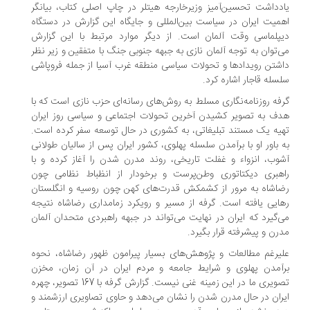
دداشت تحسین‌آمیز وزیرخارجه هیتلر در چاپ اصلی کتاب، بیانگر
میت ایران در سیاست بین‌المللی و جایگاه این گزارش در دستگاه
پلماسی وقت آلمان است. از دیگر موارد مرتبط با این گزارش
‌توان به توجه آلمان نازی به جبهه جنوبی جنگ با متفقین و زیر نظر
شتن رویدادها و تحولات سیاسی منطقه غرب آسیا از جمله فروپاشی
سله قاجار اشاره کرد.
فه روزنامه‌نگاری مسلط به روش‌های رسانه‌ای حزب نازی است که با
ف به تصویر کشیدن آخرین تحولات اجتماعی و سیاسی روز ایران
یه یک مستند تبلیغاتی، به کشوری در حال توسعه سفر کرده است.
 باور او با برآمدن سلسله پهلوی، کشور ایران پس از سالیان طولانی
وب، انزواء و غفلت تاریخی، روند مدرن شدن را آغاز کرده و با
هبری دیکتاتوری وطن‌پرست و برخودار از انظباط نظامی چون
اشاه به مرور از کشمکش قدرت‌های کهن چون روسیه و انگلستان
ایی یافته است. گرفه از مسیر و رویکرد زمامداری رضاشاه نتیجه
‌گیرد که ایران در نهایت می‌تواند در جبهه راهبردی متحدان آلمان
رن و پیشرفته قرار بگیرد.
یرغم مطالعات و پژوهش‌های بسیار پیرامون ظهور رضاشاه، نحوه
آمدن پهلوی و شرایط جامعه و مردم ایران در آن زمان، مخزن
تصویری ما در این زمینه غنی نیست. گزارش گرفه با 167 تصویر، چهره
ران در حال مدرن شدن را نشان می‌دهد و حاوی تصاویری ارزشمند و