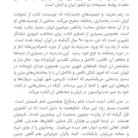
نده روابط صمیمانه دو کشور ایران و آلمان است.
 رغم تعریف و تمجیدهای جانبدارانه که نویسنده کتاب از تحولات
ران تحت زمامداری رضاشاه مطرح می‌کند، بخشی از توصیف‌های او
از آن جمله مراحل ساخت راه‌آهن سراسری ایران، بسیار جالب توجه
ت. همچنین بسیاری از تصاویر کتاب، برای مخاطب امروزی نشانگر
تغییری است که طی حدود 90 سال گذشته در ایران ایجاد شده است.
اید از یاد برد که ورود مدرنیته به ایران از دوره ناصرالدین‌شاه آغاز و
 دوره رضاشاه به اوج خود رسید. این مدرنیته در بسیاری از جنبه‌ها
مظاهر آن ناقص، ناکامل و بیشتر تقلیدی کورکورانه بود. مثال بارز و
خص آن ایجاد فضاهای شهری مدرن، همچون میدان توپخانه در
ران است که امروز شکل ناقص و ناکامل آن را با ساختمان‌های بتنی یا
یار بدنمایی می‌شناسیم که اصالت تاریخی شهر تهران، دروازه‌ها و
روهای این شهر را کاملا از بین برده‌اند. گرفه در بخش‌هایی از کتاب
د به سیر مدرنیزاسیون در ایران و نمادهای آن اشاره می‌کند.
 متن کتاب آمده است؛ امام رضا(ع) هشتمین امام شیعیان است.
میت بسیار زیاد این مرقد شکوهمند به دلیل است که در کشوری
ار گرفته که از پانزده میلیون جمعیت آن بیشترین تعداد، شیعیان
تند. در اینجا افزون بر هزاران زائر محلی، افغان‌ها، هندیان، اهالی
قاز، اهالی شام و اعراب هم دیده می‌شوند. روحانیون را از عبای تیره
عمامه می‌توان بازشناخت. البته زائران غیرایرانی هم گاهی چنین