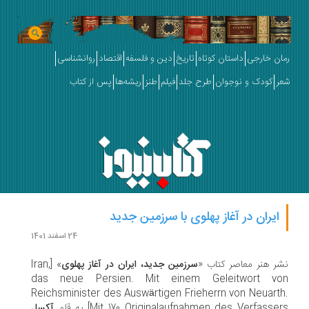
ان خارجی
داستان کوتاه
تاریخ
دین و فلسفه
اقتصاد
روانشناسی
ر
کودک و نوجوان
طرح جلد
فیلم
طنز
ریشه‌ها
پس از کتاب
ایران در آغاز پهلوی با سرزمین جدید
24 اسفند 1401
ر هنر معاصر کتاب «
سرزمین جدید، ایران در آغاز پهلوی
» [Iran,
das neue Persien. Mit einem Geleitwort v
Reichsminister des Auswärtigen Frieherrn von Neuart
Mit 170 Originalaufnahmen des Verfasse] به قلم
آکسل