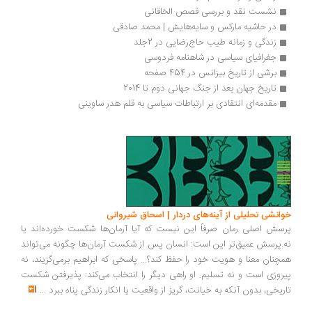
نشست نقد و بررسی قصص الخاقانی
در حاشیه ماركس و سایه‌هایش | محمد صادقی
زندگی و زمانه طیب حاج‌رضایی در 2جلد
جغرافیای سیاسی در شاهنامه فردوسی
برشی از تاریخ بیزانس در 454 صفحه
تاریخ جهان بعد از جنگ جهانی دوم تا 2014
مقدمه‌ای انتقادی بر ارتباطات سیاسی به قلم هدر ساوینی
انشی تحلیلی از آینه‌های دردار | اسحاق شیروانی
سش اصلی رمان صرفاً این نیست که آیا آرمان‌ها شکست خورده‌اند یا
.پرسش عمیق‌تر این است: انسان پس از شکست آرمان‌ها چگونه می‌تواند
چنان معنا و هویت خود را حفظ کند؟... پاسخی که ابراهیم برمی‌گزیند، نه
روزی است و نه تسلیم. او راهی دیگر را انتخاب می‌کند: پذیرفتن شکست
ریخی، بدون آنکه به خیانت، گریز از واقعیت یا انکار زندگی پناه ببرد
...