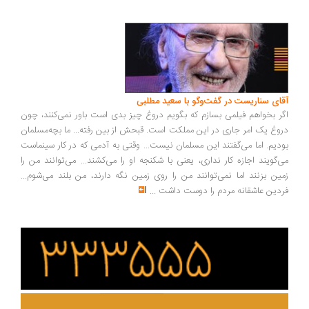
ای سناریست در گفت‌وگو با سعید مطلبی
ر بخواهم فیلمی بسازم که بگویم دروغ چیز بدی است باور نمی‌کنند، چون
وغ یک امر جاری در این مملکت است. قبحش از بین رفته... ما بچه‌مسلمان
دیم. اما می‌گفتند این مسلمان نیست... وقتی به آدمی که در کار سینماست
‌گویند اجازه کار نداری، یعنی با شکنجه او را می‌کشند... می‌توانند من را
ین بزنند اما نمی‌توانند من را روی زمین نگه دارند، من بلند می‌شوم...
دین عاشقانه مردم را دوست داشت
...