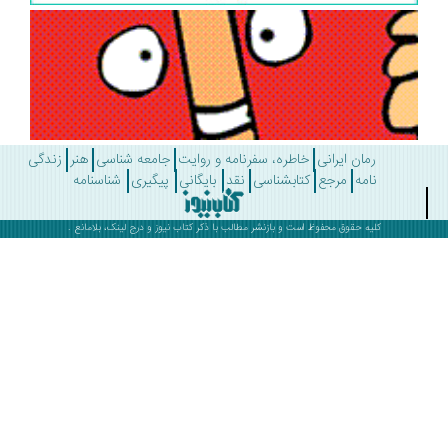
رمان ایرانی
خاطره، سفرنامه و روایت
جامعه شناسی
هنر
زندگی
نامه
مرجع
کتابشناسی
نقد
بایگانی
پیگیری
شناسنامه
کلیه حقوق محفوظ است و بازنشر مطالب با ذکر
کتاب نیوز
و درج لینک، بلامانع .