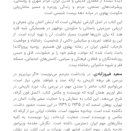
ده نشده از معماری قدیمی و مدرن ایران، مراکز شهری و روستایی،
شرفت‌های صنعتی، مردم و زندگی روزمره و مسیر سامان‌یابی
ومت پهلوی در میانه دهه بیست شمسی است.
ن کتاب در اصل گزارشی تبلیغاتی است که ارتش آلمان برای معرفی و
زیابی سرزمینی باستانی با حکومتی نوظهور در همسایگی شبه قاره
د که برای نازی‌ها اهمیت بسیار داشت، آن را تهیه کرده است. از
ن رو شاهد تعریف و ستایشی دائمی از شخصیت رضاشاه و موقعیت
زه‌یاب کشور ایران در زمانه پهلوی اول هستیم. روحیه پروپاگاندا
عث باعث شده که مولف، چشم خود را بر خشونت، قتل و حبس
زنامه‌نگاران و فعالان فرهنگی و سیاسی، کاستی‌های اجتماعی، مسئله
ر و شیوه حکمرانی رضاشاه ببندد.
ید فیروزآبادی
، در یادداشت مترجم می‌نویسد؛ «اگر بپذیریم در
رسی هر برهه تاریخی به ارائه سند و شواهد علمی نیاز است،
‌توانیم کتاب حاضر را سندی مهم در بررسی یک دوره تاریخی در
ر آوریم. همان گونه که نویسنده و عکاس کتاب، آکسل فون گرفه،
ح می‌دهد، این کتاب به سفارش و با حمایت سفیر وقت آلمان در
تهران، یوهان اسمند که از 1935 تا 1939 در این سمت حضور داشت،
اشته شده است. چنانچه مشهود است، مقامات ایرانی نیز از گرفه که
اس و نویسنده است، حمایت کرده‌اند، زیرا نویسنده به کلیه
ان‌های مهم ایران دسترسی داشته است. نگارش مقدمه وزیرامور
رجه رایش سوم آلمان، فرایهر فون نویرات بر این کتاب نیز نشان