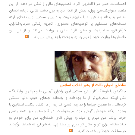
ساسات، حتی در آگاه‌ترین افراد، تصمیم‌های مالی را شکل می‌دهد. از این
ظر، «روان‌شناسی پول» بیش از آنکه درباره پول باشد، کتابی درباره انسان
اصر و رابطه پرتنش او با مفهوم ثروت و دارایی است... اوزل به‌جای ارائه
خه‌های مستقیم یا توصیه‌های دستوری، تجربه زندگی سرمایه‌گذاران،
رآفرینان، میلیاردرها و حتی افراد عادی را روایت می‌کند و از دل این
ستان‌ها روایت خود را برمی‌سازد و بحث را به پیش می‌راند
...
اضای اخوان ثالث از رهبر انقلاب اسلامی
گیدن با فرهنگ کار عبثی است... این برادران آریایی ما و برادران وایکینگ،
ل اینکه سحرخیزتر از ما بوده‌اند و رفته‌اند جاهای خوب دنیا مسکن
ده‌اند... ما همین چیزها را نداریم. کسی نداریم از ما انتقاد بکند... استالین با
ود اینکه خودش گرجی بود، می‌خواست در گرجستان نیز همه روسی
ف بزنند...من میرم رو میندازم پیش آقای خامنه‌ای، من برای خودم رو
نداخته‌ام برای تو و امثال تو میرم رو میندازم... به شرطی که شماها برگردید
 مملکت خودتان خدمت کنید
...