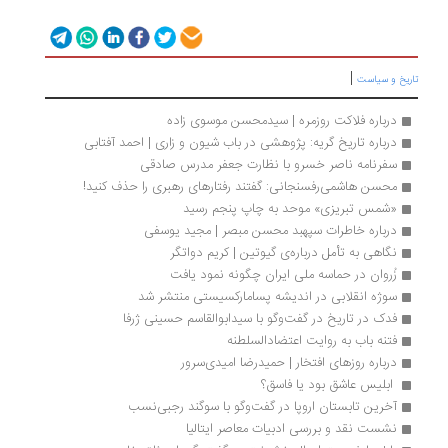
|
ریخ و سیاست
درباره فلاکت روزمره | سیدمحسن موسوی زاده
درباره تاریخ گریه: پژوهشی در باب شیون و زاری | احمد آفتابی
سفرنامه ناصر خسرو با نظارت جعفر مدرس صادقی
محسن هاشمی‌رفسنجانی: گفتند رفتارهای رهبری را حذف کنید!
«شمس تبریزی» موحد به چاپ پنجم رسید
درباره خاطرات سپهبد محسن مبصر | مجید یوسفی
نگاهی به تأمل درباره‌ی گیوتین | کریم دواتگر
زُروان در حماسه ملی ایران چگونه نمود یافت
سوژه انقلابی در اندیشه پسامارکسیستی منتشر شد
فدک در تاریخ در گفت‌وگو با سیدابوالقاسم حسینی ژرفا
فتنه باب به روایت اعتضادالسلطنه
درباره روزهای افتخار | حمیدرضا امیدی‌سرور
 ابلیس عاشق بود یا فاسق؟ 
آخرین تابستان اروپا در گفت‌وگو با سوگند رجبی‌نسب
نشست نقد و بررسی ادبیات معاصر ایتالیا