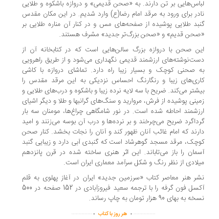
اس‌هایی بر تن دارند. به «صحن قدیمی» و دروازه باشکوه و طلایی
در برای ورود به مرقد امام رضا(ع) وارد شدیم. در این مکان مقدس
بد طلایی پوشیده از صفحه‌های مس و در کنار آن مناره طلایی بر
حن قدیم» و «صحن بزرگ‌تر جدید» مشرف هستند.
ن صحن با دروازه بزرگ سالن‌هایی است که در کتابخانه آن از
ت‌نوشته‌های ارزشمند قدیمی نگهداری می‌شود و از طریق راهرویی
 صحنی کوچک و بسیار زیبا راه دارد. تماشای دروازه با کاشی
ری‌های زیبا و رنگارنگ احساس نزدیکی به این مرقد مقدس را
شتر می‌کند. ضریح با سه لایه نرده زیبا و باشکوه و درب‌های طلایی و
ینی پوشیده از فرش، مروارید و سنگ‌های گرانبها و طلا و دیگر اشیای
زشمند احاطه شده است. در نور شامگاهی چراغ‌ها، مومنان سه بار
داگرد ضریح می‌چرخند و بر نرده‌ها و درب آن بوسه می‌زنند و امید
رند که امام غائب آنان ظهور کند و آنان را نجات بخشد. کنار صحن
چک، مرقد مسجد گوهرشاد است که گنبدی آبی دارد و زیبایی گنبد
مان را باز می‌تاباند. این اثر هنری ساخته شده در قرن پانزدهم
لادی از نظر رنگ و شکل سرآمد معماری ایران است.
ر هنر معاصر کتاب «سرزمین جدید» ایران در آغاز پهلوی به قلم
آکسل فون گرفه را با ترجمه سعید فیروزآبادی در 152 صفحه در 500
به بهای 90 هزار تومان به چاپ رساند.
.
.
..............
...............
هر روز با کتاب